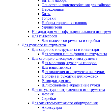
Биты и наборы
Оснастка и приспособления для гайкове
Переходники
Биты
Головки
Наборы торцевых головок
Удлинители
Насадки для многофункционального инструм
Для пылесосов
Для пылесосов ремонта и стройки
Для ручного инструмента
Для садового инструмента и инвентаря
Для заточки и шлифовки инструмента
Для столярно-слесарного инструмента
Для молотков, кувалд и топоров
Для напильников
Для хранения инструмента на стенах
Полотна и рукоятки для ножовок
Разводки для пил
Шлифовальные абразивные губки
Для штукатурно-отделочного инструмента
Лезвия
Скребки
Для электромонтажного оборудования
Аксессуары