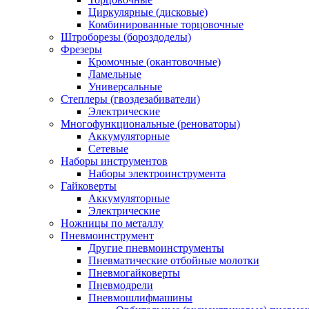
Циркулярные (дисковые)
Комбинированные торцовочные
Штроборезы (бороздоделы)
Фрезеры
Кромочные (окантовочные)
Ламельные
Универсальные
Степлеры (гвоздезабиватели)
Электрические
Многофункциональные (реноваторы)
Аккумуляторные
Сетевые
Наборы инструментов
Наборы электроинструмента
Гайковерты
Аккумуляторные
Электрические
Ножницы по металлу
Пневмоинструмент
Другие пневмоинструменты
Пневматические отбойные молотки
Пневмогайковерты
Пневмодрели
Пневмошлифмашины