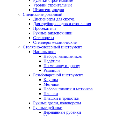
Рулетки строительные
Уровни строительные
Штангенциркули
Специализированный
Диспенсеры для скотча
Для трубопроводов и отопления
Просекатели
Ручные заклепочники
Стеклорезы
Степлеры механические
Столярно-слесарный инструмент
Напильники
Наборы напильников
Надфили
По металлу и дереву
Рашпили
Резьбонарезной инструмент
Клуппы
Метчики
Наборы плашек и метчиков
Плашки
Плашки и трещотки
Ручные дрели, коловороты
Ручные рубанки
Деревянные рубанки