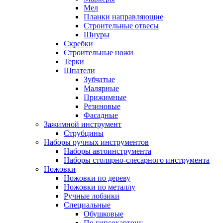
Мел
Планки направляющие
Строительные отвесы
Шнуры
Скребки
Строительные ножи
Терки
Шпатели
Зубчатые
Малярные
Прижимные
Резиновые
Фасадные
Зажимной инструмент
Струбцины
Наборы ручных инструментов
Наборы автоинструмента
Наборы столярно-слесарного инструмента
Ножовки
Ножовки по дереву
Ножовки по металлу
Ручные лобзики
Специальные
Обушковые
По гипсокартону