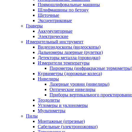
Прямошлифовальные машины
Шлифмашины по бетону
Щеточные
Эксцентриковые
Граверы
Аккумуляторные
Электрические
Измерительный инструмент
Видеоэндоскопы (видеоскопы)
Дальномеры лазерные (рулетки)
Детекторы металла (проводки)
Измерители температуры
Пирометры (инфракрасные термометры
Курвиметры (дорожные колеса)
Нивелиры
Лазерные уровни (нивелиры)
Оптические нивелиры
Приборы вертикального проектировани
Теодолиты
Угломеры и уклономеры
Мультиметры
Пилы
Монтажные (отрезные)
Сабельные (электроножовки)
Торцовочные