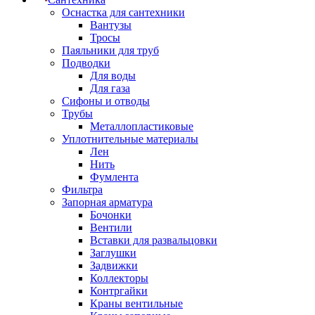
Оснастка для сантехники
Вантузы
Тросы
Паяльники для труб
Подводки
Для воды
Для газа
Сифоны и отводы
Трубы
Металлопластиковые
Уплотнительные материалы
Лен
Нить
Фумлента
Фильтра
Запорная арматура
Бочонки
Вентили
Вставки для развальцовки
Заглушки
Задвижки
Коллекторы
Контргайки
Краны вентильные