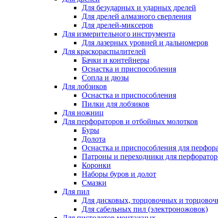
Для безударных и ударных дрелей
Для дрелей алмазного сверления
Для дрелей-миксеров
Для измерительного инструмента
Для лазерных уровней и дальномеров
Для краскораспылителей
Бачки и контейнеры
Оснастка и приспособления
Сопла и дюзы
Для лобзиков
Оснастка и приспособления
Пилки для лобзиков
Для ножниц
Для перфораторов и отбойных молотков
Буры
Долота
Оснастка и приспособления для перфор
Патроны и переходники для перфоратор
Коронки
Наборы буров и долот
Смазки
Для пил
Для дисковых, торцовочных и торцово
Для сабельных пил (электроножовок)
Для пистолетов монтажных