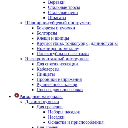
Веревки
Стальные тросы
Стальные цепи
Шпагаты
Шарнирно-губцевый инструмент
Бокорезы и кусачки
Болторезы
Клещи и щипцы
Круглогубцы, тонкогубцы, длинногубцы
Ножницы по металлу
Плоскогубцы и пассатижи
Электромонтажный инструмент
Для снятия изоляции
Кабелерезы
Пинцеты
Пробники напряжения
Ручные пресс-клещи
Прессы для опрессовки
Расходные материалы
Для инструмента
Для граверов
Наборы насадок
Насадки
Оснастка и приспособления
Для дрелей