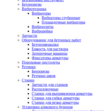
Бетонорезы
Вибротехника
Вибраторы
Вибраторы глубинные
Площадочные вибраторы
Виброплиты
Виброрейки
Запчасти
Оборудование для бетонных работ
Бетономешалки
Емкость для раствора
Затирочные машины
Фиксаторы арматуры
Пороховые пистолеты
Резчики
Бензорезы
Резчики швов
Станки
Запчасти для станков
Распиловочные
Станки для выпрямления арматуры
Станки для гибки арматуры
Станки для резки арматуры
Установки алмазного бурения