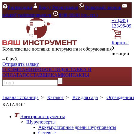
Распродажа
Вход / Регистрация
Обратный звонок
zakaz@vashinstrument.ru
9:00-18:00 (пн.-пт.)
+7 (495)
133-95-99
Корзина
0
Комплексные поставки инструмента и оборудования
позиций
– 0 руб.
Отправить заявку
О КОМПАНИИ
НОВОСТИ
ДОСТАВКА И
ОПЛАТА
ПОСТАВЩИКАМ
КОНТАКТЫ
Главная страница
>
Каталог
>
Все для сада
>
Ограждения 
КАТАЛОГ
Электроинструменты
Шуруповерты
Аккумуляторные дрели-шуруповерты
Сетевые