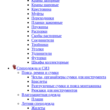
Краны запорные
Краны шаровые
Крестовина
Муфты
Переходники
Планки зажимные
Пружины
Распорки
Скобы распорные
Соединители
Тройники
Уголки
Удлинители
Футорки
Шкафы коллекторные
Спецодежда и СИЗ
Пояса, ремни и сумки
Чехлы, органайзеры сумки для инструмента
Браслеты
Разгрузочные сумки и пояса монтажника
Рюкзаки для инструментов
Влагозащитная одежда
Плащи
Летняя спецодежда
Жилеты