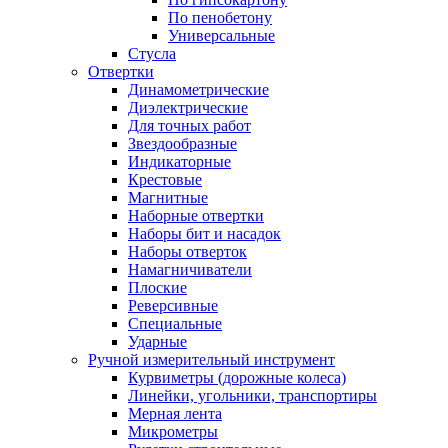
По пенобетону
Универсальные
Стусла
Отвертки
Динамометрические
Диэлектрические
Для точных работ
Звездообразные
Индикаторные
Крестовые
Магнитные
Наборные отвертки
Наборы бит и насадок
Наборы отверток
Намагничиватели
Плоские
Реверсивные
Специальные
Ударные
Ручной измерительный инструмент
Курвиметры (дорожные колеса)
Линейки, угольники, транспортиры
Мерная лента
Микрометры