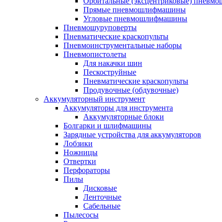
Орбитальные (эксцентриковые) пнев
Прямые пневмошлифмашины
Угловые пневмошлифмашины
Пневмошуруповерты
Пневматические краскопульты
Пневмоинструментальные наборы
Пневмопистолеты
Для накачки шин
Пескоструйные
Пневматические краскопульты
Продувочные (обдувочные)
Аккумуляторный инструмент
Аккумуляторы для инструмента
Аккумуляторные блоки
Болгарки и шлифмашины
Зарядные устройства для аккумуляторов
Лобзики
Ножницы
Отвертки
Перфораторы
Пилы
Дисковые
Ленточные
Сабельные
Пылесосы