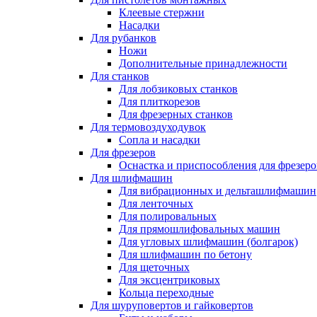
Клеевые стержни
Насадки
Для рубанков
Ножи
Дополнительные принадлежности
Для станков
Для лобзиковых станков
Для плиткорезов
Для фрезерных станков
Для термовоздуходувок
Сопла и насадки
Для фрезеров
Оснастка и приспособления для фрезеро
Для шлифмашин
Для вибрационных и дельташлифмашин
Для ленточных
Для полировальных
Для прямошлифовальных машин
Для угловых шлифмашин (болгарок)
Для шлифмашин по бетону
Для щеточных
Для эксцентриковых
Кольца переходные
Для шуруповертов и гайковертов