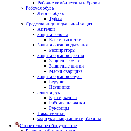
Рабочие комбинезоны и брюки
Рабочая обувь
Летняя обувь
Туфли
Средства индивидуальной защиты
Аптечки
Защита головы
Каски, каскетки
Защита органов дыхания
Респираторы
Защита органов зрения
Защитные очки
Защитные щитки
Маски сварщика
Защита органов слуха
Беруши
Наушники
Защита рук
Краги, вачеги
Рабочие перчатки
Рукавицы
Наколенники
Фартуки, нарукавники, бахилы
Строительное оборудование
Бензиновый инструмент