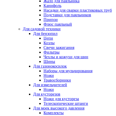
Жало для паяльника
Канифоль
Насадки для сварки пластиковых труб
Подставки для паяльников
Припои
Флюс паяльный
Для садовой техники
Для бензопил
Цепи
Козлы
Свечи зажигания
Фильтры
Чехлы и кожухи для шин
Шины
Для газонокосилок
Наборы для мульчирования
Ножи
Травосборники
Для измельчителей
Ножи
Для кусторезов
Ножи для кустореза
Телескопические штанги
Для моек высокого давления
Комплекты