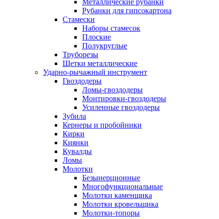
Металлические рубанки
Рубанки для гипсокартона
Стамески
Наборы стамесок
Плоские
Полукруглые
Труборезы
Щетки металлические
Ударно-рычажный инструмент
Гвоздодеры
Ломы-гвоздодеры
Монтировки-гвоздодеры
Усиленные гвоздодеры
Зубила
Кернеры и пробойники
Кирки
Киянки
Кувалды
Ломы
Молотки
Безынерционные
Многофункциональные
Молотки каменщика
Молотки кровельщика
Молотки-топоры