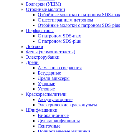
Болгарки (УШМ)
Отбойные молотки
Отбойные молотки с патроном SDS-max
С шестигранным патроном
Отбойные молотки с патроном SDS-plus
Перфораторы
С патроном SDS-max
С патроном SDS-plus
Лобзики
Фены (термопистолеты)
Электрорубанки
Дрели
Алмазного сверления
Безударные
Дрели-миксеры
Ударные
Угловые
Краскораспылители
Аккумуляторные
Электрические краскопульты
Шлифмашинки
Вибрационные
Дельташлифмашины
Ленточные
Полировальные машинки