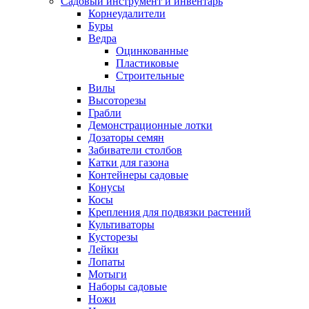
Садовый инструмент и инвентарь
Корнеудалители
Буры
Ведра
Оцинкованные
Пластиковые
Строительные
Вилы
Высоторезы
Грабли
Демонстрационные лотки
Дозаторы семян
Забиватели столбов
Катки для газона
Контейнеры садовые
Конусы
Косы
Крепления для подвязки растений
Культиваторы
Кусторезы
Лейки
Лопаты
Мотыги
Наборы садовые
Ножи