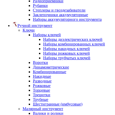
Радиоприемники
Рубанки
Степлеры и гвоздезабиватели
Заклепочники аккумуляторные
Наборы аккумуляторного инструмента
Ручной инструмент
Ключи
Наборы ключей
Наборы диэлектрических ключей
Наборы комбинированных ключей
Наборы накидных ключей
Наборы рожковых ключей
Наборы трубчатых ключей
Воротки
Динамометрические
Комбинированные
Накидные
Разводные
Рожковые
Торцевые
Трещотки
Трубные
Шестигранные (имбусовые)
Малярный инструмент
Валики и ролики