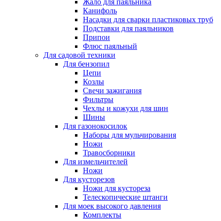
Жало для паяльника
Канифоль
Насадки для сварки пластиковых труб
Подставки для паяльников
Припои
Флюс паяльный
Для садовой техники
Для бензопил
Цепи
Козлы
Свечи зажигания
Фильтры
Чехлы и кожухи для шин
Шины
Для газонокосилок
Наборы для мульчирования
Ножи
Травосборники
Для измельчителей
Ножи
Для кусторезов
Ножи для кустореза
Телескопические штанги
Для моек высокого давления
Комплекты