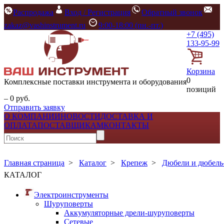
Распродажа
Вход / Регистрация
Обратный звонок
zakaz@vashinstrument.ru
9:00-18:00 (пн.-пт.)
+7 (495)
133-95-99
Корзина
0
Комплексные поставки инструмента и оборудования
позиций
– 0 руб.
Отправить заявку
О КОМПАНИИ
НОВОСТИ
ДОСТАВКА И
ОПЛАТА
ПОСТАВЩИКАМ
КОНТАКТЫ
Главная страница
>
Каталог
>
Крепеж
>
Дюбели и дюбель
КАТАЛОГ
Электроинструменты
Шуруповерты
Аккумуляторные дрели-шуруповерты
Сетевые