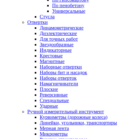
По пенобетону
Универсальные
Стусла
Отвертки
Динамометрические
Диэлектрические
Для точных работ
Звездообразные
Индикаторные
Крестовые
Магнитные
Наборные отвертки
Наборы бит и насадок
Наборы отверток
Намагничиватели
Плоские
Реверсивные
Специальные
Ударные
Ручной измерительный инструмент
Курвиметры (дорожные колеса)
Линейки, угольники, транспортиры
Мерная лента
Микрометры