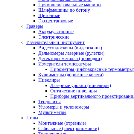
Прямошлифовальные машины
Шлифмашины по бетону
Щеточные
Эксцентриковые
Граверы
Аккумуляторные
Электрические
Измерительный инструмент
Видеоэндоскопы (видеоскопы)
Дальномеры лазерные (рулетки)
Детекторы металла (проводки)
Измерители температуры
Пирометры (инфракрасные термометры
Курвиметры (дорожные колеса)
Нивелиры
Лазерные уровни (нивелиры)
Оптические нивелиры
Приборы вертикального проектировани
Теодолиты
Угломеры и уклономеры
Мультиметры
Пилы
Монтажные (отрезные)
Сабельные (электроножовки)
Торцовочные