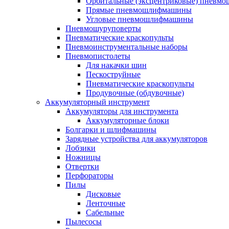
Орбитальные (эксцентриковые) пнев
Прямые пневмошлифмашины
Угловые пневмошлифмашины
Пневмошуруповерты
Пневматические краскопульты
Пневмоинструментальные наборы
Пневмопистолеты
Для накачки шин
Пескоструйные
Пневматические краскопульты
Продувочные (обдувочные)
Аккумуляторный инструмент
Аккумуляторы для инструмента
Аккумуляторные блоки
Болгарки и шлифмашины
Зарядные устройства для аккумуляторов
Лобзики
Ножницы
Отвертки
Перфораторы
Пилы
Дисковые
Ленточные
Сабельные
Пылесосы