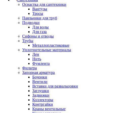
Оснастка для сантехники
Вантузы
Тросы
Паяльники для труб
Подводки
Для воды
Для газа
Сифоны и отводы
Трубы
Металлопластиковые
Уплотнительные материалы
Лен
Нить
Фумлента
Фильтра
Запорная арматура
Бочонки
Вентили
Вставки для развальцовки
Заглушки
Задвижки
Коллекторы
Контргайки
Краны вентильные