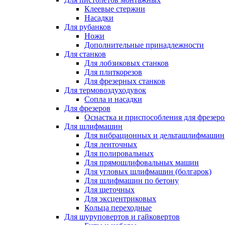
Клеевые стержни
Насадки
Для рубанков
Ножи
Дополнительные принадлежности
Для станков
Для лобзиковых станков
Для плиткорезов
Для фрезерных станков
Для термовоздуходувок
Сопла и насадки
Для фрезеров
Оснастка и приспособления для фрезеро
Для шлифмашин
Для вибрационных и дельташлифмашин
Для ленточных
Для полировальных
Для прямошлифовальных машин
Для угловых шлифмашин (болгарок)
Для шлифмашин по бетону
Для щеточных
Для эксцентриковых
Кольца переходные
Для шуруповертов и гайковертов