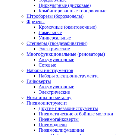
Циркулярные (дисковые)
Комбинированные торцовочные
Штроборезы (бороздоделы)
Фрезеры
Кромочные (окантовочные)
Ламельные
Универсальные
Степлеры (гвоздезабиватели)
Электрические
Многофункциональные (реноваторы)
Аккумуляторные
Сетевые
Наборы инструментов
Наборы электроинструмента
Гайковерты
Аккумуляторные
Электрические
Ножницы по металлу
Пневмоинструмент
Другие пневмоинструменты
Пневматические отбойные молотки
Пневмогайковерты
Пневмодрели
Пневмошлифмашины