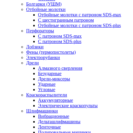
Болгарки (УШМ)
Отбойные молотки
Отбойные молотки с патроном SDS-max
С шестигранным патроном
Отбойные молотки с патроном SDS-plus
Перфораторы
С патроном SDS-max
С патроном SDS-plus
Лобзики
Фены (термопистолеты)
Электрорубанки
Дрели
Алмазного сверления
Безударные
Дрели-миксеры
Ударные
Угловые
Краскораспылители
Аккумуляторные
Электрические краскопульты
Шлифмашинки
Вибрационные
Дельташлифмашины
Ленточные
Полировальные машинки