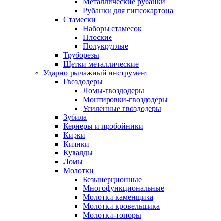
Металлические рубанки
Рубанки для гипсокартона
Стамески
Наборы стамесок
Плоские
Полукруглые
Труборезы
Щетки металлические
Ударно-рычажный инструмент
Гвоздодеры
Ломы-гвоздодеры
Монтировки-гвоздодеры
Усиленные гвоздодеры
Зубила
Кернеры и пробойники
Кирки
Киянки
Кувалды
Ломы
Молотки
Безынерционные
Многофункциональные
Молотки каменщика
Молотки кровельщика
Молотки-топоры