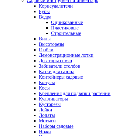
Садовый инструмент и инвентарь
Корнеудалители
Буры
Ведра
Оцинкованные
Пластиковые
Строительные
Вилы
Высоторезы
Грабли
Демонстрационные лотки
Дозаторы семян
Забиватели столбов
Катки для газона
Контейнеры садовые
Конусы
Косы
Крепления для подвязки растений
Культиваторы
Кусторезы
Лейки
Лопаты
Мотыги
Наборы садовые
Ножи