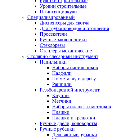
Рулетки строительные
Уровни строительные
Штангенциркули
Специализированный
Диспенсеры для скотча
Для трубопроводов и отопления
Просекатели
Ручные заклепочники
Стеклорезы
Степлеры механические
Столярно-слесарный инструмент
Напильники
Наборы напильников
Надфили
По металлу и дереву
Рашпили
Резьбонарезной инструмент
Клуппы
Метчики
Наборы плашек и метчиков
Плашки
Плашки и трещотки
Ручные дрели, коловороты
Ручные рубанки
Деревянные рубанки