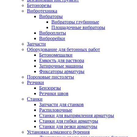
Бетонорезы
Вибротехника
Вибраторы
Вибраторы глубинные
Площадочные вибраторы
Виброплиты
Виброрейки
Запчасти
Оборудование для бетонных работ
Бетономешалки
Емкость для раствора
Затирочные машины
Фиксаторы арматуры
Пороховые пистолеты
Резчики
Бензорезы
Резчики швов
Станки
Запчасти для станков
Распиловочные
Станки для выпрямления арматуры
Станки для гибки арматуры
Станки для резки арматуры
Установки алмазного бурения