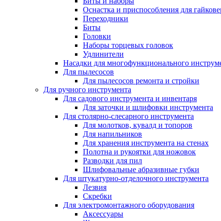
Биты и наборы
Оснастка и приспособления для гайкове
Переходники
Биты
Головки
Наборы торцевых головок
Удлинители
Насадки для многофункционального инструм
Для пылесосов
Для пылесосов ремонта и стройки
Для ручного инструмента
Для садового инструмента и инвентаря
Для заточки и шлифовки инструмента
Для столярно-слесарного инструмента
Для молотков, кувалд и топоров
Для напильников
Для хранения инструмента на стенах
Полотна и рукоятки для ножовок
Разводки для пил
Шлифовальные абразивные губки
Для штукатурно-отделочного инструмента
Лезвия
Скребки
Для электромонтажного оборудования
Аксессуары