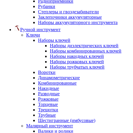
Радиоприемники
Рубанки
Степлеры и гвоздезабиватели
Заклепочники аккумуляторные
Наборы аккумуляторного инструмента
Ручной инструмент
Ключи
Наборы ключей
Наборы диэлектрических ключей
Наборы комбинированных ключей
Наборы накидных ключей
Наборы рожковых ключей
Наборы трубчатых ключей
Воротки
Динамометрические
Комбинированные
Накидные
Разводные
Рожковые
Торцевые
Трещотки
Трубные
Шестигранные (имбусовые)
Малярный инструмент
Валики и ролики