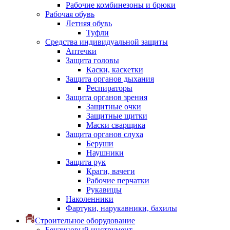
Рабочие комбинезоны и брюки
Рабочая обувь
Летняя обувь
Туфли
Средства индивидуальной защиты
Аптечки
Защита головы
Каски, каскетки
Защита органов дыхания
Респираторы
Защита органов зрения
Защитные очки
Защитные щитки
Маски сварщика
Защита органов слуха
Беруши
Наушники
Защита рук
Краги, вачеги
Рабочие перчатки
Рукавицы
Наколенники
Фартуки, нарукавники, бахилы
Строительное оборудование
Бензиновый инструмент