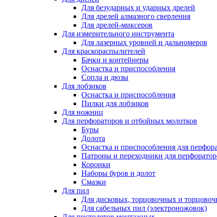
Для безударных и ударных дрелей
Для дрелей алмазного сверления
Для дрелей-миксеров
Для измерительного инструмента
Для лазерных уровней и дальномеров
Для краскораспылителей
Бачки и контейнеры
Оснастка и приспособления
Сопла и дюзы
Для лобзиков
Оснастка и приспособления
Пилки для лобзиков
Для ножниц
Для перфораторов и отбойных молотков
Буры
Долота
Оснастка и приспособления для перфор
Патроны и переходники для перфоратор
Коронки
Наборы буров и долот
Смазки
Для пил
Для дисковых, торцовочных и торцово
Для сабельных пил (электроножовок)
Для пистолетов монтажных