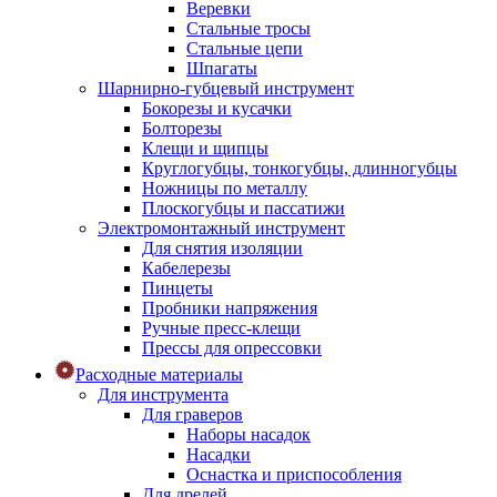
Веревки
Стальные тросы
Стальные цепи
Шпагаты
Шарнирно-губцевый инструмент
Бокорезы и кусачки
Болторезы
Клещи и щипцы
Круглогубцы, тонкогубцы, длинногубцы
Ножницы по металлу
Плоскогубцы и пассатижи
Электромонтажный инструмент
Для снятия изоляции
Кабелерезы
Пинцеты
Пробники напряжения
Ручные пресс-клещи
Прессы для опрессовки
Расходные материалы
Для инструмента
Для граверов
Наборы насадок
Насадки
Оснастка и приспособления
Для дрелей