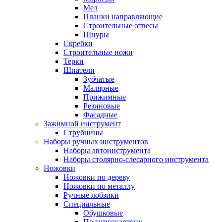
Мел
Планки направляющие
Строительные отвесы
Шнуры
Скребки
Строительные ножи
Терки
Шпатели
Зубчатые
Малярные
Прижимные
Резиновые
Фасадные
Зажимной инструмент
Струбцины
Наборы ручных инструментов
Наборы автоинструмента
Наборы столярно-слесарного инструмента
Ножовки
Ножовки по дереву
Ножовки по металлу
Ручные лобзики
Специальные
Обушковые
По гипсокартону