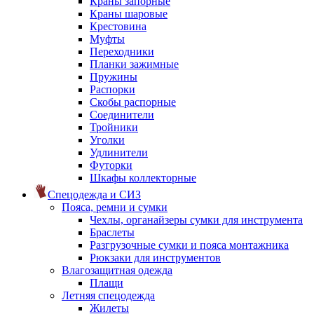
Краны запорные
Краны шаровые
Крестовина
Муфты
Переходники
Планки зажимные
Пружины
Распорки
Скобы распорные
Соединители
Тройники
Уголки
Удлинители
Футорки
Шкафы коллекторные
Спецодежда и СИЗ
Пояса, ремни и сумки
Чехлы, органайзеры сумки для инструмента
Браслеты
Разгрузочные сумки и пояса монтажника
Рюкзаки для инструментов
Влагозащитная одежда
Плащи
Летняя спецодежда
Жилеты