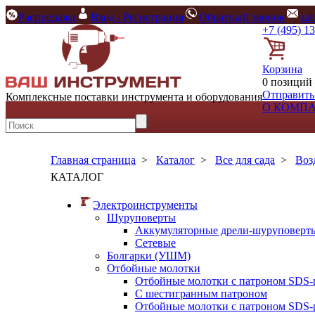
Распродажа
Вход / Регистрация
Обратный звонок
za
+7 (495) 1
Корзина
0 позиций 
Отправить
Комплексные поставки инструмента и оборудования
О КОМП
Главная страница
>
Каталог
>
Все для сада
>
Воз
КАТАЛОГ
Электроинструменты
Шуруповерты
Аккумуляторные дрели-шуруповерт
Сетевые
Болгарки (УШМ)
Отбойные молотки
Отбойные молотки с патроном SDS-
С шестигранным патроном
Отбойные молотки с патроном SDS-p