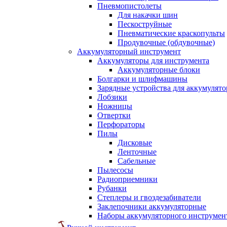
Пневмопистолеты
Для накачки шин
Пескоструйные
Пневматические краскопульты
Продувочные (обдувочные)
Аккумуляторный инструмент
Аккумуляторы для инструмента
Аккумуляторные блоки
Болгарки и шлифмашины
Зарядные устройства для аккумулято
Лобзики
Ножницы
Отвертки
Перфораторы
Пилы
Дисковые
Ленточные
Сабельные
Пылесосы
Радиоприемники
Рубанки
Степлеры и гвоздезабиватели
Заклепочники аккумуляторные
Наборы аккумуляторного инструмен