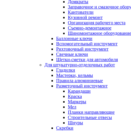
Домкраты
Заправочное и смазочное обор
Кантователи
Кузовной ремонт
Организация рабочего места
Съемно-демонтажное
Шиномонтажное оборудовани
Баллонные ключи
Вспомогательный инструмент
Рихтовочный инструмент
Свечные ключи
Щетки-сметки для автомобиля
Для штукатурно-отделочных работ
Гладилки
Мастерки, кельмы
Правила алюминиевые
Разметочный инструмент
Карандаши
Краска
Маркеры
Мел
Планки направляющие
Строительные отвесы
Шнуры
Скребки