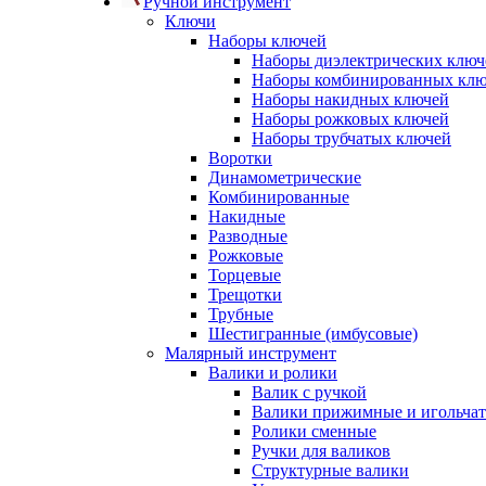
Ручной инструмент
Ключи
Наборы ключей
Наборы диэлектрических ключ
Наборы комбинированных кл
Наборы накидных ключей
Наборы рожковых ключей
Наборы трубчатых ключей
Воротки
Динамометрические
Комбинированные
Накидные
Разводные
Рожковые
Торцевые
Трещотки
Трубные
Шестигранные (имбусовые)
Малярный инструмент
Валики и ролики
Валик с ручкой
Валики прижимные и игольча
Ролики сменные
Ручки для валиков
Структурные валики