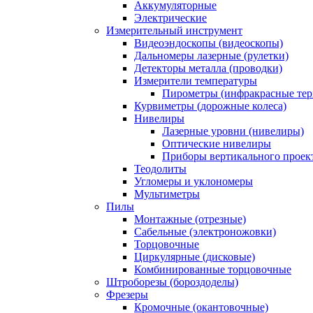
Аккумуляторные
Электрические
Измерительный инструмент
Видеоэндоскопы (видеоскопы)
Дальномеры лазерные (рулетки)
Детекторы металла (проводки)
Измерители температуры
Пирометры (инфракрасные те
Курвиметры (дорожные колеса)
Нивелиры
Лазерные уровни (нивелиры)
Оптические нивелиры
Приборы вертикального проек
Теодолиты
Угломеры и уклономеры
Мультиметры
Пилы
Монтажные (отрезные)
Сабельные (электроножовки)
Торцовочные
Циркулярные (дисковые)
Комбинированные торцовочные
Штроборезы (бороздоделы)
Фрезеры
Кромочные (окантовочные)