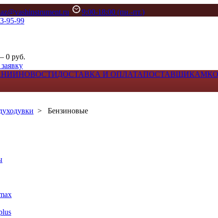
kaz@vashinstrument.ru
9:00-18:00 (пн.-пт.)
33-95-99
– 0 руб.
 заявку
АНИИ
НОВОСТИ
ДОСТАВКА И ОПЛАТА
ПОСТАВЩИКАМ
К
духодувки
>
Бензиновые
ы
max
lus