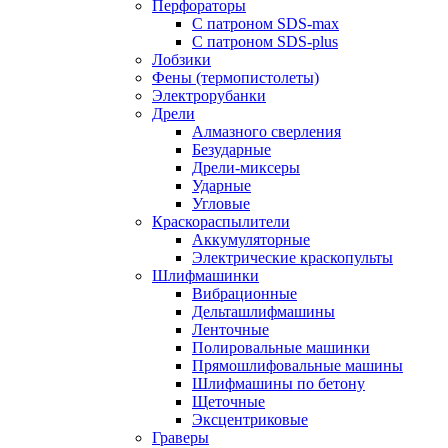
Перфораторы
С патроном SDS-max
С патроном SDS-plus
Лобзики
Фены (термопистолеты)
Электрорубанки
Дрели
Алмазного сверления
Безударные
Дрели-миксеры
Ударные
Угловые
Краскораспылители
Аккумуляторные
Электрические краскопульты
Шлифмашинки
Вибрационные
Дельташлифмашины
Ленточные
Полировальные машинки
Прямошлифовальные машины
Шлифмашины по бетону
Щеточные
Эксцентриковые
Граверы