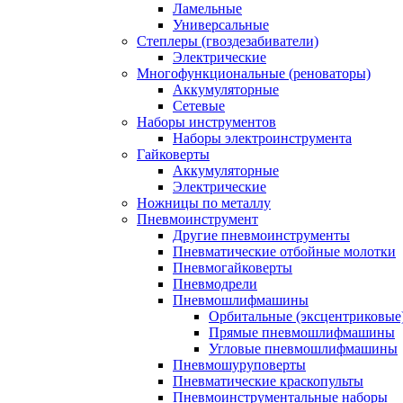
Ламельные
Универсальные
Степлеры (гвоздезабиватели)
Электрические
Многофункциональные (реноваторы)
Аккумуляторные
Сетевые
Наборы инструментов
Наборы электроинструмента
Гайковерты
Аккумуляторные
Электрические
Ножницы по металлу
Пневмоинструмент
Другие пневмоинструменты
Пневматические отбойные молотки
Пневмогайковерты
Пневмодрели
Пневмошлифмашины
Орбитальные (эксцентриковы
Прямые пневмошлифмашины
Угловые пневмошлифмашины
Пневмошуруповерты
Пневматические краскопульты
Пневмоинструментальные наборы