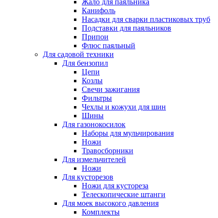
Жало для паяльника
Канифоль
Насадки для сварки пластиковых труб
Подставки для паяльников
Припои
Флюс паяльный
Для садовой техники
Для бензопил
Цепи
Козлы
Свечи зажигания
Фильтры
Чехлы и кожухи для шин
Шины
Для газонокосилок
Наборы для мульчирования
Ножи
Травосборники
Для измельчителей
Ножи
Для кусторезов
Ножи для кустореза
Телескопические штанги
Для моек высокого давления
Комплекты