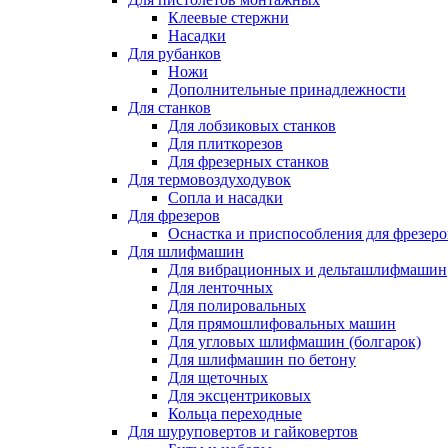
Клеевые стержни
Насадки
Для рубанков
Ножи
Дополнительные принадлежности
Для станков
Для лобзиковых станков
Для плиткорезов
Для фрезерных станков
Для термовоздуходувок
Сопла и насадки
Для фрезеров
Оснастка и приспособления для фрезеро
Для шлифмашин
Для вибрационных и дельташлифмашин
Для ленточных
Для полировальных
Для прямошлифовальных машин
Для угловых шлифмашин (болгарок)
Для шлифмашин по бетону
Для щеточных
Для эксцентриковых
Кольца переходные
Для шуруповертов и гайковертов