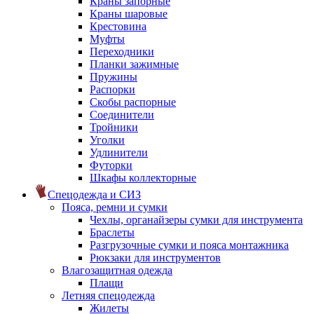
Краны запорные
Краны шаровые
Крестовина
Муфты
Переходники
Планки зажимные
Пружины
Распорки
Скобы распорные
Соединители
Тройники
Уголки
Удлинители
Футорки
Шкафы коллекторные
Спецодежда и СИЗ
Пояса, ремни и сумки
Чехлы, органайзеры сумки для инструмента
Браслеты
Разгрузочные сумки и пояса монтажника
Рюкзаки для инструментов
Влагозащитная одежда
Плащи
Летняя спецодежда
Жилеты