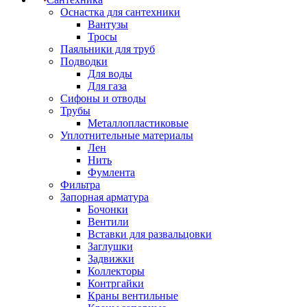
Оснастка для сантехники
Вантузы
Тросы
Паяльники для труб
Подводки
Для воды
Для газа
Сифоны и отводы
Трубы
Металлопластиковые
Уплотнительные материалы
Лен
Нить
Фумлента
Фильтра
Запорная арматура
Бочонки
Вентили
Вставки для развальцовки
Заглушки
Задвижки
Коллекторы
Контргайки
Краны вентильные