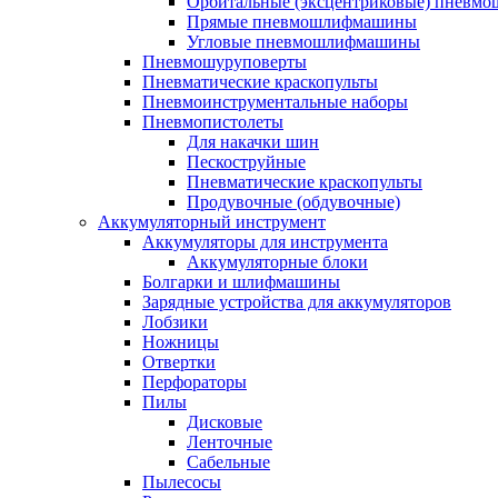
Орбитальные (эксцентриковые) пнев
Прямые пневмошлифмашины
Угловые пневмошлифмашины
Пневмошуруповерты
Пневматические краскопульты
Пневмоинструментальные наборы
Пневмопистолеты
Для накачки шин
Пескоструйные
Пневматические краскопульты
Продувочные (обдувочные)
Аккумуляторный инструмент
Аккумуляторы для инструмента
Аккумуляторные блоки
Болгарки и шлифмашины
Зарядные устройства для аккумуляторов
Лобзики
Ножницы
Отвертки
Перфораторы
Пилы
Дисковые
Ленточные
Сабельные
Пылесосы