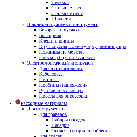
Веревки
Стальные тросы
Стальные цепи
Шпагаты
Шарнирно-губцевый инструмент
Бокорезы и кусачки
Болторезы
Клещи и щипцы
Круглогубцы, тонкогубцы, длинногубцы
Ножницы по металлу
Плоскогубцы и пассатижи
Электромонтажный инструмент
Для снятия изоляции
Кабелерезы
Пинцеты
Пробники напряжения
Ручные пресс-клещи
Прессы для опрессовки
Расходные материалы
Для инструмента
Для граверов
Наборы насадок
Насадки
Оснастка и приспособления
Для дрелей