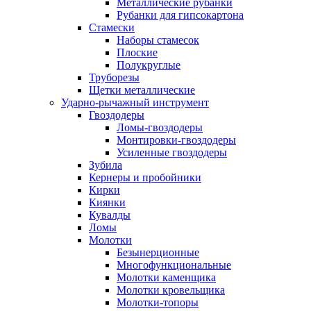
Металлические рубанки
Рубанки для гипсокартона
Стамески
Наборы стамесок
Плоские
Полукруглые
Труборезы
Щетки металлические
Ударно-рычажный инструмент
Гвоздодеры
Ломы-гвоздодеры
Монтировки-гвоздодеры
Усиленные гвоздодеры
Зубила
Кернеры и пробойники
Кирки
Киянки
Кувалды
Ломы
Молотки
Безынерционные
Многофункциональные
Молотки каменщика
Молотки кровельщика
Молотки-топоры