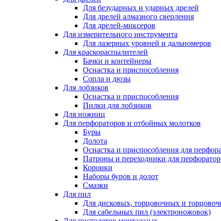
Для безударных и ударных дрелей
Для дрелей алмазного сверления
Для дрелей-миксеров
Для измерительного инструмента
Для лазерных уровней и дальномеров
Для краскораспылителей
Бачки и контейнеры
Оснастка и приспособления
Сопла и дюзы
Для лобзиков
Оснастка и приспособления
Пилки для лобзиков
Для ножниц
Для перфораторов и отбойных молотков
Буры
Долота
Оснастка и приспособления для перфор
Патроны и переходники для перфоратор
Коронки
Наборы буров и долот
Смазки
Для пил
Для дисковых, торцовочных и торцово
Для сабельных пил (электроножовок)
Для пистолетов монтажных