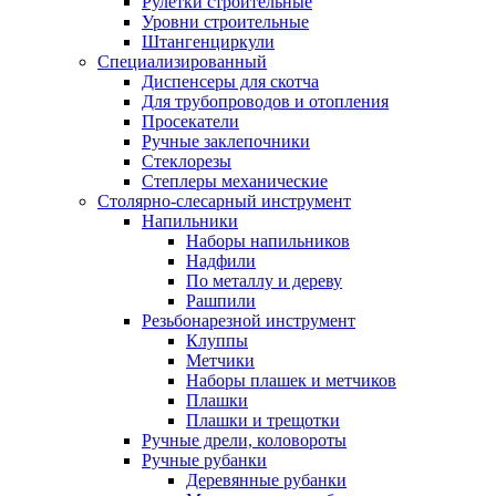
Рулетки строительные
Уровни строительные
Штангенциркули
Специализированный
Диспенсеры для скотча
Для трубопроводов и отопления
Просекатели
Ручные заклепочники
Стеклорезы
Степлеры механические
Столярно-слесарный инструмент
Напильники
Наборы напильников
Надфили
По металлу и дереву
Рашпили
Резьбонарезной инструмент
Клуппы
Метчики
Наборы плашек и метчиков
Плашки
Плашки и трещотки
Ручные дрели, коловороты
Ручные рубанки
Деревянные рубанки