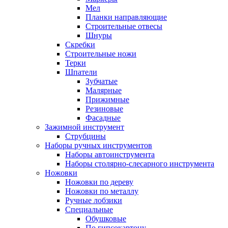
Мел
Планки направляющие
Строительные отвесы
Шнуры
Скребки
Строительные ножи
Терки
Шпатели
Зубчатые
Малярные
Прижимные
Резиновые
Фасадные
Зажимной инструмент
Струбцины
Наборы ручных инструментов
Наборы автоинструмента
Наборы столярно-слесарного инструмента
Ножовки
Ножовки по дереву
Ножовки по металлу
Ручные лобзики
Специальные
Обушковые
По гипсокартону