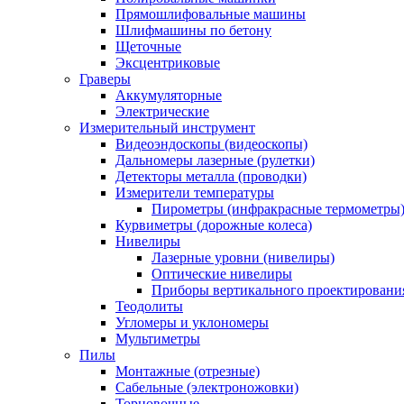
Прямошлифовальные машины
Шлифмашины по бетону
Щеточные
Эксцентриковые
Граверы
Аккумуляторные
Электрические
Измерительный инструмент
Видеоэндоскопы (видеоскопы)
Дальномеры лазерные (рулетки)
Детекторы металла (проводки)
Измерители температуры
Пирометры (инфракрасные термометры
Курвиметры (дорожные колеса)
Нивелиры
Лазерные уровни (нивелиры)
Оптические нивелиры
Приборы вертикального проектировани
Теодолиты
Угломеры и уклономеры
Мультиметры
Пилы
Монтажные (отрезные)
Сабельные (электроножовки)
Торцовочные