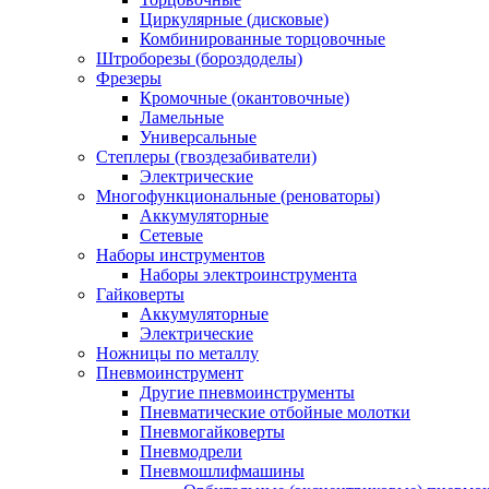
Циркулярные (дисковые)
Комбинированные торцовочные
Штроборезы (бороздоделы)
Фрезеры
Кромочные (окантовочные)
Ламельные
Универсальные
Степлеры (гвоздезабиватели)
Электрические
Многофункциональные (реноваторы)
Аккумуляторные
Сетевые
Наборы инструментов
Наборы электроинструмента
Гайковерты
Аккумуляторные
Электрические
Ножницы по металлу
Пневмоинструмент
Другие пневмоинструменты
Пневматические отбойные молотки
Пневмогайковерты
Пневмодрели
Пневмошлифмашины