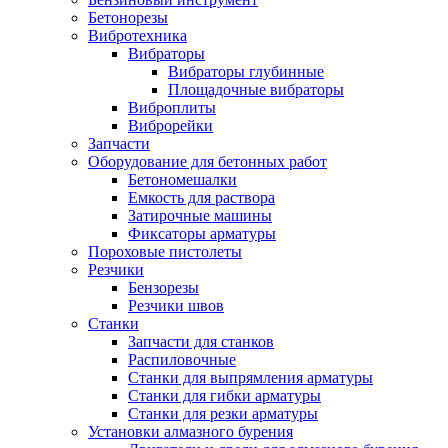
Бетонорезы
Вибротехника
Вибраторы
Вибраторы глубинные
Площадочные вибраторы
Виброплиты
Виброрейки
Запчасти
Оборудование для бетонных работ
Бетономешалки
Емкость для раствора
Затирочные машины
Фиксаторы арматуры
Пороховые пистолеты
Резчики
Бензорезы
Резчики швов
Станки
Запчасти для станков
Распиловочные
Станки для выпрямления арматуры
Станки для гибки арматуры
Станки для резки арматуры
Установки алмазного бурения