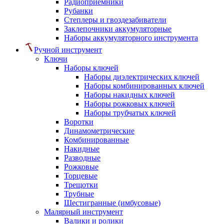
Радиоприемники
Рубанки
Степлеры и гвоздезабиватели
Заклепочники аккумуляторные
Наборы аккумуляторного инструмента
Ручной инструмент
Ключи
Наборы ключей
Наборы диэлектрических ключей
Наборы комбинированных ключей
Наборы накидных ключей
Наборы рожковых ключей
Наборы трубчатых ключей
Воротки
Динамометрические
Комбинированные
Накидные
Разводные
Рожковые
Торцевые
Трещотки
Трубные
Шестигранные (имбусовые)
Малярный инструмент
Валики и ролики