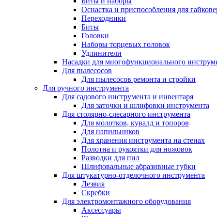
Биты и наборы
Оснастка и приспособления для гайкове
Переходники
Биты
Головки
Наборы торцевых головок
Удлинители
Насадки для многофункционального инструм
Для пылесосов
Для пылесосов ремонта и стройки
Для ручного инструмента
Для садового инструмента и инвентаря
Для заточки и шлифовки инструмента
Для столярно-слесарного инструмента
Для молотков, кувалд и топоров
Для напильников
Для хранения инструмента на стенах
Полотна и рукоятки для ножовок
Разводки для пил
Шлифовальные абразивные губки
Для штукатурно-отделочного инструмента
Лезвия
Скребки
Для электромонтажного оборудования
Аксессуары