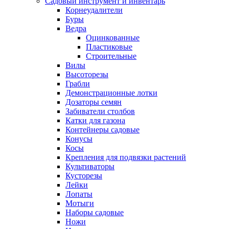
Садовый инструмент и инвентарь
Корнеудалители
Буры
Ведра
Оцинкованные
Пластиковые
Строительные
Вилы
Высоторезы
Грабли
Демонстрационные лотки
Дозаторы семян
Забиватели столбов
Катки для газона
Контейнеры садовые
Конусы
Косы
Крепления для подвязки растений
Культиваторы
Кусторезы
Лейки
Лопаты
Мотыги
Наборы садовые
Ножи