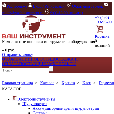
Распродажа
Вход / Регистрация
Обратный звонок
zakaz@vashinstrument.ru
9:00-18:00 (пн.-пт.)
+7 (495)
133-95-99
Корзина
0
Комплексные поставки инструмента и оборудования
позиций
– 0 руб.
Отправить заявку
О КОМПАНИИ
НОВОСТИ
ДОСТАВКА И
ОПЛАТА
ПОСТАВЩИКАМ
КОНТАКТЫ
Главная страница
>
Каталог
>
Крепеж
>
Клеи
>
Гермети
КАТАЛОГ
Электроинструменты
Шуруповерты
Аккумуляторные дрели-шуруповерты
Сетевые