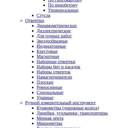
По пенобетону
Универсальные
Стусла
Отвертки
Динамометрические
Диэлектрические
Для точных работ
Звездообразные
Индикаторные
Крестовые
Магнитные
Наборные отвертки
Наборы бит и насадок
Наборы отверток
Намагничиватели
Плоские
Реверсивные
Специальные
Ударные
Ручной измерительный инструмент
Курвиметры (дорожные колеса)
Линейки, угольники, транспортиры
Мерная лента
Микрометры