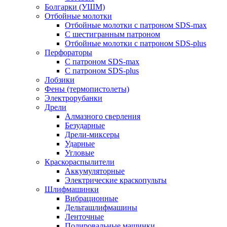
Болгарки (УШМ)
Отбойные молотки
Отбойные молотки с патроном SDS-max
С шестигранным патроном
Отбойные молотки с патроном SDS-plus
Перфораторы
С патроном SDS-max
С патроном SDS-plus
Лобзики
Фены (термопистолеты)
Электрорубанки
Дрели
Алмазного сверления
Безударные
Дрели-миксеры
Ударные
Угловые
Краскораспылители
Аккумуляторные
Электрические краскопульты
Шлифмашинки
Вибрационные
Дельташлифмашины
Ленточные
Полировальные машинки