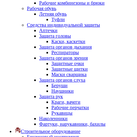
Рабочие комбинезоны и брюки
Рабочая обувь
Летняя обувь
Туфли
Средства индивидуальной защиты
Аптечки
Защита головы
Каски, каскетки
Защита органов дыхания
Респираторы
Защита органов зрения
Защитные очки
Защитные щитки
Маски сварщика
Защита органов слуха
Беруши
Наушники
Защита рук
Краги, вачеги
Рабочие перчатки
Рукавицы
Наколенники
Фартуки, нарукавники, бахилы
Строительное оборудование
Бензиновый инструмент