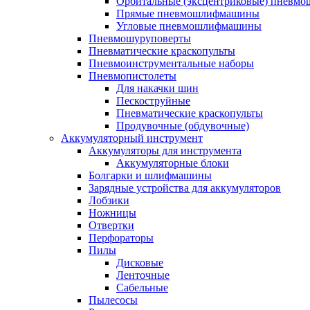
Орбитальные (эксцентриковые) пнев
Прямые пневмошлифмашины
Угловые пневмошлифмашины
Пневмошуруповерты
Пневматические краскопульты
Пневмоинструментальные наборы
Пневмопистолеты
Для накачки шин
Пескоструйные
Пневматические краскопульты
Продувочные (обдувочные)
Аккумуляторный инструмент
Аккумуляторы для инструмента
Аккумуляторные блоки
Болгарки и шлифмашины
Зарядные устройства для аккумуляторов
Лобзики
Ножницы
Отвертки
Перфораторы
Пилы
Дисковые
Ленточные
Сабельные
Пылесосы