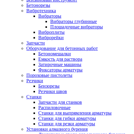
Бетонорезы
Вибротехника
Вибраторы
Вибраторы глубинные
Площадочные вибраторы
Виброплиты
Виброрейки
Запчасти
Оборудование для бетонных работ
Бетономешалки
Емкость для раствора
Затирочные машины
Фиксаторы арматуры
Пороховые пистолеты
Резчики
Бензорезы
Резчики швов
Станки
Запчасти для станков
Распиловочные
Станки для выпрямления арматуры
Станки для гибки арматуры
Станки для резки арматуры
Установки алмазного бурения