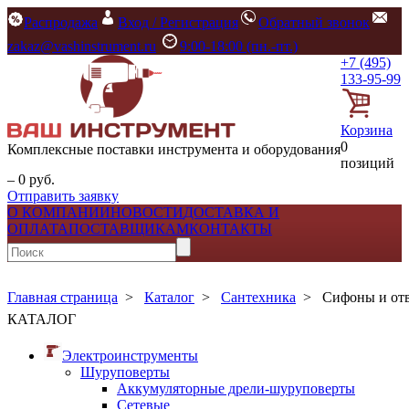
Распродажа
Вход / Регистрация
Обратный звонок
zakaz@vashinstrument.ru
9:00-18:00 (пн.-пт.)
+7 (495)
133-95-99
Корзина
0
Комплексные поставки инструмента и оборудования
позиций
– 0 руб.
Отправить заявку
О КОМПАНИИ
НОВОСТИ
ДОСТАВКА И
ОПЛАТА
ПОСТАВЩИКАМ
КОНТАКТЫ
Главная страница
>
Каталог
>
Сантехника
>
Сифоны и от
КАТАЛОГ
Электроинструменты
Шуруповерты
Аккумуляторные дрели-шуруповерты
Сетевые