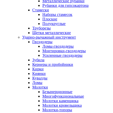
Металлические рубанки
Рубанки для гипсокартона
Стамески
Наборы стамесок
Плоские
Полукруглые
Труборезы
Щетки металлические
Ударно-рычажный инструмент
Гвоздодеры
Ломы-гвоздодеры
Монтировки-гвоздодеры
Усиленные гвоздодеры
Зубила
Кернеры и пробойники
Кирки
Киянки
Кувалды
Ломы
Молотки
Безынерционные
Многофункциональные
Молотки каменщика
Молотки кровельщика
Молотки-топоры