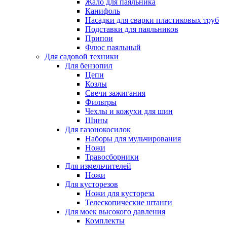
Жало для паяльника
Канифоль
Насадки для сварки пластиковых труб
Подставки для паяльников
Припои
Флюс паяльный
Для садовой техники
Для бензопил
Цепи
Козлы
Свечи зажигания
Фильтры
Чехлы и кожухи для шин
Шины
Для газонокосилок
Наборы для мульчирования
Ножи
Травосборники
Для измельчителей
Ножи
Для кусторезов
Ножи для кустореза
Телескопические штанги
Для моек высокого давления
Комплекты