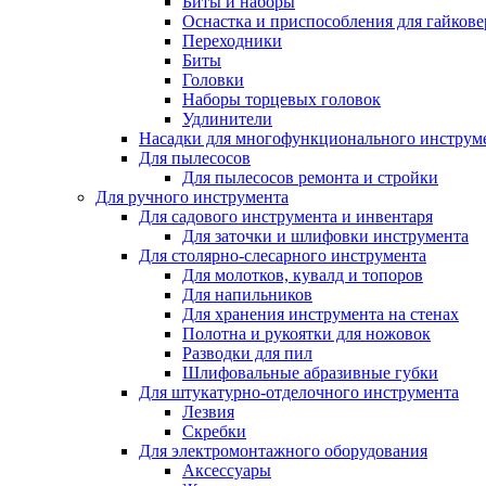
Биты и наборы
Оснастка и приспособления для гайкове
Переходники
Биты
Головки
Наборы торцевых головок
Удлинители
Насадки для многофункционального инструм
Для пылесосов
Для пылесосов ремонта и стройки
Для ручного инструмента
Для садового инструмента и инвентаря
Для заточки и шлифовки инструмента
Для столярно-слесарного инструмента
Для молотков, кувалд и топоров
Для напильников
Для хранения инструмента на стенах
Полотна и рукоятки для ножовок
Разводки для пил
Шлифовальные абразивные губки
Для штукатурно-отделочного инструмента
Лезвия
Скребки
Для электромонтажного оборудования
Аксессуары