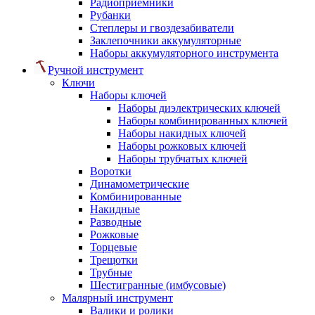
Радиоприемники
Рубанки
Степлеры и гвоздезабиватели
Заклепочники аккумуляторные
Наборы аккумуляторного инструмента
Ручной инструмент
Ключи
Наборы ключей
Наборы диэлектрических ключей
Наборы комбинированных ключей
Наборы накидных ключей
Наборы рожковых ключей
Наборы трубчатых ключей
Воротки
Динамометрические
Комбинированные
Накидные
Разводные
Рожковые
Торцевые
Трещотки
Трубные
Шестигранные (имбусовые)
Малярный инструмент
Валики и ролики