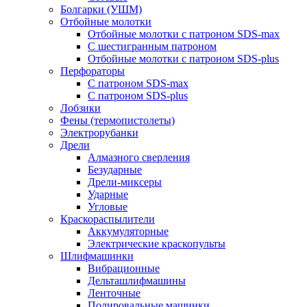
Болгарки (УШМ)
Отбойные молотки
Отбойные молотки с патроном SDS-max
С шестигранным патроном
Отбойные молотки с патроном SDS-plus
Перфораторы
С патроном SDS-max
С патроном SDS-plus
Лобзики
Фены (термопистолеты)
Электрорубанки
Дрели
Алмазного сверления
Безударные
Дрели-миксеры
Ударные
Угловые
Краскораспылители
Аккумуляторные
Электрические краскопульты
Шлифмашинки
Вибрационные
Дельташлифмашины
Ленточные
Полировальные машинки