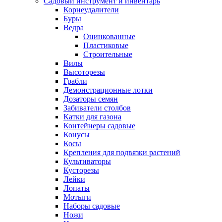
Садовый инструмент и инвентарь
Корнеудалители
Буры
Ведра
Оцинкованные
Пластиковые
Строительные
Вилы
Высоторезы
Грабли
Демонстрационные лотки
Дозаторы семян
Забиватели столбов
Катки для газона
Контейнеры садовые
Конусы
Косы
Крепления для подвязки растений
Культиваторы
Кусторезы
Лейки
Лопаты
Мотыги
Наборы садовые
Ножи