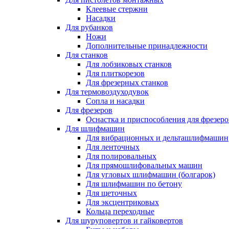
Клеевые стержни
Насадки
Для рубанков
Ножи
Дополнительные принадлежности
Для станков
Для лобзиковых станков
Для плиткорезов
Для фрезерных станков
Для термовоздуходувок
Сопла и насадки
Для фрезеров
Оснастка и приспособления для фрезеро
Для шлифмашин
Для вибрационных и дельташлифмашин
Для ленточных
Для полировальных
Для прямошлифовальных машин
Для угловых шлифмашин (болгарок)
Для шлифмашин по бетону
Для щеточных
Для эксцентриковых
Кольца переходные
Для шуруповертов и гайковертов