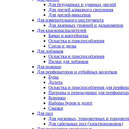
Для безударных и ударных дрелей
Для дрелей алмазного сверления
Для дрелей-миксеров
Для измерительного инструмента
Для лазерных уровней и дальномеров
Для краскораспылителей
Бачки и контейнеры
Оснастка и приспособления
Сопла и дюзы
Для лобзиков
Оснастка и приспособления
Пилки для лобзиков
Для ножниц
Для перфораторов и отбойных молотков
Буры
Долота
Оснастка и приспособления для перфор
Патроны и переходники для перфоратор
Коронки
Наборы буров и долот
Смазки
Для пил
Для дисковых, торцовочных и торцово
Для сабельных пил (электроножовок)
Для пистолетов монтажных