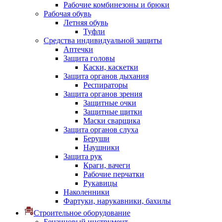
Рабочие комбинезоны и брюки
Рабочая обувь
Летняя обувь
Туфли
Средства индивидуальной защиты
Аптечки
Защита головы
Каски, каскетки
Защита органов дыхания
Респираторы
Защита органов зрения
Защитные очки
Защитные щитки
Маски сварщика
Защита органов слуха
Беруши
Наушники
Защита рук
Краги, вачеги
Рабочие перчатки
Рукавицы
Наколенники
Фартуки, нарукавники, бахилы
Строительное оборудование
Бензиновый инструмент