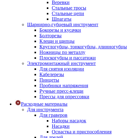
Веревки
Стальные тросы
Стальные цепи
Шпагаты
Шарнирно-губцевый инструмент
Бокорезы и кусачки
Болторезы
Клещи и щипцы
Круглогубцы, тонкогубцы, длинногубцы
Ножницы по металлу
Плоскогубцы и пассатижи
Электромонтажный инструмент
Для снятия изоляции
Кабелерезы
Пинцеты
Пробники напряжения
Ручные пресс-клещи
Прессы для опрессовки
Расходные материалы
Для инструмента
Для граверов
Наборы насадок
Насадки
Оснастка и приспособления
Для дрелей