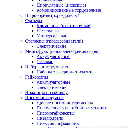
Циркулярные (дисковые)
Комбинированные торцовочные
Штроборезы (бороздоделы)
Фрезеры
Кромочные (окантовочные)
Ламельные
Универсальные
Степлеры (гвоздезабиватели)
Электрические
Многофункциональные (реноваторы)
Аккумуляторные
Сетевые
Наборы инструментов
Наборы электроинструмента
Гайковерты
Аккумуляторные
Электрические
Ножницы по металлу
Пневмоинструмент
Другие пневмоинструменты
Пневматические отбойные молотки
Пневмогайковерты
Пневмодрели
Пневмошлифмашины