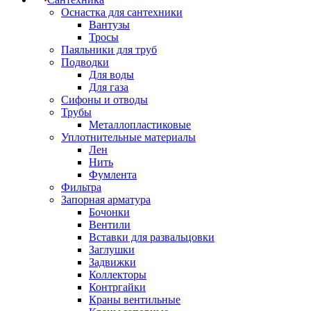
Оснастка для сантехники
Вантузы
Тросы
Паяльники для труб
Подводки
Для воды
Для газа
Сифоны и отводы
Трубы
Металлопластиковые
Уплотнительные материалы
Лен
Нить
Фумлента
Фильтра
Запорная арматура
Бочонки
Вентили
Вставки для развальцовки
Заглушки
Задвижки
Коллекторы
Контргайки
Краны вентильные