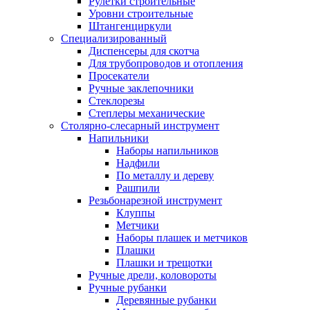
Рулетки строительные
Уровни строительные
Штангенциркули
Специализированный
Диспенсеры для скотча
Для трубопроводов и отопления
Просекатели
Ручные заклепочники
Стеклорезы
Степлеры механические
Столярно-слесарный инструмент
Напильники
Наборы напильников
Надфили
По металлу и дереву
Рашпили
Резьбонарезной инструмент
Клуппы
Метчики
Наборы плашек и метчиков
Плашки
Плашки и трещотки
Ручные дрели, коловороты
Ручные рубанки
Деревянные рубанки