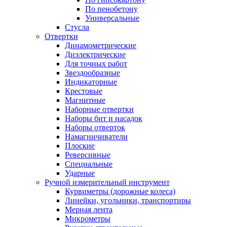
По пенобетону
Универсальные
Стусла
Отвертки
Динамометрические
Диэлектрические
Для точных работ
Звездообразные
Индикаторные
Крестовые
Магнитные
Наборные отвертки
Наборы бит и насадок
Наборы отверток
Намагничиватели
Плоские
Реверсивные
Специальные
Ударные
Ручной измерительный инструмент
Курвиметры (дорожные колеса)
Линейки, угольники, транспортиры
Мерная лента
Микрометры