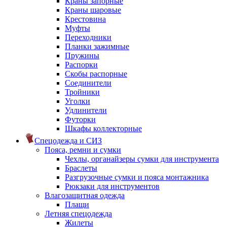
Краны запорные
Краны шаровые
Крестовина
Муфты
Переходники
Планки зажимные
Пружины
Распорки
Скобы распорные
Соединители
Тройники
Уголки
Удлинители
Футорки
Шкафы коллекторные
Спецодежда и СИЗ
Пояса, ремни и сумки
Чехлы, органайзеры сумки для инструмента
Браслеты
Разгрузочные сумки и пояса монтажника
Рюкзаки для инструментов
Влагозащитная одежда
Плащи
Летняя спецодежда
Жилеты