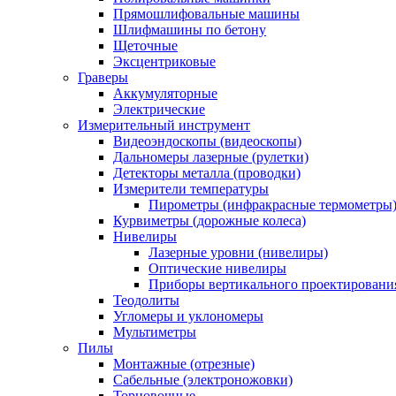
Прямошлифовальные машины
Шлифмашины по бетону
Щеточные
Эксцентриковые
Граверы
Аккумуляторные
Электрические
Измерительный инструмент
Видеоэндоскопы (видеоскопы)
Дальномеры лазерные (рулетки)
Детекторы металла (проводки)
Измерители температуры
Пирометры (инфракрасные термометры
Курвиметры (дорожные колеса)
Нивелиры
Лазерные уровни (нивелиры)
Оптические нивелиры
Приборы вертикального проектировани
Теодолиты
Угломеры и уклономеры
Мультиметры
Пилы
Монтажные (отрезные)
Сабельные (электроножовки)
Торцовочные