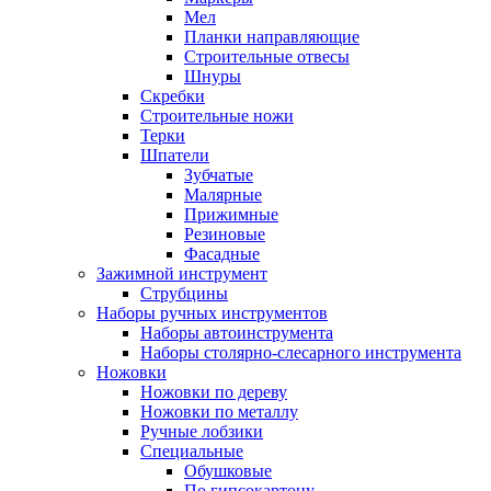
Мел
Планки направляющие
Строительные отвесы
Шнуры
Скребки
Строительные ножи
Терки
Шпатели
Зубчатые
Малярные
Прижимные
Резиновые
Фасадные
Зажимной инструмент
Струбцины
Наборы ручных инструментов
Наборы автоинструмента
Наборы столярно-слесарного инструмента
Ножовки
Ножовки по дереву
Ножовки по металлу
Ручные лобзики
Специальные
Обушковые
По гипсокартону