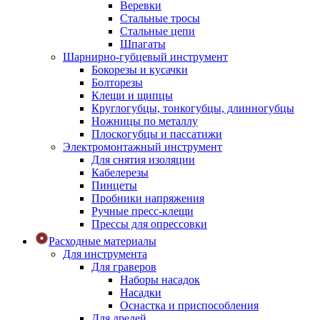
Веревки
Стальные тросы
Стальные цепи
Шпагаты
Шарнирно-губцевый инструмент
Бокорезы и кусачки
Болторезы
Клещи и щипцы
Круглогубцы, тонкогубцы, длинногубцы
Ножницы по металлу
Плоскогубцы и пассатижи
Электромонтажный инструмент
Для снятия изоляции
Кабелерезы
Пинцеты
Пробники напряжения
Ручные пресс-клещи
Прессы для опрессовки
Расходные материалы
Для инструмента
Для граверов
Наборы насадок
Насадки
Оснастка и приспособления
Для дрелей