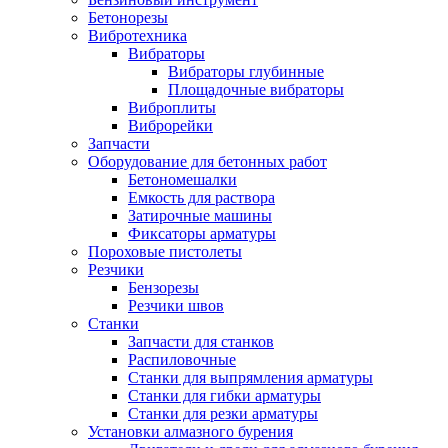
Бетонорезы
Вибротехника
Вибраторы
Вибраторы глубинные
Площадочные вибраторы
Виброплиты
Виброрейки
Запчасти
Оборудование для бетонных работ
Бетономешалки
Емкость для раствора
Затирочные машины
Фиксаторы арматуры
Пороховые пистолеты
Резчики
Бензорезы
Резчики швов
Станки
Запчасти для станков
Распиловочные
Станки для выпрямления арматуры
Станки для гибки арматуры
Станки для резки арматуры
Установки алмазного бурения