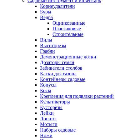
Садовый инструмент и инвентарь
Корнеудалители
Буры
Ведра
Оцинкованные
Пластиковые
Строительные
Вилы
Высоторезы
Грабли
Демонстрационные лотки
Дозаторы семян
Забиватели столбов
Катки для газона
Контейнеры садовые
Конусы
Косы
Крепления для подвязки растений
Культиваторы
Кусторезы
Лейки
Лопаты
Мотыги
Наборы садовые
Ножи