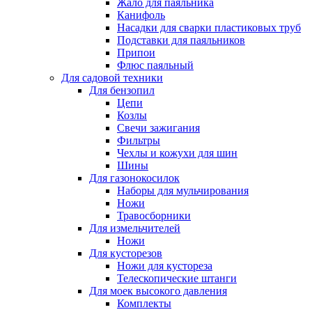
Жало для паяльника
Канифоль
Насадки для сварки пластиковых труб
Подставки для паяльников
Припои
Флюс паяльный
Для садовой техники
Для бензопил
Цепи
Козлы
Свечи зажигания
Фильтры
Чехлы и кожухи для шин
Шины
Для газонокосилок
Наборы для мульчирования
Ножи
Травосборники
Для измельчителей
Ножи
Для кусторезов
Ножи для кустореза
Телескопические штанги
Для моек высокого давления
Комплекты