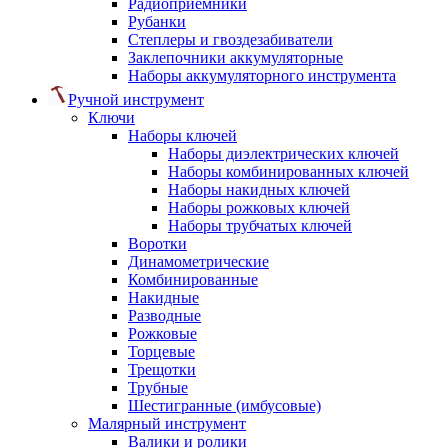
Радиоприемники
Рубанки
Степлеры и гвоздезабиватели
Заклепочники аккумуляторные
Наборы аккумуляторного инструмента
Ручной инструмент
Ключи
Наборы ключей
Наборы диэлектрических ключей
Наборы комбинированных ключей
Наборы накидных ключей
Наборы рожковых ключей
Наборы трубчатых ключей
Воротки
Динамометрические
Комбинированные
Накидные
Разводные
Рожковые
Торцевые
Трещотки
Трубные
Шестигранные (имбусовые)
Малярный инструмент
Валики и ролики