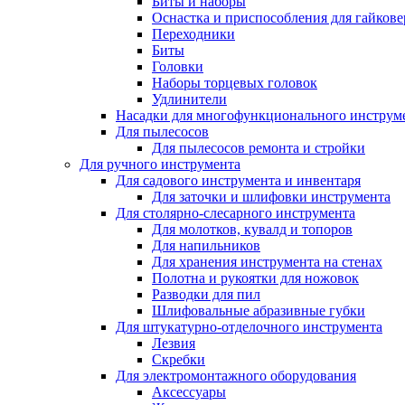
Биты и наборы
Оснастка и приспособления для гайкове
Переходники
Биты
Головки
Наборы торцевых головок
Удлинители
Насадки для многофункционального инструм
Для пылесосов
Для пылесосов ремонта и стройки
Для ручного инструмента
Для садового инструмента и инвентаря
Для заточки и шлифовки инструмента
Для столярно-слесарного инструмента
Для молотков, кувалд и топоров
Для напильников
Для хранения инструмента на стенах
Полотна и рукоятки для ножовок
Разводки для пил
Шлифовальные абразивные губки
Для штукатурно-отделочного инструмента
Лезвия
Скребки
Для электромонтажного оборудования
Аксессуары