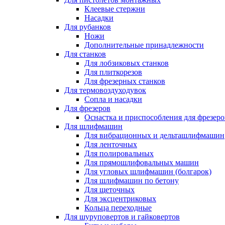
Клеевые стержни
Насадки
Для рубанков
Ножи
Дополнительные принадлежности
Для станков
Для лобзиковых станков
Для плиткорезов
Для фрезерных станков
Для термовоздуходувок
Сопла и насадки
Для фрезеров
Оснастка и приспособления для фрезеро
Для шлифмашин
Для вибрационных и дельташлифмашин
Для ленточных
Для полировальных
Для прямошлифовальных машин
Для угловых шлифмашин (болгарок)
Для шлифмашин по бетону
Для щеточных
Для эксцентриковых
Кольца переходные
Для шуруповертов и гайковертов