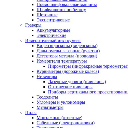
Прямошлифовальные машины
Шлифмашины по бетону
Щеточные
Эксцентриковые
Граверы
Аккумуляторные
Электрические
Измерительный инструмент
Видеоэндоскопы (видеоскопы)
Дальномеры лазерные (рулетки)
Детекторы металла (проводки)
Измерители температуры
Пирометры (инфракрасные термометры
Курвиметры (дорожные колеса)
Нивелиры
Лазерные уровни (нивелиры)
Оптические нивелиры
Приборы вертикального проектировани
Теодолиты
Угломеры и уклономеры
Мультиметры
Пилы
Монтажные (отрезные)
Сабельные (электроножовки)
Торцовочные