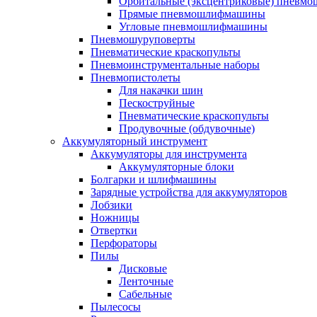
Орбитальные (эксцентриковые) пнев
Прямые пневмошлифмашины
Угловые пневмошлифмашины
Пневмошуруповерты
Пневматические краскопульты
Пневмоинструментальные наборы
Пневмопистолеты
Для накачки шин
Пескоструйные
Пневматические краскопульты
Продувочные (обдувочные)
Аккумуляторный инструмент
Аккумуляторы для инструмента
Аккумуляторные блоки
Болгарки и шлифмашины
Зарядные устройства для аккумуляторов
Лобзики
Ножницы
Отвертки
Перфораторы
Пилы
Дисковые
Ленточные
Сабельные
Пылесосы