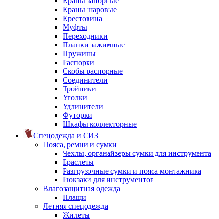
Краны запорные
Краны шаровые
Крестовина
Муфты
Переходники
Планки зажимные
Пружины
Распорки
Скобы распорные
Соединители
Тройники
Уголки
Удлинители
Футорки
Шкафы коллекторные
Спецодежда и СИЗ
Пояса, ремни и сумки
Чехлы, органайзеры сумки для инструмента
Браслеты
Разгрузочные сумки и пояса монтажника
Рюкзаки для инструментов
Влагозащитная одежда
Плащи
Летняя спецодежда
Жилеты