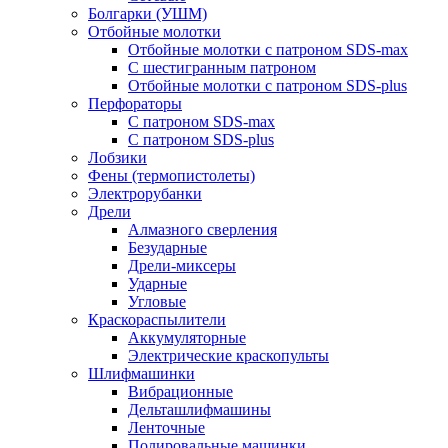
Болгарки (УШМ)
Отбойные молотки
Отбойные молотки с патроном SDS-max
С шестигранным патроном
Отбойные молотки с патроном SDS-plus
Перфораторы
С патроном SDS-max
С патроном SDS-plus
Лобзики
Фены (термопистолеты)
Электрорубанки
Дрели
Алмазного сверления
Безударные
Дрели-миксеры
Ударные
Угловые
Краскораспылители
Аккумуляторные
Электрические краскопульты
Шлифмашинки
Вибрационные
Дельташлифмашины
Ленточные
Полировальные машинки