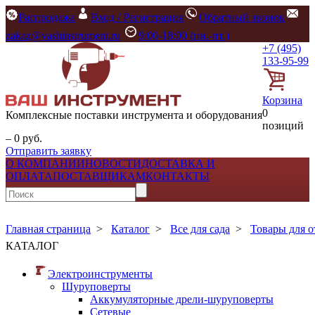
Распродажа
Вход / Регистрация
Обратный звонок
zakaz@vashinstrument.ru
9:00-18:00 (пн.-пт.)
+7 (495)
133-95-99
Корзина
0
Комплексные поставки инструмента и оборудования
позиций
– 0 руб.
Отправить заявку
О КОМПАНИИ
НОВОСТИ
ДОСТАВКА И
ОПЛАТА
ПОСТАВЩИКАМ
КОНТАКТЫ
Главная страница
>
Каталог
>
Все для сада
>
Товары для 
КАТАЛОГ
Электроинструменты
Шуруповерты
Аккумуляторные дрели-шуруповерты
Сетевые