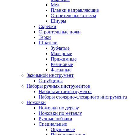
Мел
Планки направляющие
Строительные отвесы
Шнуры
Скребки
Строительные ножи
Терки
Шпатели
Зубчатые
Малярные
Прижимные
Резиновые
Фасадные
Зажимной инструмент
Струбцины
Наборы ручных инструментов
Наборы автоинструмента
Наборы столярно-слесарного инструмента
Ножовки
Ножовки по дереву
Ножовки по металлу
Ручные лобзики
Специальные
Обушковые
По гипсокартону