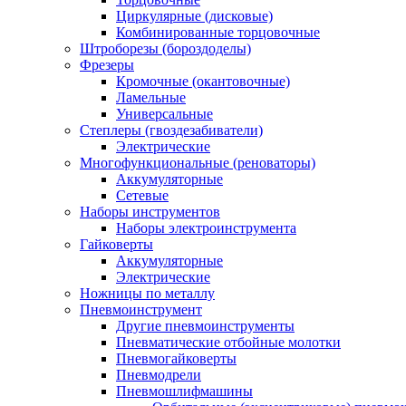
Циркулярные (дисковые)
Комбинированные торцовочные
Штроборезы (бороздоделы)
Фрезеры
Кромочные (окантовочные)
Ламельные
Универсальные
Степлеры (гвоздезабиватели)
Электрические
Многофункциональные (реноваторы)
Аккумуляторные
Сетевые
Наборы инструментов
Наборы электроинструмента
Гайковерты
Аккумуляторные
Электрические
Ножницы по металлу
Пневмоинструмент
Другие пневмоинструменты
Пневматические отбойные молотки
Пневмогайковерты
Пневмодрели
Пневмошлифмашины