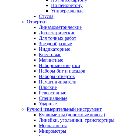
По пенобетону
Универсальные
Стусла
Отвертки
Динамометрические
Диэлектрические
Для точных работ
Звездообразные
Индикаторные
Крестовые
Магнитные
Наборные отвертки
Наборы бит и насадок
Наборы отверток
Намагничиватели
Плоские
Реверсивные
Специальные
Ударные
Ручной измерительный инструмент
Курвиметры (дорожные колеса)
Линейки, угольники, транспортиры
Мерная лента
Микрометры