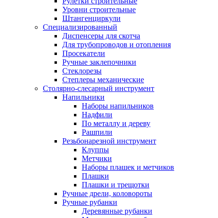
Рулетки строительные
Уровни строительные
Штангенциркули
Специализированный
Диспенсеры для скотча
Для трубопроводов и отопления
Просекатели
Ручные заклепочники
Стеклорезы
Степлеры механические
Столярно-слесарный инструмент
Напильники
Наборы напильников
Надфили
По металлу и дереву
Рашпили
Резьбонарезной инструмент
Клуппы
Метчики
Наборы плашек и метчиков
Плашки
Плашки и трещотки
Ручные дрели, коловороты
Ручные рубанки
Деревянные рубанки