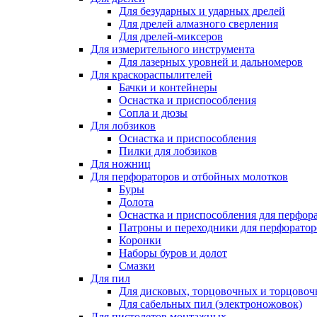
Для безударных и ударных дрелей
Для дрелей алмазного сверления
Для дрелей-миксеров
Для измерительного инструмента
Для лазерных уровней и дальномеров
Для краскораспылителей
Бачки и контейнеры
Оснастка и приспособления
Сопла и дюзы
Для лобзиков
Оснастка и приспособления
Пилки для лобзиков
Для ножниц
Для перфораторов и отбойных молотков
Буры
Долота
Оснастка и приспособления для перфор
Патроны и переходники для перфоратор
Коронки
Наборы буров и долот
Смазки
Для пил
Для дисковых, торцовочных и торцово
Для сабельных пил (электроножовок)
Для пистолетов монтажных