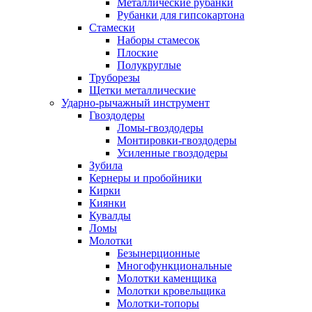
Металлические рубанки
Рубанки для гипсокартона
Стамески
Наборы стамесок
Плоские
Полукруглые
Труборезы
Щетки металлические
Ударно-рычажный инструмент
Гвоздодеры
Ломы-гвоздодеры
Монтировки-гвоздодеры
Усиленные гвоздодеры
Зубила
Кернеры и пробойники
Кирки
Киянки
Кувалды
Ломы
Молотки
Безынерционные
Многофункциональные
Молотки каменщика
Молотки кровельщика
Молотки-топоры