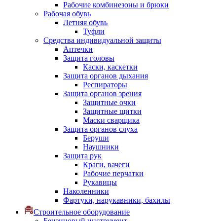
Рабочие комбинезоны и брюки
Рабочая обувь
Летняя обувь
Туфли
Средства индивидуальной защиты
Аптечки
Защита головы
Каски, каскетки
Защита органов дыхания
Респираторы
Защита органов зрения
Защитные очки
Защитные щитки
Маски сварщика
Защита органов слуха
Беруши
Наушники
Защита рук
Краги, вачеги
Рабочие перчатки
Рукавицы
Наколенники
Фартуки, нарукавники, бахилы
Строительное оборудование
Бензиновый инструмент