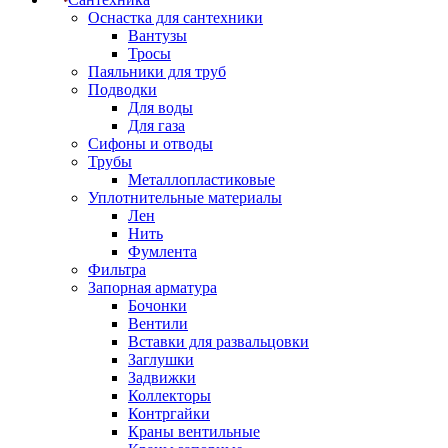
Оснастка для сантехники
Вантузы
Тросы
Паяльники для труб
Подводки
Для воды
Для газа
Сифоны и отводы
Трубы
Металлопластиковые
Уплотнительные материалы
Лен
Нить
Фумлента
Фильтра
Запорная арматура
Бочонки
Вентили
Вставки для развальцовки
Заглушки
Задвижки
Коллекторы
Контргайки
Краны вентильные