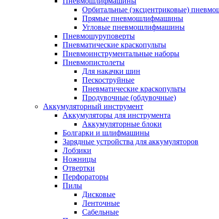
Пневмошлифмашины
Орбитальные (эксцентриковые) пнев
Прямые пневмошлифмашины
Угловые пневмошлифмашины
Пневмошуруповерты
Пневматические краскопульты
Пневмоинструментальные наборы
Пневмопистолеты
Для накачки шин
Пескоструйные
Пневматические краскопульты
Продувочные (обдувочные)
Аккумуляторный инструмент
Аккумуляторы для инструмента
Аккумуляторные блоки
Болгарки и шлифмашины
Зарядные устройства для аккумуляторов
Лобзики
Ножницы
Отвертки
Перфораторы
Пилы
Дисковые
Ленточные
Сабельные