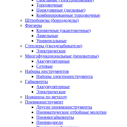
Торцовочные
Циркулярные (дисковые)
Комбинированные торцовочные
Штроборезы (бороздоделы)
Фрезеры
Кромочные (окантовочные)
Ламельные
Универсальные
Степлеры (гвоздезабиватели)
Электрические
Многофункциональные (реноваторы)
Аккумуляторные
Сетевые
Наборы инструментов
Наборы электроинструмента
Гайковерты
Аккумуляторные
Электрические
Ножницы по металлу
Пневмоинструмент
Другие пневмоинструменты
Пневматические отбойные молотки
Пневмогайковерты
Пневмодрели