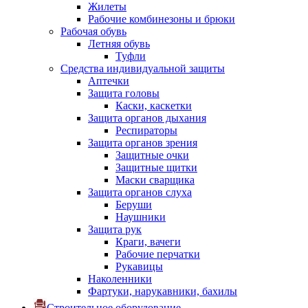
Жилеты
Рабочие комбинезоны и брюки
Рабочая обувь
Летняя обувь
Туфли
Средства индивидуальной защиты
Аптечки
Защита головы
Каски, каскетки
Защита органов дыхания
Респираторы
Защита органов зрения
Защитные очки
Защитные щитки
Маски сварщика
Защита органов слуха
Беруши
Наушники
Защита рук
Краги, вачеги
Рабочие перчатки
Рукавицы
Наколенники
Фартуки, нарукавники, бахилы
Строительное оборудование