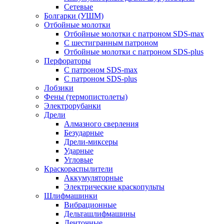
Сетевые
Болгарки (УШМ)
Отбойные молотки
Отбойные молотки с патроном SDS-max
С шестигранным патроном
Отбойные молотки с патроном SDS-plus
Перфораторы
С патроном SDS-max
С патроном SDS-plus
Лобзики
Фены (термопистолеты)
Электрорубанки
Дрели
Алмазного сверления
Безударные
Дрели-миксеры
Ударные
Угловые
Краскораспылители
Аккумуляторные
Электрические краскопульты
Шлифмашинки
Вибрационные
Дельташлифмашины
Ленточные