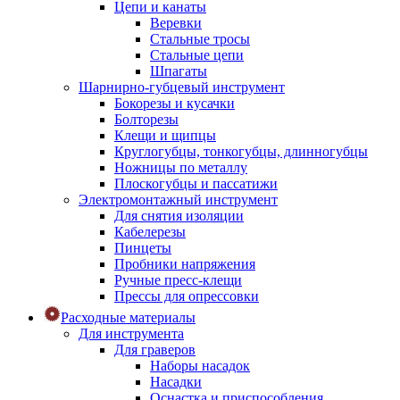
Цепи и канаты
Веревки
Стальные тросы
Стальные цепи
Шпагаты
Шарнирно-губцевый инструмент
Бокорезы и кусачки
Болторезы
Клещи и щипцы
Круглогубцы, тонкогубцы, длинногубцы
Ножницы по металлу
Плоскогубцы и пассатижи
Электромонтажный инструмент
Для снятия изоляции
Кабелерезы
Пинцеты
Пробники напряжения
Ручные пресс-клещи
Прессы для опрессовки
Расходные материалы
Для инструмента
Для граверов
Наборы насадок
Насадки
Оснастка и приспособления