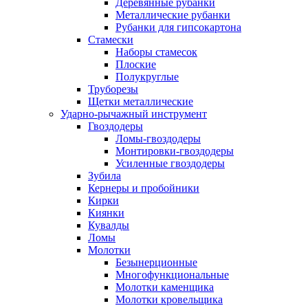
Деревянные рубанки
Металлические рубанки
Рубанки для гипсокартона
Стамески
Наборы стамесок
Плоские
Полукруглые
Труборезы
Щетки металлические
Ударно-рычажный инструмент
Гвоздодеры
Ломы-гвоздодеры
Монтировки-гвоздодеры
Усиленные гвоздодеры
Зубила
Кернеры и пробойники
Кирки
Киянки
Кувалды
Ломы
Молотки
Безынерционные
Многофункциональные
Молотки каменщика
Молотки кровельщика