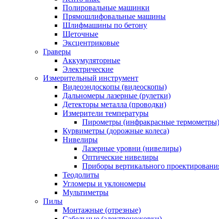
Полировальные машинки
Прямошлифовальные машины
Шлифмашины по бетону
Щеточные
Эксцентриковые
Граверы
Аккумуляторные
Электрические
Измерительный инструмент
Видеоэндоскопы (видеоскопы)
Дальномеры лазерные (рулетки)
Детекторы металла (проводки)
Измерители температуры
Пирометры (инфракрасные термометры
Курвиметры (дорожные колеса)
Нивелиры
Лазерные уровни (нивелиры)
Оптические нивелиры
Приборы вертикального проектировани
Теодолиты
Угломеры и уклономеры
Мультиметры
Пилы
Монтажные (отрезные)
Сабельные (электроножовки)