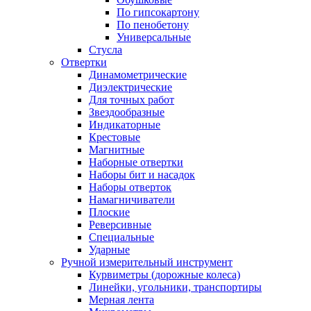
По гипсокартону
По пенобетону
Универсальные
Стусла
Отвертки
Динамометрические
Диэлектрические
Для точных работ
Звездообразные
Индикаторные
Крестовые
Магнитные
Наборные отвертки
Наборы бит и насадок
Наборы отверток
Намагничиватели
Плоские
Реверсивные
Специальные
Ударные
Ручной измерительный инструмент
Курвиметры (дорожные колеса)
Линейки, угольники, транспортиры
Мерная лента