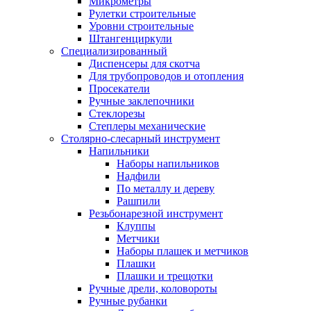
Микрометры
Рулетки строительные
Уровни строительные
Штангенциркули
Специализированный
Диспенсеры для скотча
Для трубопроводов и отопления
Просекатели
Ручные заклепочники
Стеклорезы
Степлеры механические
Столярно-слесарный инструмент
Напильники
Наборы напильников
Надфили
По металлу и дереву
Рашпили
Резьбонарезной инструмент
Клуппы
Метчики
Наборы плашек и метчиков
Плашки
Плашки и трещотки
Ручные дрели, коловороты
Ручные рубанки