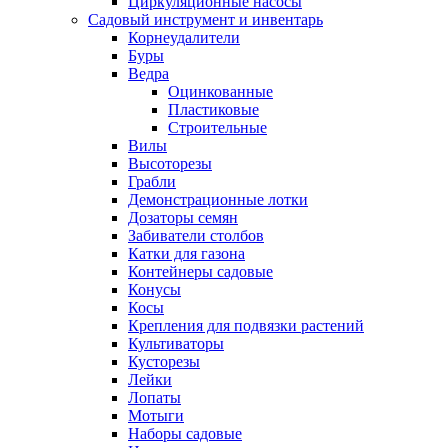
Циркуляционные насосы
Садовый инструмент и инвентарь
Корнеудалители
Буры
Ведра
Оцинкованные
Пластиковые
Строительные
Вилы
Высоторезы
Грабли
Демонстрационные лотки
Дозаторы семян
Забиватели столбов
Катки для газона
Контейнеры садовые
Конусы
Косы
Крепления для подвязки растений
Культиваторы
Кусторезы
Лейки
Лопаты
Мотыги
Наборы садовые