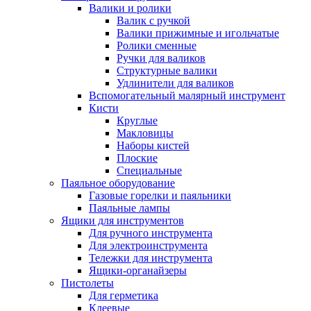
Валики и ролики
Валик с ручкой
Валики прижимные и игольчатые
Ролики сменные
Ручки для валиков
Структурные валики
Удлинители для валиков
Вспомогательный малярный инструмент
Кисти
Круглые
Макловицы
Наборы кистей
Плоские
Специальные
Паяльное оборудование
Газовые горелки и паяльники
Паяльные лампы
Ящики для инструментов
Для ручного инструмента
Для электроинструмента
Тележки для инструмента
Ящики-органайзеры
Пистолеты
Для герметика
Клеевые