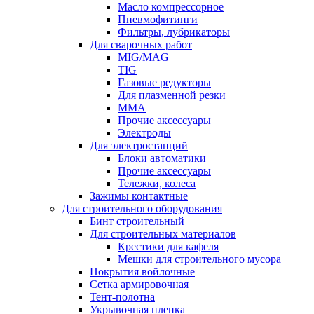
Масло компрессорное
Пневмофитинги
Фильтры, лубрикаторы
Для сварочных работ
MIG/MAG
TIG
Газовые редукторы
Для плазменной резки
ММА
Прочие аксессуары
Электроды
Для электростанций
Блоки автоматики
Прочие аксессуары
Тележки, колеса
Зажимы контактные
Для строительного оборудования
Бинт строительный
Для строительных материалов
Крестики для кафеля
Мешки для строительного мусора
Покрытия войлочные
Сетка армировочная
Тент-полотна
Укрывочная пленка