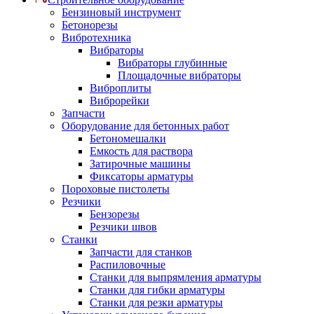
Бензиновый инструмент
Бетонорезы
Вибротехника
Вибраторы
Вибраторы глубинные
Площадочные вибраторы
Виброплиты
Виброрейки
Запчасти
Оборудование для бетонных работ
Бетономешалки
Емкость для раствора
Затирочные машины
Фиксаторы арматуры
Пороховые пистолеты
Резчики
Бензорезы
Резчики швов
Станки
Запчасти для станков
Распиловочные
Станки для выпрямления арматуры
Станки для гибки арматуры
Станки для резки арматуры