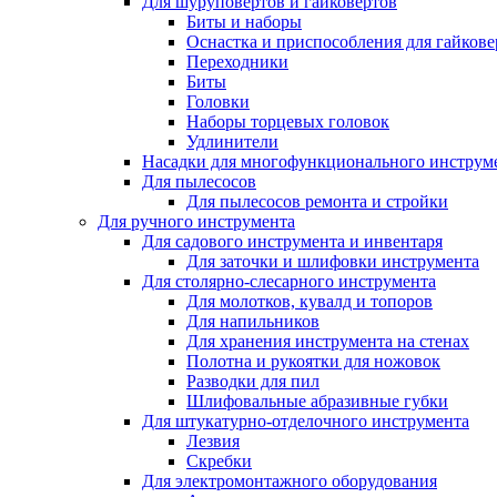
Для шуруповертов и гайковертов
Биты и наборы
Оснастка и приспособления для гайкове
Переходники
Биты
Головки
Наборы торцевых головок
Удлинители
Насадки для многофункционального инструм
Для пылесосов
Для пылесосов ремонта и стройки
Для ручного инструмента
Для садового инструмента и инвентаря
Для заточки и шлифовки инструмента
Для столярно-слесарного инструмента
Для молотков, кувалд и топоров
Для напильников
Для хранения инструмента на стенах
Полотна и рукоятки для ножовок
Разводки для пил
Шлифовальные абразивные губки
Для штукатурно-отделочного инструмента
Лезвия
Скребки
Для электромонтажного оборудования