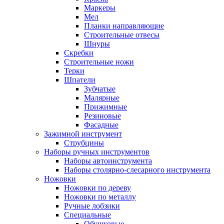
Маркеры
Мел
Планки направляющие
Строительные отвесы
Шнуры
Скребки
Строительные ножи
Терки
Шпатели
Зубчатые
Малярные
Прижимные
Резиновые
Фасадные
Зажимной инструмент
Струбцины
Наборы ручных инструментов
Наборы автоинструмента
Наборы столярно-слесарного инструмента
Ножовки
Ножовки по дереву
Ножовки по металлу
Ручные лобзики
Специальные
Обушковые