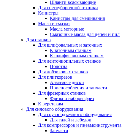
Шланги всасывающие
Для снегоуборочной техники
Канистры
Канистры для смешивания
Масла и смазки
Масла моторные
Смазочные масла для цепей и пил
Для станков
Для шлифовальных и заточных
К заточным станкам
К шлифовальным станкам
Для ленточнопильных станков
Полотна
Для лобзиковых станков
Для плиткорезов
Алмазные диски
Приспособления и запчасти
Для фрезерных станков
Фрезы и наборы фрез
К верстакам
Для силового оборудования
Для грузоподъемного оборудования
Для талей и лебедок
Для компрессоров и пневмоинструмента
Запчасти