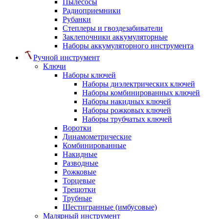
Пылесосы
Радиоприемники
Рубанки
Степлеры и гвоздезабиватели
Заклепочники аккумуляторные
Наборы аккумуляторного инструмента
Ручной инструмент
Ключи
Наборы ключей
Наборы диэлектрических ключей
Наборы комбинированных ключей
Наборы накидных ключей
Наборы рожковых ключей
Наборы трубчатых ключей
Воротки
Динамометрические
Комбинированные
Накидные
Разводные
Рожковые
Торцевые
Трещотки
Трубные
Шестигранные (имбусовые)
Малярный инструмент