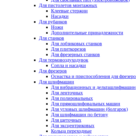
Для пистолетов монтажных
Клеевые стержни
Насадки
Для рубанков
Ножи
Дополнительные принадлежности
Для станков
Для лобзиковых станков
Для плиткорезов
Для фрезерных станков
Для термовоздуходувок
Сопла и насадки
Для фрезеров
Оснастка и приспособления для фрезеро
Для шлифмашин
Для вибрационных и дельташлифмашин
Для ленточных
Для полировальных
Для прямошлифовальных машин
Для угловых шлифмашин (болгарок)
Для шлифмашин по бетону
Для щеточных
Для эксцентриковых
Кольца переходные