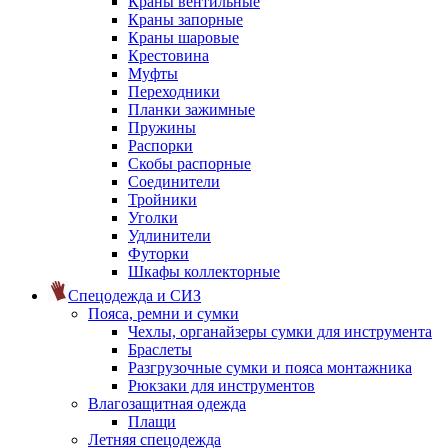
Краны вентильные
Краны запорные
Краны шаровые
Крестовина
Муфты
Переходники
Планки зажимные
Пружины
Распорки
Скобы распорные
Соединители
Тройники
Уголки
Удлинители
Футорки
Шкафы коллекторные
Спецодежда и СИЗ
Пояса, ремни и сумки
Чехлы, органайзеры сумки для инструмента
Браслеты
Разгрузочные сумки и пояса монтажника
Рюкзаки для инструментов
Влагозащитная одежда
Плащи
Летняя спецодежда