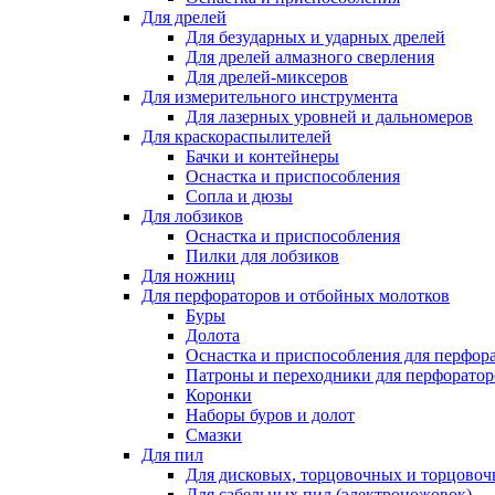
Для дрелей
Для безударных и ударных дрелей
Для дрелей алмазного сверления
Для дрелей-миксеров
Для измерительного инструмента
Для лазерных уровней и дальномеров
Для краскораспылителей
Бачки и контейнеры
Оснастка и приспособления
Сопла и дюзы
Для лобзиков
Оснастка и приспособления
Пилки для лобзиков
Для ножниц
Для перфораторов и отбойных молотков
Буры
Долота
Оснастка и приспособления для перфор
Патроны и переходники для перфоратор
Коронки
Наборы буров и долот
Смазки
Для пил
Для дисковых, торцовочных и торцово
Для сабельных пил (электроножовок)