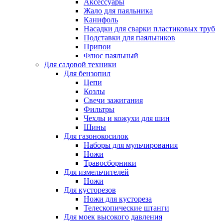
Аксессуары
Жало для паяльника
Канифоль
Насадки для сварки пластиковых труб
Подставки для паяльников
Припои
Флюс паяльный
Для садовой техники
Для бензопил
Цепи
Козлы
Свечи зажигания
Фильтры
Чехлы и кожухи для шин
Шины
Для газонокосилок
Наборы для мульчирования
Ножи
Травосборники
Для измельчителей
Ножи
Для кусторезов
Ножи для кустореза
Телескопические штанги
Для моек высокого давления