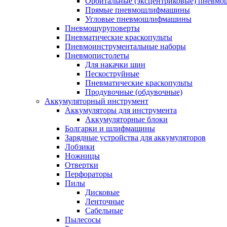
Орбитальные (эксцентриковые) пнев
Прямые пневмошлифмашины
Угловые пневмошлифмашины
Пневмошуруповерты
Пневматические краскопульты
Пневмоинструментальные наборы
Пневмопистолеты
Для накачки шин
Пескоструйные
Пневматические краскопульты
Продувочные (обдувочные)
Аккумуляторный инструмент
Аккумуляторы для инструмента
Аккумуляторные блоки
Болгарки и шлифмашины
Зарядные устройства для аккумуляторов
Лобзики
Ножницы
Отвертки
Перфораторы
Пилы
Дисковые
Ленточные
Сабельные
Пылесосы