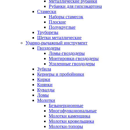
Металлические рубанки
Рубанки для гипсокартона
Стамески
Наборы стамесок
Плоские
Полукруглые
Труборезы
Щетки металлические
Ударно-рычажный инструмент
Гвоздодеры
Ломы-гвоздодеры
Монтировки-гвоздодеры
Усиленные гвоздодеры
Зубила
Кернеры и пробойники
Кирки
Киянки
Кувалды
Ломы
Молотки
Безынерционные
Многофункциональные
Молотки каменщика
Молотки кровельщика
Молотки-топоры