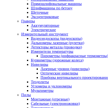
Прямошлифовальные машины
Шлифмашины по бетону
Щеточные
Эксцентриковые
Граверы
Аккумуляторные
Электрические
Измерительный инструмент
Видеоэндоскопы (видеоскопы)
Дальномеры лазерные (рулетки)
Детекторы металла (проводки)
Измерители температуры
Пирометры (инфракрасные термометры
Курвиметры (дорожные колеса)
Нивелиры
Лазерные уровни (нивелиры)
Оптические нивелиры
Приборы вертикального проектировани
Теодолиты
Угломеры и уклономеры
Мультиметры
Пилы
Монтажные (отрезные)
Сабельные (электроножовки)
Торцовочные