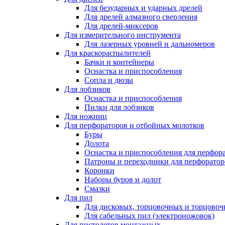
Для безударных и ударных дрелей
Для дрелей алмазного сверления
Для дрелей-миксеров
Для измерительного инструмента
Для лазерных уровней и дальномеров
Для краскораспылителей
Бачки и контейнеры
Оснастка и приспособления
Сопла и дюзы
Для лобзиков
Оснастка и приспособления
Пилки для лобзиков
Для ножниц
Для перфораторов и отбойных молотков
Буры
Долота
Оснастка и приспособления для перфор
Патроны и переходники для перфоратор
Коронки
Наборы буров и долот
Смазки
Для пил
Для дисковых, торцовочных и торцово
Для сабельных пил (электроножовок)
Для пистолетов монтажных