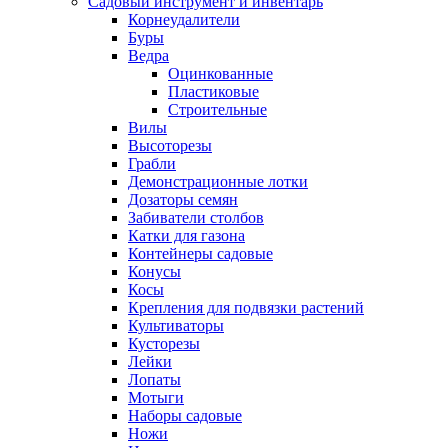
Садовый инструмент и инвентарь
Корнеудалители
Буры
Ведра
Оцинкованные
Пластиковые
Строительные
Вилы
Высоторезы
Грабли
Демонстрационные лотки
Дозаторы семян
Забиватели столбов
Катки для газона
Контейнеры садовые
Конусы
Косы
Крепления для подвязки растений
Культиваторы
Кусторезы
Лейки
Лопаты
Мотыги
Наборы садовые
Ножи