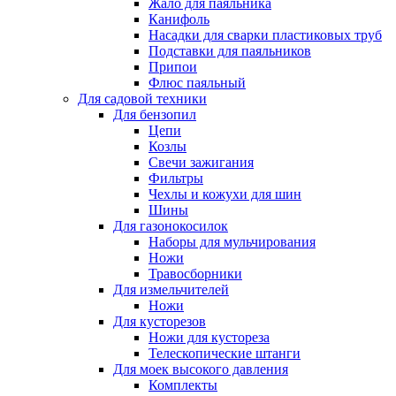
Жало для паяльника
Канифоль
Насадки для сварки пластиковых труб
Подставки для паяльников
Припои
Флюс паяльный
Для садовой техники
Для бензопил
Цепи
Козлы
Свечи зажигания
Фильтры
Чехлы и кожухи для шин
Шины
Для газонокосилок
Наборы для мульчирования
Ножи
Травосборники
Для измельчителей
Ножи
Для кусторезов
Ножи для кустореза
Телескопические штанги
Для моек высокого давления
Комплекты