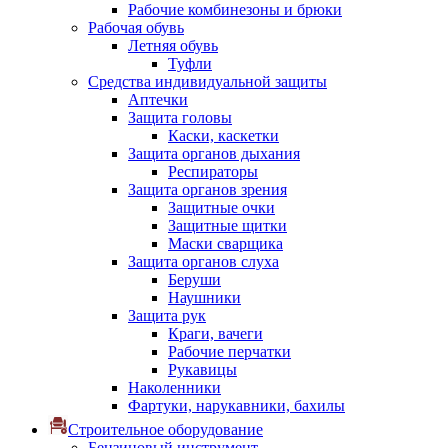
Рабочие комбинезоны и брюки
Рабочая обувь
Летняя обувь
Туфли
Средства индивидуальной защиты
Аптечки
Защита головы
Каски, каскетки
Защита органов дыхания
Респираторы
Защита органов зрения
Защитные очки
Защитные щитки
Маски сварщика
Защита органов слуха
Беруши
Наушники
Защита рук
Краги, вачеги
Рабочие перчатки
Рукавицы
Наколенники
Фартуки, нарукавники, бахилы
Строительное оборудование
Бензиновый инструмент