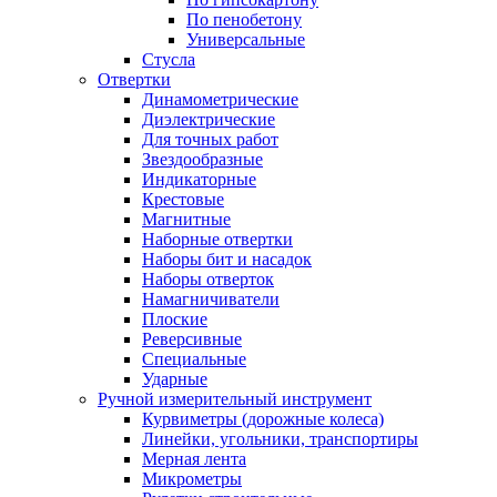
По пенобетону
Универсальные
Стусла
Отвертки
Динамометрические
Диэлектрические
Для точных работ
Звездообразные
Индикаторные
Крестовые
Магнитные
Наборные отвертки
Наборы бит и насадок
Наборы отверток
Намагничиватели
Плоские
Реверсивные
Специальные
Ударные
Ручной измерительный инструмент
Курвиметры (дорожные колеса)
Линейки, угольники, транспортиры
Мерная лента
Микрометры