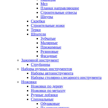
Мел
Планки направляющие
Строительные отвесы
Шнуры
Скребки
Строительные ножи
Терки
Шпатели
Зубчатые
Малярные
Прижимные
Резиновые
Фасадные
Зажимной инструмент
Струбцины
Наборы ручных инструментов
Наборы автоинструмента
Наборы столярно-слесарного инструмента
Ножовки
Ножовки по дереву
Ножовки по металлу
Ручные лобзики
Специальные
Обушковые
По гипсокартону