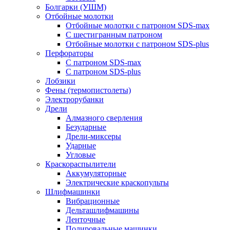
Болгарки (УШМ)
Отбойные молотки
Отбойные молотки с патроном SDS-max
С шестигранным патроном
Отбойные молотки с патроном SDS-plus
Перфораторы
С патроном SDS-max
С патроном SDS-plus
Лобзики
Фены (термопистолеты)
Электрорубанки
Дрели
Алмазного сверления
Безударные
Дрели-миксеры
Ударные
Угловые
Краскораспылители
Аккумуляторные
Электрические краскопульты
Шлифмашинки
Вибрационные
Дельташлифмашины
Ленточные
Полировальные машинки