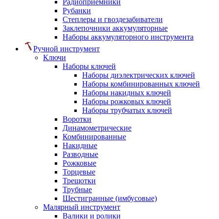
Радиоприемники
Рубанки
Степлеры и гвоздезабиватели
Заклепочники аккумуляторные
Наборы аккумуляторного инструмента
Ручной инструмент
Ключи
Наборы ключей
Наборы диэлектрических ключей
Наборы комбинированных ключей
Наборы накидных ключей
Наборы рожковых ключей
Наборы трубчатых ключей
Воротки
Динамометрические
Комбинированные
Накидные
Разводные
Рожковые
Торцевые
Трещотки
Трубные
Шестигранные (имбусовые)
Малярный инструмент
Валики и ролики