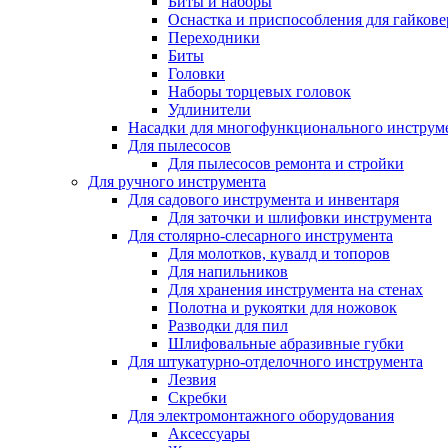
Биты и наборы
Оснастка и приспособления для гайкове
Переходники
Биты
Головки
Наборы торцевых головок
Удлинители
Насадки для многофункционального инструм
Для пылесосов
Для пылесосов ремонта и стройки
Для ручного инструмента
Для садового инструмента и инвентаря
Для заточки и шлифовки инструмента
Для столярно-слесарного инструмента
Для молотков, кувалд и топоров
Для напильников
Для хранения инструмента на стенах
Полотна и рукоятки для ножовок
Разводки для пил
Шлифовальные абразивные губки
Для штукатурно-отделочного инструмента
Лезвия
Скребки
Для электромонтажного оборудования
Аксессуары