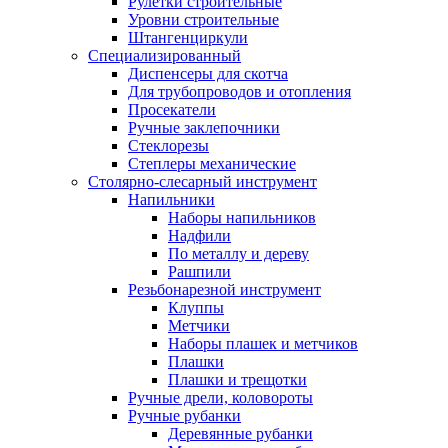
Рулетки строительные
Уровни строительные
Штангенциркули
Специализированный
Диспенсеры для скотча
Для трубопроводов и отопления
Просекатели
Ручные заклепочники
Стеклорезы
Степлеры механические
Столярно-слесарный инструмент
Напильники
Наборы напильников
Надфили
По металлу и дереву
Рашпили
Резьбонарезной инструмент
Клуппы
Метчики
Наборы плашек и метчиков
Плашки
Плашки и трещотки
Ручные дрели, коловороты
Ручные рубанки
Деревянные рубанки