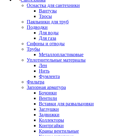
Оснастка для сантехники
Вантузы
Тросы
Паяльники для труб
Подводки
Для воды
Для газа
Сифоны и отводы
Трубы
Металлопластиковые
Уплотнительные материалы
Лен
Нить
Фумлента
Фильтра
Запорная арматура
Бочонки
Вентили
Вставки для развальцовки
Заглушки
Задвижки
Коллекторы
Контргайки
Краны вентильные