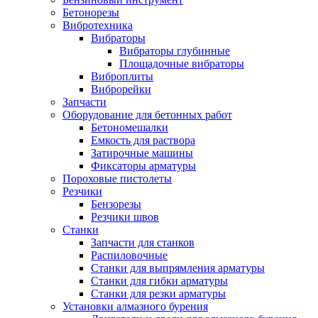
Бетонорезы
Вибротехника
Вибраторы
Вибраторы глубинные
Площадочные вибраторы
Виброплиты
Виброрейки
Запчасти
Оборудование для бетонных работ
Бетономешалки
Емкость для раствора
Затирочные машины
Фиксаторы арматуры
Пороховые пистолеты
Резчики
Бензорезы
Резчики швов
Станки
Запчасти для станков
Распиловочные
Станки для выпрямления арматуры
Станки для гибки арматуры
Станки для резки арматуры
Установки алмазного бурения