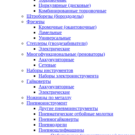
Циркулярные (дисковые)
Комбинированные торцовочные
Штроборезы (бороздоделы)
Фрезеры
Кромочные (окантовочные)
Ламельные
Универсальные
Степлеры (гвоздезабиватели)
Электрические
Многофункциональные (реноваторы)
Аккумуляторные
Сетевые
Наборы инструментов
Наборы электроинструмента
Гайковерты
Аккумуляторные
Электрические
Ножницы по металлу
Пневмоинструмент
Другие пневмоинструменты
Пневматические отбойные молотки
Пневмогайковерты
Пневмодрели
Пневмошлифмашины