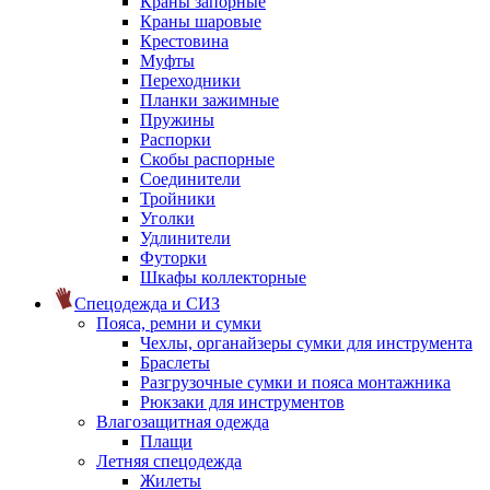
Краны запорные
Краны шаровые
Крестовина
Муфты
Переходники
Планки зажимные
Пружины
Распорки
Скобы распорные
Соединители
Тройники
Уголки
Удлинители
Футорки
Шкафы коллекторные
Спецодежда и СИЗ
Пояса, ремни и сумки
Чехлы, органайзеры сумки для инструмента
Браслеты
Разгрузочные сумки и пояса монтажника
Рюкзаки для инструментов
Влагозащитная одежда
Плащи
Летняя спецодежда
Жилеты