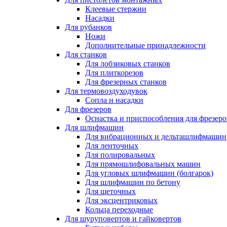
Клеевые стержни
Насадки
Для рубанков
Ножи
Дополнительные принадлежности
Для станков
Для лобзиковых станков
Для плиткорезов
Для фрезерных станков
Для термовоздуходувок
Сопла и насадки
Для фрезеров
Оснастка и приспособления для фрезеро
Для шлифмашин
Для вибрационных и дельташлифмашин
Для ленточных
Для полировальных
Для прямошлифовальных машин
Для угловых шлифмашин (болгарок)
Для шлифмашин по бетону
Для щеточных
Для эксцентриковых
Кольца переходные
Для шуруповертов и гайковертов