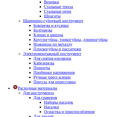
Веревки
Стальные тросы
Стальные цепи
Шпагаты
Шарнирно-губцевый инструмент
Бокорезы и кусачки
Болторезы
Клещи и щипцы
Круглогубцы, тонкогубцы, длинногубцы
Ножницы по металлу
Плоскогубцы и пассатижи
Электромонтажный инструмент
Для снятия изоляции
Кабелерезы
Пинцеты
Пробники напряжения
Ручные пресс-клещи
Прессы для опрессовки
Расходные материалы
Для инструмента
Для граверов
Наборы насадок
Насадки
Оснастка и приспособления
Для дрелей