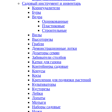
Садовый инструмент и инвентарь
Корнеудалители
Буры
Ведра
Оцинкованные
Пластиковые
Строительные
Вилы
Высоторезы
Грабли
Демонстрационные лотки
Дозаторы семян
Забиватели столбов
Катки для газона
Контейнеры садовые
Конусы
Косы
Крепления для подвязки растений
Культиваторы
Кусторезы
Лейки
Лопаты
Мотыги
Наборы садовые
Ножи