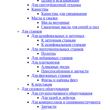
Шланги всасывающие
Для снегоуборочной техники
Канистры
Канистры для смешивания
Масла и смазки
Масла моторные
Смазочные масла для цепей и пил
Для станков
Для шлифовальных и заточных
К заточным станкам
К шлифовальным станкам
Для ленточнопильных станков
Полотна
Для лобзиковых станков
Для плиткорезов
Алмазные диски
Приспособления и запчасти
Для фрезерных станков
Фрезы и наборы фрез
К верстакам
Для силового оборудования
Для грузоподъемного оборудования
Для талей и лебедок
Для компрессоров и пневмоинструмента
Запчасти