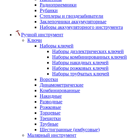
Радиоприемники
Рубанки
Степлеры и гвоздезабиватели
Заклепочники аккумуляторные
Наборы аккумуляторного инструмента
Ручной инструмент
Ключи
Наборы ключей
Наборы диэлектрических ключей
Наборы комбинированных ключей
Наборы накидных ключей
Наборы рожковых ключей
Наборы трубчатых ключей
Воротки
Динамометрические
Комбинированные
Накидные
Разводные
Рожковые
Торцевые
Трещотки
Трубные
Шестигранные (имбусовые)
Малярный инструмент