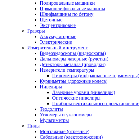
Полировальные машинки
Прямошлифовальные машины
Шлифмашины по бетону
Щеточные
Эксцентриковые
Граверы
Аккумуляторные
Электрические
Измерительный инструмент
Видеоэндоскопы (видеоскопы)
Дальномеры лазерные (рулетки)
Детекторы металла (проводки)
Измерители температуры
Пирометры (инфракрасные термометры
Курвиметры (дорожные колеса)
Нивелиры
Лазерные уровни (нивелиры)
Оптические нивелиры
Приборы вертикального проектировани
Теодолиты
Угломеры и уклономеры
Мультиметры
Пилы
Монтажные (отрезные)
Сабельные (электроножовки)