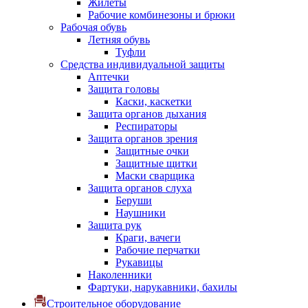
Жилеты
Рабочие комбинезоны и брюки
Рабочая обувь
Летняя обувь
Туфли
Средства индивидуальной защиты
Аптечки
Защита головы
Каски, каскетки
Защита органов дыхания
Респираторы
Защита органов зрения
Защитные очки
Защитные щитки
Маски сварщика
Защита органов слуха
Беруши
Наушники
Защита рук
Краги, вачеги
Рабочие перчатки
Рукавицы
Наколенники
Фартуки, нарукавники, бахилы
Строительное оборудование