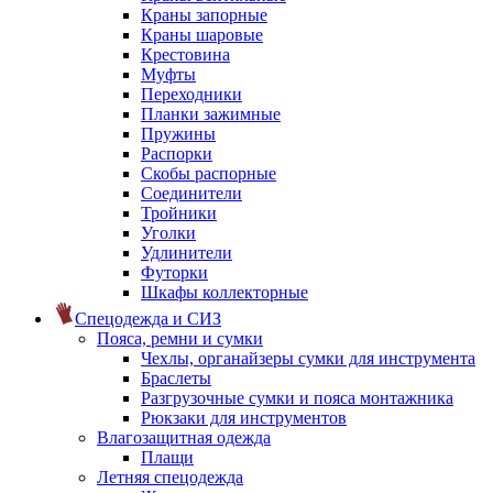
Краны запорные
Краны шаровые
Крестовина
Муфты
Переходники
Планки зажимные
Пружины
Распорки
Скобы распорные
Соединители
Тройники
Уголки
Удлинители
Футорки
Шкафы коллекторные
Спецодежда и СИЗ
Пояса, ремни и сумки
Чехлы, органайзеры сумки для инструмента
Браслеты
Разгрузочные сумки и пояса монтажника
Рюкзаки для инструментов
Влагозащитная одежда
Плащи
Летняя спецодежда