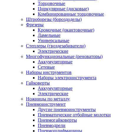
Торцовочные
Циркулярные (дисковые)
Комбинированные торцовочные
Штроборезы (бороздоделы)
Фрезеры
Кромочные (окантовочные)
Ламельные
Универсальные
Степлеры (гвоздезабиватели)
Электрические
Многофункциональные (реноваторы)
Аккумуляторные
Сетевые
Наборы инструментов
Наборы электроинструмента
Гайковерты
Аккумуляторные
Электрические
Ножницы по металлу
Пневмоинструмент
Другие пневмоинструменты
Пневматические отбойные молотки
Пневмогайковерты
Пневмодрели
Пневмошлифмашины