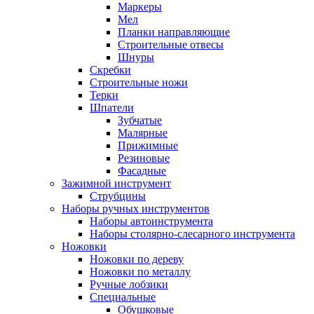
Маркеры
Мел
Планки направляющие
Строительные отвесы
Шнуры
Скребки
Строительные ножи
Терки
Шпатели
Зубчатые
Малярные
Прижимные
Резиновые
Фасадные
Зажимной инструмент
Струбцины
Наборы ручных инструментов
Наборы автоинструмента
Наборы столярно-слесарного инструмента
Ножовки
Ножовки по дереву
Ножовки по металлу
Ручные лобзики
Специальные
Обушковые