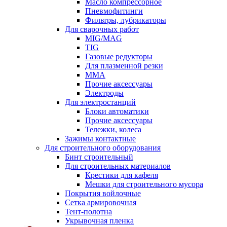
Масло компрессорное
Пневмофитинги
Фильтры, лубрикаторы
Для сварочных работ
MIG/MAG
TIG
Газовые редукторы
Для плазменной резки
ММА
Прочие аксессуары
Электроды
Для электростанций
Блоки автоматики
Прочие аксессуары
Тележки, колеса
Зажимы контактные
Для строительного оборудования
Бинт строительный
Для строительных материалов
Крестики для кафеля
Мешки для строительного мусора
Покрытия войлочные
Сетка армировочная
Тент-полотна
Укрывочная пленка