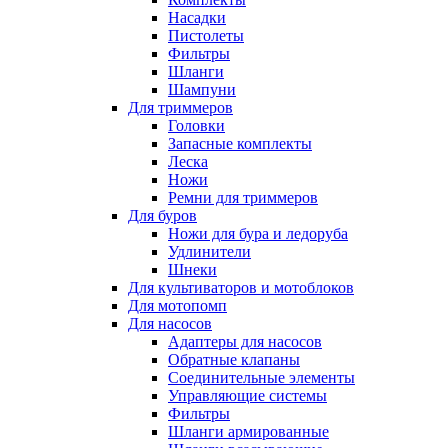
Насадки
Пистолеты
Фильтры
Шланги
Шампуни
Для триммеров
Головки
Запасные комплекты
Леска
Ножи
Ремни для триммеров
Для буров
Ножи для бура и ледоруба
Удлинители
Шнеки
Для культиваторов и мотоблоков
Для мотопомп
Для насосов
Адаптеры для насосов
Обратные клапаны
Соединительные элементы
Управляющие системы
Фильтры
Шланги армированные