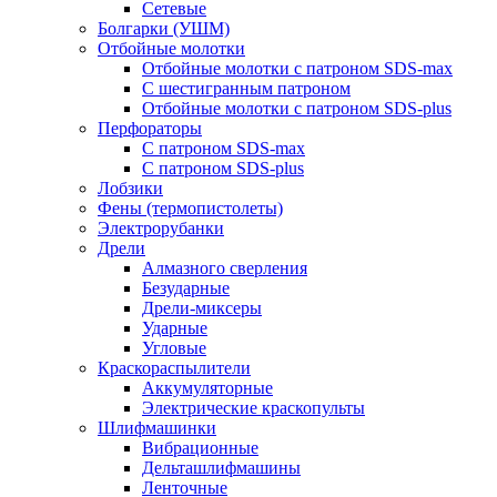
Сетевые
Болгарки (УШМ)
Отбойные молотки
Отбойные молотки с патроном SDS-max
С шестигранным патроном
Отбойные молотки с патроном SDS-plus
Перфораторы
С патроном SDS-max
С патроном SDS-plus
Лобзики
Фены (термопистолеты)
Электрорубанки
Дрели
Алмазного сверления
Безударные
Дрели-миксеры
Ударные
Угловые
Краскораспылители
Аккумуляторные
Электрические краскопульты
Шлифмашинки
Вибрационные
Дельташлифмашины
Ленточные