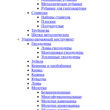
Металлические рубанки
Рубанки для гипсокартона
Стамески
Наборы стамесок
Плоские
Полукруглые
Труборезы
Щетки металлические
Ударно-рычажный инструмент
Гвоздодеры
Ломы-гвоздодеры
Монтировки-гвоздодеры
Усиленные гвоздодеры
Зубила
Кернеры и пробойники
Кирки
Киянки
Кувалды
Ломы
Молотки
Безынерционные
Многофункциональные
Молотки каменщика
Молотки кровельщика
Молотки-топоры