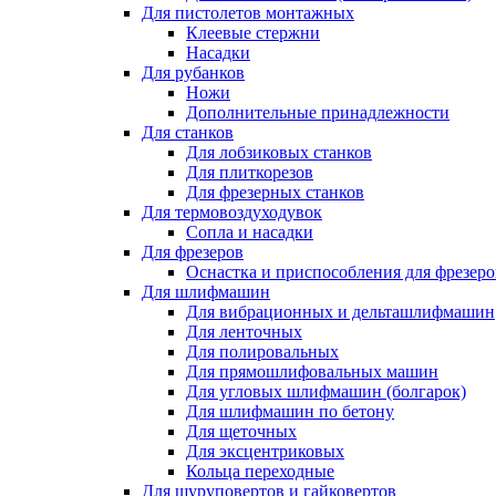
Для пистолетов монтажных
Клеевые стержни
Насадки
Для рубанков
Ножи
Дополнительные принадлежности
Для станков
Для лобзиковых станков
Для плиткорезов
Для фрезерных станков
Для термовоздуходувок
Сопла и насадки
Для фрезеров
Оснастка и приспособления для фрезеро
Для шлифмашин
Для вибрационных и дельташлифмашин
Для ленточных
Для полировальных
Для прямошлифовальных машин
Для угловых шлифмашин (болгарок)
Для шлифмашин по бетону
Для щеточных
Для эксцентриковых
Кольца переходные
Для шуруповертов и гайковертов