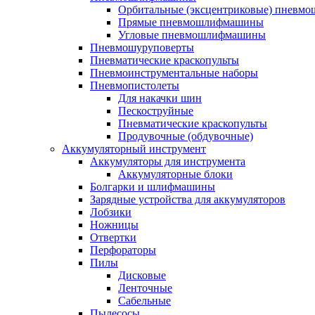
Орбитальные (эксцентриковые) пнев
Прямые пневмошлифмашины
Угловые пневмошлифмашины
Пневмошуруповерты
Пневматические краскопульты
Пневмоинструментальные наборы
Пневмопистолеты
Для накачки шин
Пескоструйные
Пневматические краскопульты
Продувочные (обдувочные)
Аккумуляторный инструмент
Аккумуляторы для инструмента
Аккумуляторные блоки
Болгарки и шлифмашины
Зарядные устройства для аккумуляторов
Лобзики
Ножницы
Отвертки
Перфораторы
Пилы
Дисковые
Ленточные
Сабельные
Пылесосы