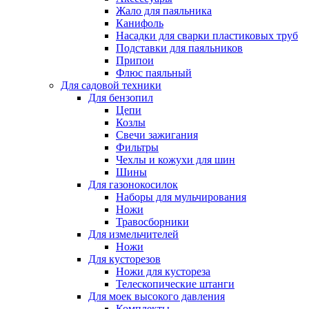
Жало для паяльника
Канифоль
Насадки для сварки пластиковых труб
Подставки для паяльников
Припои
Флюс паяльный
Для садовой техники
Для бензопил
Цепи
Козлы
Свечи зажигания
Фильтры
Чехлы и кожухи для шин
Шины
Для газонокосилок
Наборы для мульчирования
Ножи
Травосборники
Для измельчителей
Ножи
Для кусторезов
Ножи для кустореза
Телескопические штанги
Для моек высокого давления
Комплекты