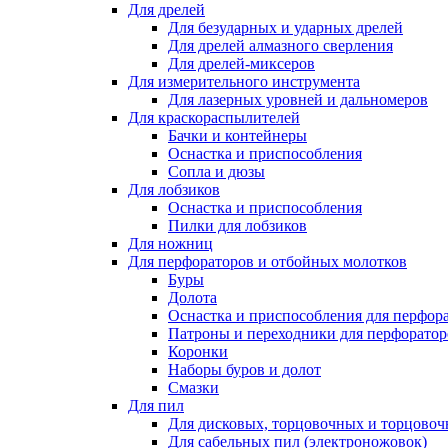
Для дрелей
Для безударных и ударных дрелей
Для дрелей алмазного сверления
Для дрелей-миксеров
Для измерительного инструмента
Для лазерных уровней и дальномеров
Для краскораспылителей
Бачки и контейнеры
Оснастка и приспособления
Сопла и дюзы
Для лобзиков
Оснастка и приспособления
Пилки для лобзиков
Для ножниц
Для перфораторов и отбойных молотков
Буры
Долота
Оснастка и приспособления для перфор
Патроны и переходники для перфоратор
Коронки
Наборы буров и долот
Смазки
Для пил
Для дисковых, торцовочных и торцово
Для сабельных пил (электроножовок)