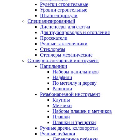
Рулетки строительные
Уровни строительные
Штангенциркули
Специализированный
Диспенсеры для скотча
Для трубопроводов и отопления
Просекатели
Ручные заклепочники
Стеклорезы
Степлеры механические
Столярно-слесарный инструмент
Напильники
Наборы напильников
Надфили
По металлу и дереву
Рашпили
Резьбонарезной инструмент
Клуппы
Метчики
Наборы плашек и метчиков
Плашки
Плашки и трещотки
Ручные дрели, коловороты
Ручные рубанки
Деревянные рубанки