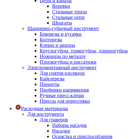
Цепи и канаты
Веревки
Стальные тросы
Стальные цепи
Шпагаты
Шарнирно-губцевый инструмент
Бокорезы и кусачки
Болторезы
Клещи и щипцы
Круглогубцы, тонкогубцы, длинногубцы
Ножницы по металлу
Плоскогубцы и пассатижи
Электромонтажный инструмент
Для снятия изоляции
Кабелерезы
Пинцеты
Пробники напряжения
Ручные пресс-клещи
Прессы для опрессовки
Расходные материалы
Для инструмента
Для граверов
Наборы насадок
Насадки
Оснастка и приспособления