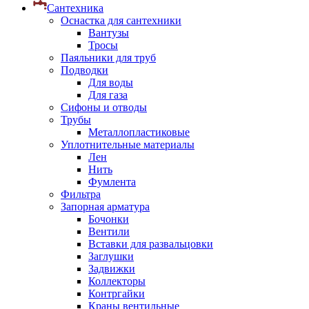
Сантехника
Оснастка для сантехники
Вантузы
Тросы
Паяльники для труб
Подводки
Для воды
Для газа
Сифоны и отводы
Трубы
Металлопластиковые
Уплотнительные материалы
Лен
Нить
Фумлента
Фильтра
Запорная арматура
Бочонки
Вентили
Вставки для развальцовки
Заглушки
Задвижки
Коллекторы
Контргайки
Краны вентильные