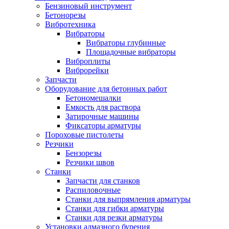
Бензиновый инструмент
Бетонорезы
Вибротехника
Вибраторы
Вибраторы глубинные
Площадочные вибраторы
Виброплиты
Виброрейки
Запчасти
Оборудование для бетонных работ
Бетономешалки
Емкость для раствора
Затирочные машины
Фиксаторы арматуры
Пороховые пистолеты
Резчики
Бензорезы
Резчики швов
Станки
Запчасти для станков
Распиловочные
Станки для выпрямления арматуры
Станки для гибки арматуры
Станки для резки арматуры
Установки алмазного бурения