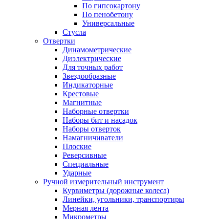
По гипсокартону
По пенобетону
Универсальные
Стусла
Отвертки
Динамометрические
Диэлектрические
Для точных работ
Звездообразные
Индикаторные
Крестовые
Магнитные
Наборные отвертки
Наборы бит и насадок
Наборы отверток
Намагничиватели
Плоские
Реверсивные
Специальные
Ударные
Ручной измерительный инструмент
Курвиметры (дорожные колеса)
Линейки, угольники, транспортиры
Мерная лента
Микрометры