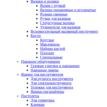
Валики и ролики
Валик с ручкой
Валики прижимные и игольчатые
Ролики сменные
Ручки для валиков
Структурные валики
Удлинители для валиков
Вспомогательный малярный инструмент
Кисти
Круглые
Макловицы
Наборы кистей
Плоские
Специальные
Паяльное оборудование
Газовые горелки и паяльники
Паяльные лампы
Ящики для инструментов
Для ручного инструмента
Для электроинструмента
Тележки для инструмента
Ящики-органайзеры
Пистолеты
Для герметика
Клеевые