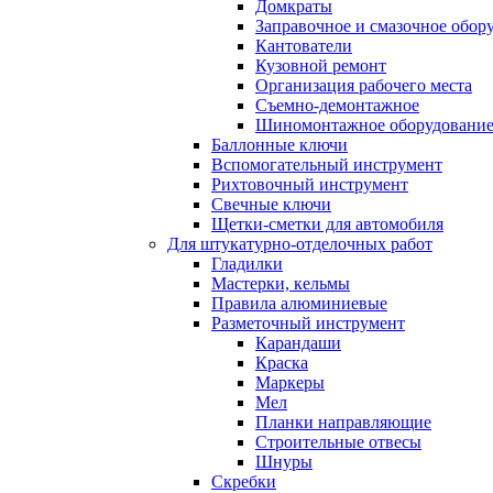
Домкраты
Заправочное и смазочное обор
Кантователи
Кузовной ремонт
Организация рабочего места
Съемно-демонтажное
Шиномонтажное оборудовани
Баллонные ключи
Вспомогательный инструмент
Рихтовочный инструмент
Свечные ключи
Щетки-сметки для автомобиля
Для штукатурно-отделочных работ
Гладилки
Мастерки, кельмы
Правила алюминиевые
Разметочный инструмент
Карандаши
Краска
Маркеры
Мел
Планки направляющие
Строительные отвесы
Шнуры
Скребки