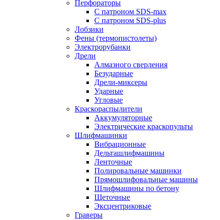
Перфораторы
С патроном SDS-max
С патроном SDS-plus
Лобзики
Фены (термопистолеты)
Электрорубанки
Дрели
Алмазного сверления
Безударные
Дрели-миксеры
Ударные
Угловые
Краскораспылители
Аккумуляторные
Электрические краскопульты
Шлифмашинки
Вибрационные
Дельташлифмашины
Ленточные
Полировальные машинки
Прямошлифовальные машины
Шлифмашины по бетону
Щеточные
Эксцентриковые
Граверы