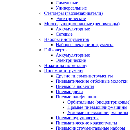
Ламельные
Универсальные
Степлеры (гвоздезабиватели)
Электрические
Многофункциональные (реноваторы)
Аккумуляторные
Сетевые
Наборы инструментов
Наборы электроинструмента
Гайковерты
Аккумуляторные
Электрические
Ножницы по металлу
Пневмоинструмент
Другие пневмоинструменты
Пневматические отбойные молотки
Пневмогайковерты
Пневмодрели
Пневмошлифмашины
Орбитальные (эксцентриковы
Прямые пневмошлифмашины
Угловые пневмошлифмашины
Пневмошуруповерты
Пневматические краскопульты
Пневмоинструментальные наборы