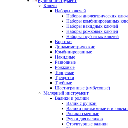
Ручной инструмент
Ключи
Наборы ключей
Наборы диэлектрических ключ
Наборы комбинированных кл
Наборы накидных ключей
Наборы рожковых ключей
Наборы трубчатых ключей
Воротки
Динамометрические
Комбинированные
Накидные
Разводные
Рожковые
Торцевые
Трещотки
Трубные
Шестигранные (имбусовые)
Малярный инструмент
Валики и ролики
Валик с ручкой
Валики прижимные и игольча
Ролики сменные
Ручки для валиков
Структурные валики