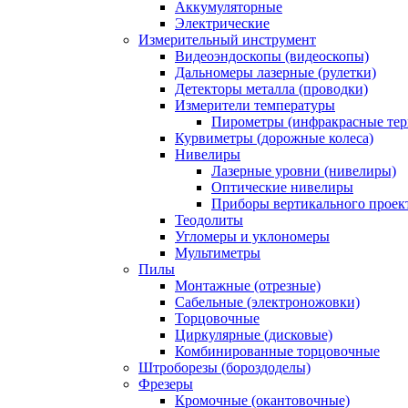
Аккумуляторные
Электрические
Измерительный инструмент
Видеоэндоскопы (видеоскопы)
Дальномеры лазерные (рулетки)
Детекторы металла (проводки)
Измерители температуры
Пирометры (инфракрасные те
Курвиметры (дорожные колеса)
Нивелиры
Лазерные уровни (нивелиры)
Оптические нивелиры
Приборы вертикального проек
Теодолиты
Угломеры и уклономеры
Мультиметры
Пилы
Монтажные (отрезные)
Сабельные (электроножовки)
Торцовочные
Циркулярные (дисковые)
Комбинированные торцовочные
Штроборезы (бороздоделы)
Фрезеры
Кромочные (окантовочные)