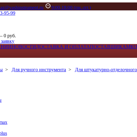
kaz@vashinstrument.ru
9:00-18:00 (пн.-пт.)
33-95-99
– 0 руб.
 заявку
АНИИ
НОВОСТИ
ДОСТАВКА И ОПЛАТА
ПОСТАВЩИКАМ
К
лы
>
Для ручного инструмента
>
Для штукатурно-отделочного
ы
max
lus