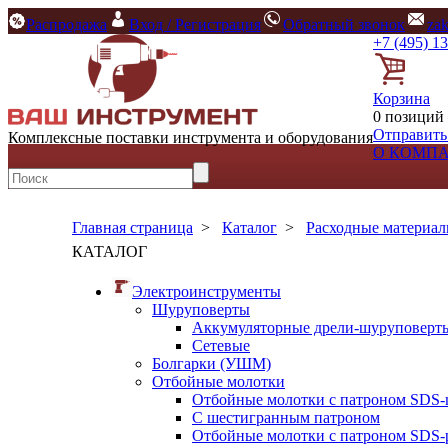
Распродажа
Вход / Регистрация
Обратный звонок
za
+7 (495) 1
Корзина
0 позиций 
Отправить
Комплексные поставки инструмента и оборудования
О КОМП
Главная страница
>
Каталог
>
Расходные материа
КАТАЛОГ
Электроинструменты
Шуруповерты
Аккумуляторные дрели-шуруповерт
Сетевые
Болгарки (УШМ)
Отбойные молотки
Отбойные молотки с патроном SDS-
С шестигранным патроном
Отбойные молотки с патроном SDS-p