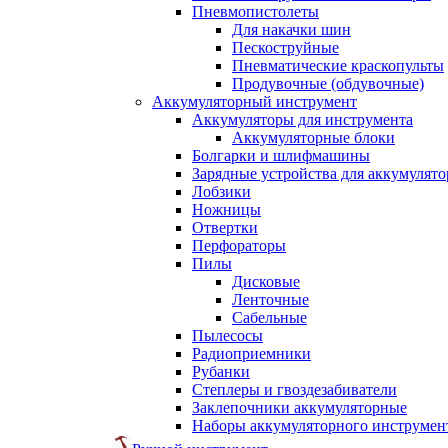
Пневмопистолеты
Для накачки шин
Пескоструйные
Пневматические краскопульты
Продувочные (обдувочные)
Аккумуляторный инструмент
Аккумуляторы для инструмента
Аккумуляторные блоки
Болгарки и шлифмашины
Зарядные устройства для аккумулято
Лобзики
Ножницы
Отвертки
Перфораторы
Пилы
Дисковые
Ленточные
Сабельные
Пылесосы
Радиоприемники
Рубанки
Степлеры и гвоздезабиватели
Заклепочники аккумуляторные
Наборы аккумуляторного инструмен