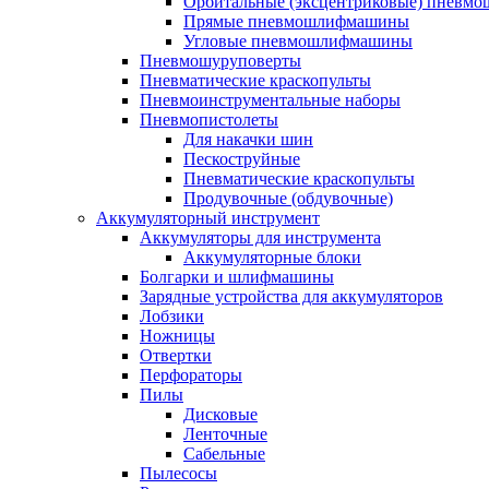
Орбитальные (эксцентриковые) пнев
Прямые пневмошлифмашины
Угловые пневмошлифмашины
Пневмошуруповерты
Пневматические краскопульты
Пневмоинструментальные наборы
Пневмопистолеты
Для накачки шин
Пескоструйные
Пневматические краскопульты
Продувочные (обдувочные)
Аккумуляторный инструмент
Аккумуляторы для инструмента
Аккумуляторные блоки
Болгарки и шлифмашины
Зарядные устройства для аккумуляторов
Лобзики
Ножницы
Отвертки
Перфораторы
Пилы
Дисковые
Ленточные
Сабельные
Пылесосы