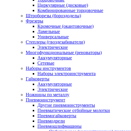
Циркулярные (дисковые)
Комбинированные торцовочные
Штроборезы (бороздоделы)
Фрезеры
Кромочные (окантовочные)
Ламельные
Универсальные
Степлеры (гвоздезабиватели)
Электрические
Многофункциональные (реноваторы)
Аккумуляторные
Сетевые
Наборы инструментов
Наборы электроинструмента
Гайковерты
Аккумуляторные
Электрические
Ножницы по металлу
Пневмоинструмент
Другие пневмоинструменты
Пневматические отбойные молотки
Пневмогайковерты
Пневмодрели
Пневмошлифмашины