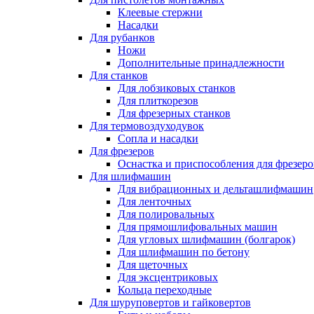
Клеевые стержни
Насадки
Для рубанков
Ножи
Дополнительные принадлежности
Для станков
Для лобзиковых станков
Для плиткорезов
Для фрезерных станков
Для термовоздуходувок
Сопла и насадки
Для фрезеров
Оснастка и приспособления для фрезеро
Для шлифмашин
Для вибрационных и дельташлифмашин
Для ленточных
Для полировальных
Для прямошлифовальных машин
Для угловых шлифмашин (болгарок)
Для шлифмашин по бетону
Для щеточных
Для эксцентриковых
Кольца переходные
Для шуруповертов и гайковертов