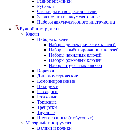
Радиоприемники
Рубанки
Степлеры и гвоздезабиватели
Заклепочники аккумуляторные
Наборы аккумуляторного инструмента
Ручной инструмент
Ключи
Наборы ключей
Наборы диэлектрических ключей
Наборы комбинированных ключей
Наборы накидных ключей
Наборы рожковых ключей
Наборы трубчатых ключей
Воротки
Динамометрические
Комбинированные
Накидные
Разводные
Рожковые
Торцевые
Трещотки
Трубные
Шестигранные (имбусовые)
Малярный инструмент
Валики и ролики