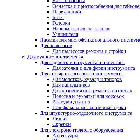
Биты и наборы
Оснастка и приспособления для гайкове
Переходники
Биты
Головки
Наборы торцевых головок
Удлинители
Насадки для многофункционального инструм
Для пылесосов
Для пылесосов ремонта и стройки
Для ручного инструмента
Для садового инструмента и инвентаря
Для заточки и шлифовки инструмента
Для столярно-слесарного инструмента
Для молотков, кувалд и топоров
Для напильников
Для хранения инструмента на стенах
Полотна и рукоятки для ножовок
Разводки для пил
Шлифовальные абразивные губки
Для штукатурно-отделочного инструмента
Лезвия
Скребки
Для электромонтажного оборудования
Аксессуары