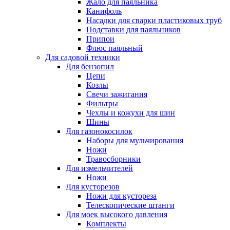
Жало для паяльника
Канифоль
Насадки для сварки пластиковых труб
Подставки для паяльников
Припои
Флюс паяльный
Для садовой техники
Для бензопил
Цепи
Козлы
Свечи зажигания
Фильтры
Чехлы и кожухи для шин
Шины
Для газонокосилок
Наборы для мульчирования
Ножи
Травосборники
Для измельчителей
Ножи
Для кусторезов
Ножи для кустореза
Телескопические штанги
Для моек высокого давления
Комплекты