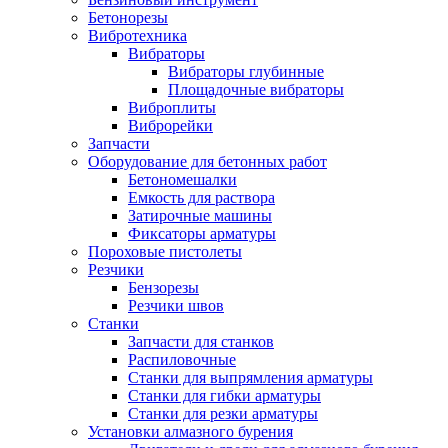
Бетонорезы
Вибротехника
Вибраторы
Вибраторы глубинные
Площадочные вибраторы
Виброплиты
Виброрейки
Запчасти
Оборудование для бетонных работ
Бетономешалки
Емкость для раствора
Затирочные машины
Фиксаторы арматуры
Пороховые пистолеты
Резчики
Бензорезы
Резчики швов
Станки
Запчасти для станков
Распиловочные
Станки для выпрямления арматуры
Станки для гибки арматуры
Станки для резки арматуры
Установки алмазного бурения