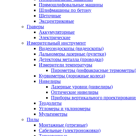
Прямошлифовальные машины
Шлифмашины по бетону
Щеточные
Эксцентриковые
Граверы
Аккумуляторные
Электрические
Измерительный инструмент
Видеоэндоскопы (видеоскопы)
Дальномеры лазерные (рулетки)
Детекторы металла (проводки)
Измерители температуры
Пирометры (инфракрасные термометры
Курвиметры (дорожные колеса)
Нивелиры
Лазерные уровни (нивелиры)
Оптические нивелиры
Приборы вертикального проектировани
Теодолиты
Угломеры и уклономеры
Мультиметры
Пилы
Монтажные (отрезные)
Сабельные (электроножовки)
Торцовочные