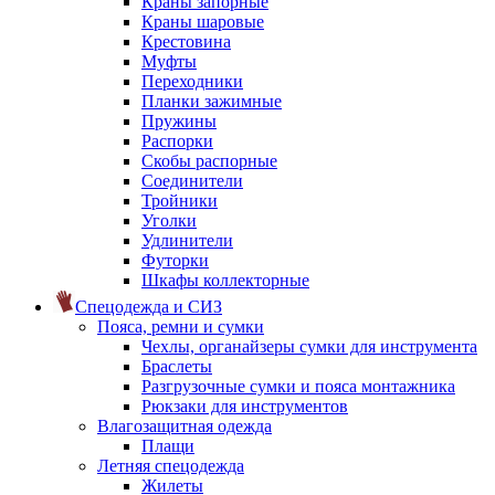
Краны запорные
Краны шаровые
Крестовина
Муфты
Переходники
Планки зажимные
Пружины
Распорки
Скобы распорные
Соединители
Тройники
Уголки
Удлинители
Футорки
Шкафы коллекторные
Спецодежда и СИЗ
Пояса, ремни и сумки
Чехлы, органайзеры сумки для инструмента
Браслеты
Разгрузочные сумки и пояса монтажника
Рюкзаки для инструментов
Влагозащитная одежда
Плащи
Летняя спецодежда
Жилеты