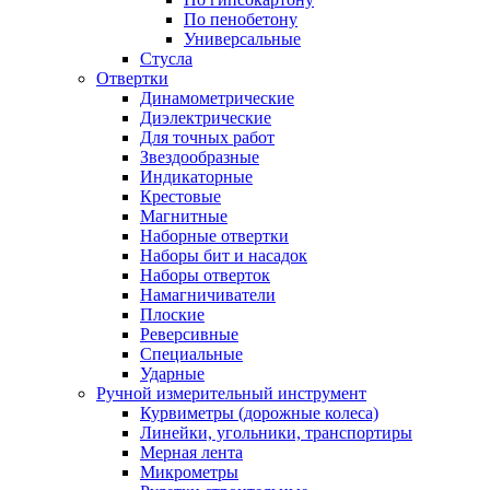
По пенобетону
Универсальные
Стусла
Отвертки
Динамометрические
Диэлектрические
Для точных работ
Звездообразные
Индикаторные
Крестовые
Магнитные
Наборные отвертки
Наборы бит и насадок
Наборы отверток
Намагничиватели
Плоские
Реверсивные
Специальные
Ударные
Ручной измерительный инструмент
Курвиметры (дорожные колеса)
Линейки, угольники, транспортиры
Мерная лента
Микрометры