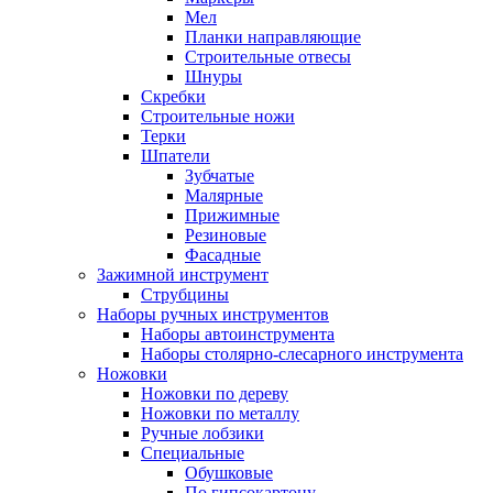
Мел
Планки направляющие
Строительные отвесы
Шнуры
Скребки
Строительные ножи
Терки
Шпатели
Зубчатые
Малярные
Прижимные
Резиновые
Фасадные
Зажимной инструмент
Струбцины
Наборы ручных инструментов
Наборы автоинструмента
Наборы столярно-слесарного инструмента
Ножовки
Ножовки по дереву
Ножовки по металлу
Ручные лобзики
Специальные
Обушковые
По гипсокартону