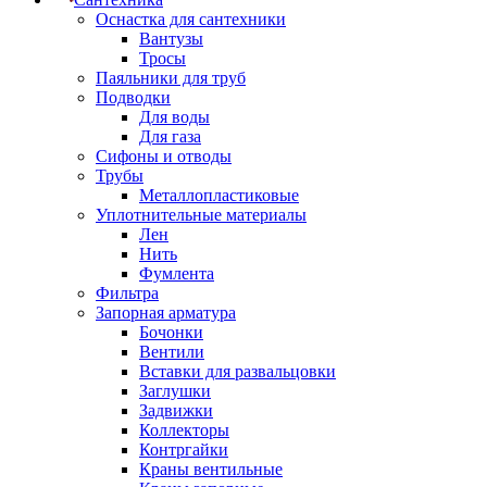
Оснастка для сантехники
Вантузы
Тросы
Паяльники для труб
Подводки
Для воды
Для газа
Сифоны и отводы
Трубы
Металлопластиковые
Уплотнительные материалы
Лен
Нить
Фумлента
Фильтра
Запорная арматура
Бочонки
Вентили
Вставки для развальцовки
Заглушки
Задвижки
Коллекторы
Контргайки
Краны вентильные