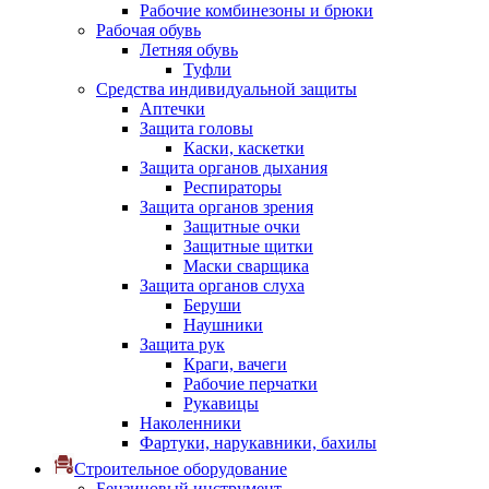
Рабочие комбинезоны и брюки
Рабочая обувь
Летняя обувь
Туфли
Средства индивидуальной защиты
Аптечки
Защита головы
Каски, каскетки
Защита органов дыхания
Респираторы
Защита органов зрения
Защитные очки
Защитные щитки
Маски сварщика
Защита органов слуха
Беруши
Наушники
Защита рук
Краги, вачеги
Рабочие перчатки
Рукавицы
Наколенники
Фартуки, нарукавники, бахилы
Строительное оборудование
Бензиновый инструмент