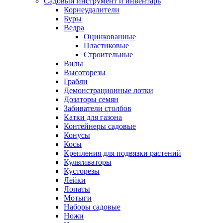
Садовый инструмент и инвентарь
Корнеудалители
Буры
Ведра
Оцинкованные
Пластиковые
Строительные
Вилы
Высоторезы
Грабли
Демонстрационные лотки
Дозаторы семян
Забиватели столбов
Катки для газона
Контейнеры садовые
Конусы
Косы
Крепления для подвязки растений
Культиваторы
Кусторезы
Лейки
Лопаты
Мотыги
Наборы садовые
Ножи