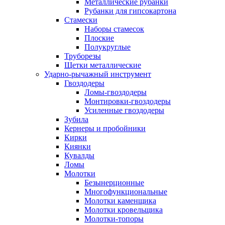
Металлические рубанки
Рубанки для гипсокартона
Стамески
Наборы стамесок
Плоские
Полукруглые
Труборезы
Щетки металлические
Ударно-рычажный инструмент
Гвоздодеры
Ломы-гвоздодеры
Монтировки-гвоздодеры
Усиленные гвоздодеры
Зубила
Кернеры и пробойники
Кирки
Киянки
Кувалды
Ломы
Молотки
Безынерционные
Многофункциональные
Молотки каменщика
Молотки кровельщика
Молотки-топоры