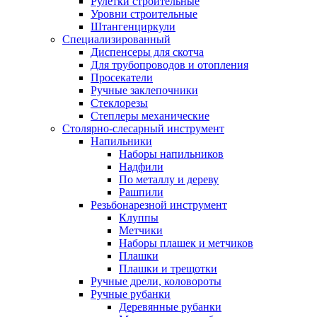
Рулетки строительные
Уровни строительные
Штангенциркули
Специализированный
Диспенсеры для скотча
Для трубопроводов и отопления
Просекатели
Ручные заклепочники
Стеклорезы
Степлеры механические
Столярно-слесарный инструмент
Напильники
Наборы напильников
Надфили
По металлу и дереву
Рашпили
Резьбонарезной инструмент
Клуппы
Метчики
Наборы плашек и метчиков
Плашки
Плашки и трещотки
Ручные дрели, коловороты
Ручные рубанки
Деревянные рубанки