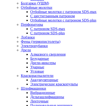
Болгарки (УШМ)
Отбойные молотки
Отбойные молотки с патроном SDS-max
С шестигранным патроном
Отбойные молотки с патроном SDS-plus
Перфораторы
С патроном SDS-max
С патроном SDS-plus
Лобзики
Фены (термопистолеты)
Электрорубанки
Дрели
Алмазного сверления
Безударные
Дрели-миксеры
Ударные
Угловые
Краскораспылители
Аккумуляторные
Электрические краскопульты
Шлифмашинки
Вибрационные
Дельташлифмашины
Ленточные
Полировальные машинки