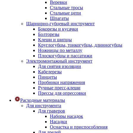
Веревки
Стальные тросы
Стальные цепи
Шпагаты
Шарнирно-губцевый инструмент
Бокорезы и кусачки
Болторезы
Клещи и щипцы
Круглогубцы, тонкогубцы, длинногубцы
Ножницы по металлу
Плоскогубцы и пассатижи
Электромонтажный инструмент
Для снятия изоляции
Кабелерезы
Пинцеты
Пробники напряжения
Ручные пресс-клещи
Прессы для опрессовки
Расходные материалы
Для инструмента
Для граверов
Наборы насадок
Насадки
Оснастка и приспособления
Для дрелей