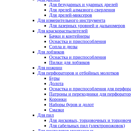
Для безударных и ударных дрелей
Для дрелей алмазного сверления
Для дрелей-миксеров
Для измерительного инструмента
Для лазерных уровней и дальномеров
Для краскораспылителей
Бачки и контейнеры
Оснастка и приспособления
Сопла и дюзы
Для лобзиков
Оснастка и приспособления
Пилки для лобзиков
Для ножниц
Для перфораторов и отбойных молотков
Буры
Долота
Оснастка и приспособления для перфор
Патроны и переходники для перфоратор
Коронки
Наборы буров и долот
Смазки
Для пил
Для дисковых, торцовочных и торцово
Для сабельных пил (электроножовок)
Для пистолетов монтажных