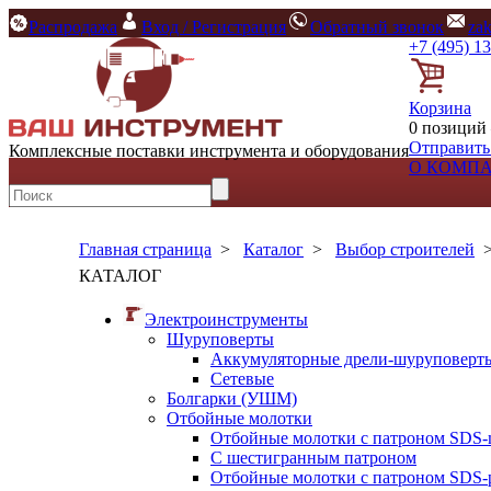
Распродажа
Вход / Регистрация
Обратный звонок
za
+7 (495) 1
Корзина
0 позиций 
Отправить
Комплексные поставки инструмента и оборудования
О КОМП
Главная страница
>
Каталог
>
Выбор строителей
КАТАЛОГ
Электроинструменты
Шуруповерты
Аккумуляторные дрели-шуруповерт
Сетевые
Болгарки (УШМ)
Отбойные молотки
Отбойные молотки с патроном SDS-
С шестигранным патроном
Отбойные молотки с патроном SDS-p