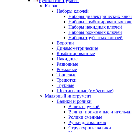
Ручной инструмент
Ключи
Наборы ключей
Наборы диэлектрических ключ
Наборы комбинированных кл
Наборы накидных ключей
Наборы рожковых ключей
Наборы трубчатых ключей
Воротки
Динамометрические
Комбинированные
Накидные
Разводные
Рожковые
Торцевые
Трещотки
Трубные
Шестигранные (имбусовые)
Малярный инструмент
Валики и ролики
Валик с ручкой
Валики прижимные и игольча
Ролики сменные
Ручки для валиков
Структурные валики