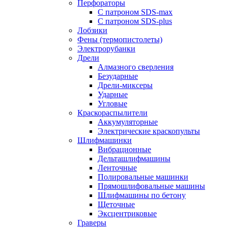
Перфораторы
С патроном SDS-max
С патроном SDS-plus
Лобзики
Фены (термопистолеты)
Электрорубанки
Дрели
Алмазного сверления
Безударные
Дрели-миксеры
Ударные
Угловые
Краскораспылители
Аккумуляторные
Электрические краскопульты
Шлифмашинки
Вибрационные
Дельташлифмашины
Ленточные
Полировальные машинки
Прямошлифовальные машины
Шлифмашины по бетону
Щеточные
Эксцентриковые
Граверы