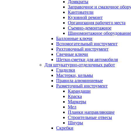
Домкраты
Заправочное и смазочное обор
Кантователи
Кузовной ремонт
Организация рабочего места
Съемно-демонтажное
Шиномонтажное оборудовани
Баллонные ключи
Вспомогательный инструмент
Рихтовочный инструмент
Свечные ключи
Щетки-сметки для автомобиля
Для штукатурно-отделочных работ
Гладилки
Мастерки, кельмы
Правила алюминиевые
Разметочный инструмент
Карандаши
Краска
Маркеры
Мел
Планки направляющие
Строительные отвесы
Шнуры
Скребки