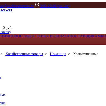
kaz@vashinstrument.ru
9:00-18:00 (пн.-пт.)
33-95-99
– 0 руб.
 заявку
АНИИ
НОВОСТИ
ДОСТАВКА И ОПЛАТА
ПОСТАВЩИКАМ
К
>
Хозяйственные товары
>
Ножницы
>
Хозяйственные
ы
max
lus