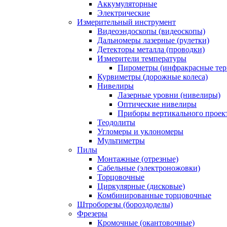
Аккумуляторные
Электрические
Измерительный инструмент
Видеоэндоскопы (видеоскопы)
Дальномеры лазерные (рулетки)
Детекторы металла (проводки)
Измерители температуры
Пирометры (инфракрасные те
Курвиметры (дорожные колеса)
Нивелиры
Лазерные уровни (нивелиры)
Оптические нивелиры
Приборы вертикального проек
Теодолиты
Угломеры и уклономеры
Мультиметры
Пилы
Монтажные (отрезные)
Сабельные (электроножовки)
Торцовочные
Циркулярные (дисковые)
Комбинированные торцовочные
Штроборезы (бороздоделы)
Фрезеры
Кромочные (окантовочные)