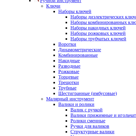
Ручной инструмент
Ключи
Наборы ключей
Наборы диэлектрических ключ
Наборы комбинированных кл
Наборы накидных ключей
Наборы рожковых ключей
Наборы трубчатых ключей
Воротки
Динамометрические
Комбинированные
Накидные
Разводные
Рожковые
Торцевые
Трещотки
Трубные
Шестигранные (имбусовые)
Малярный инструмент
Валики и ролики
Валик с ручкой
Валики прижимные и игольча
Ролики сменные
Ручки для валиков
Структурные валики