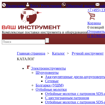
Распродажа
Вход / Регистрация
Обратный звонок
za
+7 (495) 1
Корзина
0 позиций 
Отправить
Комплексные поставки инструмента и оборудования
О КОМП
Главная страница
>
Каталог
>
Ручной инструмент
КАТАЛОГ
Электроинструменты
Шуруповерты
Аккумуляторные дрели-шуруповерт
Сетевые
Болгарки (УШМ)
Отбойные молотки
Отбойные молотки с патроном SDS-
С шестигранным патроном
Отбойные молотки с патроном SDS-p