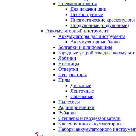
Пневмопистолеты
Для накачки шин
Пескоструйные
Пневматические краскопульты
Продувочные (обдувочные)
Аккумуляторный инструмент
Аккумуляторы для инструмента
Аккумуляторные блоки
Болгарки и шлифмашины
Зарядные устройства для аккумулято
Лобзики
Ножницы
Отвертки
Перфораторы
Пилы
Дисковые
Ленточные
Сабельные
Пылесосы
Радиоприемники
Рубанки
Степлеры и гвоздезабиватели
Заклепочники аккумуляторные
Наборы аккумуляторного инструмен