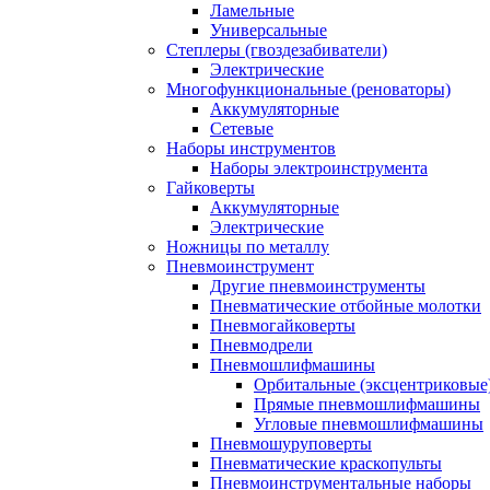
Ламельные
Универсальные
Степлеры (гвоздезабиватели)
Электрические
Многофункциональные (реноваторы)
Аккумуляторные
Сетевые
Наборы инструментов
Наборы электроинструмента
Гайковерты
Аккумуляторные
Электрические
Ножницы по металлу
Пневмоинструмент
Другие пневмоинструменты
Пневматические отбойные молотки
Пневмогайковерты
Пневмодрели
Пневмошлифмашины
Орбитальные (эксцентриковы
Прямые пневмошлифмашины
Угловые пневмошлифмашины
Пневмошуруповерты
Пневматические краскопульты
Пневмоинструментальные наборы