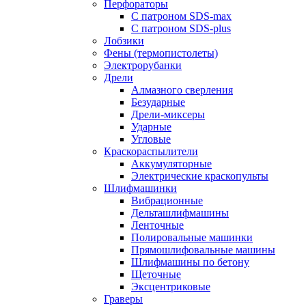
Перфораторы
С патроном SDS-max
С патроном SDS-plus
Лобзики
Фены (термопистолеты)
Электрорубанки
Дрели
Алмазного сверления
Безударные
Дрели-миксеры
Ударные
Угловые
Краскораспылители
Аккумуляторные
Электрические краскопульты
Шлифмашинки
Вибрационные
Дельташлифмашины
Ленточные
Полировальные машинки
Прямошлифовальные машины
Шлифмашины по бетону
Щеточные
Эксцентриковые
Граверы