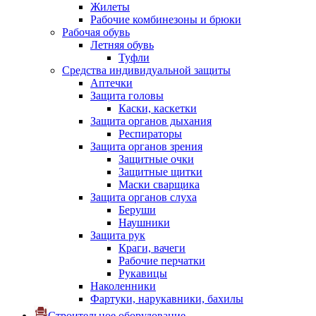
Жилеты
Рабочие комбинезоны и брюки
Рабочая обувь
Летняя обувь
Туфли
Средства индивидуальной защиты
Аптечки
Защита головы
Каски, каскетки
Защита органов дыхания
Респираторы
Защита органов зрения
Защитные очки
Защитные щитки
Маски сварщика
Защита органов слуха
Беруши
Наушники
Защита рук
Краги, вачеги
Рабочие перчатки
Рукавицы
Наколенники
Фартуки, нарукавники, бахилы
Строительное оборудование