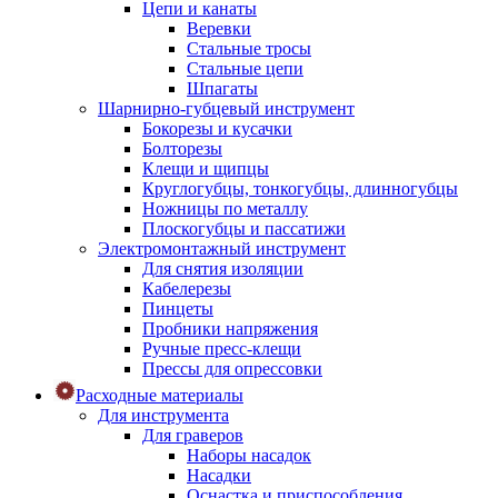
Цепи и канаты
Веревки
Стальные тросы
Стальные цепи
Шпагаты
Шарнирно-губцевый инструмент
Бокорезы и кусачки
Болторезы
Клещи и щипцы
Круглогубцы, тонкогубцы, длинногубцы
Ножницы по металлу
Плоскогубцы и пассатижи
Электромонтажный инструмент
Для снятия изоляции
Кабелерезы
Пинцеты
Пробники напряжения
Ручные пресс-клещи
Прессы для опрессовки
Расходные материалы
Для инструмента
Для граверов
Наборы насадок
Насадки
Оснастка и приспособления