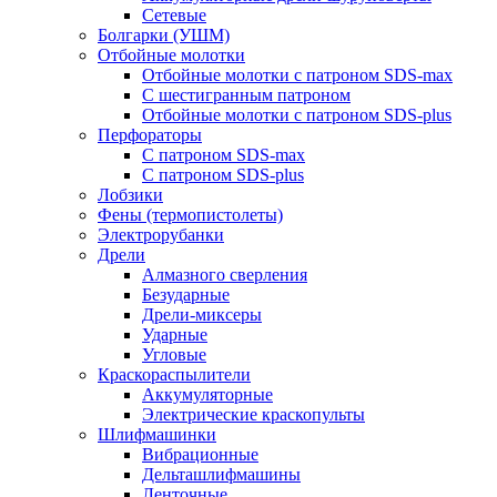
Сетевые
Болгарки (УШМ)
Отбойные молотки
Отбойные молотки с патроном SDS-max
С шестигранным патроном
Отбойные молотки с патроном SDS-plus
Перфораторы
С патроном SDS-max
С патроном SDS-plus
Лобзики
Фены (термопистолеты)
Электрорубанки
Дрели
Алмазного сверления
Безударные
Дрели-миксеры
Ударные
Угловые
Краскораспылители
Аккумуляторные
Электрические краскопульты
Шлифмашинки
Вибрационные
Дельташлифмашины
Ленточные