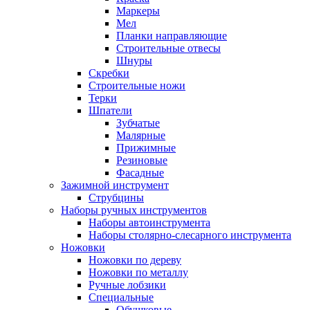
Маркеры
Мел
Планки направляющие
Строительные отвесы
Шнуры
Скребки
Строительные ножи
Терки
Шпатели
Зубчатые
Малярные
Прижимные
Резиновые
Фасадные
Зажимной инструмент
Струбцины
Наборы ручных инструментов
Наборы автоинструмента
Наборы столярно-слесарного инструмента
Ножовки
Ножовки по дереву
Ножовки по металлу
Ручные лобзики
Специальные
Обушковые