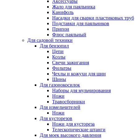
Аксессуары
Жало для паяльника
Канифоль
Насадки для сварки пластиковых труб
Подставки для паяльников
Припои
Флюс паяльный
Для садовой техники
Для бензопил
Цепи
Козлы
Свечи зажигания
Фильтры
Чехлы и кожухи для шин
Шины
Для газонокосилок
Наборы для мульчирования
Ножи
Травосборники
Для измельчителей
Ножи
Для кусторезов
Ножи для кустореза
Телескопические штанги
Для моек высокого давления