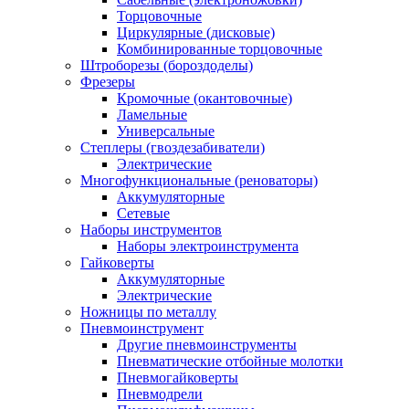
Торцовочные
Циркулярные (дисковые)
Комбинированные торцовочные
Штроборезы (бороздоделы)
Фрезеры
Кромочные (окантовочные)
Ламельные
Универсальные
Степлеры (гвоздезабиватели)
Электрические
Многофункциональные (реноваторы)
Аккумуляторные
Сетевые
Наборы инструментов
Наборы электроинструмента
Гайковерты
Аккумуляторные
Электрические
Ножницы по металлу
Пневмоинструмент
Другие пневмоинструменты
Пневматические отбойные молотки
Пневмогайковерты
Пневмодрели