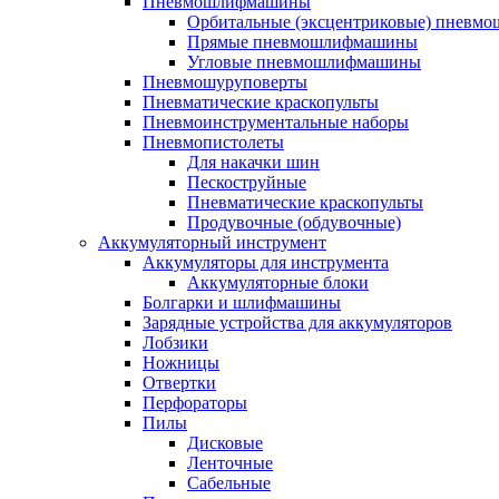
Пневмошлифмашины
Орбитальные (эксцентриковые) пнев
Прямые пневмошлифмашины
Угловые пневмошлифмашины
Пневмошуруповерты
Пневматические краскопульты
Пневмоинструментальные наборы
Пневмопистолеты
Для накачки шин
Пескоструйные
Пневматические краскопульты
Продувочные (обдувочные)
Аккумуляторный инструмент
Аккумуляторы для инструмента
Аккумуляторные блоки
Болгарки и шлифмашины
Зарядные устройства для аккумуляторов
Лобзики
Ножницы
Отвертки
Перфораторы
Пилы
Дисковые
Ленточные
Сабельные