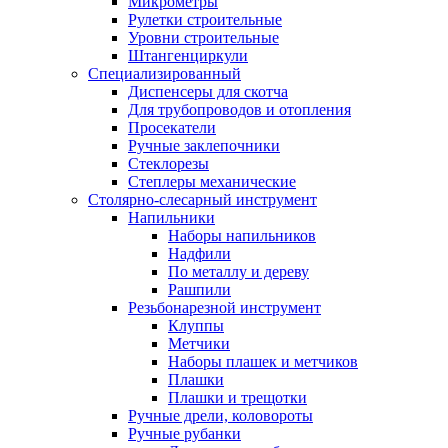
Микрометры
Рулетки строительные
Уровни строительные
Штангенциркули
Специализированный
Диспенсеры для скотча
Для трубопроводов и отопления
Просекатели
Ручные заклепочники
Стеклорезы
Степлеры механические
Столярно-слесарный инструмент
Напильники
Наборы напильников
Надфили
По металлу и дереву
Рашпили
Резьбонарезной инструмент
Клуппы
Метчики
Наборы плашек и метчиков
Плашки
Плашки и трещотки
Ручные дрели, коловороты
Ручные рубанки