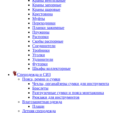
Краны вентильные
Краны запорные
Краны шаровые
Крестовина
Муфты
Переходники
Планки зажимные
Пружины
Распорки
Скобы распорные
Соединители
Тройники
Уголки
Удлинители
Футорки
Шкафы коллекторные
Спецодежда и СИЗ
Пояса, ремни и сумки
Чехлы, органайзеры сумки для инструмента
Браслеты
Разгрузочные сумки и пояса монтажника
Рюкзаки для инструментов
Влагозащитная одежда
Плащи
Летняя спецодежда