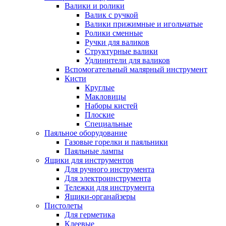
Валики и ролики
Валик с ручкой
Валики прижимные и игольчатые
Ролики сменные
Ручки для валиков
Структурные валики
Удлинители для валиков
Вспомогательный малярный инструмент
Кисти
Круглые
Макловицы
Наборы кистей
Плоские
Специальные
Паяльное оборудование
Газовые горелки и паяльники
Паяльные лампы
Ящики для инструментов
Для ручного инструмента
Для электроинструмента
Тележки для инструмента
Ящики-органайзеры
Пистолеты
Для герметика
Клеевые