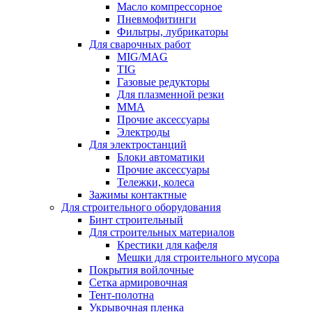
Масло компрессорное
Пневмофитинги
Фильтры, лубрикаторы
Для сварочных работ
MIG/MAG
TIG
Газовые редукторы
Для плазменной резки
ММА
Прочие аксессуары
Электроды
Для электростанций
Блоки автоматики
Прочие аксессуары
Тележки, колеса
Зажимы контактные
Для строительного оборудования
Бинт строительный
Для строительных материалов
Крестики для кафеля
Мешки для строительного мусора
Покрытия войлочные
Сетка армировочная
Тент-полотна
Укрывочная пленка