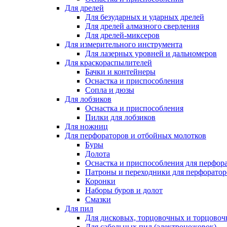
Для дрелей
Для безударных и ударных дрелей
Для дрелей алмазного сверления
Для дрелей-миксеров
Для измерительного инструмента
Для лазерных уровней и дальномеров
Для краскораспылителей
Бачки и контейнеры
Оснастка и приспособления
Сопла и дюзы
Для лобзиков
Оснастка и приспособления
Пилки для лобзиков
Для ножниц
Для перфораторов и отбойных молотков
Буры
Долота
Оснастка и приспособления для перфор
Патроны и переходники для перфоратор
Коронки
Наборы буров и долот
Смазки
Для пил
Для дисковых, торцовочных и торцово
Для сабельных пил (электроножовок)