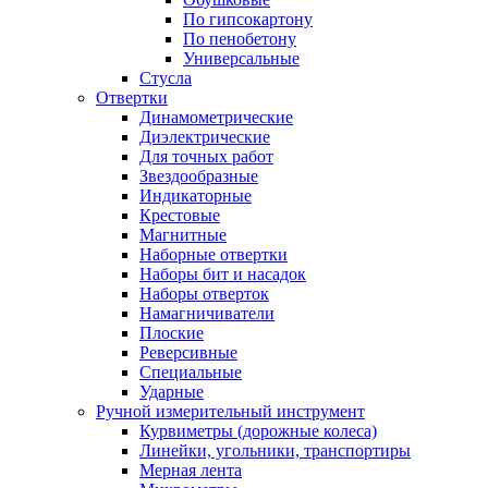
По гипсокартону
По пенобетону
Универсальные
Стусла
Отвертки
Динамометрические
Диэлектрические
Для точных работ
Звездообразные
Индикаторные
Крестовые
Магнитные
Наборные отвертки
Наборы бит и насадок
Наборы отверток
Намагничиватели
Плоские
Реверсивные
Специальные
Ударные
Ручной измерительный инструмент
Курвиметры (дорожные колеса)
Линейки, угольники, транспортиры
Мерная лента