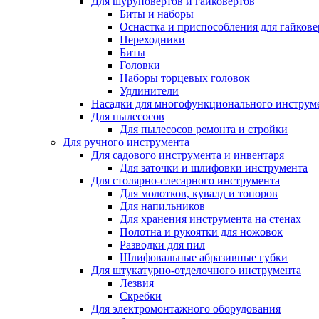
Для шуруповертов и гайковертов
Биты и наборы
Оснастка и приспособления для гайкове
Переходники
Биты
Головки
Наборы торцевых головок
Удлинители
Насадки для многофункционального инструм
Для пылесосов
Для пылесосов ремонта и стройки
Для ручного инструмента
Для садового инструмента и инвентаря
Для заточки и шлифовки инструмента
Для столярно-слесарного инструмента
Для молотков, кувалд и топоров
Для напильников
Для хранения инструмента на стенах
Полотна и рукоятки для ножовок
Разводки для пил
Шлифовальные абразивные губки
Для штукатурно-отделочного инструмента
Лезвия
Скребки
Для электромонтажного оборудования