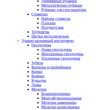
Деревянные рубанки
Металлические рубанки
Рубанки для гипсокартона
Стамески
Наборы стамесок
Плоские
Полукруглые
Труборезы
Щетки металлические
Ударно-рычажный инструмент
Гвоздодеры
Ломы-гвоздодеры
Монтировки-гвоздодеры
Усиленные гвоздодеры
Зубила
Кернеры и пробойники
Кирки
Киянки
Кувалды
Ломы
Молотки
Безынерционные
Многофункциональные
Молотки каменщика
Молотки кровельщика