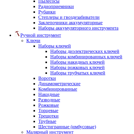
Пылесосы
Радиоприемники
Рубанки
Степлеры и гвоздезабиватели
Заклепочники аккумуляторные
Наборы аккумуляторного инструмента
Ручной инструмент
Ключи
Наборы ключей
Наборы диэлектрических ключей
Наборы комбинированных ключей
Наборы накидных ключей
Наборы рожковых ключей
Наборы трубчатых ключей
Воротки
Динамометрические
Комбинированные
Накидные
Разводные
Рожковые
Торцевые
Трещотки
Трубные
Шестигранные (имбусовые)
Малярный инструмент