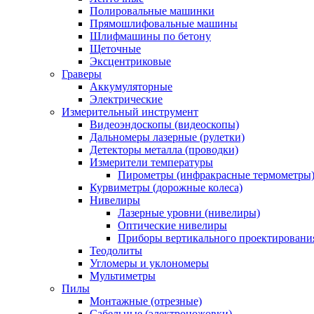
Полировальные машинки
Прямошлифовальные машины
Шлифмашины по бетону
Щеточные
Эксцентриковые
Граверы
Аккумуляторные
Электрические
Измерительный инструмент
Видеоэндоскопы (видеоскопы)
Дальномеры лазерные (рулетки)
Детекторы металла (проводки)
Измерители температуры
Пирометры (инфракрасные термометры
Курвиметры (дорожные колеса)
Нивелиры
Лазерные уровни (нивелиры)
Оптические нивелиры
Приборы вертикального проектировани
Теодолиты
Угломеры и уклономеры
Мультиметры
Пилы
Монтажные (отрезные)
Сабельные (электроножовки)