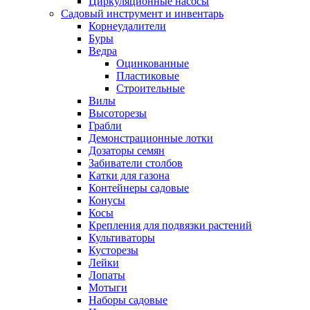
Циркуляционные насосы
Садовый инструмент и инвентарь
Корнеудалители
Буры
Ведра
Оцинкованные
Пластиковые
Строительные
Вилы
Высоторезы
Грабли
Демонстрационные лотки
Дозаторы семян
Забиватели столбов
Катки для газона
Контейнеры садовые
Конусы
Косы
Крепления для подвязки растений
Культиваторы
Кусторезы
Лейки
Лопаты
Мотыги
Наборы садовые