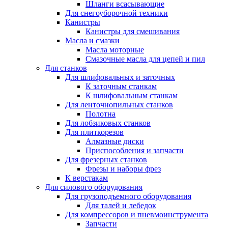
Шланги всасывающие
Для снегоуборочной техники
Канистры
Канистры для смешивания
Масла и смазки
Масла моторные
Смазочные масла для цепей и пил
Для станков
Для шлифовальных и заточных
К заточным станкам
К шлифовальным станкам
Для ленточнопильных станков
Полотна
Для лобзиковых станков
Для плиткорезов
Алмазные диски
Приспособления и запчасти
Для фрезерных станков
Фрезы и наборы фрез
К верстакам
Для силового оборудования
Для грузоподъемного оборудования
Для талей и лебедок
Для компрессоров и пневмоинструмента
Запчасти