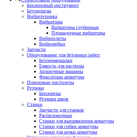
Бензиновый инструмент
Бетонорезы
Вибротехника
Вибраторы
Вибраторы глубинные
Площадочные вибраторы
Виброплиты
Виброрейки
Запчасти
Оборудование для бетонных работ
Бетономешалки
Емкость для раствора
Затирочные машины
Фиксаторы арматуры
Пороховые пистолеты
Резчики
Бензорезы
Резчики швов
Станки
Запчасти для станков
Распиловочные
Станки для выпрямления арматуры
Станки для гибки арматуры
Станки для резки арматуры