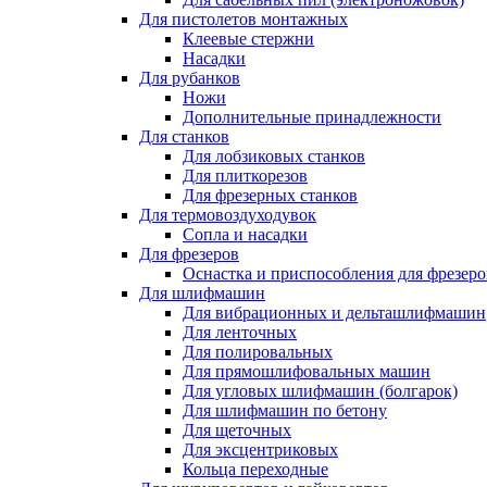
Для пистолетов монтажных
Клеевые стержни
Насадки
Для рубанков
Ножи
Дополнительные принадлежности
Для станков
Для лобзиковых станков
Для плиткорезов
Для фрезерных станков
Для термовоздуходувок
Сопла и насадки
Для фрезеров
Оснастка и приспособления для фрезеро
Для шлифмашин
Для вибрационных и дельташлифмашин
Для ленточных
Для полировальных
Для прямошлифовальных машин
Для угловых шлифмашин (болгарок)
Для шлифмашин по бетону
Для щеточных
Для эксцентриковых
Кольца переходные