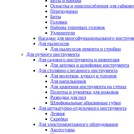
Биты и наборы
Оснастка и приспособления для гайкове
Переходники
Биты
Головки
Наборы торцевых головок
Удлинители
Насадки для многофункционального инструм
Для пылесосов
Для пылесосов ремонта и стройки
Для ручного инструмента
Для садового инструмента и инвентаря
Для заточки и шлифовки инструмента
Для столярно-слесарного инструмента
Для молотков, кувалд и топоров
Для напильников
Для хранения инструмента на стенах
Полотна и рукоятки для ножовок
Разводки для пил
Шлифовальные абразивные губки
Для штукатурно-отделочного инструмента
Лезвия
Скребки
Для электромонтажного оборудования
Аксессуары