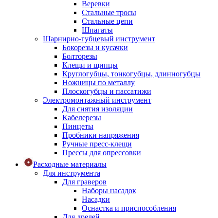
Веревки
Стальные тросы
Стальные цепи
Шпагаты
Шарнирно-губцевый инструмент
Бокорезы и кусачки
Болторезы
Клещи и щипцы
Круглогубцы, тонкогубцы, длинногубцы
Ножницы по металлу
Плоскогубцы и пассатижи
Электромонтажный инструмент
Для снятия изоляции
Кабелерезы
Пинцеты
Пробники напряжения
Ручные пресс-клещи
Прессы для опрессовки
Расходные материалы
Для инструмента
Для граверов
Наборы насадок
Насадки
Оснастка и приспособления
Для дрелей