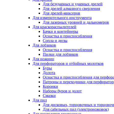
Для безударных и ударных дрелей
Для дрелей алмазного сверления
Для дрелей-миксеров
Для измерительного инструмента
Для лазерных уровней и дальномеров
Для краскораспылителей
Бачки и контейнеры
Оснастка и приспособления
Сопла и дюзы
Для лобзиков
Оснастка и приспособления
Пилки для лобзиков
Для ножниц
Для перфораторов и отбойных молотков
Буры
Долота
Оснастка и приспособления для перфор
Патроны и переходники для перфоратор
Коронки
Наборы буров и долот
Смазки
Для пил
Для дисковых, торцовочных и торцово
Для сабельных пил (электроножовок)
Для пистолетов монтажных