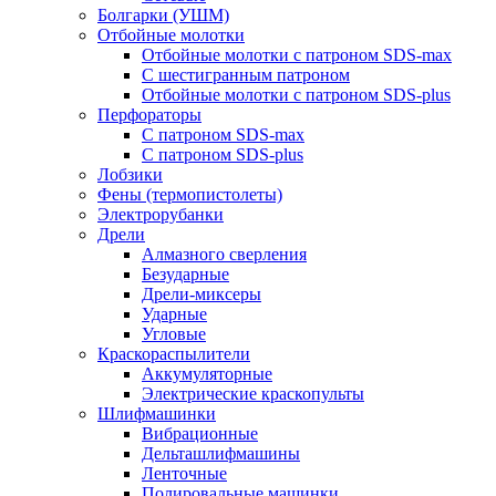
Болгарки (УШМ)
Отбойные молотки
Отбойные молотки с патроном SDS-max
С шестигранным патроном
Отбойные молотки с патроном SDS-plus
Перфораторы
С патроном SDS-max
С патроном SDS-plus
Лобзики
Фены (термопистолеты)
Электрорубанки
Дрели
Алмазного сверления
Безударные
Дрели-миксеры
Ударные
Угловые
Краскораспылители
Аккумуляторные
Электрические краскопульты
Шлифмашинки
Вибрационные
Дельташлифмашины
Ленточные
Полировальные машинки