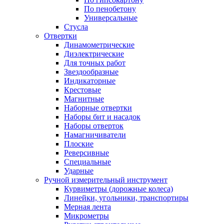
По пенобетону
Универсальные
Стусла
Отвертки
Динамометрические
Диэлектрические
Для точных работ
Звездообразные
Индикаторные
Крестовые
Магнитные
Наборные отвертки
Наборы бит и насадок
Наборы отверток
Намагничиватели
Плоские
Реверсивные
Специальные
Ударные
Ручной измерительный инструмент
Курвиметры (дорожные колеса)
Линейки, угольники, транспортиры
Мерная лента
Микрометры