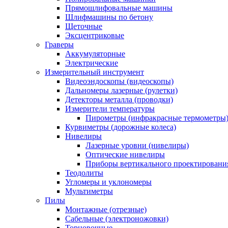
Прямошлифовальные машины
Шлифмашины по бетону
Щеточные
Эксцентриковые
Граверы
Аккумуляторные
Электрические
Измерительный инструмент
Видеоэндоскопы (видеоскопы)
Дальномеры лазерные (рулетки)
Детекторы металла (проводки)
Измерители температуры
Пирометры (инфракрасные термометры
Курвиметры (дорожные колеса)
Нивелиры
Лазерные уровни (нивелиры)
Оптические нивелиры
Приборы вертикального проектировани
Теодолиты
Угломеры и уклономеры
Мультиметры
Пилы
Монтажные (отрезные)
Сабельные (электроножовки)
Торцовочные