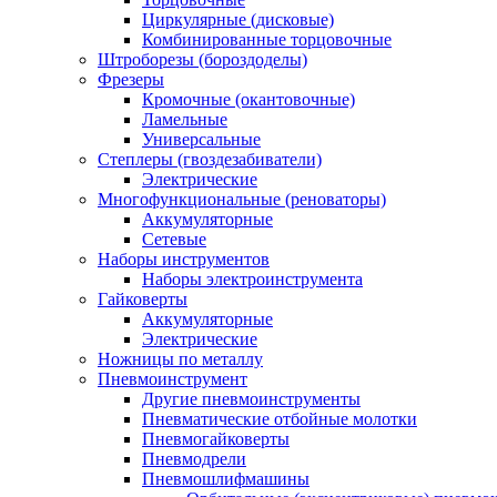
Циркулярные (дисковые)
Комбинированные торцовочные
Штроборезы (бороздоделы)
Фрезеры
Кромочные (окантовочные)
Ламельные
Универсальные
Степлеры (гвоздезабиватели)
Электрические
Многофункциональные (реноваторы)
Аккумуляторные
Сетевые
Наборы инструментов
Наборы электроинструмента
Гайковерты
Аккумуляторные
Электрические
Ножницы по металлу
Пневмоинструмент
Другие пневмоинструменты
Пневматические отбойные молотки
Пневмогайковерты
Пневмодрели
Пневмошлифмашины