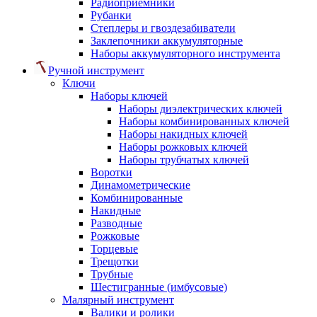
Радиоприемники
Рубанки
Степлеры и гвоздезабиватели
Заклепочники аккумуляторные
Наборы аккумуляторного инструмента
Ручной инструмент
Ключи
Наборы ключей
Наборы диэлектрических ключей
Наборы комбинированных ключей
Наборы накидных ключей
Наборы рожковых ключей
Наборы трубчатых ключей
Воротки
Динамометрические
Комбинированные
Накидные
Разводные
Рожковые
Торцевые
Трещотки
Трубные
Шестигранные (имбусовые)
Малярный инструмент
Валики и ролики