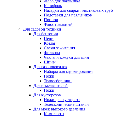
Жало для паяльника
Канифоль
Насадки для сварки пластиковых труб
Подставки для паяльников
Припои
Флюс паяльный
Для садовой техники
Для бензопил
Цепи
Козлы
Свечи зажигания
Фильтры
Чехлы и кожухи для шин
Шины
Для газонокосилок
Наборы для мульчирования
Ножи
Травосборники
Для измельчителей
Ножи
Для кусторезов
Ножи для кустореза
Телескопические штанги
Для моек высокого давления
Комплекты