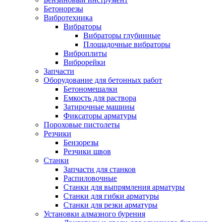
Бетонорезы
Вибротехника
Вибраторы
Вибраторы глубинные
Площадочные вибраторы
Виброплиты
Виброрейки
Запчасти
Оборудование для бетонных работ
Бетономешалки
Емкость для раствора
Затирочные машины
Фиксаторы арматуры
Пороховые пистолеты
Резчики
Бензорезы
Резчики швов
Станки
Запчасти для станков
Распиловочные
Станки для выпрямления арматуры
Станки для гибки арматуры
Станки для резки арматуры
Установки алмазного бурения