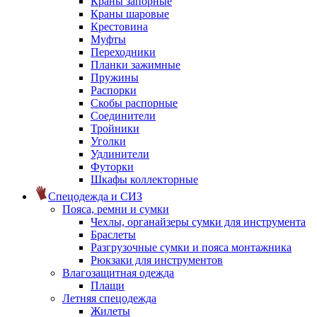
Краны запорные
Краны шаровые
Крестовина
Муфты
Переходники
Планки зажимные
Пружины
Распорки
Скобы распорные
Соединители
Тройники
Уголки
Удлинители
Футорки
Шкафы коллекторные
Спецодежда и СИЗ
Пояса, ремни и сумки
Чехлы, органайзеры сумки для инструмента
Браслеты
Разгрузочные сумки и пояса монтажника
Рюкзаки для инструментов
Влагозащитная одежда
Плащи
Летняя спецодежда
Жилеты