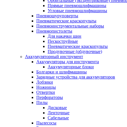
Орбитальные (эксцентриковые) пнев
Прямые пневмошлифмашины
Угловые пневмошлифмашины
Пневмошуруповерты
Пневматические краскопульты
Пневмоинструментальные наборы
Пневмопистолеты
Для накачки шин
Пескоструйные
Пневматические краскопульты
Продувочные (обдувочные)
Аккумуляторный инструмент
Аккумуляторы для инструмента
Аккумуляторные блоки
Болгарки и шлифмашины
Зарядные устройства для аккумуляторов
Лобзики
Ножницы
Отвертки
Перфораторы
Пилы
Дисковые
Ленточные
Сабельные
Пылесосы