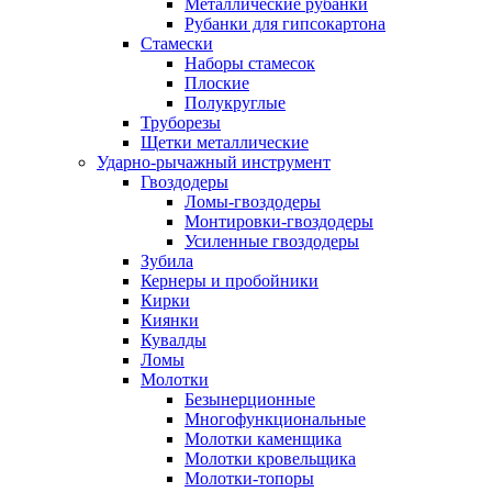
Металлические рубанки
Рубанки для гипсокартона
Стамески
Наборы стамесок
Плоские
Полукруглые
Труборезы
Щетки металлические
Ударно-рычажный инструмент
Гвоздодеры
Ломы-гвоздодеры
Монтировки-гвоздодеры
Усиленные гвоздодеры
Зубила
Кернеры и пробойники
Кирки
Киянки
Кувалды
Ломы
Молотки
Безынерционные
Многофункциональные
Молотки каменщика
Молотки кровельщика
Молотки-топоры