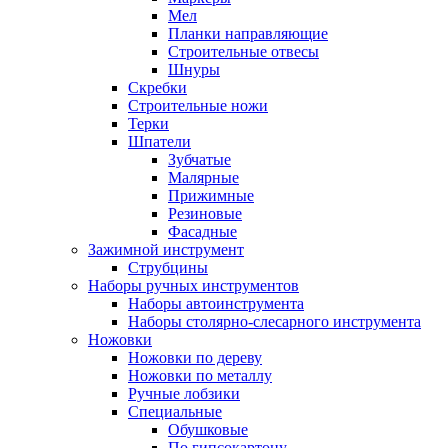
Мел
Планки направляющие
Строительные отвесы
Шнуры
Скребки
Строительные ножи
Терки
Шпатели
Зубчатые
Малярные
Прижимные
Резиновые
Фасадные
Зажимной инструмент
Струбцины
Наборы ручных инструментов
Наборы автоинструмента
Наборы столярно-слесарного инструмента
Ножовки
Ножовки по дереву
Ножовки по металлу
Ручные лобзики
Специальные
Обушковые
По гипсокартону