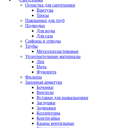
Оснастка для сантехники
Вантузы
Тросы
Паяльники для труб
Подводки
Для воды
Для газа
Сифоны и отводы
Трубы
Металлопластиковые
Уплотнительные материалы
Лен
Нить
Фумлента
Фильтра
Запорная арматура
Бочонки
Вентили
Вставки для развальцовки
Заглушки
Задвижки
Коллекторы
Контргайки
Краны вентильные