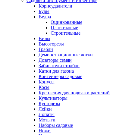
Садовый инструмент и инвентарь
Корнеудалители
Буры
Ведра
Оцинкованные
Пластиковые
Строительные
Вилы
Высоторезы
Грабли
Демонстрационные лотки
Дозаторы семян
Забиватели столбов
Катки для газона
Контейнеры садовые
Конусы
Косы
Крепления для подвязки растений
Культиваторы
Кусторезы
Лейки
Лопаты
Мотыги
Наборы садовые
Ножи