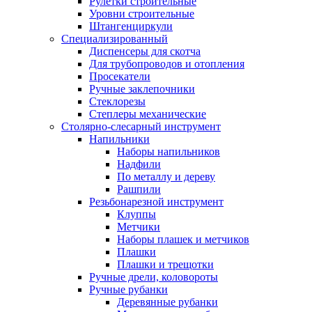
Рулетки строительные
Уровни строительные
Штангенциркули
Специализированный
Диспенсеры для скотча
Для трубопроводов и отопления
Просекатели
Ручные заклепочники
Стеклорезы
Степлеры механические
Столярно-слесарный инструмент
Напильники
Наборы напильников
Надфили
По металлу и дереву
Рашпили
Резьбонарезной инструмент
Клуппы
Метчики
Наборы плашек и метчиков
Плашки
Плашки и трещотки
Ручные дрели, коловороты
Ручные рубанки
Деревянные рубанки