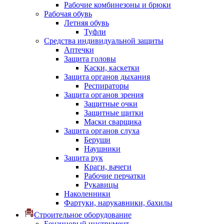
Рабочие комбинезоны и брюки
Рабочая обувь
Летняя обувь
Туфли
Средства индивидуальной защиты
Аптечки
Защита головы
Каски, каскетки
Защита органов дыхания
Респираторы
Защита органов зрения
Защитные очки
Защитные щитки
Маски сварщика
Защита органов слуха
Беруши
Наушники
Защита рук
Краги, вачеги
Рабочие перчатки
Рукавицы
Наколенники
Фартуки, нарукавники, бахилы
Строительное оборудование
Бензиновый инструмент