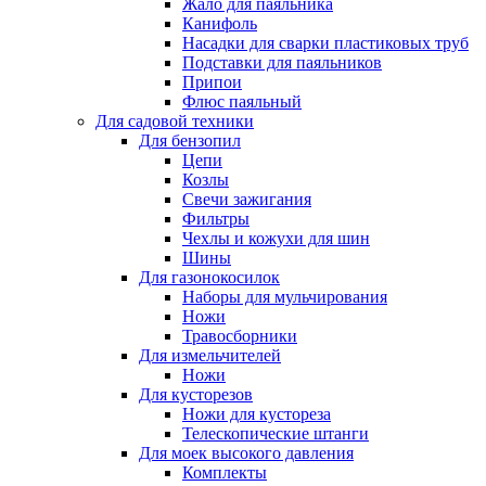
Жало для паяльника
Канифоль
Насадки для сварки пластиковых труб
Подставки для паяльников
Припои
Флюс паяльный
Для садовой техники
Для бензопил
Цепи
Козлы
Свечи зажигания
Фильтры
Чехлы и кожухи для шин
Шины
Для газонокосилок
Наборы для мульчирования
Ножи
Травосборники
Для измельчителей
Ножи
Для кусторезов
Ножи для кустореза
Телескопические штанги
Для моек высокого давления
Комплекты