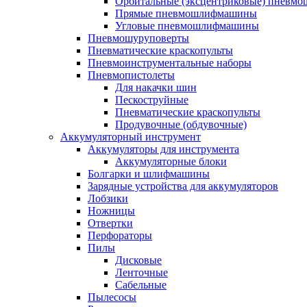
Орбитальные (эксцентриковые) пнев
Прямые пневмошлифмашины
Угловые пневмошлифмашины
Пневмошуруповерты
Пневматические краскопульты
Пневмоинструментальные наборы
Пневмопистолеты
Для накачки шин
Пескоструйные
Пневматические краскопульты
Продувочные (обдувочные)
Аккумуляторный инструмент
Аккумуляторы для инструмента
Аккумуляторные блоки
Болгарки и шлифмашины
Зарядные устройства для аккумуляторов
Лобзики
Ножницы
Отвертки
Перфораторы
Пилы
Дисковые
Ленточные
Сабельные
Пылесосы