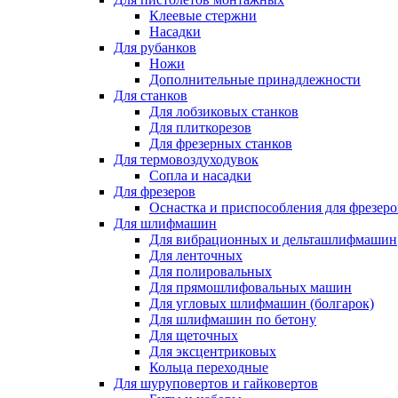
Клеевые стержни
Насадки
Для рубанков
Ножи
Дополнительные принадлежности
Для станков
Для лобзиковых станков
Для плиткорезов
Для фрезерных станков
Для термовоздуходувок
Сопла и насадки
Для фрезеров
Оснастка и приспособления для фрезеро
Для шлифмашин
Для вибрационных и дельташлифмашин
Для ленточных
Для полировальных
Для прямошлифовальных машин
Для угловых шлифмашин (болгарок)
Для шлифмашин по бетону
Для щеточных
Для эксцентриковых
Кольца переходные
Для шуруповертов и гайковертов