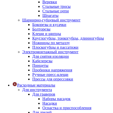
Веревки
Стальные тросы
Стальные цепи
Шпагаты
Шарнирно-губцевый инструмент
Бокорезы и кусачки
Болторезы
Клещи и щипцы
Круглогубцы, тонкогубцы, длинногубцы
Ножницы по металлу
Плоскогубцы и пассатижи
Электромонтажный инструмент
Для снятия изоляции
Кабелерезы
Пинцеты
Пробники напряжения
Ручные пресс-клещи
Прессы для опрессовки
Расходные материалы
Для инструмента
Для граверов
Наборы насадок
Насадки
Оснастка и приспособления
Для дрелей