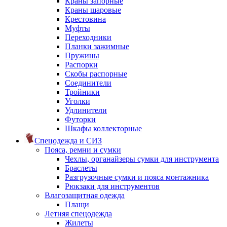
Краны запорные
Краны шаровые
Крестовина
Муфты
Переходники
Планки зажимные
Пружины
Распорки
Скобы распорные
Соединители
Тройники
Уголки
Удлинители
Футорки
Шкафы коллекторные
Спецодежда и СИЗ
Пояса, ремни и сумки
Чехлы, органайзеры сумки для инструмента
Браслеты
Разгрузочные сумки и пояса монтажника
Рюкзаки для инструментов
Влагозащитная одежда
Плащи
Летняя спецодежда
Жилеты