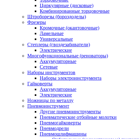
Циркулярные (дисковые)
Комбинированные торцовочные
Штроборезы (бороздоделы)
Фрезеры
Кромочные (окантовочные)
Ламельные
Универсальные
Степлеры (гвоздезабиватели)
Электрические
Многофункциональные (реноваторы)
Аккумуляторные
Сетевые
Наборы инструментов
Наборы электроинструмента
Гайковерты
Аккумуляторные
Электрические
Ножницы по металлу
Пневмоинструмент
Другие пневмоинструменты
Пневматические отбойные молотки
Пневмогайковерты
Пневмодрели
Пневмошлифмашины