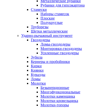
Металлические рубанки
Рубанки для гипсокартона
Стамески
Наборы стамесок
Плоские
Полукруглые
Труборезы
Щетки металлические
Ударно-рычажный инструмент
Гвоздодеры
Ломы-гвоздодеры
Монтировки-гвоздодеры
Усиленные гвоздодеры
Зубила
Кернеры и пробойники
Кирки
Киянки
Кувалды
Ломы
Молотки
Безынерционные
Многофункциональные
Молотки каменщика
Молотки кровельщика
Молотки-топоры