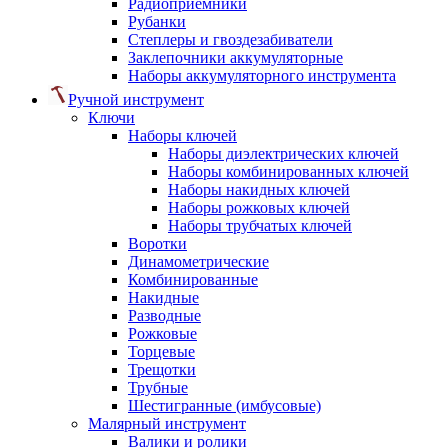
Радиоприемники
Рубанки
Степлеры и гвоздезабиватели
Заклепочники аккумуляторные
Наборы аккумуляторного инструмента
Ручной инструмент
Ключи
Наборы ключей
Наборы диэлектрических ключей
Наборы комбинированных ключей
Наборы накидных ключей
Наборы рожковых ключей
Наборы трубчатых ключей
Воротки
Динамометрические
Комбинированные
Накидные
Разводные
Рожковые
Торцевые
Трещотки
Трубные
Шестигранные (имбусовые)
Малярный инструмент
Валики и ролики