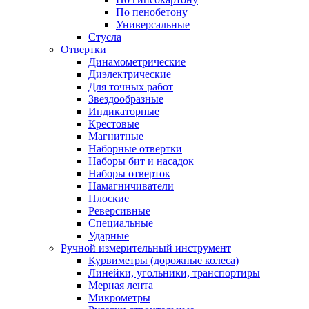
По пенобетону
Универсальные
Стусла
Отвертки
Динамометрические
Диэлектрические
Для точных работ
Звездообразные
Индикаторные
Крестовые
Магнитные
Наборные отвертки
Наборы бит и насадок
Наборы отверток
Намагничиватели
Плоские
Реверсивные
Специальные
Ударные
Ручной измерительный инструмент
Курвиметры (дорожные колеса)
Линейки, угольники, транспортиры
Мерная лента
Микрометры