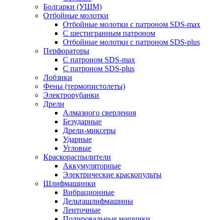
Болгарки (УШМ)
Отбойные молотки
Отбойные молотки с патроном SDS-max
С шестигранным патроном
Отбойные молотки с патроном SDS-plus
Перфораторы
С патроном SDS-max
С патроном SDS-plus
Лобзики
Фены (термопистолеты)
Электрорубанки
Дрели
Алмазного сверления
Безударные
Дрели-миксеры
Ударные
Угловые
Краскораспылители
Аккумуляторные
Электрические краскопульты
Шлифмашинки
Вибрационные
Дельташлифмашины
Ленточные
Полировальные машинки