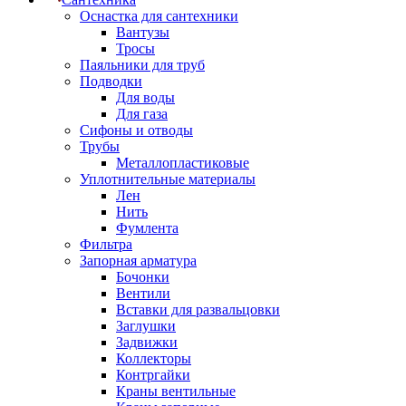
Оснастка для сантехники
Вантузы
Тросы
Паяльники для труб
Подводки
Для воды
Для газа
Сифоны и отводы
Трубы
Металлопластиковые
Уплотнительные материалы
Лен
Нить
Фумлента
Фильтра
Запорная арматура
Бочонки
Вентили
Вставки для развальцовки
Заглушки
Задвижки
Коллекторы
Контргайки
Краны вентильные