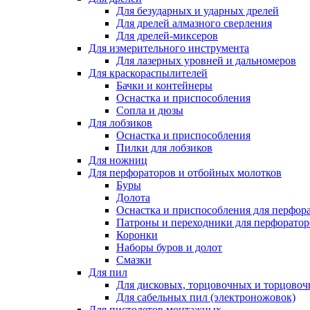
Для безударных и ударных дрелей
Для дрелей алмазного сверления
Для дрелей-миксеров
Для измерительного инструмента
Для лазерных уровней и дальномеров
Для краскораспылителей
Бачки и контейнеры
Оснастка и приспособления
Сопла и дюзы
Для лобзиков
Оснастка и приспособления
Пилки для лобзиков
Для ножниц
Для перфораторов и отбойных молотков
Буры
Долота
Оснастка и приспособления для перфор
Патроны и переходники для перфоратор
Коронки
Наборы буров и долот
Смазки
Для пил
Для дисковых, торцовочных и торцово
Для сабельных пил (электроножовок)
Для пистолетов монтажных