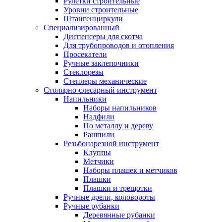
Рулетки строительные
Уровни строительные
Штангенциркули
Специализированный
Диспенсеры для скотча
Для трубопроводов и отопления
Просекатели
Ручные заклепочники
Стеклорезы
Степлеры механические
Столярно-слесарный инструмент
Напильники
Наборы напильников
Надфили
По металлу и дереву
Рашпили
Резьбонарезной инструмент
Клуппы
Метчики
Наборы плашек и метчиков
Плашки
Плашки и трещотки
Ручные дрели, коловороты
Ручные рубанки
Деревянные рубанки