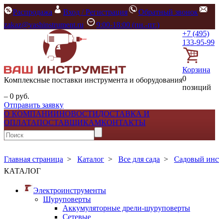
Распродажа
Вход / Регистрация
Обратный звонок
zakaz@vashinstrument.ru
9:00-18:00 (пн.-пт.)
+7 (495)
133-95-99
Корзина
0
Комплексные поставки инструмента и оборудования
позиций
– 0 руб.
Отправить заявку
О КОМПАНИИ
НОВОСТИ
ДОСТАВКА И
ОПЛАТА
ПОСТАВЩИКАМ
КОНТАКТЫ
Главная страница
>
Каталог
>
Все для сада
>
Садовый инс
КАТАЛОГ
Электроинструменты
Шуруповерты
Аккумуляторные дрели-шуруповерты
Сетевые