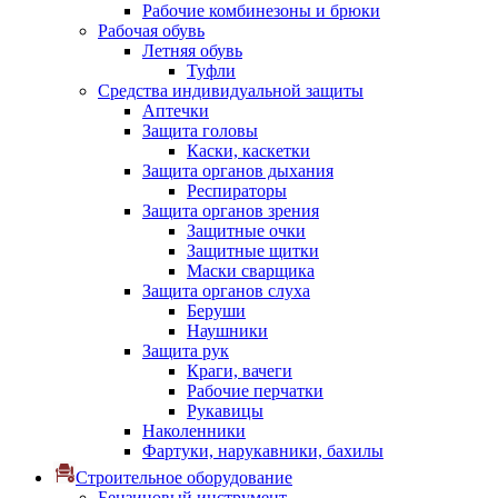
Рабочие комбинезоны и брюки
Рабочая обувь
Летняя обувь
Туфли
Средства индивидуальной защиты
Аптечки
Защита головы
Каски, каскетки
Защита органов дыхания
Респираторы
Защита органов зрения
Защитные очки
Защитные щитки
Маски сварщика
Защита органов слуха
Беруши
Наушники
Защита рук
Краги, вачеги
Рабочие перчатки
Рукавицы
Наколенники
Фартуки, нарукавники, бахилы
Строительное оборудование
Бензиновый инструмент