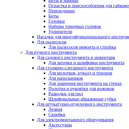
Биты и наборы
Оснастка и приспособления для гайкове
Переходники
Биты
Головки
Наборы торцевых головок
Удлинители
Насадки для многофункционального инструм
Для пылесосов
Для пылесосов ремонта и стройки
Для ручного инструмента
Для садового инструмента и инвентаря
Для заточки и шлифовки инструмента
Для столярно-слесарного инструмента
Для молотков, кувалд и топоров
Для напильников
Для хранения инструмента на стенах
Полотна и рукоятки для ножовок
Разводки для пил
Шлифовальные абразивные губки
Для штукатурно-отделочного инструмента
Лезвия
Скребки
Для электромонтажного оборудования
Аксессуары