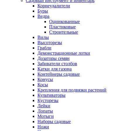
Садовый инструмент и инвентарь
Корнеудалители
Буры
Ведра
Оцинкованные
Пластиковые
Строительные
Вилы
Высоторезы
Грабли
Демонстрационные лотки
Дозаторы семян
Забиватели столбов
Катки для газона
Контейнеры садовые
Конусы
Косы
Крепления для подвязки растений
Культиваторы
Кусторезы
Лейки
Лопаты
Мотыги
Наборы садовые
Ножи