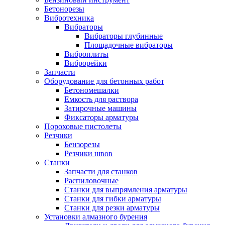
Бетонорезы
Вибротехника
Вибраторы
Вибраторы глубинные
Площадочные вибраторы
Виброплиты
Виброрейки
Запчасти
Оборудование для бетонных работ
Бетономешалки
Емкость для раствора
Затирочные машины
Фиксаторы арматуры
Пороховые пистолеты
Резчики
Бензорезы
Резчики швов
Станки
Запчасти для станков
Распиловочные
Станки для выпрямления арматуры
Станки для гибки арматуры
Станки для резки арматуры
Установки алмазного бурения