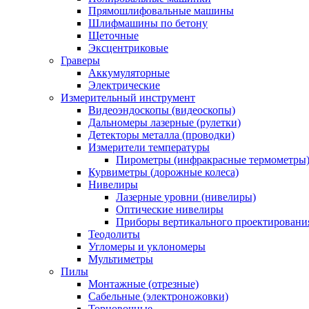
Прямошлифовальные машины
Шлифмашины по бетону
Щеточные
Эксцентриковые
Граверы
Аккумуляторные
Электрические
Измерительный инструмент
Видеоэндоскопы (видеоскопы)
Дальномеры лазерные (рулетки)
Детекторы металла (проводки)
Измерители температуры
Пирометры (инфракрасные термометры
Курвиметры (дорожные колеса)
Нивелиры
Лазерные уровни (нивелиры)
Оптические нивелиры
Приборы вертикального проектировани
Теодолиты
Угломеры и уклономеры
Мультиметры
Пилы
Монтажные (отрезные)
Сабельные (электроножовки)
Торцовочные