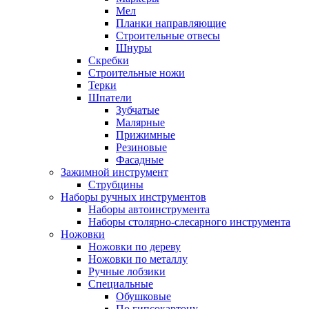
Мел
Планки направляющие
Строительные отвесы
Шнуры
Скребки
Строительные ножи
Терки
Шпатели
Зубчатые
Малярные
Прижимные
Резиновые
Фасадные
Зажимной инструмент
Струбцины
Наборы ручных инструментов
Наборы автоинструмента
Наборы столярно-слесарного инструмента
Ножовки
Ножовки по дереву
Ножовки по металлу
Ручные лобзики
Специальные
Обушковые
По гипсокартону