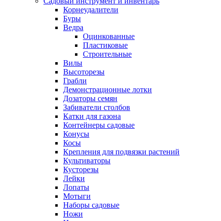
Садовый инструмент и инвентарь
Корнеудалители
Буры
Ведра
Оцинкованные
Пластиковые
Строительные
Вилы
Высоторезы
Грабли
Демонстрационные лотки
Дозаторы семян
Забиватели столбов
Катки для газона
Контейнеры садовые
Конусы
Косы
Крепления для подвязки растений
Культиваторы
Кусторезы
Лейки
Лопаты
Мотыги
Наборы садовые
Ножи