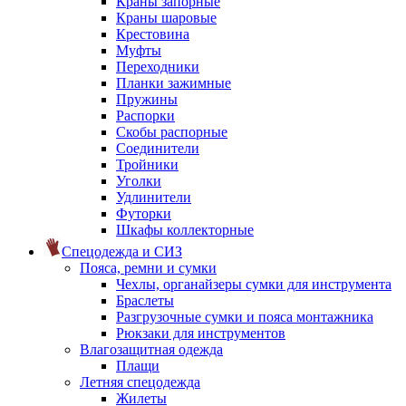
Краны запорные
Краны шаровые
Крестовина
Муфты
Переходники
Планки зажимные
Пружины
Распорки
Скобы распорные
Соединители
Тройники
Уголки
Удлинители
Футорки
Шкафы коллекторные
Спецодежда и СИЗ
Пояса, ремни и сумки
Чехлы, органайзеры сумки для инструмента
Браслеты
Разгрузочные сумки и пояса монтажника
Рюкзаки для инструментов
Влагозащитная одежда
Плащи
Летняя спецодежда
Жилеты