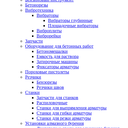
Бетонорезы
Вибротехника
Вибраторы
Вибраторы глубинные
Площадочные вибраторы
Виброплиты
Виброрейки
Запчасти
Оборудование для бетонных работ
Бетономешалки
Емкость для раствора
Затирочные машины
Фиксаторы арматуры
Пороховые пистолеты
Резчики
Бензорезы
Резчики швов
Станки
Запчасти для станков
Распиловочные
Станки для выпрямления арматуры
Станки для гибки арматуры
Станки для резки арматуры
Установки алмазного бурения