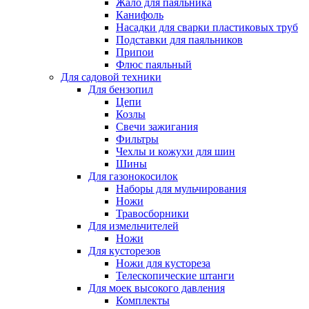
Жало для паяльника
Канифоль
Насадки для сварки пластиковых труб
Подставки для паяльников
Припои
Флюс паяльный
Для садовой техники
Для бензопил
Цепи
Козлы
Свечи зажигания
Фильтры
Чехлы и кожухи для шин
Шины
Для газонокосилок
Наборы для мульчирования
Ножи
Травосборники
Для измельчителей
Ножи
Для кусторезов
Ножи для кустореза
Телескопические штанги
Для моек высокого давления
Комплекты