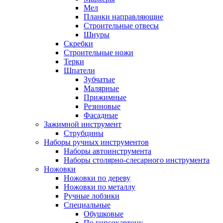
Мел
Планки направляющие
Строительные отвесы
Шнуры
Скребки
Строительные ножи
Терки
Шпатели
Зубчатые
Малярные
Прижимные
Резиновые
Фасадные
Зажимной инструмент
Струбцины
Наборы ручных инструментов
Наборы автоинструмента
Наборы столярно-слесарного инструмента
Ножовки
Ножовки по дереву
Ножовки по металлу
Ручные лобзики
Специальные
Обушковые
По гипсокартону