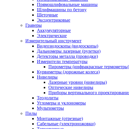
Прямошлифовальные машины
Шлифмашины по бетону
Щеточные
Эксцентриковые
Граверы
Аккумуляторные
Электрические
Измерительный инструмент
Видеоэндоскопы (видеоскопы)
Дальномеры лазерные (рулетки)
Детекторы металла (проводки)
Измерители температуры
Пирометры (инфракрасные термометры
Курвиметры (дорожные колеса)
Нивелиры
Лазерные уровни (нивелиры)
Оптические нивелиры
Приборы вертикального проектировани
Теодолиты
Угломеры и уклономеры
Мультиметры
Пилы
Монтажные (отрезные)
Сабельные (электроножовки)
Торцовочные