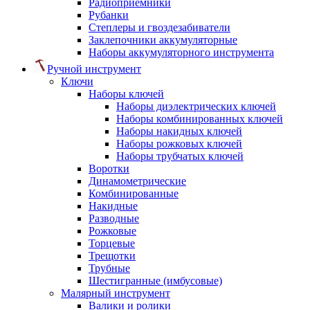
Радиоприемники
Рубанки
Степлеры и гвоздезабиватели
Заклепочники аккумуляторные
Наборы аккумуляторного инструмента
Ручной инструмент
Ключи
Наборы ключей
Наборы диэлектрических ключей
Наборы комбинированных ключей
Наборы накидных ключей
Наборы рожковых ключей
Наборы трубчатых ключей
Воротки
Динамометрические
Комбинированные
Накидные
Разводные
Рожковые
Торцевые
Трещотки
Трубные
Шестигранные (имбусовые)
Малярный инструмент
Валики и ролики