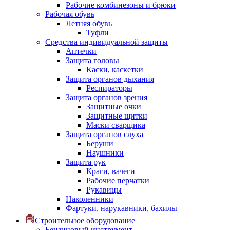
Рабочие комбинезоны и брюки
Рабочая обувь
Летняя обувь
Туфли
Средства индивидуальной защиты
Аптечки
Защита головы
Каски, каскетки
Защита органов дыхания
Респираторы
Защита органов зрения
Защитные очки
Защитные щитки
Маски сварщика
Защита органов слуха
Беруши
Наушники
Защита рук
Краги, вачеги
Рабочие перчатки
Рукавицы
Наколенники
Фартуки, нарукавники, бахилы
Строительное оборудование
Бензиновый инструмент