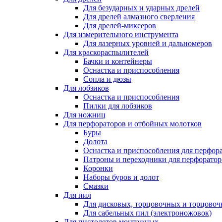
Для безударных и ударных дрелей
Для дрелей алмазного сверления
Для дрелей-миксеров
Для измерительного инструмента
Для лазерных уровней и дальномеров
Для краскораспылителей
Бачки и контейнеры
Оснастка и приспособления
Сопла и дюзы
Для лобзиков
Оснастка и приспособления
Пилки для лобзиков
Для ножниц
Для перфораторов и отбойных молотков
Буры
Долота
Оснастка и приспособления для перфор
Патроны и переходники для перфоратор
Коронки
Наборы буров и долот
Смазки
Для пил
Для дисковых, торцовочных и торцово
Для сабельных пил (электроножовок)
Для пистолетов монтажных