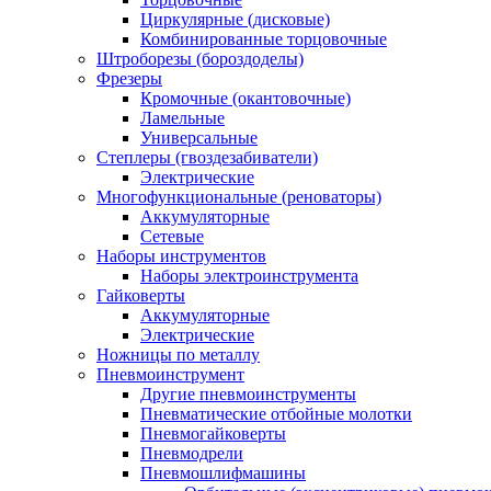
Циркулярные (дисковые)
Комбинированные торцовочные
Штроборезы (бороздоделы)
Фрезеры
Кромочные (окантовочные)
Ламельные
Универсальные
Степлеры (гвоздезабиватели)
Электрические
Многофункциональные (реноваторы)
Аккумуляторные
Сетевые
Наборы инструментов
Наборы электроинструмента
Гайковерты
Аккумуляторные
Электрические
Ножницы по металлу
Пневмоинструмент
Другие пневмоинструменты
Пневматические отбойные молотки
Пневмогайковерты
Пневмодрели
Пневмошлифмашины