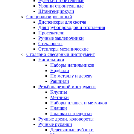
Рулетки строительные
Уровни строительные
Штангенциркули
Специализированный
Диспенсеры для скотча
Для трубопроводов и отопления
Просекатели
Ручные заклепочники
Стеклорезы
Степлеры механические
Столярно-слесарный инструмент
Напильники
Наборы напильников
Надфили
По металлу и дереву
Рашпили
Резьбонарезной инструмент
Клуппы
Метчики
Наборы плашек и метчиков
Плашки
Плашки и трещотки
Ручные дрели, коловороты
Ручные рубанки
Деревянные рубанки