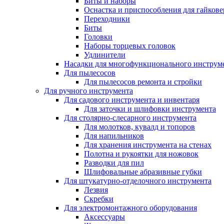
Биты и наборы
Оснастка и приспособления для гайкове
Переходники
Биты
Головки
Наборы торцевых головок
Удлинители
Насадки для многофункционального инструм
Для пылесосов
Для пылесосов ремонта и стройки
Для ручного инструмента
Для садового инструмента и инвентаря
Для заточки и шлифовки инструмента
Для столярно-слесарного инструмента
Для молотков, кувалд и топоров
Для напильников
Для хранения инструмента на стенах
Полотна и рукоятки для ножовок
Разводки для пил
Шлифовальные абразивные губки
Для штукатурно-отделочного инструмента
Лезвия
Скребки
Для электромонтажного оборудования
Аксессуары