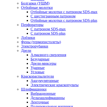
Болгарки (УШМ)
Отбойные молотки
Отбойные молотки с патроном SDS-max
С шестигранным патроном
Отбойные молотки с патроном SDS-plus
Перфораторы
С патроном SDS-max
С патроном SDS-plus
Лобзики
Фены (термопистолеты)
Электрорубанки
Дрели
Алмазного сверления
Безударные
Дрели-миксеры
Ударные
Угловые
Краскораспылители
Аккумуляторные
Электрические краскопульты
Шлифмашинки
Вибрационные
Дельташлифмашины
Ленточные
Полировальные машинки