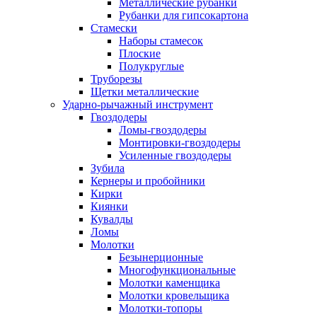
Металлические рубанки
Рубанки для гипсокартона
Стамески
Наборы стамесок
Плоские
Полукруглые
Труборезы
Щетки металлические
Ударно-рычажный инструмент
Гвоздодеры
Ломы-гвоздодеры
Монтировки-гвоздодеры
Усиленные гвоздодеры
Зубила
Кернеры и пробойники
Кирки
Киянки
Кувалды
Ломы
Молотки
Безынерционные
Многофункциональные
Молотки каменщика
Молотки кровельщика
Молотки-топоры