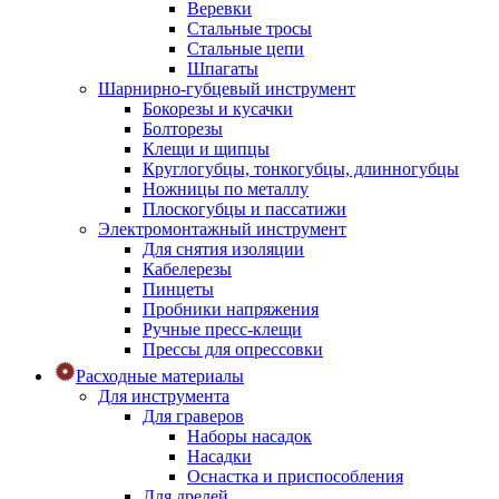
Веревки
Стальные тросы
Стальные цепи
Шпагаты
Шарнирно-губцевый инструмент
Бокорезы и кусачки
Болторезы
Клещи и щипцы
Круглогубцы, тонкогубцы, длинногубцы
Ножницы по металлу
Плоскогубцы и пассатижи
Электромонтажный инструмент
Для снятия изоляции
Кабелерезы
Пинцеты
Пробники напряжения
Ручные пресс-клещи
Прессы для опрессовки
Расходные материалы
Для инструмента
Для граверов
Наборы насадок
Насадки
Оснастка и приспособления
Для дрелей