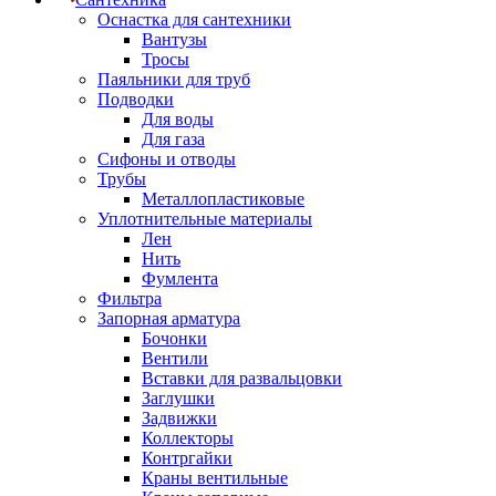
Оснастка для сантехники
Вантузы
Тросы
Паяльники для труб
Подводки
Для воды
Для газа
Сифоны и отводы
Трубы
Металлопластиковые
Уплотнительные материалы
Лен
Нить
Фумлента
Фильтра
Запорная арматура
Бочонки
Вентили
Вставки для развальцовки
Заглушки
Задвижки
Коллекторы
Контргайки
Краны вентильные