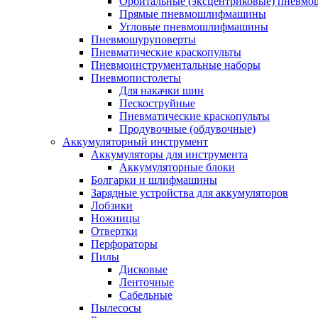
Орбитальные (эксцентриковые) пнев
Прямые пневмошлифмашины
Угловые пневмошлифмашины
Пневмошуруповерты
Пневматические краскопульты
Пневмоинструментальные наборы
Пневмопистолеты
Для накачки шин
Пескоструйные
Пневматические краскопульты
Продувочные (обдувочные)
Аккумуляторный инструмент
Аккумуляторы для инструмента
Аккумуляторные блоки
Болгарки и шлифмашины
Зарядные устройства для аккумуляторов
Лобзики
Ножницы
Отвертки
Перфораторы
Пилы
Дисковые
Ленточные
Сабельные
Пылесосы