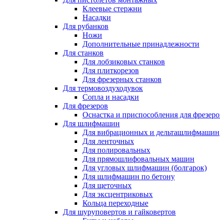
Клеевые стержни
Насадки
Для рубанков
Ножи
Дополнительные принадлежности
Для станков
Для лобзиковых станков
Для плиткорезов
Для фрезерных станков
Для термовоздуходувок
Сопла и насадки
Для фрезеров
Оснастка и приспособления для фрезеро
Для шлифмашин
Для вибрационных и дельташлифмашин
Для ленточных
Для полировальных
Для прямошлифовальных машин
Для угловых шлифмашин (болгарок)
Для шлифмашин по бетону
Для щеточных
Для эксцентриковых
Кольца переходные
Для шуруповертов и гайковертов