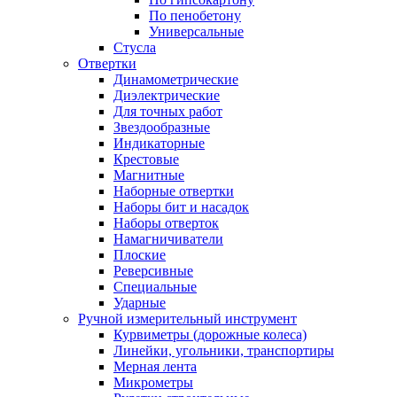
По пенобетону
Универсальные
Стусла
Отвертки
Динамометрические
Диэлектрические
Для точных работ
Звездообразные
Индикаторные
Крестовые
Магнитные
Наборные отвертки
Наборы бит и насадок
Наборы отверток
Намагничиватели
Плоские
Реверсивные
Специальные
Ударные
Ручной измерительный инструмент
Курвиметры (дорожные колеса)
Линейки, угольники, транспортиры
Мерная лента
Микрометры