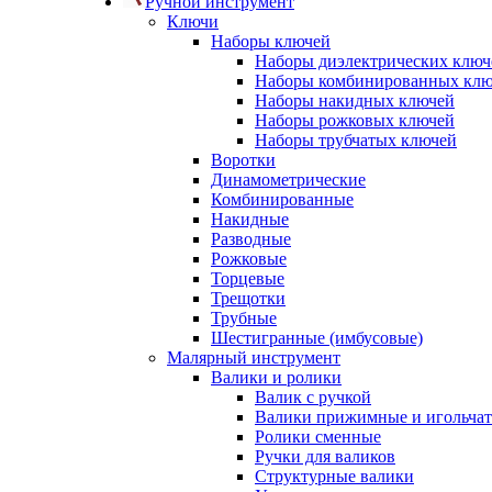
Ручной инструмент
Ключи
Наборы ключей
Наборы диэлектрических ключ
Наборы комбинированных кл
Наборы накидных ключей
Наборы рожковых ключей
Наборы трубчатых ключей
Воротки
Динамометрические
Комбинированные
Накидные
Разводные
Рожковые
Торцевые
Трещотки
Трубные
Шестигранные (имбусовые)
Малярный инструмент
Валики и ролики
Валик с ручкой
Валики прижимные и игольча
Ролики сменные
Ручки для валиков
Структурные валики