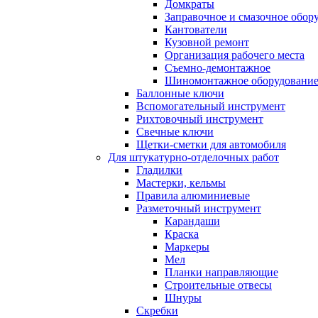
Домкраты
Заправочное и смазочное обор
Кантователи
Кузовной ремонт
Организация рабочего места
Съемно-демонтажное
Шиномонтажное оборудовани
Баллонные ключи
Вспомогательный инструмент
Рихтовочный инструмент
Свечные ключи
Щетки-сметки для автомобиля
Для штукатурно-отделочных работ
Гладилки
Мастерки, кельмы
Правила алюминиевые
Разметочный инструмент
Карандаши
Краска
Маркеры
Мел
Планки направляющие
Строительные отвесы
Шнуры
Скребки