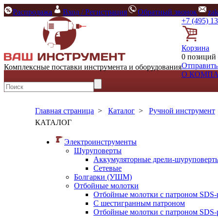
Распродажа
Вход / Регистрация
Обратный звонок
za
+7 (495) 1
Корзина
0 позиций 
Отправить
Комплексные поставки инструмента и оборудования
О КОМП
Главная страница
>
Каталог
>
Ручной инструмент
КАТАЛОГ
Электроинструменты
Шуруповерты
Аккумуляторные дрели-шуруповерт
Сетевые
Болгарки (УШМ)
Отбойные молотки
Отбойные молотки с патроном SDS-
С шестигранным патроном
Отбойные молотки с патроном SDS-p