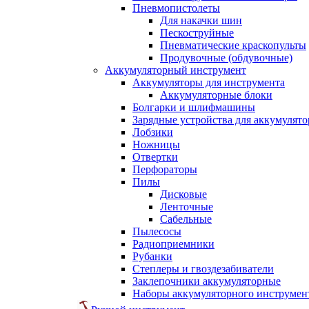
Пневмопистолеты
Для накачки шин
Пескоструйные
Пневматические краскопульты
Продувочные (обдувочные)
Аккумуляторный инструмент
Аккумуляторы для инструмента
Аккумуляторные блоки
Болгарки и шлифмашины
Зарядные устройства для аккумулято
Лобзики
Ножницы
Отвертки
Перфораторы
Пилы
Дисковые
Ленточные
Сабельные
Пылесосы
Радиоприемники
Рубанки
Степлеры и гвоздезабиватели
Заклепочники аккумуляторные
Наборы аккумуляторного инструмен