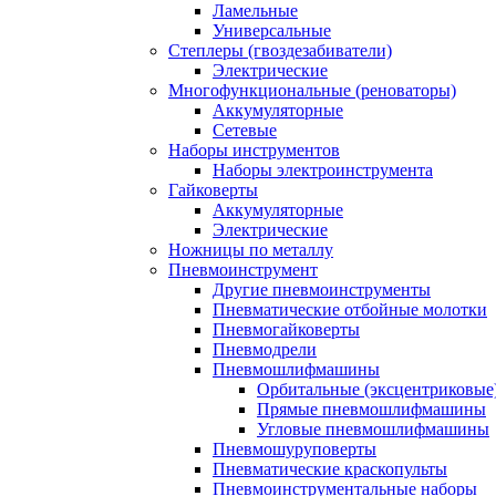
Ламельные
Универсальные
Степлеры (гвоздезабиватели)
Электрические
Многофункциональные (реноваторы)
Аккумуляторные
Сетевые
Наборы инструментов
Наборы электроинструмента
Гайковерты
Аккумуляторные
Электрические
Ножницы по металлу
Пневмоинструмент
Другие пневмоинструменты
Пневматические отбойные молотки
Пневмогайковерты
Пневмодрели
Пневмошлифмашины
Орбитальные (эксцентриковы
Прямые пневмошлифмашины
Угловые пневмошлифмашины
Пневмошуруповерты
Пневматические краскопульты
Пневмоинструментальные наборы