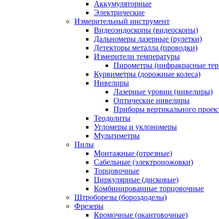
Аккумуляторные
Электрические
Измерительный инструмент
Видеоэндоскопы (видеоскопы)
Дальномеры лазерные (рулетки)
Детекторы металла (проводки)
Измерители температуры
Пирометры (инфракрасные те
Курвиметры (дорожные колеса)
Нивелиры
Лазерные уровни (нивелиры)
Оптические нивелиры
Приборы вертикального проек
Теодолиты
Угломеры и уклономеры
Мультиметры
Пилы
Монтажные (отрезные)
Сабельные (электроножовки)
Торцовочные
Циркулярные (дисковые)
Комбинированные торцовочные
Штроборезы (бороздоделы)
Фрезеры
Кромочные (окантовочные)