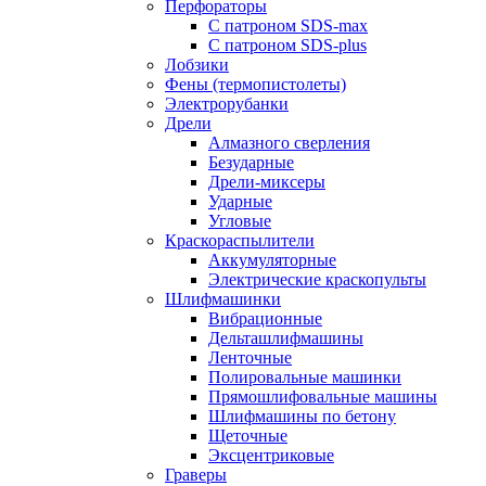
Перфораторы
С патроном SDS-max
С патроном SDS-plus
Лобзики
Фены (термопистолеты)
Электрорубанки
Дрели
Алмазного сверления
Безударные
Дрели-миксеры
Ударные
Угловые
Краскораспылители
Аккумуляторные
Электрические краскопульты
Шлифмашинки
Вибрационные
Дельташлифмашины
Ленточные
Полировальные машинки
Прямошлифовальные машины
Шлифмашины по бетону
Щеточные
Эксцентриковые
Граверы