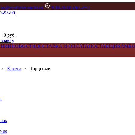
kaz@vashinstrument.ru
9:00-18:00 (пн.-пт.)
33-95-99
– 0 руб.
 заявку
АНИИ
НОВОСТИ
ДОСТАВКА И ОПЛАТА
ПОСТАВЩИКАМ
К
>
Ключи
>
Торцевые
ы
max
lus