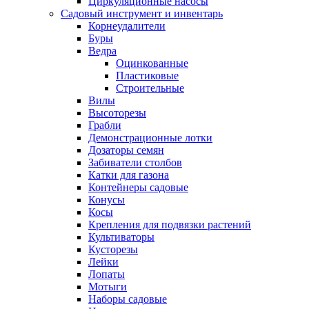
Циркуляционные насосы
Садовый инструмент и инвентарь
Корнеудалители
Буры
Ведра
Оцинкованные
Пластиковые
Строительные
Вилы
Высоторезы
Грабли
Демонстрационные лотки
Дозаторы семян
Забиватели столбов
Катки для газона
Контейнеры садовые
Конусы
Косы
Крепления для подвязки растений
Культиваторы
Кусторезы
Лейки
Лопаты
Мотыги
Наборы садовые