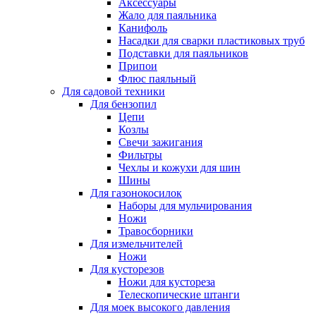
Аксессуары
Жало для паяльника
Канифоль
Насадки для сварки пластиковых труб
Подставки для паяльников
Припои
Флюс паяльный
Для садовой техники
Для бензопил
Цепи
Козлы
Свечи зажигания
Фильтры
Чехлы и кожухи для шин
Шины
Для газонокосилок
Наборы для мульчирования
Ножи
Травосборники
Для измельчителей
Ножи
Для кусторезов
Ножи для кустореза
Телескопические штанги
Для моек высокого давления