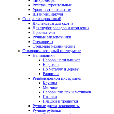
Микрометры
Рулетки строительные
Уровни строительные
Штангенциркули
Специализированный
Диспенсеры для скотча
Для трубопроводов и отопления
Просекатели
Ручные заклепочники
Стеклорезы
Степлеры механические
Столярно-слесарный инструмент
Напильники
Наборы напильников
Надфили
По металлу и дереву
Рашпили
Резьбонарезной инструмент
Клуппы
Метчики
Наборы плашек и метчиков
Плашки
Плашки и трещотки
Ручные дрели, коловороты
Ручные рубанки