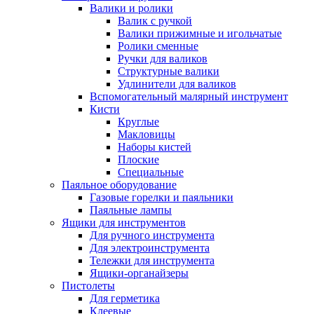
Валики и ролики
Валик с ручкой
Валики прижимные и игольчатые
Ролики сменные
Ручки для валиков
Структурные валики
Удлинители для валиков
Вспомогательный малярный инструмент
Кисти
Круглые
Макловицы
Наборы кистей
Плоские
Специальные
Паяльное оборудование
Газовые горелки и паяльники
Паяльные лампы
Ящики для инструментов
Для ручного инструмента
Для электроинструмента
Тележки для инструмента
Ящики-органайзеры
Пистолеты
Для герметика
Клеевые