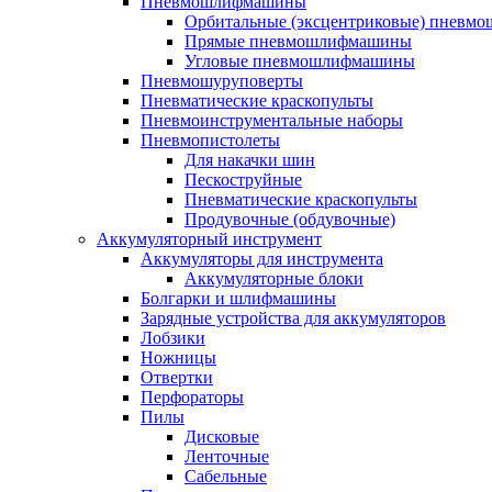
Пневмошлифмашины
Орбитальные (эксцентриковые) пнев
Прямые пневмошлифмашины
Угловые пневмошлифмашины
Пневмошуруповерты
Пневматические краскопульты
Пневмоинструментальные наборы
Пневмопистолеты
Для накачки шин
Пескоструйные
Пневматические краскопульты
Продувочные (обдувочные)
Аккумуляторный инструмент
Аккумуляторы для инструмента
Аккумуляторные блоки
Болгарки и шлифмашины
Зарядные устройства для аккумуляторов
Лобзики
Ножницы
Отвертки
Перфораторы
Пилы
Дисковые
Ленточные
Сабельные