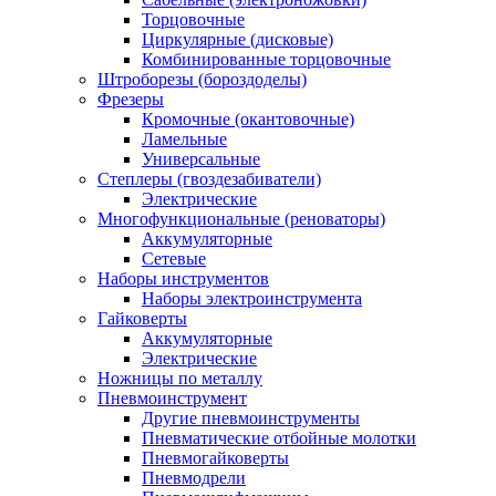
Торцовочные
Циркулярные (дисковые)
Комбинированные торцовочные
Штроборезы (бороздоделы)
Фрезеры
Кромочные (окантовочные)
Ламельные
Универсальные
Степлеры (гвоздезабиватели)
Электрические
Многофункциональные (реноваторы)
Аккумуляторные
Сетевые
Наборы инструментов
Наборы электроинструмента
Гайковерты
Аккумуляторные
Электрические
Ножницы по металлу
Пневмоинструмент
Другие пневмоинструменты
Пневматические отбойные молотки
Пневмогайковерты
Пневмодрели