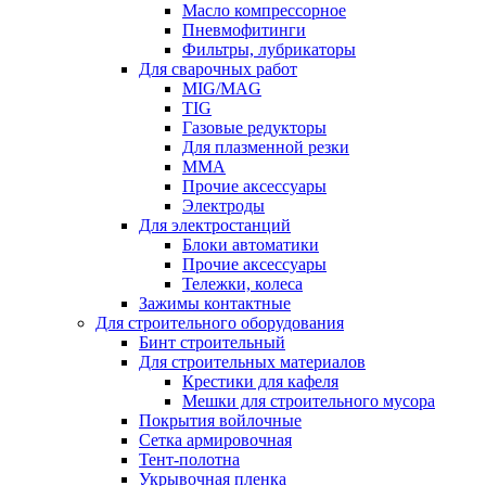
Масло компрессорное
Пневмофитинги
Фильтры, лубрикаторы
Для сварочных работ
MIG/MAG
TIG
Газовые редукторы
Для плазменной резки
ММА
Прочие аксессуары
Электроды
Для электростанций
Блоки автоматики
Прочие аксессуары
Тележки, колеса
Зажимы контактные
Для строительного оборудования
Бинт строительный
Для строительных материалов
Крестики для кафеля
Мешки для строительного мусора
Покрытия войлочные
Сетка армировочная
Тент-полотна
Укрывочная пленка