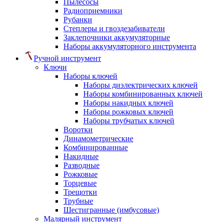
Пылесосы
Радиоприемники
Рубанки
Степлеры и гвоздезабиватели
Заклепочники аккумуляторные
Наборы аккумуляторного инструмента
Ручной инструмент
Ключи
Наборы ключей
Наборы диэлектрических ключей
Наборы комбинированных ключей
Наборы накидных ключей
Наборы рожковых ключей
Наборы трубчатых ключей
Воротки
Динамометрические
Комбинированные
Накидные
Разводные
Рожковые
Торцевые
Трещотки
Трубные
Шестигранные (имбусовые)
Малярный инструмент