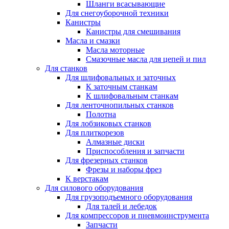
Шланги всасывающие
Для снегоуборочной техники
Канистры
Канистры для смешивания
Масла и смазки
Масла моторные
Смазочные масла для цепей и пил
Для станков
Для шлифовальных и заточных
К заточным станкам
К шлифовальным станкам
Для ленточнопильных станков
Полотна
Для лобзиковых станков
Для плиткорезов
Алмазные диски
Приспособления и запчасти
Для фрезерных станков
Фрезы и наборы фрез
К верстакам
Для силового оборудования
Для грузоподъемного оборудования
Для талей и лебедок
Для компрессоров и пневмоинструмента
Запчасти