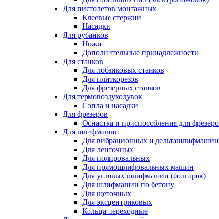
Для пистолетов монтажных
Клеевые стержни
Насадки
Для рубанков
Ножи
Дополнительные принадлежности
Для станков
Для лобзиковых станков
Для плиткорезов
Для фрезерных станков
Для термовоздуходувок
Сопла и насадки
Для фрезеров
Оснастка и приспособления для фрезеро
Для шлифмашин
Для вибрационных и дельташлифмашин
Для ленточных
Для полировальных
Для прямошлифовальных машин
Для угловых шлифмашин (болгарок)
Для шлифмашин по бетону
Для щеточных
Для эксцентриковых
Кольца переходные