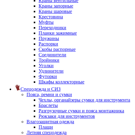
Краны вентильные
Краны запорные
Краны шаровые
Крестовина
Муфты
Переходники
Планки зажимные
Пружины
Распорки
Скобы распорные
Соединители
Тройники
Уголки
Удлинители
Футорки
Шкафы коллекторные
Спецодежда и СИЗ
Пояса, ремни и сумки
Чехлы, органайзеры сумки для инструмента
Браслеты
Разгрузочные сумки и пояса монтажника
Рюкзаки для инструментов
Влагозащитная одежда
Плащи
Летняя спецодежда