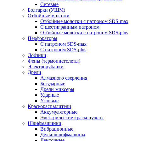
Сетевые
Болгарки (УШМ)
Отбойные молотки
Отбойные молотки с патроном SDS-max
С шестигранным патроном
Отбойные молотки с патроном SDS-plus
Перфораторы
С патроном SDS-max
С патроном SDS-plus
Лобзики
Фены (термопистолеты)
Электрорубанки
Дрели
Алмазного сверления
Безударные
Дрели-миксеры
Ударные
Угловые
Краскораспылители
Аккумуляторные
Электрические краскопульты
Шлифмашинки
Вибрационные
Дельташлифмашины
Ленточные