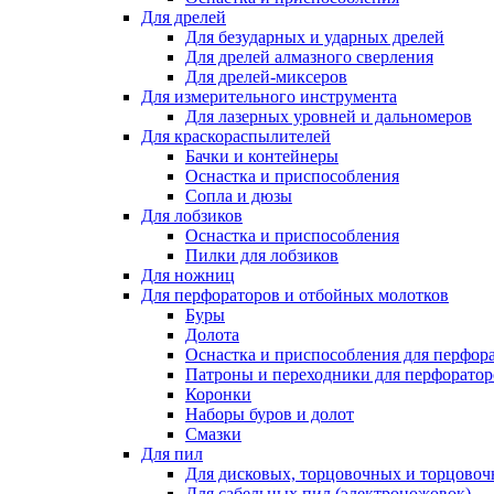
Для дрелей
Для безударных и ударных дрелей
Для дрелей алмазного сверления
Для дрелей-миксеров
Для измерительного инструмента
Для лазерных уровней и дальномеров
Для краскораспылителей
Бачки и контейнеры
Оснастка и приспособления
Сопла и дюзы
Для лобзиков
Оснастка и приспособления
Пилки для лобзиков
Для ножниц
Для перфораторов и отбойных молотков
Буры
Долота
Оснастка и приспособления для перфор
Патроны и переходники для перфоратор
Коронки
Наборы буров и долот
Смазки
Для пил
Для дисковых, торцовочных и торцово
Для сабельных пил (электроножовок)