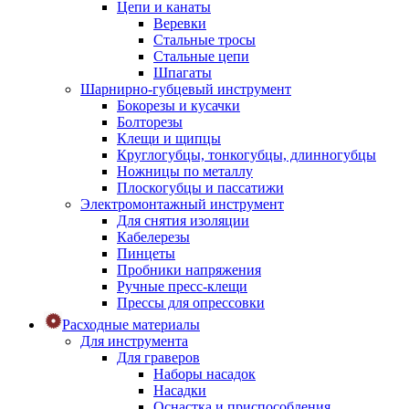
Цепи и канаты
Веревки
Стальные тросы
Стальные цепи
Шпагаты
Шарнирно-губцевый инструмент
Бокорезы и кусачки
Болторезы
Клещи и щипцы
Круглогубцы, тонкогубцы, длинногубцы
Ножницы по металлу
Плоскогубцы и пассатижи
Электромонтажный инструмент
Для снятия изоляции
Кабелерезы
Пинцеты
Пробники напряжения
Ручные пресс-клещи
Прессы для опрессовки
Расходные материалы
Для инструмента
Для граверов
Наборы насадок
Насадки
Оснастка и приспособления