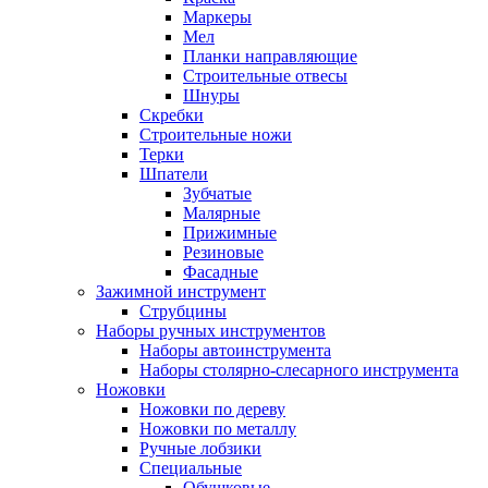
Маркеры
Мел
Планки направляющие
Строительные отвесы
Шнуры
Скребки
Строительные ножи
Терки
Шпатели
Зубчатые
Малярные
Прижимные
Резиновые
Фасадные
Зажимной инструмент
Струбцины
Наборы ручных инструментов
Наборы автоинструмента
Наборы столярно-слесарного инструмента
Ножовки
Ножовки по дереву
Ножовки по металлу
Ручные лобзики
Специальные
Обушковые