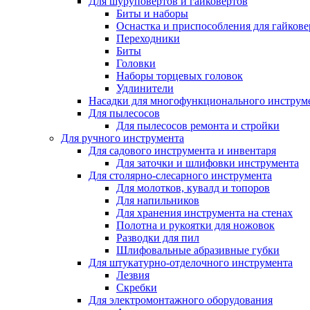
Для шуруповертов и гайковертов
Биты и наборы
Оснастка и приспособления для гайкове
Переходники
Биты
Головки
Наборы торцевых головок
Удлинители
Насадки для многофункционального инструм
Для пылесосов
Для пылесосов ремонта и стройки
Для ручного инструмента
Для садового инструмента и инвентаря
Для заточки и шлифовки инструмента
Для столярно-слесарного инструмента
Для молотков, кувалд и топоров
Для напильников
Для хранения инструмента на стенах
Полотна и рукоятки для ножовок
Разводки для пил
Шлифовальные абразивные губки
Для штукатурно-отделочного инструмента
Лезвия
Скребки
Для электромонтажного оборудования