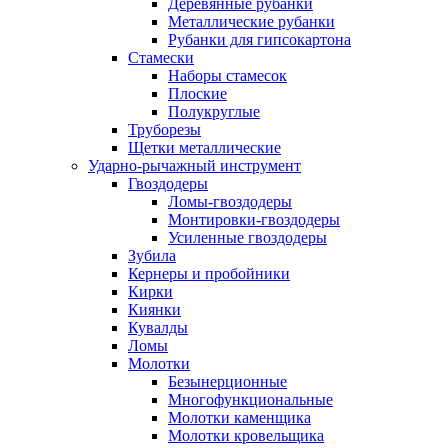
Деревянные рубанки
Металлические рубанки
Рубанки для гипсокартона
Стамески
Наборы стамесок
Плоские
Полукруглые
Труборезы
Щетки металлические
Ударно-рычажный инструмент
Гвоздодеры
Ломы-гвоздодеры
Монтировки-гвоздодеры
Усиленные гвоздодеры
Зубила
Кернеры и пробойники
Кирки
Киянки
Кувалды
Ломы
Молотки
Безынерционные
Многофункциональные
Молотки каменщика
Молотки кровельщика