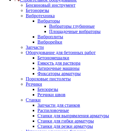
Бензиновый инструмент
Бетонорезы
Вибротехника
Вибраторы
Вибраторы глубинные
Площадочные вибраторы
Виброплиты
Виброрейки
Запчасти
Оборудование для бетонных работ
Бетономешалки
Емкость для раствора
Затирочные машины
Фиксаторы арматуры
Пороховые пистолеты
Резчики
Бензорезы
Резчики швов
Станки
Запчасти для станков
Распиловочные
Станки для выпрямления арматуры
Станки для гибки арматуры
Станки для резки арматуры