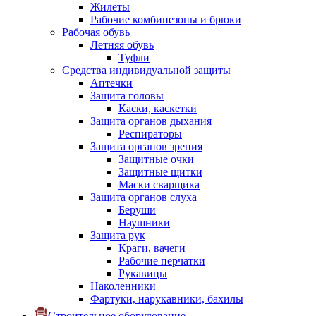
Жилеты
Рабочие комбинезоны и брюки
Рабочая обувь
Летняя обувь
Туфли
Средства индивидуальной защиты
Аптечки
Защита головы
Каски, каскетки
Защита органов дыхания
Респираторы
Защита органов зрения
Защитные очки
Защитные щитки
Маски сварщика
Защита органов слуха
Беруши
Наушники
Защита рук
Краги, вачеги
Рабочие перчатки
Рукавицы
Наколенники
Фартуки, нарукавники, бахилы
Строительное оборудование