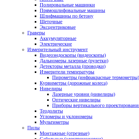
Полировальные машинки
Прямошлифовальные машины
Шлифмашины по бетону
Щеточные
Эксцентриковые
Граверы
Аккумуляторные
Электрические
Измерительный инструмент
Видеоэндоскопы (видеоскопы)
Дальномеры лазерные (рулетки)
Детекторы металла (проводки)
Измерители температуры
Пирометры (инфракрасные термометры
Курвиметры (дорожные колеса)
Нивелиры
Лазерные уровни (нивелиры)
Оптические нивелиры
Приборы вертикального проектировани
Теодолиты
Угломеры и уклономеры
Мультиметры
Пилы
Монтажные (отрезные)
Сабельные (электроножовки)