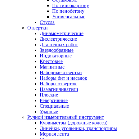
По гипсокартону
По пенобетону
Универсальные
Стусла
Отвертки
Динамометрические
Диэлектрические
Для точных работ
Звездообразные
Индикаторные
Крестовые
Магнитные
Наборные отвертки
Наборы бит и насадок
Наборы отверток
Намагничиватели
Плоские
Реверсивные
Специальные
Ударные
Ручной измерительный инструмент
Курвиметры (дорожные колеса)
Линейки, угольники, транспортиры
Мерная лента