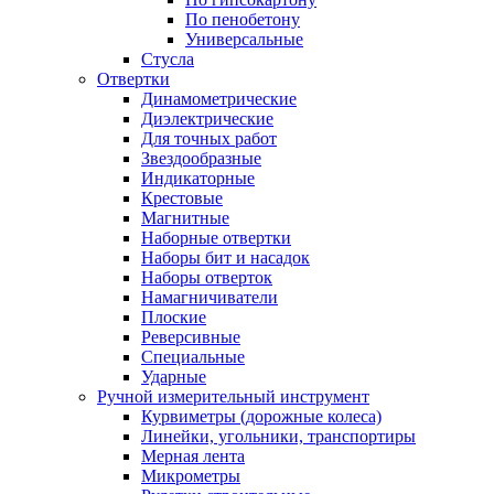
По пенобетону
Универсальные
Стусла
Отвертки
Динамометрические
Диэлектрические
Для точных работ
Звездообразные
Индикаторные
Крестовые
Магнитные
Наборные отвертки
Наборы бит и насадок
Наборы отверток
Намагничиватели
Плоские
Реверсивные
Специальные
Ударные
Ручной измерительный инструмент
Курвиметры (дорожные колеса)
Линейки, угольники, транспортиры
Мерная лента
Микрометры