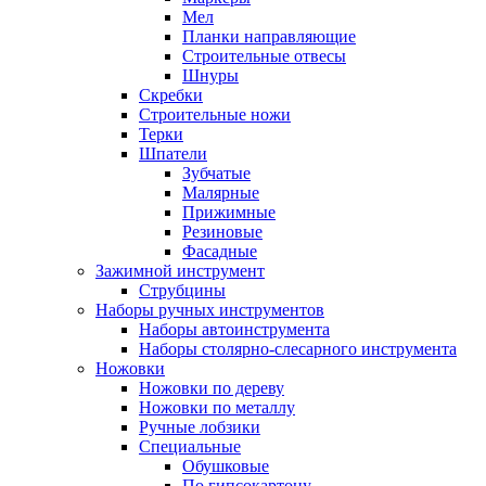
Мел
Планки направляющие
Строительные отвесы
Шнуры
Скребки
Строительные ножи
Терки
Шпатели
Зубчатые
Малярные
Прижимные
Резиновые
Фасадные
Зажимной инструмент
Струбцины
Наборы ручных инструментов
Наборы автоинструмента
Наборы столярно-слесарного инструмента
Ножовки
Ножовки по дереву
Ножовки по металлу
Ручные лобзики
Специальные
Обушковые
По гипсокартону