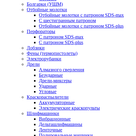
Болгарки (УШМ)
Отбойные молотки
Отбойные молотки с патроном SDS-max
С шестигранным патроном
Отбойные молотки с патроном SDS-plus
Перфораторы
С патроном SDS-max
С патроном SDS-plus
Лобзики
Фены (термопистолеты)
Электрорубанки
Дрели
Алмазного сверления
Безударные
Дрели-миксеры
Ударные
Угловые
Краскораспылители
Аккумуляторные
Электрические краскопульты
Шлифмашинки
Вибрационные
Дельташлифмашины
Ленточные
Полировальные машинки