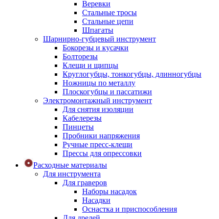
Веревки
Стальные тросы
Стальные цепи
Шпагаты
Шарнирно-губцевый инструмент
Бокорезы и кусачки
Болторезы
Клещи и щипцы
Круглогубцы, тонкогубцы, длинногубцы
Ножницы по металлу
Плоскогубцы и пассатижи
Электромонтажный инструмент
Для снятия изоляции
Кабелерезы
Пинцеты
Пробники напряжения
Ручные пресс-клещи
Прессы для опрессовки
Расходные материалы
Для инструмента
Для граверов
Наборы насадок
Насадки
Оснастка и приспособления
Для дрелей