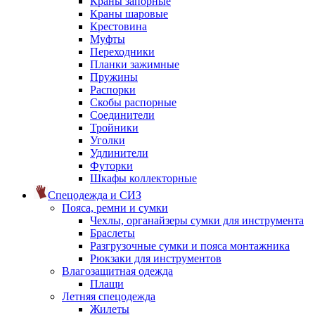
Краны запорные
Краны шаровые
Крестовина
Муфты
Переходники
Планки зажимные
Пружины
Распорки
Скобы распорные
Соединители
Тройники
Уголки
Удлинители
Футорки
Шкафы коллекторные
Спецодежда и СИЗ
Пояса, ремни и сумки
Чехлы, органайзеры сумки для инструмента
Браслеты
Разгрузочные сумки и пояса монтажника
Рюкзаки для инструментов
Влагозащитная одежда
Плащи
Летняя спецодежда
Жилеты