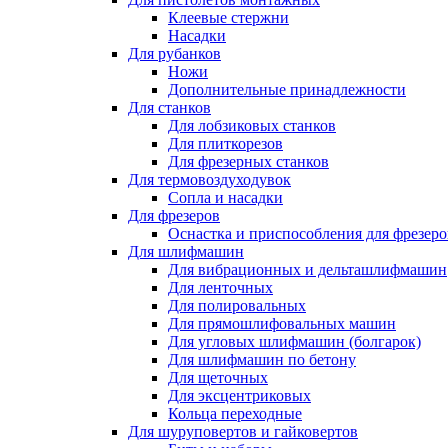
Клеевые стержни
Насадки
Для рубанков
Ножи
Дополнительные принадлежности
Для станков
Для лобзиковых станков
Для плиткорезов
Для фрезерных станков
Для термовоздуходувок
Сопла и насадки
Для фрезеров
Оснастка и приспособления для фрезеро
Для шлифмашин
Для вибрационных и дельташлифмашин
Для ленточных
Для полировальных
Для прямошлифовальных машин
Для угловых шлифмашин (болгарок)
Для шлифмашин по бетону
Для щеточных
Для эксцентриковых
Кольца переходные
Для шуруповертов и гайковертов