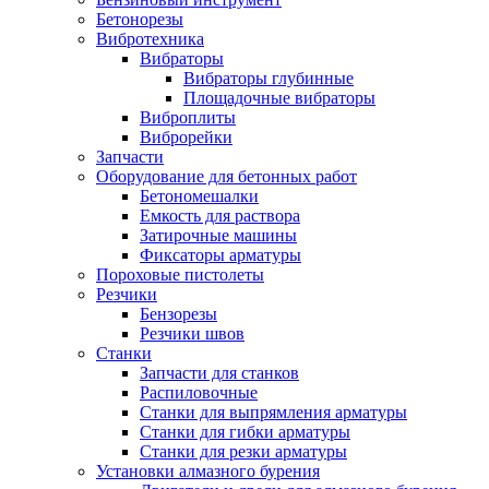
Бетонорезы
Вибротехника
Вибраторы
Вибраторы глубинные
Площадочные вибраторы
Виброплиты
Виброрейки
Запчасти
Оборудование для бетонных работ
Бетономешалки
Емкость для раствора
Затирочные машины
Фиксаторы арматуры
Пороховые пистолеты
Резчики
Бензорезы
Резчики швов
Станки
Запчасти для станков
Распиловочные
Станки для выпрямления арматуры
Станки для гибки арматуры
Станки для резки арматуры
Установки алмазного бурения