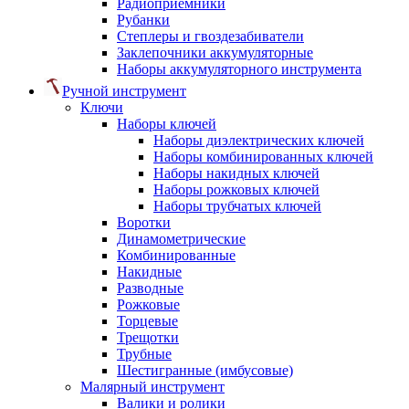
Радиоприемники
Рубанки
Степлеры и гвоздезабиватели
Заклепочники аккумуляторные
Наборы аккумуляторного инструмента
Ручной инструмент
Ключи
Наборы ключей
Наборы диэлектрических ключей
Наборы комбинированных ключей
Наборы накидных ключей
Наборы рожковых ключей
Наборы трубчатых ключей
Воротки
Динамометрические
Комбинированные
Накидные
Разводные
Рожковые
Торцевые
Трещотки
Трубные
Шестигранные (имбусовые)
Малярный инструмент
Валики и ролики