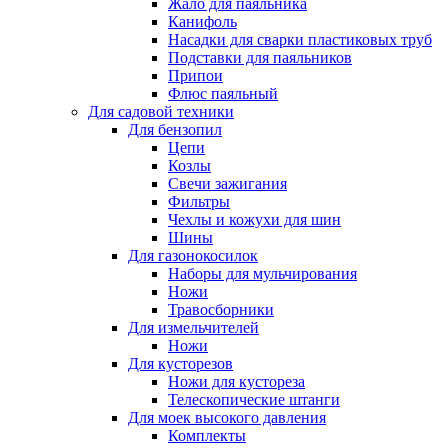
Жало для паяльника
Канифоль
Насадки для сварки пластиковых труб
Подставки для паяльников
Припои
Флюс паяльный
Для садовой техники
Для бензопил
Цепи
Козлы
Свечи зажигания
Фильтры
Чехлы и кожухи для шин
Шины
Для газонокосилок
Наборы для мульчирования
Ножи
Травосборники
Для измельчителей
Ножи
Для кусторезов
Ножи для кустореза
Телескопические штанги
Для моек высокого давления
Комплекты