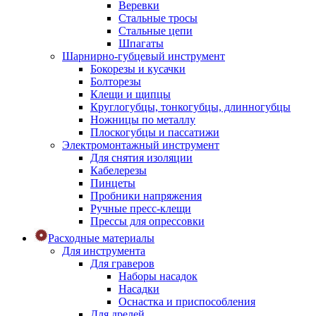
Веревки
Стальные тросы
Стальные цепи
Шпагаты
Шарнирно-губцевый инструмент
Бокорезы и кусачки
Болторезы
Клещи и щипцы
Круглогубцы, тонкогубцы, длинногубцы
Ножницы по металлу
Плоскогубцы и пассатижи
Электромонтажный инструмент
Для снятия изоляции
Кабелерезы
Пинцеты
Пробники напряжения
Ручные пресс-клещи
Прессы для опрессовки
Расходные материалы
Для инструмента
Для граверов
Наборы насадок
Насадки
Оснастка и приспособления
Для дрелей