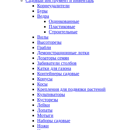
Садовый инструмент и инвентарь
Корнеудалители
Буры
Ведра
Оцинкованные
Пластиковые
Строительные
Вилы
Высоторезы
Грабли
Демонстрационные лотки
Дозаторы семян
Забиватели столбов
Катки для газона
Контейнеры садовые
Конусы
Косы
Крепления для подвязки растений
Культиваторы
Кусторезы
Лейки
Лопаты
Мотыги
Наборы садовые
Ножи