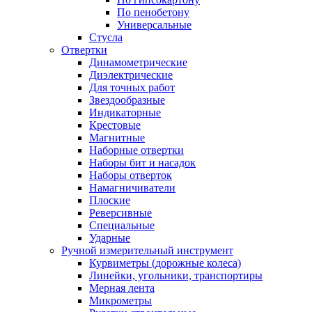
По пенобетону
Универсальные
Стусла
Отвертки
Динамометрические
Диэлектрические
Для точных работ
Звездообразные
Индикаторные
Крестовые
Магнитные
Наборные отвертки
Наборы бит и насадок
Наборы отверток
Намагничиватели
Плоские
Реверсивные
Специальные
Ударные
Ручной измерительный инструмент
Курвиметры (дорожные колеса)
Линейки, угольники, транспортиры
Мерная лента
Микрометры