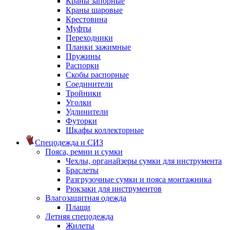
Краны запорные
Краны шаровые
Крестовина
Муфты
Переходники
Планки зажимные
Пружины
Распорки
Скобы распорные
Соединители
Тройники
Уголки
Удлинители
Футорки
Шкафы коллекторные
Спецодежда и СИЗ
Пояса, ремни и сумки
Чехлы, органайзеры сумки для инструмента
Браслеты
Разгрузочные сумки и пояса монтажника
Рюкзаки для инструментов
Влагозащитная одежда
Плащи
Летняя спецодежда
Жилеты