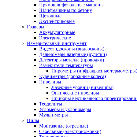
Прямошлифовальные машины
Шлифмашины по бетону
Щеточные
Эксцентриковые
Граверы
Аккумуляторные
Электрические
Измерительный инструмент
Видеоэндоскопы (видеоскопы)
Дальномеры лазерные (рулетки)
Детекторы металла (проводки)
Измерители температуры
Пирометры (инфракрасные термометры
Курвиметры (дорожные колеса)
Нивелиры
Лазерные уровни (нивелиры)
Оптические нивелиры
Приборы вертикального проектировани
Теодолиты
Угломеры и уклономеры
Мультиметры
Пилы
Монтажные (отрезные)
Сабельные (электроножовки)
Торцовочные