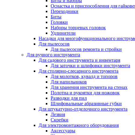
Биты и наборы
Оснастка и приспособления для гайкове
Переходники
Биты
Головки
Наборы торцевых головок
Удлинители
Насадки для многофункционального инструм
Для пылесосов
Для пылесосов ремонта и стройки
Для ручного инструмента
Для садового инструмента и инвентаря
Для заточки и шлифовки инструмента
Для столярно-слесарного инструмента
Для молотков, кувалд и топоров
Для напильников
Для хранения инструмента на стенах
Полотна и рукоятки для ножовок
Разводки для пил
Шлифовальные абразивные губки
Для штукатурно-отделочного инструмента
Лезвия
Скребки
Для электромонтажного оборудования
Аксессуары