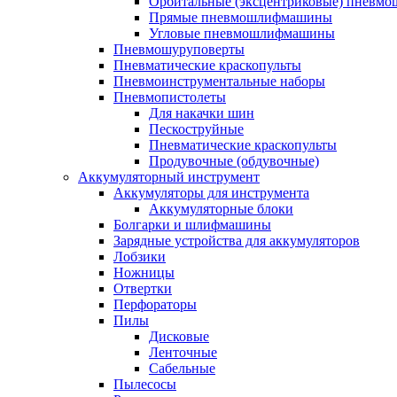
Орбитальные (эксцентриковые) пнев
Прямые пневмошлифмашины
Угловые пневмошлифмашины
Пневмошуруповерты
Пневматические краскопульты
Пневмоинструментальные наборы
Пневмопистолеты
Для накачки шин
Пескоструйные
Пневматические краскопульты
Продувочные (обдувочные)
Аккумуляторный инструмент
Аккумуляторы для инструмента
Аккумуляторные блоки
Болгарки и шлифмашины
Зарядные устройства для аккумуляторов
Лобзики
Ножницы
Отвертки
Перфораторы
Пилы
Дисковые
Ленточные
Сабельные
Пылесосы