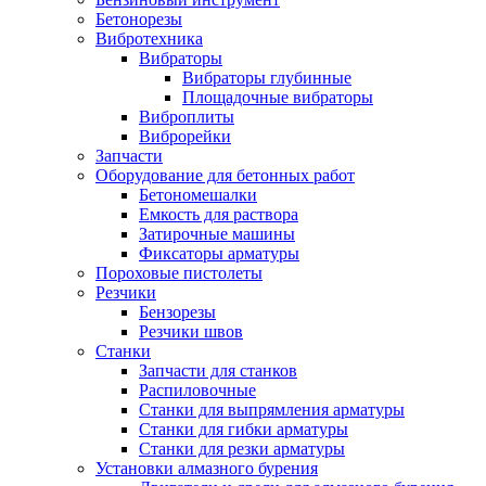
Бетонорезы
Вибротехника
Вибраторы
Вибраторы глубинные
Площадочные вибраторы
Виброплиты
Виброрейки
Запчасти
Оборудование для бетонных работ
Бетономешалки
Емкость для раствора
Затирочные машины
Фиксаторы арматуры
Пороховые пистолеты
Резчики
Бензорезы
Резчики швов
Станки
Запчасти для станков
Распиловочные
Станки для выпрямления арматуры
Станки для гибки арматуры
Станки для резки арматуры
Установки алмазного бурения