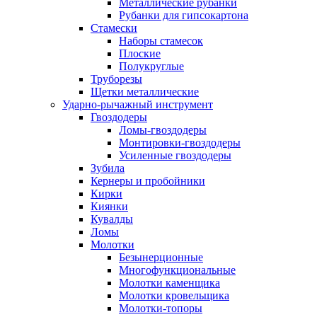
Металлические рубанки
Рубанки для гипсокартона
Стамески
Наборы стамесок
Плоские
Полукруглые
Труборезы
Щетки металлические
Ударно-рычажный инструмент
Гвоздодеры
Ломы-гвоздодеры
Монтировки-гвоздодеры
Усиленные гвоздодеры
Зубила
Кернеры и пробойники
Кирки
Киянки
Кувалды
Ломы
Молотки
Безынерционные
Многофункциональные
Молотки каменщика
Молотки кровельщика
Молотки-топоры