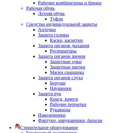
Рабочие комбинезоны и брюки
Рабочая обувь
Летняя обувь
Туфли
Средства индивидуальной защиты
Аптечки
Защита головы
Каски, каскетки
Защита органов дыхания
Респираторы
Защита органов зрения
Защитные очки
Защитные щитки
Маски сварщика
Защита органов слуха
Беруши
Наушники
Защита рук
Краги, вачеги
Рабочие перчатки
Рукавицы
Наколенники
Фартуки, нарукавники, бахилы
Строительное оборудование
Бензиновый инструмент