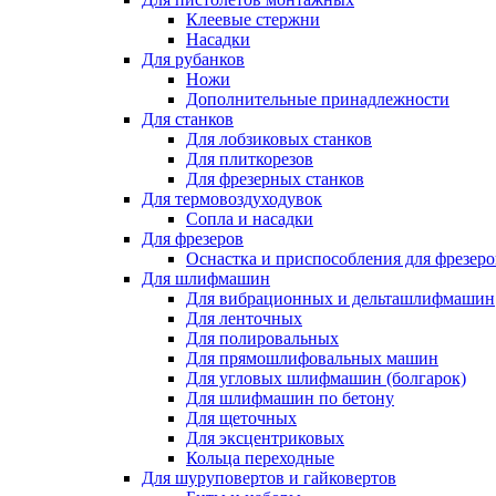
Клеевые стержни
Насадки
Для рубанков
Ножи
Дополнительные принадлежности
Для станков
Для лобзиковых станков
Для плиткорезов
Для фрезерных станков
Для термовоздуходувок
Сопла и насадки
Для фрезеров
Оснастка и приспособления для фрезеро
Для шлифмашин
Для вибрационных и дельташлифмашин
Для ленточных
Для полировальных
Для прямошлифовальных машин
Для угловых шлифмашин (болгарок)
Для шлифмашин по бетону
Для щеточных
Для эксцентриковых
Кольца переходные
Для шуруповертов и гайковертов