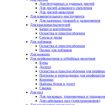
Для безударных и ударных дрелей
Для дрелей алмазного сверления
Для дрелей-миксеров
Для измерительного инструмента
Для лазерных уровней и дальномеров
Для краскораспылителей
Бачки и контейнеры
Оснастка и приспособления
Сопла и дюзы
Для лобзиков
Оснастка и приспособления
Пилки для лобзиков
Для ножниц
Для перфораторов и отбойных молотков
Буры
Долота
Оснастка и приспособления для перфор
Патроны и переходники для перфоратор
Коронки
Наборы буров и долот
Смазки
Для пил
Для дисковых, торцовочных и торцово
Для сабельных пил (электроножовок)
Для пистолетов монтажных