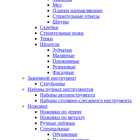
Мел
Планки направляющие
Строительные отвесы
Шнуры
Скребки
Строительные ножи
Терки
Шпатели
Зубчатые
Малярные
Прижимные
Резиновые
Фасадные
Зажимной инструмент
Струбцины
Наборы ручных инструментов
Наборы автоинструмента
Наборы столярно-слесарного инструмента
Ножовки
Ножовки по дереву
Ножовки по металлу
Ручные лобзики
Специальные
Обушковые
По гипсокартону