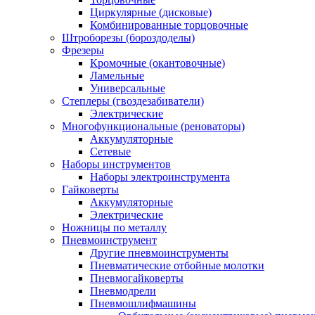
Циркулярные (дисковые)
Комбинированные торцовочные
Штроборезы (бороздоделы)
Фрезеры
Кромочные (окантовочные)
Ламельные
Универсальные
Степлеры (гвоздезабиватели)
Электрические
Многофункциональные (реноваторы)
Аккумуляторные
Сетевые
Наборы инструментов
Наборы электроинструмента
Гайковерты
Аккумуляторные
Электрические
Ножницы по металлу
Пневмоинструмент
Другие пневмоинструменты
Пневматические отбойные молотки
Пневмогайковерты
Пневмодрели
Пневмошлифмашины