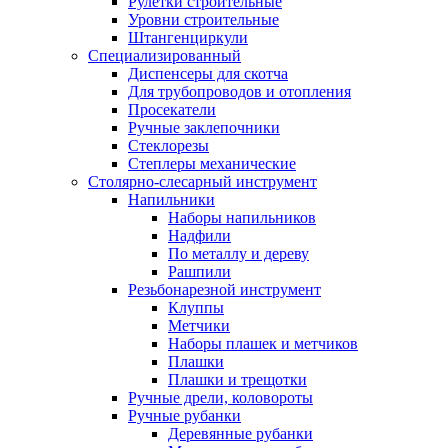
Рулетки строительные
Уровни строительные
Штангенциркули
Специализированный
Диспенсеры для скотча
Для трубопроводов и отопления
Просекатели
Ручные заклепочники
Стеклорезы
Степлеры механические
Столярно-слесарный инструмент
Напильники
Наборы напильников
Надфили
По металлу и дереву
Рашпили
Резьбонарезной инструмент
Клуппы
Метчики
Наборы плашек и метчиков
Плашки
Плашки и трещотки
Ручные дрели, коловороты
Ручные рубанки
Деревянные рубанки