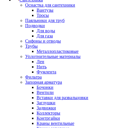
Оснастка для сантехники
Вантузы
Тросы
Паяльники для труб
Подводки
Для воды
Для газа
Сифоны и отводы
Трубы
Металлопластиковые
Уплотнительные материалы
Лен
Нить
Фумлента
Фильтра
Запорная арматура
Бочонки
Вентили
Вставки для развальцовки
Заглушки
Задвижки
Коллекторы
Контргайки
Краны вентильные