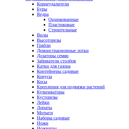
Корнеудалители
Буры
Ведра
Оцинкованные
Пластиковые
Строительные
Вилы
Высоторезы
Грабли
Демонстрационные лотки
Дозаторы семян
Забиватели столбов
Катки для газона
Контейнеры садовые
Конусы
Косы
Крепления для подвязки растений
Культиваторы
Кусторезы
Лейки
Лопаты
Мотыги
Наборы садовые
Ножи
Ножницы