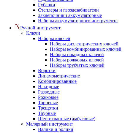
Рубанки
Степлеры и гвоздезабиватели
Заклепочники аккумуляторные
Наборы аккумуляторного инструмента
Ручной инструмент
Ключи
Наборы ключей
Наборы диэлектрических ключей
Наборы комбинированных ключей
Наборы накидных ключей
Наборы рожковых ключей
Наборы трубчатых ключей
Воротки
Динамометрические
Комбинированные
Накидные
Разводные
Рожковые
Торцевые
Трещотки
Трубные
Шестигранные (имбусовые)
Малярный инструмент
Валики и ролики