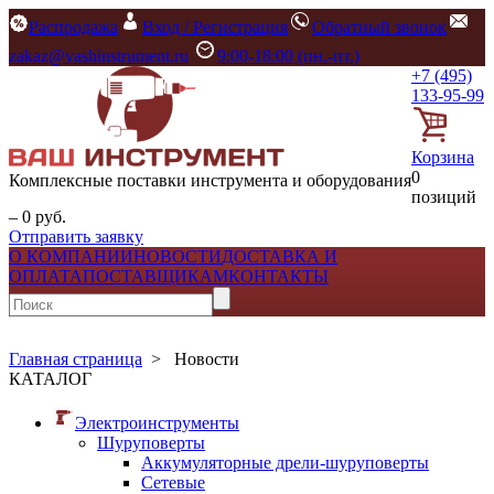
Распродажа
Вход / Регистрация
Обратный звонок
zakaz@vashinstrument.ru
9:00-18:00 (пн.-пт.)
+7 (495)
133-95-99
Корзина
0
Комплексные поставки инструмента и оборудования
позиций
– 0 руб.
Отправить заявку
О КОМПАНИИ
НОВОСТИ
ДОСТАВКА И
ОПЛАТА
ПОСТАВЩИКАМ
КОНТАКТЫ
Главная страница
>
Новости
КАТАЛОГ
Электроинструменты
Шуруповерты
Аккумуляторные дрели-шуруповерты
Сетевые