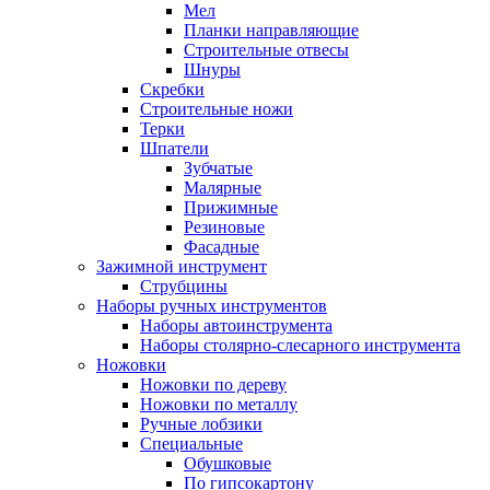
Мел
Планки направляющие
Строительные отвесы
Шнуры
Скребки
Строительные ножи
Терки
Шпатели
Зубчатые
Малярные
Прижимные
Резиновые
Фасадные
Зажимной инструмент
Струбцины
Наборы ручных инструментов
Наборы автоинструмента
Наборы столярно-слесарного инструмента
Ножовки
Ножовки по дереву
Ножовки по металлу
Ручные лобзики
Специальные
Обушковые
По гипсокартону