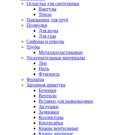
Оснастка для сантехники
Вантузы
Тросы
Паяльники для труб
Подводки
Для воды
Для газа
Сифоны и отводы
Трубы
Металлопластиковые
Уплотнительные материалы
Лен
Нить
Фумлента
Фильтра
Запорная арматура
Бочонки
Вентили
Вставки для развальцовки
Заглушки
Задвижки
Коллекторы
Контргайки
Краны вентильные
Краны запорные