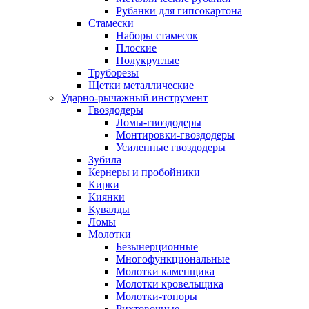
Рубанки для гипсокартона
Стамески
Наборы стамесок
Плоские
Полукруглые
Труборезы
Щетки металлические
Ударно-рычажный инструмент
Гвоздодеры
Ломы-гвоздодеры
Монтировки-гвоздодеры
Усиленные гвоздодеры
Зубила
Кернеры и пробойники
Кирки
Киянки
Кувалды
Ломы
Молотки
Безынерционные
Многофункциональные
Молотки каменщика
Молотки кровельщика
Молотки-топоры
Рихтовочные