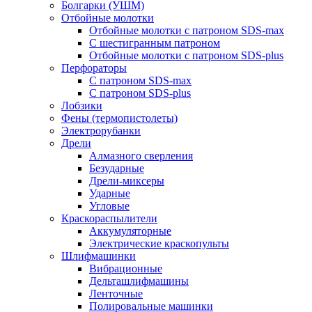
Болгарки (УШМ)
Отбойные молотки
Отбойные молотки с патроном SDS-max
С шестигранным патроном
Отбойные молотки с патроном SDS-plus
Перфораторы
С патроном SDS-max
С патроном SDS-plus
Лобзики
Фены (термопистолеты)
Электрорубанки
Дрели
Алмазного сверления
Безударные
Дрели-миксеры
Ударные
Угловые
Краскораспылители
Аккумуляторные
Электрические краскопульты
Шлифмашинки
Вибрационные
Дельташлифмашины
Ленточные
Полировальные машинки