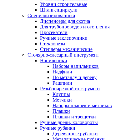
Уровни строительные
Штангенциркули
Специализированный
Диспенсеры для скотча
Для трубопроводов и отопления
Просекатели
Ручные заклепочники
Стеклорезы
Степлеры механические
Столярно-слесарный инструмент
Напильники
Наборы напильников
Надфили
По металлу и дереву
Рашпили
Резьбонарезной инструмент
Клуппы
Метчики
Наборы плашек и метчиков
Плашки
Плашки и трещотки
Ручные дрели, коловороты
Ручные рубанки
Деревянные рубанки
Металлические рубанки