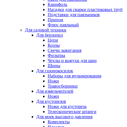
Канифоль
Насадки для сварки пластиковых труб
Подставки для паяльников
Припои
Флюс паяльный
Для садовой техники
Для бензопил
Цепи
Козлы
Свечи зажигания
Фильтры
Чехлы и кожухи для шин
Шины
Для газонокосилок
Наборы для мульчирования
Ножи
Травосборники
Для измельчителей
Ножи
Для кусторезов
Ножи для кустореза
Телескопические штанги
Для моек высокого давления
Комплекты
Насадки