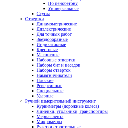
По пенобетону
Универсальные
Стусла
Отвертки
Динамометрические
Диэлектрические
Для точных работ
Звездообразные
Индикаторные
Крестовые
Магнитные
Наборные отвертки
Наборы бит и насадок
Наборы отверток
Намагничиватели
Плоские
Реверсивные
Специальные
Ударные
Ручной измерительный инструмент
Курвиметры (дорожные колеса)
Линейки, угольники, транспортиры
Мерная лента
Микрометры
Рулетки строительные