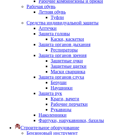
Рабочие комбинезоны и брюки
Рабочая обувь
Летняя обувь
Туфли
Средства индивидуальной защиты
Аптечки
Защита головы
Каски, каскетки
Защита органов дыхания
Респираторы
Защита органов зрения
Защитные очки
Защитные щитки
Маски сварщика
Защита органов слуха
Беруши
Наушники
Защита рук
Краги, вачеги
Рабочие перчатки
Рукавицы
Наколенники
Фартуки, нарукавники, бахилы
Строительное оборудование
Бензиновый инструмент