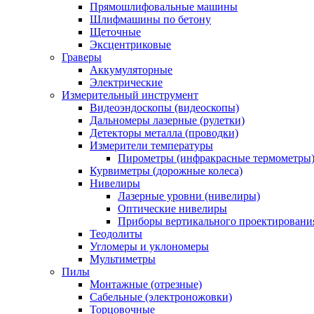
Прямошлифовальные машины
Шлифмашины по бетону
Щеточные
Эксцентриковые
Граверы
Аккумуляторные
Электрические
Измерительный инструмент
Видеоэндоскопы (видеоскопы)
Дальномеры лазерные (рулетки)
Детекторы металла (проводки)
Измерители температуры
Пирометры (инфракрасные термометры
Курвиметры (дорожные колеса)
Нивелиры
Лазерные уровни (нивелиры)
Оптические нивелиры
Приборы вертикального проектировани
Теодолиты
Угломеры и уклономеры
Мультиметры
Пилы
Монтажные (отрезные)
Сабельные (электроножовки)
Торцовочные