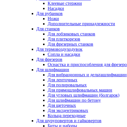
Клеевые стержни
Насадки
Для рубанков
Ножи
Дополнительные принадлежности
Для станков
Для лобзиковых станков
Для плиткорезов
Для фрезерных станков
Для термовоздуходувок
Сопла и насадки
Для фрезеров
Оснастка и приспособления для фрезеро
Для шлифмашин
Для вибрационных и дельташлифмашин
Для ленточных
Для полировальных
Для прямошлифовальных машин
Для угловых шлифмашин (болгарок)
Для шлифмашин по бетону
Для щеточных
Для эксцентриковых
Кольца переходные
Для шуруповертов и гайковертов
Биты и наборы