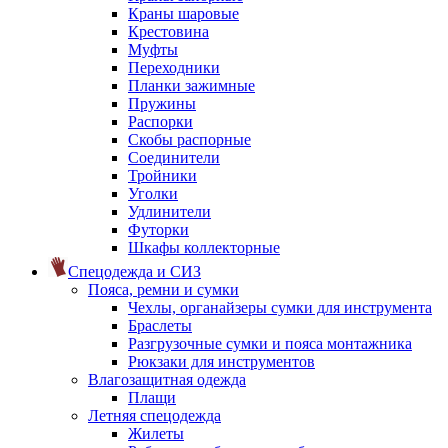
Краны шаровые
Крестовина
Муфты
Переходники
Планки зажимные
Пружины
Распорки
Скобы распорные
Соединители
Тройники
Уголки
Удлинители
Футорки
Шкафы коллекторные
Спецодежда и СИЗ
Пояса, ремни и сумки
Чехлы, органайзеры сумки для инструмента
Браслеты
Разгрузочные сумки и пояса монтажника
Рюкзаки для инструментов
Влагозащитная одежда
Плащи
Летняя спецодежда
Жилеты