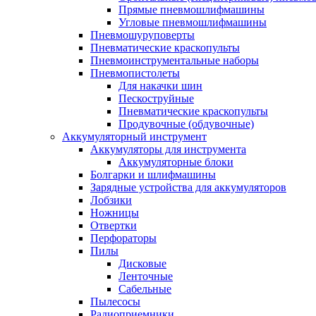
Прямые пневмошлифмашины
Угловые пневмошлифмашины
Пневмошуруповерты
Пневматические краскопульты
Пневмоинструментальные наборы
Пневмопистолеты
Для накачки шин
Пескоструйные
Пневматические краскопульты
Продувочные (обдувочные)
Аккумуляторный инструмент
Аккумуляторы для инструмента
Аккумуляторные блоки
Болгарки и шлифмашины
Зарядные устройства для аккумуляторов
Лобзики
Ножницы
Отвертки
Перфораторы
Пилы
Дисковые
Ленточные
Сабельные
Пылесосы
Радиоприемники