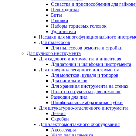
Оснастка и приспособления для гайкове
Переходники
Биты
Головки
Наборы торцевых головок
Удлинители
Насадки для многофункционального инструм
Для пылесосов
Для пылесосов ремонта и стройки
Для ручного инструмента
Для садового инструмента и инвентаря
Для заточки и шлифовки инструмента
Для столярно-слесарного инструмента
Для молотков, кувалд и топоров
Для напильников
Для хранения инструмента на стенах
Полотна и рукоятки для ножовок
Разводки для пил
Шлифовальные абразивные губки
Для штукатурно-отделочного инструмента
Лезвия
Скребки
Для электромонтажного оборудования
Аксессуары
Жало для паяльника