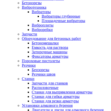
Бетонорезы
Вибротехника
Вибраторы
Вибраторы глубинные
Площадочные вибраторы
Виброплиты
Виброрейки
Запчасти
Оборудование для бетонных работ
Бетономешалки
Емкость для раствора
Затирочные машины
Фиксаторы арматуры
Пороховые пистолеты
Резчики
Бензорезы
Резчики швов
Станки
Запчасти для станков
Распиловочные
Станки для выпрямления арматуры
Станки для гибки арматуры
Станки для резки арматуры
Установки алмазного бурения
Двигатели и дрели для алмазного бурения