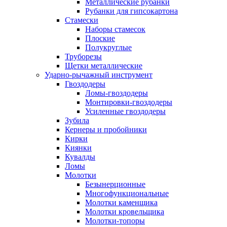
Металлические рубанки
Рубанки для гипсокартона
Стамески
Наборы стамесок
Плоские
Полукруглые
Труборезы
Щетки металлические
Ударно-рычажный инструмент
Гвоздодеры
Ломы-гвоздодеры
Монтировки-гвоздодеры
Усиленные гвоздодеры
Зубила
Кернеры и пробойники
Кирки
Киянки
Кувалды
Ломы
Молотки
Безынерционные
Многофункциональные
Молотки каменщика
Молотки кровельщика
Молотки-топоры