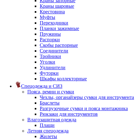
Краны запорные
Краны шаровые
Крестовина
Муфты
Переходники
Планки зажимные
Пружины
Распорки
Скобы распорные
Соединители
Тройники
Уголки
Удлинители
Футорки
Шкафы коллекторные
Спецодежда и СИЗ
Пояса, ремни и сумки
Чехлы, органайзеры сумки для инструмента
Браслеты
Разгрузочные сумки и пояса монтажника
Рюкзаки для инструментов
Влагозащитная одежда
Плащи
Летняя спецодежда
Жилеты