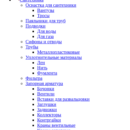
Оснастка для сантехники
Вантузы
Тросы
Паяльники для труб
Подводки
Для воды
Для газа
Сифоны и отводы
Трубы
Металлопластиковые
Уплотнительные материалы
Лен
Нить
Фумлента
Фильтра
Запорная арматура
Бочонки
Вентили
Вставки для развальцовки
Заглушки
Задвижки
Коллекторы
Контргайки
Краны вентильные