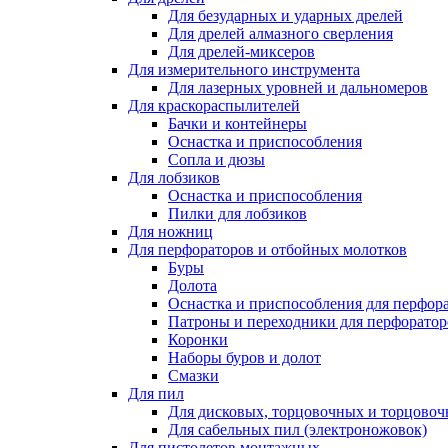
Для безударных и ударных дрелей
Для дрелей алмазного сверления
Для дрелей-миксеров
Для измерительного инструмента
Для лазерных уровней и дальномеров
Для краскораспылителей
Бачки и контейнеры
Оснастка и приспособления
Сопла и дюзы
Для лобзиков
Оснастка и приспособления
Пилки для лобзиков
Для ножниц
Для перфораторов и отбойных молотков
Буры
Долота
Оснастка и приспособления для перфор
Патроны и переходники для перфоратор
Коронки
Наборы буров и долот
Смазки
Для пил
Для дисковых, торцовочных и торцово
Для сабельных пил (электроножовок)
Для пистолетов монтажных