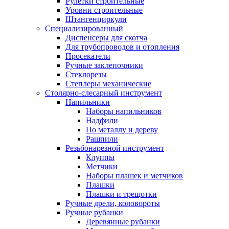
Рулетки строительные
Уровни строительные
Штангенциркули
Специализированный
Диспенсеры для скотча
Для трубопроводов и отопления
Просекатели
Ручные заклепочники
Стеклорезы
Степлеры механические
Столярно-слесарный инструмент
Напильники
Наборы напильников
Надфили
По металлу и дереву
Рашпили
Резьбонарезной инструмент
Клуппы
Метчики
Наборы плашек и метчиков
Плашки
Плашки и трещотки
Ручные дрели, коловороты
Ручные рубанки
Деревянные рубанки