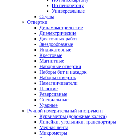
По пенобетону
Универсальные
Стусла
Отвертки
Динамометрические
Диэлектрические
Для точных работ
Звездообразные
Индикаторные
Крестовые
Магнитные
Наборные отвертки
Наборы бит и насадок
Наборы отверток
Намагничиватели
Плоские
Реверсивные
Специальные
Ударные
Ручной измерительный инструмент
Курвиметры (дорожные колеса)
Линейки, угольники, транспортиры
Мерная лента
Микрометры