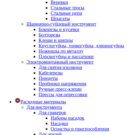
Веревки
Стальные тросы
Стальные цепи
Шпагаты
Шарнирно-губцевый инструмент
Бокорезы и кусачки
Болторезы
Клещи и щипцы
Круглогубцы, тонкогубцы, длинногубцы
Ножницы по металлу
Плоскогубцы и пассатижи
Электромонтажный инструмент
Для снятия изоляции
Кабелерезы
Пинцеты
Пробники напряжения
Ручные пресс-клещи
Прессы для опрессовки
Расходные материалы
Для инструмента
Для граверов
Наборы насадок
Насадки
Оснастка и приспособления
Для дрелей