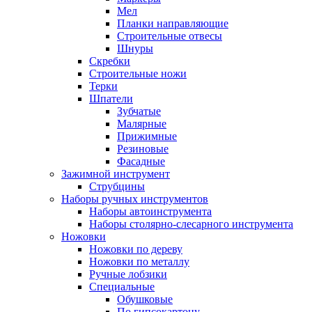
Мел
Планки направляющие
Строительные отвесы
Шнуры
Скребки
Строительные ножи
Терки
Шпатели
Зубчатые
Малярные
Прижимные
Резиновые
Фасадные
Зажимной инструмент
Струбцины
Наборы ручных инструментов
Наборы автоинструмента
Наборы столярно-слесарного инструмента
Ножовки
Ножовки по дереву
Ножовки по металлу
Ручные лобзики
Специальные
Обушковые
По гипсокартону