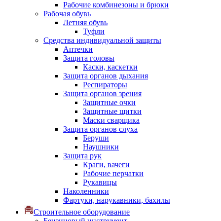
Рабочие комбинезоны и брюки
Рабочая обувь
Летняя обувь
Туфли
Средства индивидуальной защиты
Аптечки
Защита головы
Каски, каскетки
Защита органов дыхания
Респираторы
Защита органов зрения
Защитные очки
Защитные щитки
Маски сварщика
Защита органов слуха
Беруши
Наушники
Защита рук
Краги, вачеги
Рабочие перчатки
Рукавицы
Наколенники
Фартуки, нарукавники, бахилы
Строительное оборудование
Бензиновый инструмент