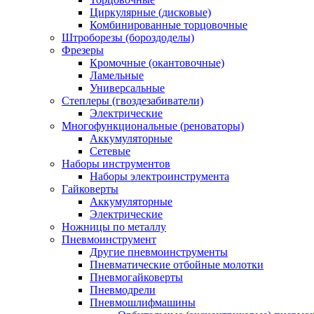
Циркулярные (дисковые)
Комбинированные торцовочные
Штроборезы (бороздоделы)
Фрезеры
Кромочные (окантовочные)
Ламельные
Универсальные
Степлеры (гвоздезабиватели)
Электрические
Многофункциональные (реноваторы)
Аккумуляторные
Сетевые
Наборы инструментов
Наборы электроинструмента
Гайковерты
Аккумуляторные
Электрические
Ножницы по металлу
Пневмоинструмент
Другие пневмоинструменты
Пневматические отбойные молотки
Пневмогайковерты
Пневмодрели
Пневмошлифмашины