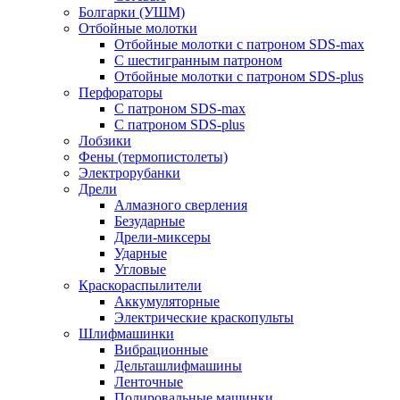
Болгарки (УШМ)
Отбойные молотки
Отбойные молотки с патроном SDS-max
С шестигранным патроном
Отбойные молотки с патроном SDS-plus
Перфораторы
С патроном SDS-max
С патроном SDS-plus
Лобзики
Фены (термопистолеты)
Электрорубанки
Дрели
Алмазного сверления
Безударные
Дрели-миксеры
Ударные
Угловые
Краскораспылители
Аккумуляторные
Электрические краскопульты
Шлифмашинки
Вибрационные
Дельташлифмашины
Ленточные
Полировальные машинки