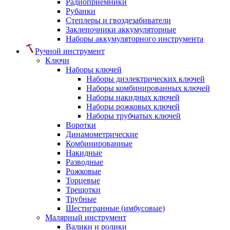
Радиоприемники
Рубанки
Степлеры и гвоздезабиватели
Заклепочники аккумуляторные
Наборы аккумуляторного инструмента
Ручной инструмент
Ключи
Наборы ключей
Наборы диэлектрических ключей
Наборы комбинированных ключей
Наборы накидных ключей
Наборы рожковых ключей
Наборы трубчатых ключей
Воротки
Динамометрические
Комбинированные
Накидные
Разводные
Рожковые
Торцевые
Трещотки
Трубные
Шестигранные (имбусовые)
Малярный инструмент
Валики и ролики