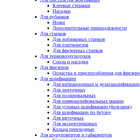
Клеевые стержни
Насадки
Для рубанков
Ножи
Дополнительные принадлежности
Для станков
Для лобзиковых станков
Для плиткорезов
Для фрезерных станков
Для термовоздуходувок
Сопла и насадки
Для фрезеров
Оснастка и приспособления для фрезеро
Для шлифмашин
Для вибрационных и дельташлифмашин
Для ленточных
Для полировальных
Для прямошлифовальных машин
Для угловых шлифмашин (болгарок)
Для шлифмашин по бетону
Для щеточных
Для эксцентриковых
Кольца переходные
Для шуруповертов и гайковертов