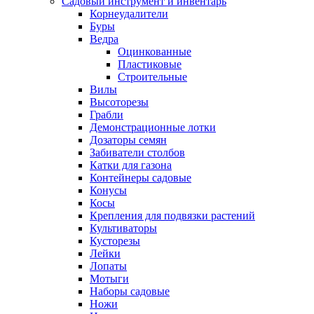
Садовый инструмент и инвентарь
Корнеудалители
Буры
Ведра
Оцинкованные
Пластиковые
Строительные
Вилы
Высоторезы
Грабли
Демонстрационные лотки
Дозаторы семян
Забиватели столбов
Катки для газона
Контейнеры садовые
Конусы
Косы
Крепления для подвязки растений
Культиваторы
Кусторезы
Лейки
Лопаты
Мотыги
Наборы садовые
Ножи