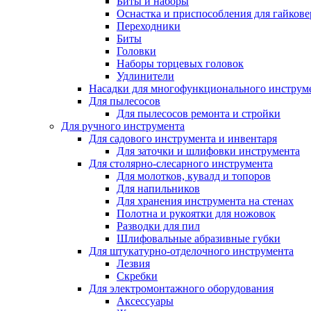
Биты и наборы
Оснастка и приспособления для гайкове
Переходники
Биты
Головки
Наборы торцевых головок
Удлинители
Насадки для многофункционального инструм
Для пылесосов
Для пылесосов ремонта и стройки
Для ручного инструмента
Для садового инструмента и инвентаря
Для заточки и шлифовки инструмента
Для столярно-слесарного инструмента
Для молотков, кувалд и топоров
Для напильников
Для хранения инструмента на стенах
Полотна и рукоятки для ножовок
Разводки для пил
Шлифовальные абразивные губки
Для штукатурно-отделочного инструмента
Лезвия
Скребки
Для электромонтажного оборудования
Аксессуары