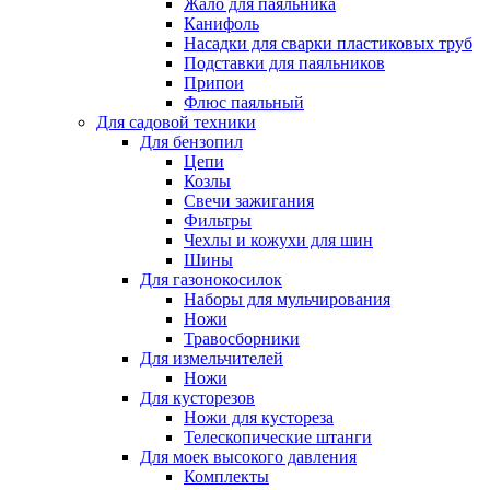
Жало для паяльника
Канифоль
Насадки для сварки пластиковых труб
Подставки для паяльников
Припои
Флюс паяльный
Для садовой техники
Для бензопил
Цепи
Козлы
Свечи зажигания
Фильтры
Чехлы и кожухи для шин
Шины
Для газонокосилок
Наборы для мульчирования
Ножи
Травосборники
Для измельчителей
Ножи
Для кусторезов
Ножи для кустореза
Телескопические штанги
Для моек высокого давления
Комплекты