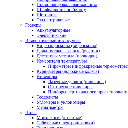
Прямошлифовальные машины
Шлифмашины по бетону
Щеточные
Эксцентриковые
Граверы
Аккумуляторные
Электрические
Измерительный инструмент
Видеоэндоскопы (видеоскопы)
Дальномеры лазерные (рулетки)
Детекторы металла (проводки)
Измерители температуры
Пирометры (инфракрасные термометры
Курвиметры (дорожные колеса)
Нивелиры
Лазерные уровни (нивелиры)
Оптические нивелиры
Приборы вертикального проектировани
Теодолиты
Угломеры и уклономеры
Мультиметры
Пилы
Монтажные (отрезные)
Сабельные (электроножовки)
Торцовочные