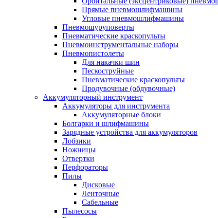
Орбитальные (эксцентриковые) пнев
Прямые пневмошлифмашины
Угловые пневмошлифмашины
Пневмошуруповерты
Пневматические краскопульты
Пневмоинструментальные наборы
Пневмопистолеты
Для накачки шин
Пескоструйные
Пневматические краскопульты
Продувочные (обдувочные)
Аккумуляторный инструмент
Аккумуляторы для инструмента
Аккумуляторные блоки
Болгарки и шлифмашины
Зарядные устройства для аккумуляторов
Лобзики
Ножницы
Отвертки
Перфораторы
Пилы
Дисковые
Ленточные
Сабельные
Пылесосы