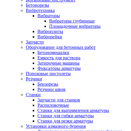
Бетонорезы
Вибротехника
Вибраторы
Вибраторы глубинные
Площадочные вибраторы
Виброплиты
Виброрейки
Запчасти
Оборудование для бетонных работ
Бетономешалки
Емкость для раствора
Затирочные машины
Фиксаторы арматуры
Пороховые пистолеты
Резчики
Бензорезы
Резчики швов
Станки
Запчасти для станков
Распиловочные
Станки для выпрямления арматуры
Станки для гибки арматуры
Станки для резки арматуры
Установки алмазного бурения