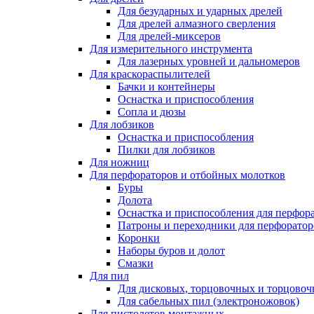
Для безударных и ударных дрелей
Для дрелей алмазного сверления
Для дрелей-миксеров
Для измерительного инструмента
Для лазерных уровней и дальномеров
Для краскораспылителей
Бачки и контейнеры
Оснастка и приспособления
Сопла и дюзы
Для лобзиков
Оснастка и приспособления
Пилки для лобзиков
Для ножниц
Для перфораторов и отбойных молотков
Буры
Долота
Оснастка и приспособления для перфор
Патроны и переходники для перфоратор
Коронки
Наборы буров и долот
Смазки
Для пил
Для дисковых, торцовочных и торцово
Для сабельных пил (электроножовок)
Для пистолетов монтажных