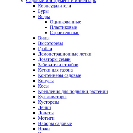
Садовый инструмент и инвентарь
Корнеудалители
Буры
Ведра
Оцинкованные
Пластиковые
Строительные
Вилы
Высоторезы
Грабли
Демонстрационные лотки
Дозаторы семян
Забиватели столбов
Катки для газона
Контейнеры садовые
Конусы
Косы
Крепления для подвязки растений
Культиваторы
Кусторезы
Лейки
Лопаты
Мотыги
Наборы садовые
Ножи