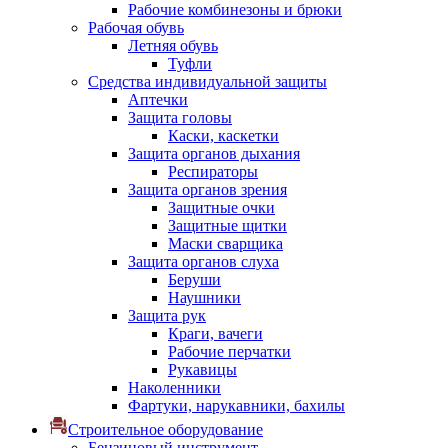
Рабочие комбинезоны и брюки
Рабочая обувь
Летняя обувь
Туфли
Средства индивидуальной защиты
Аптечки
Защита головы
Каски, каскетки
Защита органов дыхания
Респираторы
Защита органов зрения
Защитные очки
Защитные щитки
Маски сварщика
Защита органов слуха
Беруши
Наушники
Защита рук
Краги, вачеги
Рабочие перчатки
Рукавицы
Наколенники
Фартуки, нарукавники, бахилы
Строительное оборудование
Бензиновый инструмент