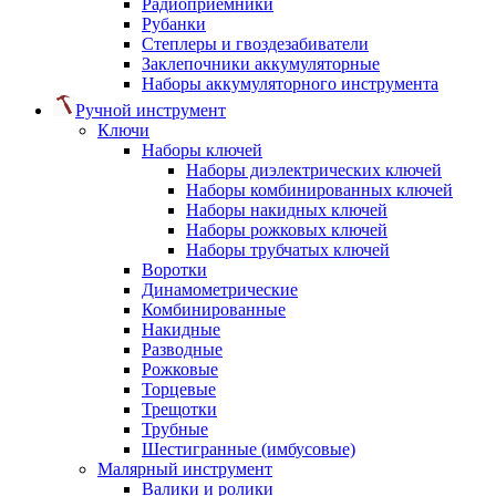
Радиоприемники
Рубанки
Степлеры и гвоздезабиватели
Заклепочники аккумуляторные
Наборы аккумуляторного инструмента
Ручной инструмент
Ключи
Наборы ключей
Наборы диэлектрических ключей
Наборы комбинированных ключей
Наборы накидных ключей
Наборы рожковых ключей
Наборы трубчатых ключей
Воротки
Динамометрические
Комбинированные
Накидные
Разводные
Рожковые
Торцевые
Трещотки
Трубные
Шестигранные (имбусовые)
Малярный инструмент
Валики и ролики