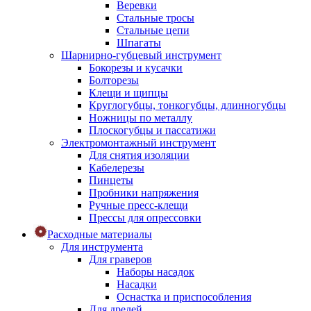
Веревки
Стальные тросы
Стальные цепи
Шпагаты
Шарнирно-губцевый инструмент
Бокорезы и кусачки
Болторезы
Клещи и щипцы
Круглогубцы, тонкогубцы, длинногубцы
Ножницы по металлу
Плоскогубцы и пассатижи
Электромонтажный инструмент
Для снятия изоляции
Кабелерезы
Пинцеты
Пробники напряжения
Ручные пресс-клещи
Прессы для опрессовки
Расходные материалы
Для инструмента
Для граверов
Наборы насадок
Насадки
Оснастка и приспособления
Для дрелей