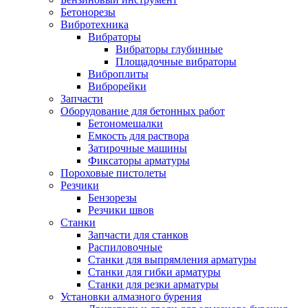
Бетонорезы
Вибротехника
Вибраторы
Вибраторы глубинные
Площадочные вибраторы
Виброплиты
Виброрейки
Запчасти
Оборудование для бетонных работ
Бетономешалки
Емкость для раствора
Затирочные машины
Фиксаторы арматуры
Пороховые пистолеты
Резчики
Бензорезы
Резчики швов
Станки
Запчасти для станков
Распиловочные
Станки для выпрямления арматуры
Станки для гибки арматуры
Станки для резки арматуры
Установки алмазного бурения