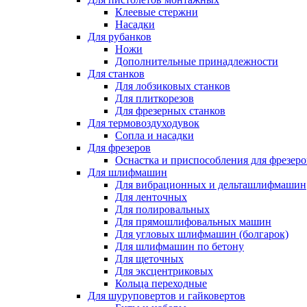
Клеевые стержни
Насадки
Для рубанков
Ножи
Дополнительные принадлежности
Для станков
Для лобзиковых станков
Для плиткорезов
Для фрезерных станков
Для термовоздуходувок
Сопла и насадки
Для фрезеров
Оснастка и приспособления для фрезеро
Для шлифмашин
Для вибрационных и дельташлифмашин
Для ленточных
Для полировальных
Для прямошлифовальных машин
Для угловых шлифмашин (болгарок)
Для шлифмашин по бетону
Для щеточных
Для эксцентриковых
Кольца переходные
Для шуруповертов и гайковертов