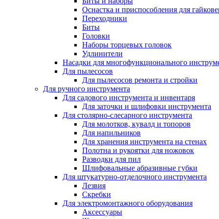
Биты и наборы
Оснастка и приспособления для гайкове
Переходники
Биты
Головки
Наборы торцевых головок
Удлинители
Насадки для многофункционального инструм
Для пылесосов
Для пылесосов ремонта и стройки
Для ручного инструмента
Для садового инструмента и инвентаря
Для заточки и шлифовки инструмента
Для столярно-слесарного инструмента
Для молотков, кувалд и топоров
Для напильников
Для хранения инструмента на стенах
Полотна и рукоятки для ножовок
Разводки для пил
Шлифовальные абразивные губки
Для штукатурно-отделочного инструмента
Лезвия
Скребки
Для электромонтажного оборудования
Аксессуары