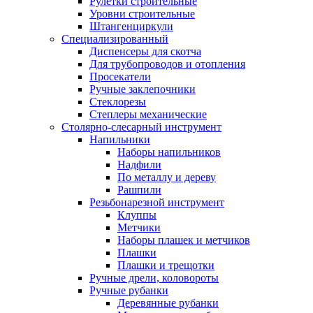
Рулетки строительные
Уровни строительные
Штангенциркули
Специализированный
Диспенсеры для скотча
Для трубопроводов и отопления
Просекатели
Ручные заклепочники
Стеклорезы
Степлеры механические
Столярно-слесарный инструмент
Напильники
Наборы напильников
Надфили
По металлу и дереву
Рашпили
Резьбонарезной инструмент
Клуппы
Метчики
Наборы плашек и метчиков
Плашки
Плашки и трещотки
Ручные дрели, коловороты
Ручные рубанки
Деревянные рубанки