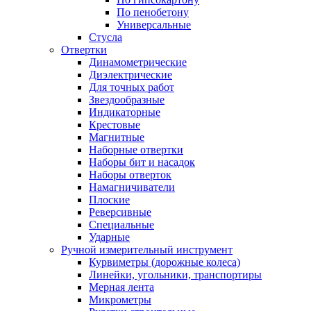
По пенобетону
Универсальные
Стусла
Отвертки
Динамометрические
Диэлектрические
Для точных работ
Звездообразные
Индикаторные
Крестовые
Магнитные
Наборные отвертки
Наборы бит и насадок
Наборы отверток
Намагничиватели
Плоские
Реверсивные
Специальные
Ударные
Ручной измерительный инструмент
Курвиметры (дорожные колеса)
Линейки, угольники, транспортиры
Мерная лента
Микрометры