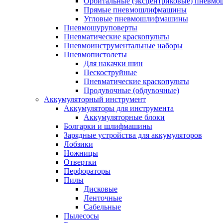
Орбитальные (эксцентриковые) пнев
Прямые пневмошлифмашины
Угловые пневмошлифмашины
Пневмошуруповерты
Пневматические краскопульты
Пневмоинструментальные наборы
Пневмопистолеты
Для накачки шин
Пескоструйные
Пневматические краскопульты
Продувочные (обдувочные)
Аккумуляторный инструмент
Аккумуляторы для инструмента
Аккумуляторные блоки
Болгарки и шлифмашины
Зарядные устройства для аккумуляторов
Лобзики
Ножницы
Отвертки
Перфораторы
Пилы
Дисковые
Ленточные
Сабельные
Пылесосы