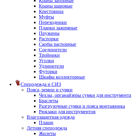
Краны запорные
Краны шаровые
Крестовина
Муфты
Переходники
Планки зажимные
Пружины
Распорки
Скобы распорные
Соединители
Тройники
Уголки
Удлинители
Футорки
Шкафы коллекторные
Спецодежда и СИЗ
Пояса, ремни и сумки
Чехлы, органайзеры сумки для инструмента
Браслеты
Разгрузочные сумки и пояса монтажника
Рюкзаки для инструментов
Влагозащитная одежда
Плащи
Летняя спецодежда
Жилеты