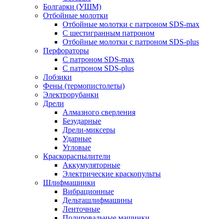
Болгарки (УШМ)
Отбойные молотки
Отбойные молотки с патроном SDS-max
С шестигранным патроном
Отбойные молотки с патроном SDS-plus
Перфораторы
С патроном SDS-max
С патроном SDS-plus
Лобзики
Фены (термопистолеты)
Электрорубанки
Дрели
Алмазного сверления
Безударные
Дрели-миксеры
Ударные
Угловые
Краскораспылители
Аккумуляторные
Электрические краскопульты
Шлифмашинки
Вибрационные
Дельташлифмашины
Ленточные
Полировальные машинки