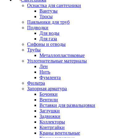
Оснастка для сантехники
Вантузы
Тросы
Паяльники для труб
Подводки
Для воды
Для газа
Сифоны и отводы
Трубы
Металлопластиковые
Уплотнительные материалы
Лен
Нить
Фумлента
Фильтра
Запорная арматура
Бочонки
Вентили
Вставки для развальцовки
Заглушки
Задвижки
Коллекторы
Контргайки
Краны вентильные