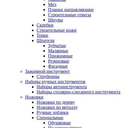
Мел
Планки направляющие
Строительные отвесы
Шнуры
Скребки
Строительные ножи
Терки
Шпатели
Зубчатые
Малярные
Прижимные
Резиновые
Фасадные
Зажимной инструмент
Струбцины
Наборы ручных инструментов
Наборы автоинструмента
Наборы столярно-слесарного инструмента
Ножовки
Ножовки по дереву
Ножовки по металлу
Ручные лобзики
Специальные
Обушковые
По гипсокартону