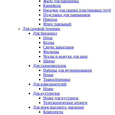
Жало для паяльника
Канифоль
Насадки для сварки пластиковых труб
Подставки для паяльников
Припои
Флюс паяльный
Для садовой техники
Для бензопил
Цепи
Козлы
Свечи зажигания
Фильтры
Чехлы и кожухи для шин
Шины
Для газонокосилок
Наборы для мульчирования
Ножи
Травосборники
Для измельчителей
Ножи
Для кусторезов
Ножи для кустореза
Телескопические штанги
Для моек высокого давления
Комплекты