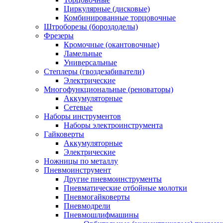
Циркулярные (дисковые)
Комбинированные торцовочные
Штроборезы (бороздоделы)
Фрезеры
Кромочные (окантовочные)
Ламельные
Универсальные
Степлеры (гвоздезабиватели)
Электрические
Многофункциональные (реноваторы)
Аккумуляторные
Сетевые
Наборы инструментов
Наборы электроинструмента
Гайковерты
Аккумуляторные
Электрические
Ножницы по металлу
Пневмоинструмент
Другие пневмоинструменты
Пневматические отбойные молотки
Пневмогайковерты
Пневмодрели
Пневмошлифмашины