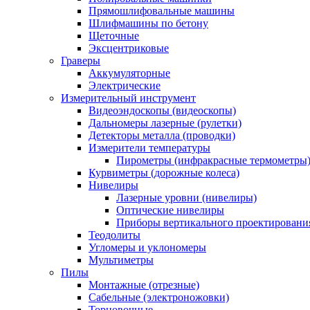
Прямошлифовальные машины
Шлифмашины по бетону
Щеточные
Эксцентриковые
Граверы
Аккумуляторные
Электрические
Измерительный инструмент
Видеоэндоскопы (видеоскопы)
Дальномеры лазерные (рулетки)
Детекторы металла (проводки)
Измерители температуры
Пирометры (инфракрасные термометры
Курвиметры (дорожные колеса)
Нивелиры
Лазерные уровни (нивелиры)
Оптические нивелиры
Приборы вертикального проектировани
Теодолиты
Угломеры и уклономеры
Мультиметры
Пилы
Монтажные (отрезные)
Сабельные (электроножовки)
Торцовочные