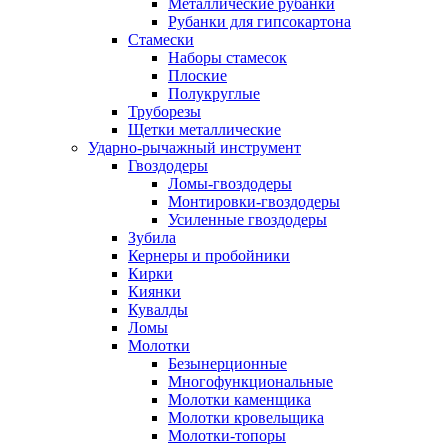
Металлические рубанки
Рубанки для гипсокартона
Стамески
Наборы стамесок
Плоские
Полукруглые
Труборезы
Щетки металлические
Ударно-рычажный инструмент
Гвоздодеры
Ломы-гвоздодеры
Монтировки-гвоздодеры
Усиленные гвоздодеры
Зубила
Кернеры и пробойники
Кирки
Киянки
Кувалды
Ломы
Молотки
Безынерционные
Многофункциональные
Молотки каменщика
Молотки кровельщика
Молотки-топоры