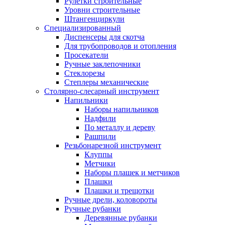
Рулетки строительные
Уровни строительные
Штангенциркули
Специализированный
Диспенсеры для скотча
Для трубопроводов и отопления
Просекатели
Ручные заклепочники
Стеклорезы
Степлеры механические
Столярно-слесарный инструмент
Напильники
Наборы напильников
Надфили
По металлу и дереву
Рашпили
Резьбонарезной инструмент
Клуппы
Метчики
Наборы плашек и метчиков
Плашки
Плашки и трещотки
Ручные дрели, коловороты
Ручные рубанки
Деревянные рубанки