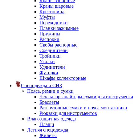
Краны запорные
Краны шаровые
Крестовина
Муфты
Переходники
Планки зажимные
Пружины
Распорки
Скобы распорные
Соединители
Тройники
Уголки
Удлинители
Футорки
Шкафы коллекторные
Спецодежда и СИЗ
Пояса, ремни и сумки
Чехлы, органайзеры сумки для инструмента
Браслеты
Разгрузочные сумки и пояса монтажника
Рюкзаки для инструментов
Влагозащитная одежда
Плащи
Летняя спецодежда
Жилеты