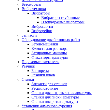
Бетонорезы
Вибротехника
Вибраторы
Вибраторы глубинные
Площадочные вибраторы
Виброплиты
Виброрейки
Запчасти
Оборудование для бетонных работ
Бетономешалки
Емкость для раствора
Затирочные машины
Фиксаторы арматуры
Пороховые пистолеты
Резчики
Бензорезы
Резчики швов
Станки
Запчасти для станков
Распиловочные
Станки для выпрямления арматуры
Станки для гибки арматуры
Станки для резки арматуры
Установки алмазного бурения