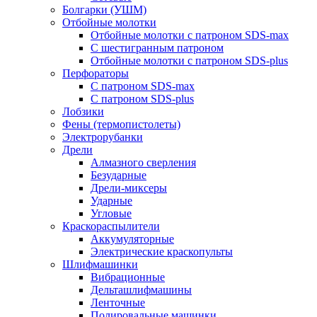
Болгарки (УШМ)
Отбойные молотки
Отбойные молотки с патроном SDS-max
С шестигранным патроном
Отбойные молотки с патроном SDS-plus
Перфораторы
С патроном SDS-max
С патроном SDS-plus
Лобзики
Фены (термопистолеты)
Электрорубанки
Дрели
Алмазного сверления
Безударные
Дрели-миксеры
Ударные
Угловые
Краскораспылители
Аккумуляторные
Электрические краскопульты
Шлифмашинки
Вибрационные
Дельташлифмашины
Ленточные
Полировальные машинки