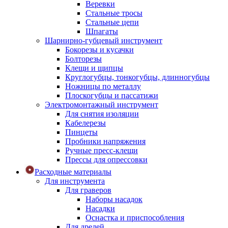
Веревки
Стальные тросы
Стальные цепи
Шпагаты
Шарнирно-губцевый инструмент
Бокорезы и кусачки
Болторезы
Клещи и щипцы
Круглогубцы, тонкогубцы, длинногубцы
Ножницы по металлу
Плоскогубцы и пассатижи
Электромонтажный инструмент
Для снятия изоляции
Кабелерезы
Пинцеты
Пробники напряжения
Ручные пресс-клещи
Прессы для опрессовки
Расходные материалы
Для инструмента
Для граверов
Наборы насадок
Насадки
Оснастка и приспособления
Для дрелей