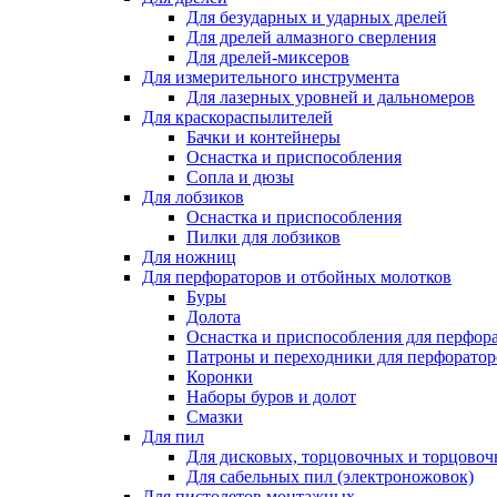
Для безударных и ударных дрелей
Для дрелей алмазного сверления
Для дрелей-миксеров
Для измерительного инструмента
Для лазерных уровней и дальномеров
Для краскораспылителей
Бачки и контейнеры
Оснастка и приспособления
Сопла и дюзы
Для лобзиков
Оснастка и приспособления
Пилки для лобзиков
Для ножниц
Для перфораторов и отбойных молотков
Буры
Долота
Оснастка и приспособления для перфор
Патроны и переходники для перфоратор
Коронки
Наборы буров и долот
Смазки
Для пил
Для дисковых, торцовочных и торцово
Для сабельных пил (электроножовок)
Для пистолетов монтажных