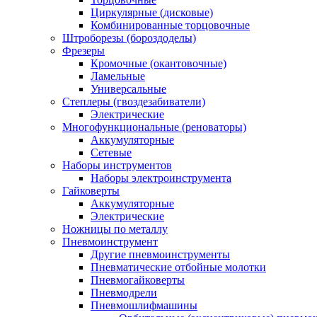
Циркулярные (дисковые)
Комбинированные торцовочные
Штроборезы (бороздоделы)
Фрезеры
Кромочные (окантовочные)
Ламельные
Универсальные
Степлеры (гвоздезабиватели)
Электрические
Многофункциональные (реноваторы)
Аккумуляторные
Сетевые
Наборы инструментов
Наборы электроинструмента
Гайковерты
Аккумуляторные
Электрические
Ножницы по металлу
Пневмоинструмент
Другие пневмоинструменты
Пневматические отбойные молотки
Пневмогайковерты
Пневмодрели
Пневмошлифмашины