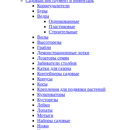
Садовый инструмент и инвентарь
Корнеудалители
Буры
Ведра
Оцинкованные
Пластиковые
Строительные
Вилы
Высоторезы
Грабли
Демонстрационные лотки
Дозаторы семян
Забиватели столбов
Катки для газона
Контейнеры садовые
Конусы
Косы
Крепления для подвязки растений
Культиваторы
Кусторезы
Лейки
Лопаты
Мотыги
Наборы садовые
Ножи