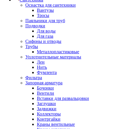
Оснастка для сантехники
Вантузы
Тросы
Паяльники для труб
Подводки
Для воды
Для газа
Сифоны и отводы
Трубы
Металлопластиковые
Уплотнительные материалы
Лен
Нить
Фумлента
Фильтра
Запорная арматура
Бочонки
Вентили
Вставки для развальцовки
Заглушки
Задвижки
Коллекторы
Контргайки
Краны вентильные