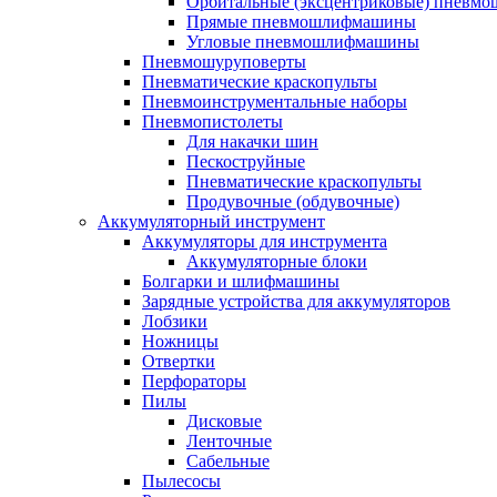
Орбитальные (эксцентриковые) пнев
Прямые пневмошлифмашины
Угловые пневмошлифмашины
Пневмошуруповерты
Пневматические краскопульты
Пневмоинструментальные наборы
Пневмопистолеты
Для накачки шин
Пескоструйные
Пневматические краскопульты
Продувочные (обдувочные)
Аккумуляторный инструмент
Аккумуляторы для инструмента
Аккумуляторные блоки
Болгарки и шлифмашины
Зарядные устройства для аккумуляторов
Лобзики
Ножницы
Отвертки
Перфораторы
Пилы
Дисковые
Ленточные
Сабельные
Пылесосы