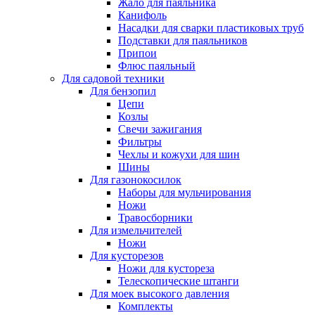
Жало для паяльника
Канифоль
Насадки для сварки пластиковых труб
Подставки для паяльников
Припои
Флюс паяльный
Для садовой техники
Для бензопил
Цепи
Козлы
Свечи зажигания
Фильтры
Чехлы и кожухи для шин
Шины
Для газонокосилок
Наборы для мульчирования
Ножи
Травосборники
Для измельчителей
Ножи
Для кусторезов
Ножи для кустореза
Телескопические штанги
Для моек высокого давления
Комплекты