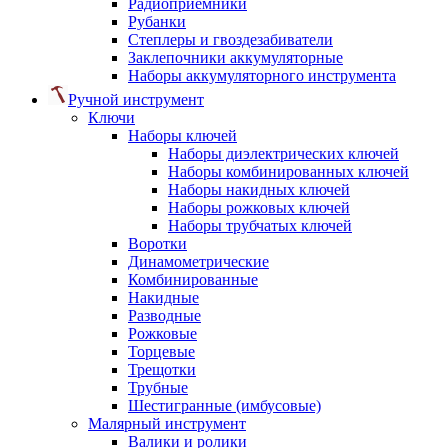
Радиоприемники
Рубанки
Степлеры и гвоздезабиватели
Заклепочники аккумуляторные
Наборы аккумуляторного инструмента
Ручной инструмент
Ключи
Наборы ключей
Наборы диэлектрических ключей
Наборы комбинированных ключей
Наборы накидных ключей
Наборы рожковых ключей
Наборы трубчатых ключей
Воротки
Динамометрические
Комбинированные
Накидные
Разводные
Рожковые
Торцевые
Трещотки
Трубные
Шестигранные (имбусовые)
Малярный инструмент
Валики и ролики