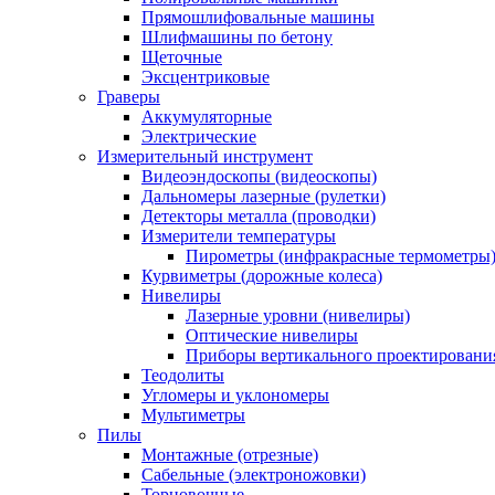
Прямошлифовальные машины
Шлифмашины по бетону
Щеточные
Эксцентриковые
Граверы
Аккумуляторные
Электрические
Измерительный инструмент
Видеоэндоскопы (видеоскопы)
Дальномеры лазерные (рулетки)
Детекторы металла (проводки)
Измерители температуры
Пирометры (инфракрасные термометры
Курвиметры (дорожные колеса)
Нивелиры
Лазерные уровни (нивелиры)
Оптические нивелиры
Приборы вертикального проектировани
Теодолиты
Угломеры и уклономеры
Мультиметры
Пилы
Монтажные (отрезные)
Сабельные (электроножовки)
Торцовочные