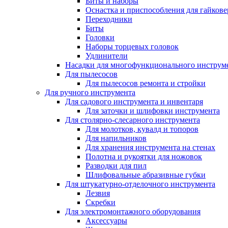
Биты и наборы
Оснастка и приспособления для гайкове
Переходники
Биты
Головки
Наборы торцевых головок
Удлинители
Насадки для многофункционального инструм
Для пылесосов
Для пылесосов ремонта и стройки
Для ручного инструмента
Для садового инструмента и инвентаря
Для заточки и шлифовки инструмента
Для столярно-слесарного инструмента
Для молотков, кувалд и топоров
Для напильников
Для хранения инструмента на стенах
Полотна и рукоятки для ножовок
Разводки для пил
Шлифовальные абразивные губки
Для штукатурно-отделочного инструмента
Лезвия
Скребки
Для электромонтажного оборудования
Аксессуары