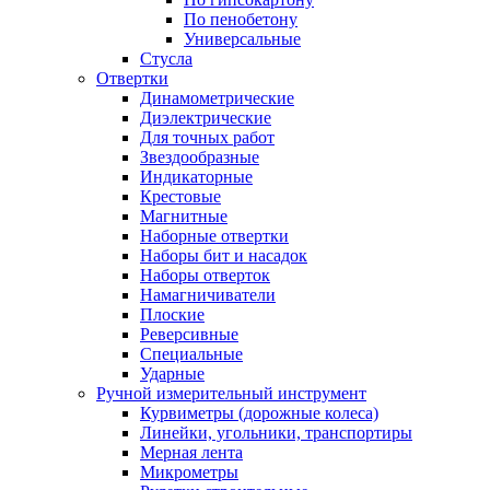
По пенобетону
Универсальные
Стусла
Отвертки
Динамометрические
Диэлектрические
Для точных работ
Звездообразные
Индикаторные
Крестовые
Магнитные
Наборные отвертки
Наборы бит и насадок
Наборы отверток
Намагничиватели
Плоские
Реверсивные
Специальные
Ударные
Ручной измерительный инструмент
Курвиметры (дорожные колеса)
Линейки, угольники, транспортиры
Мерная лента
Микрометры