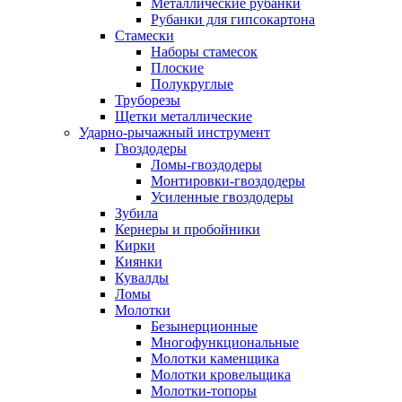
Металлические рубанки
Рубанки для гипсокартона
Стамески
Наборы стамесок
Плоские
Полукруглые
Труборезы
Щетки металлические
Ударно-рычажный инструмент
Гвоздодеры
Ломы-гвоздодеры
Монтировки-гвоздодеры
Усиленные гвоздодеры
Зубила
Кернеры и пробойники
Кирки
Киянки
Кувалды
Ломы
Молотки
Безынерционные
Многофункциональные
Молотки каменщика
Молотки кровельщика
Молотки-топоры