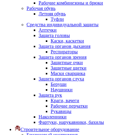
Рабочие комбинезоны и брюки
Рабочая обувь
Летняя обувь
Туфли
Средства индивидуальной защиты
Аптечки
Защита головы
Каски, каскетки
Защита органов дыхания
Респираторы
Защита органов зрения
Защитные очки
Защитные щитки
Маски сварщика
Защита органов слуха
Беруши
Наушники
Защита рук
Краги, вачеги
Рабочие перчатки
Рукавицы
Наколенники
Фартуки, нарукавники, бахилы
Строительное оборудование
Бензиновый инструмент