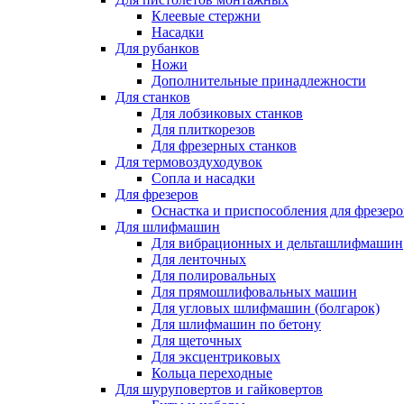
Клеевые стержни
Насадки
Для рубанков
Ножи
Дополнительные принадлежности
Для станков
Для лобзиковых станков
Для плиткорезов
Для фрезерных станков
Для термовоздуходувок
Сопла и насадки
Для фрезеров
Оснастка и приспособления для фрезеро
Для шлифмашин
Для вибрационных и дельташлифмашин
Для ленточных
Для полировальных
Для прямошлифовальных машин
Для угловых шлифмашин (болгарок)
Для шлифмашин по бетону
Для щеточных
Для эксцентриковых
Кольца переходные
Для шуруповертов и гайковертов