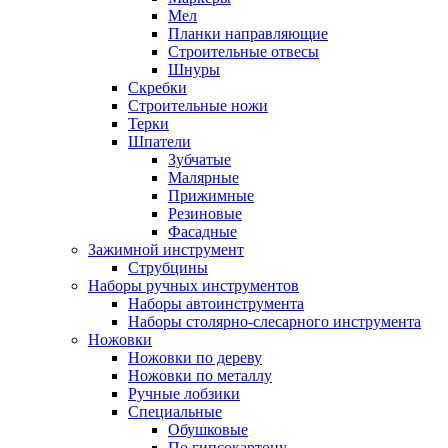
Мел
Планки направляющие
Строительные отвесы
Шнуры
Скребки
Строительные ножи
Терки
Шпатели
Зубчатые
Малярные
Прижимные
Резиновые
Фасадные
Зажимной инструмент
Струбцины
Наборы ручных инструментов
Наборы автоинструмента
Наборы столярно-слесарного инструмента
Ножовки
Ножовки по дереву
Ножовки по металлу
Ручные лобзики
Специальные
Обушковые
По гипсокартону