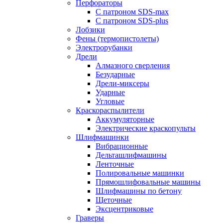
Перфораторы
С патроном SDS-max
С патроном SDS-plus
Лобзики
Фены (термопистолеты)
Электрорубанки
Дрели
Алмазного сверления
Безударные
Дрели-миксеры
Ударные
Угловые
Краскораспылители
Аккумуляторные
Электрические краскопульты
Шлифмашинки
Вибрационные
Дельташлифмашины
Ленточные
Полировальные машинки
Прямошлифовальные машины
Шлифмашины по бетону
Щеточные
Эксцентриковые
Граверы