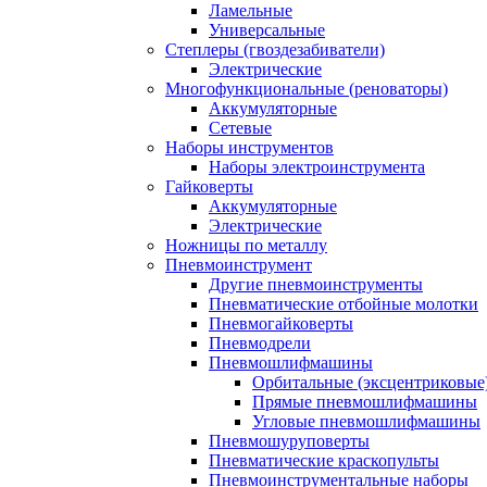
Ламельные
Универсальные
Степлеры (гвоздезабиватели)
Электрические
Многофункциональные (реноваторы)
Аккумуляторные
Сетевые
Наборы инструментов
Наборы электроинструмента
Гайковерты
Аккумуляторные
Электрические
Ножницы по металлу
Пневмоинструмент
Другие пневмоинструменты
Пневматические отбойные молотки
Пневмогайковерты
Пневмодрели
Пневмошлифмашины
Орбитальные (эксцентриковы
Прямые пневмошлифмашины
Угловые пневмошлифмашины
Пневмошуруповерты
Пневматические краскопульты
Пневмоинструментальные наборы