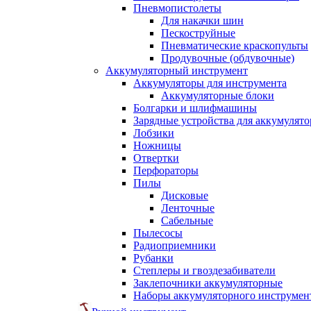
Пневмопистолеты
Для накачки шин
Пескоструйные
Пневматические краскопульты
Продувочные (обдувочные)
Аккумуляторный инструмент
Аккумуляторы для инструмента
Аккумуляторные блоки
Болгарки и шлифмашины
Зарядные устройства для аккумулято
Лобзики
Ножницы
Отвертки
Перфораторы
Пилы
Дисковые
Ленточные
Сабельные
Пылесосы
Радиоприемники
Рубанки
Степлеры и гвоздезабиватели
Заклепочники аккумуляторные
Наборы аккумуляторного инструмен