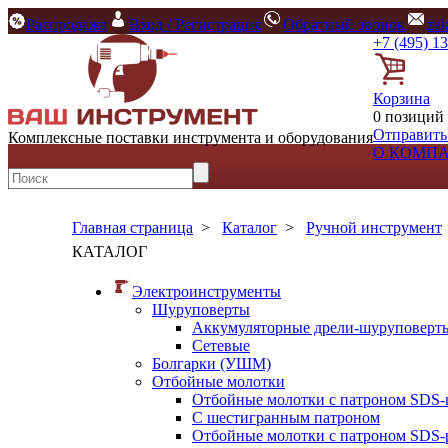
Распродажа
Вход / Регистрация
Обратный звонок
za
+7 (495) 1
Корзина
0 позиций 
Отправить
Комплексные поставки инструмента и оборудования
О КОМП
Главная страница
>
Каталог
>
Ручной инструмент
КАТАЛОГ
Электроинструменты
Шуруповерты
Аккумуляторные дрели-шуруповерт
Сетевые
Болгарки (УШМ)
Отбойные молотки
Отбойные молотки с патроном SDS-
С шестигранным патроном
Отбойные молотки с патроном SDS-p