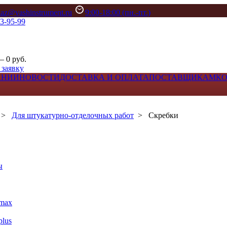
kaz@vashinstrument.ru
9:00-18:00 (пн.-пт.)
33-95-99
– 0 руб.
 заявку
АНИИ
НОВОСТИ
ДОСТАВКА И ОПЛАТА
ПОСТАВЩИКАМ
К
>
Для штукатурно-отделочных работ
>
Скребки
ы
max
lus