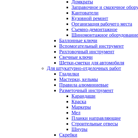
Домкраты
Заправочное и смазочное обор
Кантователи
Кузовной ремонт
Организация рабочего места
Съемно-демонтажное
Шиномонтажное оборудовани
Баллонные ключи
Вспомогательный инструмент
Рихтовочный инструмент
Свечные ключи
Щетки-сметки для автомобиля
Для штукатурно-отделочных работ
Гладилки
Мастерки, кельмы
Правила алюминиевые
Разметочный инструмент
Карандаши
Краска
Маркеры
Мел
Планки направляющие
Строительные отвесы
Шнуры
Скребки