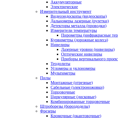
Аккумуляторные
Электрические
Измерительный инструмент
Видеоэндоскопы (видеоскопы)
Дальномеры лазерные (рулетки)
Детекторы металла (проводки)
Измерители температуры
Пирометры (инфракрасные те
Курвиметры (дорожные колеса)
Нивелиры
Лазерные уровни (нивелиры)
Оптические нивелиры
Приборы вертикального проек
Теодолиты
Угломеры и уклономеры
Мультиметры
Пилы
Монтажные (отрезные)
Сабельные (электроножовки)
Торцовочные
Циркулярные (дисковые)
Комбинированные торцовочные
Штроборезы (бороздоделы)
Фрезеры
Кромочные (окантовочные)