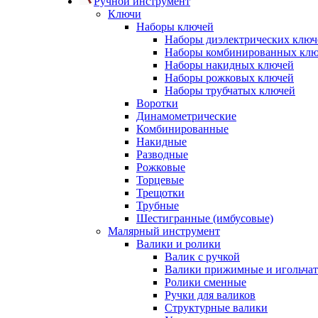
Ручной инструмент
Ключи
Наборы ключей
Наборы диэлектрических ключ
Наборы комбинированных кл
Наборы накидных ключей
Наборы рожковых ключей
Наборы трубчатых ключей
Воротки
Динамометрические
Комбинированные
Накидные
Разводные
Рожковые
Торцевые
Трещотки
Трубные
Шестигранные (имбусовые)
Малярный инструмент
Валики и ролики
Валик с ручкой
Валики прижимные и игольча
Ролики сменные
Ручки для валиков
Структурные валики