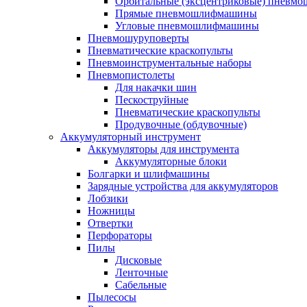
Орбитальные (эксцентриковые) пнев
Прямые пневмошлифмашины
Угловые пневмошлифмашины
Пневмошуруповерты
Пневматические краскопульты
Пневмоинструментальные наборы
Пневмопистолеты
Для накачки шин
Пескоструйные
Пневматические краскопульты
Продувочные (обдувочные)
Аккумуляторный инструмент
Аккумуляторы для инструмента
Аккумуляторные блоки
Болгарки и шлифмашины
Зарядные устройства для аккумуляторов
Лобзики
Ножницы
Отвертки
Перфораторы
Пилы
Дисковые
Ленточные
Сабельные
Пылесосы