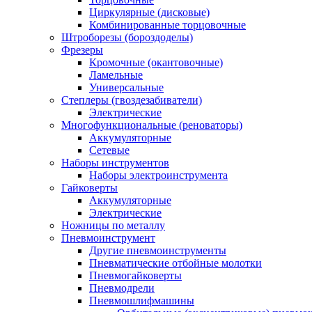
Циркулярные (дисковые)
Комбинированные торцовочные
Штроборезы (бороздоделы)
Фрезеры
Кромочные (окантовочные)
Ламельные
Универсальные
Степлеры (гвоздезабиватели)
Электрические
Многофункциональные (реноваторы)
Аккумуляторные
Сетевые
Наборы инструментов
Наборы электроинструмента
Гайковерты
Аккумуляторные
Электрические
Ножницы по металлу
Пневмоинструмент
Другие пневмоинструменты
Пневматические отбойные молотки
Пневмогайковерты
Пневмодрели
Пневмошлифмашины