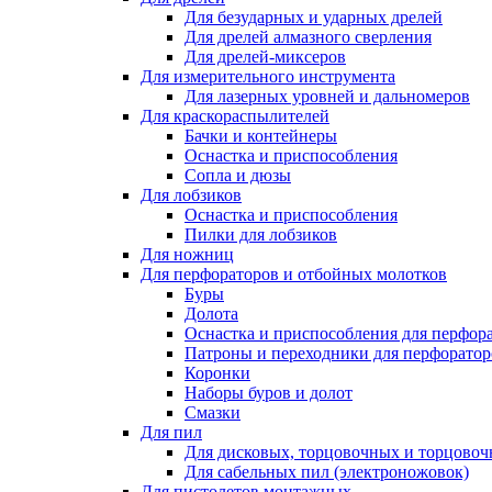
Для безударных и ударных дрелей
Для дрелей алмазного сверления
Для дрелей-миксеров
Для измерительного инструмента
Для лазерных уровней и дальномеров
Для краскораспылителей
Бачки и контейнеры
Оснастка и приспособления
Сопла и дюзы
Для лобзиков
Оснастка и приспособления
Пилки для лобзиков
Для ножниц
Для перфораторов и отбойных молотков
Буры
Долота
Оснастка и приспособления для перфор
Патроны и переходники для перфоратор
Коронки
Наборы буров и долот
Смазки
Для пил
Для дисковых, торцовочных и торцово
Для сабельных пил (электроножовок)
Для пистолетов монтажных