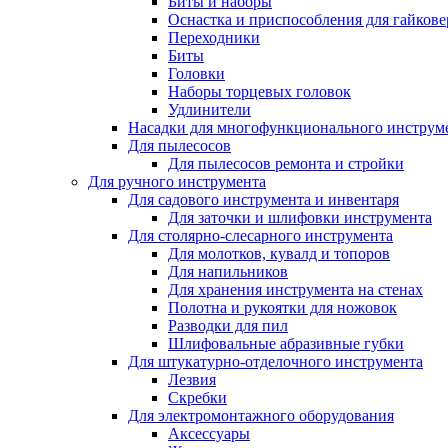
Биты и наборы
Оснастка и приспособления для гайкове
Переходники
Биты
Головки
Наборы торцевых головок
Удлинители
Насадки для многофункционального инструм
Для пылесосов
Для пылесосов ремонта и стройки
Для ручного инструмента
Для садового инструмента и инвентаря
Для заточки и шлифовки инструмента
Для столярно-слесарного инструмента
Для молотков, кувалд и топоров
Для напильников
Для хранения инструмента на стенах
Полотна и рукоятки для ножовок
Разводки для пил
Шлифовальные абразивные губки
Для штукатурно-отделочного инструмента
Лезвия
Скребки
Для электромонтажного оборудования
Аксессуары