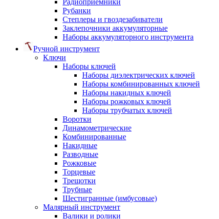
Радиоприемники
Рубанки
Степлеры и гвоздезабиватели
Заклепочники аккумуляторные
Наборы аккумуляторного инструмента
Ручной инструмент
Ключи
Наборы ключей
Наборы диэлектрических ключей
Наборы комбинированных ключей
Наборы накидных ключей
Наборы рожковых ключей
Наборы трубчатых ключей
Воротки
Динамометрические
Комбинированные
Накидные
Разводные
Рожковые
Торцевые
Трещотки
Трубные
Шестигранные (имбусовые)
Малярный инструмент
Валики и ролики