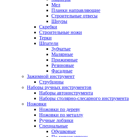
Мел
Планки направляющие
Строительные отвесы
Шнуры
Скребки
Строительные ножи
Терки
Шпатели
Зубчатые
Малярные
Прижимные
Резиновые
Фасадные
Зажимной инструмент
Струбцины
Наборы ручных инструментов
Наборы автоинструмента
Наборы столярно-слесарного инструмента
Ножовки
Ножовки по дереву
Ножовки по металлу
Ручные лобзики
Специальные
Обушковые
По гипсокартону