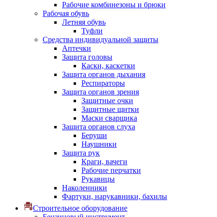
Рабочие комбинезоны и брюки
Рабочая обувь
Летняя обувь
Туфли
Средства индивидуальной защиты
Аптечки
Защита головы
Каски, каскетки
Защита органов дыхания
Респираторы
Защита органов зрения
Защитные очки
Защитные щитки
Маски сварщика
Защита органов слуха
Беруши
Наушники
Защита рук
Краги, вачеги
Рабочие перчатки
Рукавицы
Наколенники
Фартуки, нарукавники, бахилы
Строительное оборудование
Бензиновый инструмент