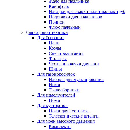
Жало для паяльника
Канифоль
Насадки для сварки пластиковых труб
Подставки для паяльников
Припои
Флюс паяльный
Для садовой техники
Для бензопил
Цепи
Козлы
Свечи зажигания
Фильтры
Чехлы и кожухи для шин
Шины
Для газонокосилок
Наборы для мульчирования
Ножи
Травосборники
Для измельчителей
Ножи
Для кусторезов
Ножи для кустореза
Телескопические штанги
Для моек высокого давления
Комплекты