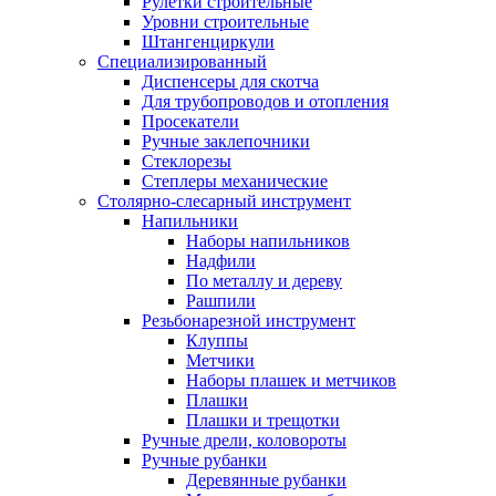
Рулетки строительные
Уровни строительные
Штангенциркули
Специализированный
Диспенсеры для скотча
Для трубопроводов и отопления
Просекатели
Ручные заклепочники
Стеклорезы
Степлеры механические
Столярно-слесарный инструмент
Напильники
Наборы напильников
Надфили
По металлу и дереву
Рашпили
Резьбонарезной инструмент
Клуппы
Метчики
Наборы плашек и метчиков
Плашки
Плашки и трещотки
Ручные дрели, коловороты
Ручные рубанки
Деревянные рубанки