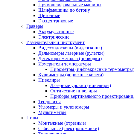
Прямошлифовальные машины
Шлифмашины по бетону
Щеточные
Эксцентриковые
Граверы
Аккумуляторные
Электрические
Измерительный инструмент
Видеоэндоскопы (видеоскопы)
Дальномеры лазерные (рулетки)
Детекторы металла (проводки)
Измерители температуры
Пирометры (инфракрасные термометры
Курвиметры (дорожные колеса)
Нивелиры
Лазерные уровни (нивелиры)
Оптические нивелиры
Приборы вертикального проектировани
Теодолиты
Угломеры и уклономеры
Мультиметры
Пилы
Монтажные (отрезные)
Сабельные (электроножовки)
Торцовочные