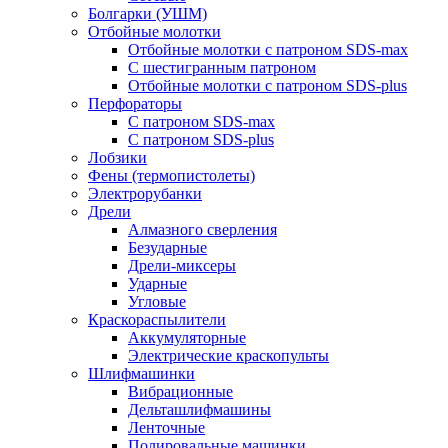
Болгарки (УШМ)
Отбойные молотки
Отбойные молотки с патроном SDS-max
С шестигранным патроном
Отбойные молотки с патроном SDS-plus
Перфораторы
С патроном SDS-max
С патроном SDS-plus
Лобзики
Фены (термопистолеты)
Электрорубанки
Дрели
Алмазного сверления
Безударные
Дрели-миксеры
Ударные
Угловые
Краскораспылители
Аккумуляторные
Электрические краскопульты
Шлифмашинки
Вибрационные
Дельташлифмашины
Ленточные
Полировальные машинки