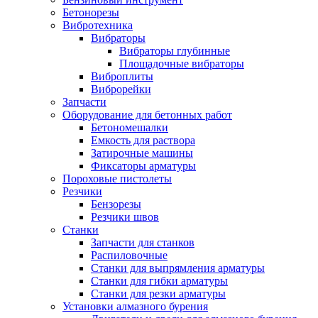
Бетонорезы
Вибротехника
Вибраторы
Вибраторы глубинные
Площадочные вибраторы
Виброплиты
Виброрейки
Запчасти
Оборудование для бетонных работ
Бетономешалки
Емкость для раствора
Затирочные машины
Фиксаторы арматуры
Пороховые пистолеты
Резчики
Бензорезы
Резчики швов
Станки
Запчасти для станков
Распиловочные
Станки для выпрямления арматуры
Станки для гибки арматуры
Станки для резки арматуры
Установки алмазного бурения