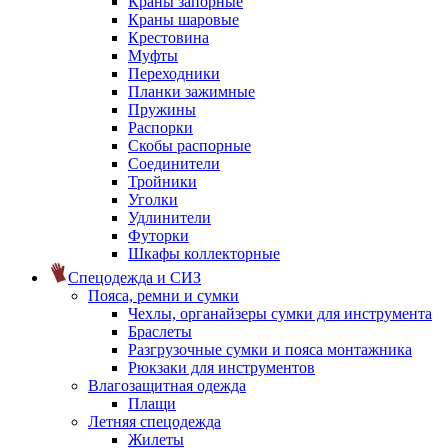
Краны запорные
Краны шаровые
Крестовина
Муфты
Переходники
Планки зажимные
Пружины
Распорки
Скобы распорные
Соединители
Тройники
Уголки
Удлинители
Футорки
Шкафы коллекторные
Спецодежда и СИЗ
Пояса, ремни и сумки
Чехлы, органайзеры сумки для инструмента
Браслеты
Разгрузочные сумки и пояса монтажника
Рюкзаки для инструментов
Влагозащитная одежда
Плащи
Летняя спецодежда
Жилеты