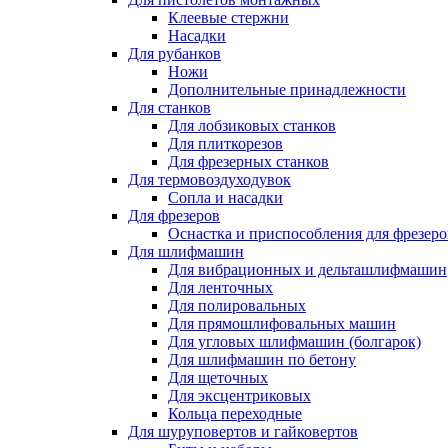
Клеевые стержни
Насадки
Для рубанков
Ножи
Дополнительные принадлежности
Для станков
Для лобзиковых станков
Для плиткорезов
Для фрезерных станков
Для термовоздуходувок
Сопла и насадки
Для фрезеров
Оснастка и приспособления для фрезеро
Для шлифмашин
Для вибрационных и дельташлифмашин
Для ленточных
Для полировальных
Для прямошлифовальных машин
Для угловых шлифмашин (болгарок)
Для шлифмашин по бетону
Для щеточных
Для эксцентриковых
Кольца переходные
Для шуруповертов и гайковертов