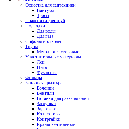
Оснастка для сантехники
Вантузы
Тросы
Паяльники для труб
Подводки
Для воды
Для газа
Сифоны и отводы
Трубы
Металлопластиковые
Уплотнительные материалы
Лен
Нить
Фумлента
Фильтра
Запорная арматура
Бочонки
Вентили
Вставки для развальцовки
Заглушки
Задвижки
Коллекторы
Контргайки
Краны вентильные