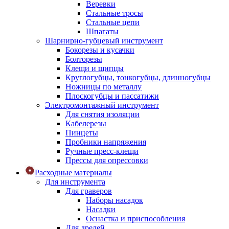
Веревки
Стальные тросы
Стальные цепи
Шпагаты
Шарнирно-губцевый инструмент
Бокорезы и кусачки
Болторезы
Клещи и щипцы
Круглогубцы, тонкогубцы, длинногубцы
Ножницы по металлу
Плоскогубцы и пассатижи
Электромонтажный инструмент
Для снятия изоляции
Кабелерезы
Пинцеты
Пробники напряжения
Ручные пресс-клещи
Прессы для опрессовки
Расходные материалы
Для инструмента
Для граверов
Наборы насадок
Насадки
Оснастка и приспособления
Для дрелей