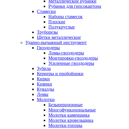
Металлические рубанки
Рубанки для гипсокартона
Стамески
Наборы стамесок
Плоские
Полукруглые
Труборезы
Щетки металлические
Ударно-рычажный инструмент
Гвоздодеры
Ломы-гвоздодеры
Монтировки-гвоздодеры
Усиленные гвоздодеры
Зубила
Кернеры и пробойники
Кирки
Киянки
Кувалды
Ломы
Молотки
Безынерционные
Многофункциональные
Молотки каменщика
Молотки кровельщика
Молотки-топоры