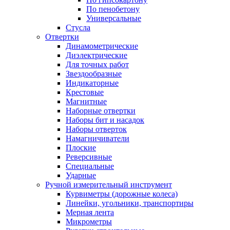
По пенобетону
Универсальные
Стусла
Отвертки
Динамометрические
Диэлектрические
Для точных работ
Звездообразные
Индикаторные
Крестовые
Магнитные
Наборные отвертки
Наборы бит и насадок
Наборы отверток
Намагничиватели
Плоские
Реверсивные
Специальные
Ударные
Ручной измерительный инструмент
Курвиметры (дорожные колеса)
Линейки, угольники, транспортиры
Мерная лента
Микрометры