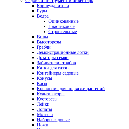
Садовый инструмент и инвентарь
Корнеудалители
Буры
Ведра
Оцинкованные
Пластиковые
Строительные
Вилы
Высоторезы
Грабли
Демонстрационные лотки
Дозаторы семян
Забиватели столбов
Катки для газона
Контейнеры садовые
Конусы
Косы
Крепления для подвязки растений
Культиваторы
Кусторезы
Лейки
Лопаты
Мотыги
Наборы садовые
Ножи