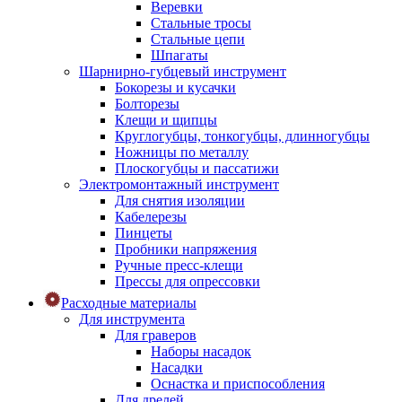
Веревки
Стальные тросы
Стальные цепи
Шпагаты
Шарнирно-губцевый инструмент
Бокорезы и кусачки
Болторезы
Клещи и щипцы
Круглогубцы, тонкогубцы, длинногубцы
Ножницы по металлу
Плоскогубцы и пассатижи
Электромонтажный инструмент
Для снятия изоляции
Кабелерезы
Пинцеты
Пробники напряжения
Ручные пресс-клещи
Прессы для опрессовки
Расходные материалы
Для инструмента
Для граверов
Наборы насадок
Насадки
Оснастка и приспособления
Для дрелей