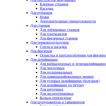
Клеевые стержни
Насадки
Для рубанков
Ножи
Дополнительные принадлежности
Для станков
Для лобзиковых станков
Для плиткорезов
Для фрезерных станков
Для термовоздуходувок
Сопла и насадки
Для фрезеров
Оснастка и приспособления для фрезеро
Для шлифмашин
Для вибрационных и дельташлифмашин
Для ленточных
Для полировальных
Для прямошлифовальных машин
Для угловых шлифмашин (болгарок)
Для шлифмашин по бетону
Для щеточных
Для эксцентриковых
Кольца переходные
Для шуруповертов и гайковертов