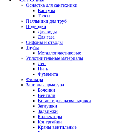
Оснастка для сантехники
Вантузы
Тросы
Паяльники для труб
Подводки
Для воды
Для газа
Сифоны и отводы
Трубы
Металлопластиковые
Уплотнительные материалы
Лен
Нить
Фумлента
Фильтра
Запорная арматура
Бочонки
Вентили
Вставки для развальцовки
Заглушки
Задвижки
Коллекторы
Контргайки
Краны вентильные