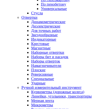
По пенобетону
Универсальные
Стусла
Отвертки
Динамометрические
Диэлектрические
Для точных работ
Звездообразные
Индикаторные
Крестовые
Магнитные
Наборные отвертки
Наборы бит и насадок
Наборы отверток
Намагничиватели
Плоские
Реверсивные
Специальные
Ударные
Ручной измерительный инструмент
Курвиметры (дорожные колеса)
Линейки, угольники, транспортиры
Мерная лента
Микрометры