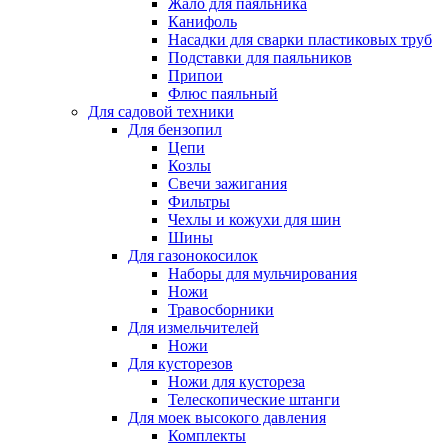
Жало для паяльника
Канифоль
Насадки для сварки пластиковых труб
Подставки для паяльников
Припои
Флюс паяльный
Для садовой техники
Для бензопил
Цепи
Козлы
Свечи зажигания
Фильтры
Чехлы и кожухи для шин
Шины
Для газонокосилок
Наборы для мульчирования
Ножи
Травосборники
Для измельчителей
Ножи
Для кусторезов
Ножи для кустореза
Телескопические штанги
Для моек высокого давления
Комплекты