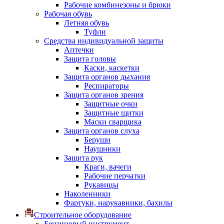
Рабочие комбинезоны и брюки
Рабочая обувь
Летняя обувь
Туфли
Средства индивидуальной защиты
Аптечки
Защита головы
Каски, каскетки
Защита органов дыхания
Респираторы
Защита органов зрения
Защитные очки
Защитные щитки
Маски сварщика
Защита органов слуха
Беруши
Наушники
Защита рук
Краги, вачеги
Рабочие перчатки
Рукавицы
Наколенники
Фартуки, нарукавники, бахилы
Строительное оборудование
Бензиновый инструмент