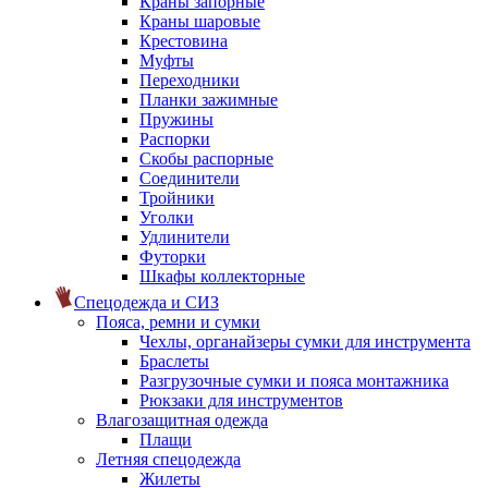
Краны запорные
Краны шаровые
Крестовина
Муфты
Переходники
Планки зажимные
Пружины
Распорки
Скобы распорные
Соединители
Тройники
Уголки
Удлинители
Футорки
Шкафы коллекторные
Спецодежда и СИЗ
Пояса, ремни и сумки
Чехлы, органайзеры сумки для инструмента
Браслеты
Разгрузочные сумки и пояса монтажника
Рюкзаки для инструментов
Влагозащитная одежда
Плащи
Летняя спецодежда
Жилеты