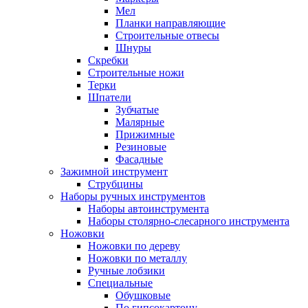
Мел
Планки направляющие
Строительные отвесы
Шнуры
Скребки
Строительные ножи
Терки
Шпатели
Зубчатые
Малярные
Прижимные
Резиновые
Фасадные
Зажимной инструмент
Струбцины
Наборы ручных инструментов
Наборы автоинструмента
Наборы столярно-слесарного инструмента
Ножовки
Ножовки по дереву
Ножовки по металлу
Ручные лобзики
Специальные
Обушковые
По гипсокартону