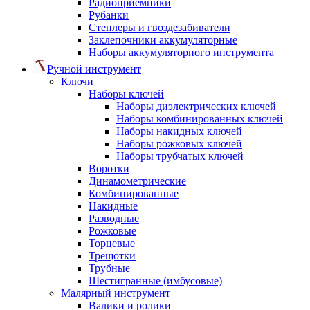
Радиоприемники
Рубанки
Степлеры и гвоздезабиватели
Заклепочники аккумуляторные
Наборы аккумуляторного инструмента
Ручной инструмент
Ключи
Наборы ключей
Наборы диэлектрических ключей
Наборы комбинированных ключей
Наборы накидных ключей
Наборы рожковых ключей
Наборы трубчатых ключей
Воротки
Динамометрические
Комбинированные
Накидные
Разводные
Рожковые
Торцевые
Трещотки
Трубные
Шестигранные (имбусовые)
Малярный инструмент
Валики и ролики