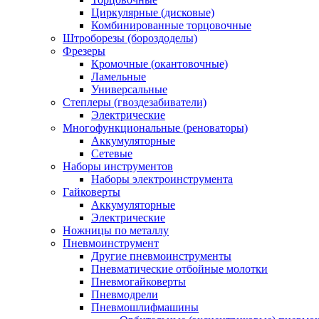
Циркулярные (дисковые)
Комбинированные торцовочные
Штроборезы (бороздоделы)
Фрезеры
Кромочные (окантовочные)
Ламельные
Универсальные
Степлеры (гвоздезабиватели)
Электрические
Многофункциональные (реноваторы)
Аккумуляторные
Сетевые
Наборы инструментов
Наборы электроинструмента
Гайковерты
Аккумуляторные
Электрические
Ножницы по металлу
Пневмоинструмент
Другие пневмоинструменты
Пневматические отбойные молотки
Пневмогайковерты
Пневмодрели
Пневмошлифмашины