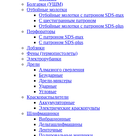
Болгарки (УШМ)
Отбойные молотки
Отбойные молотки с патроном SDS-max
С шестигранным патроном
Отбойные молотки с патроном SDS-plus
Перфораторы
С патроном SDS-max
С патроном SDS-plus
Лобзики
Фены (термопистолеты)
Электрорубанки
Дрели
Алмазного сверления
Безударные
Дрели-миксеры
Ударные
Угловые
Краскораспылители
Аккумуляторные
Электрические краскопульты
Шлифмашинки
Вибрационные
Дельташлифмашины
Ленточные
Полировальные машинки