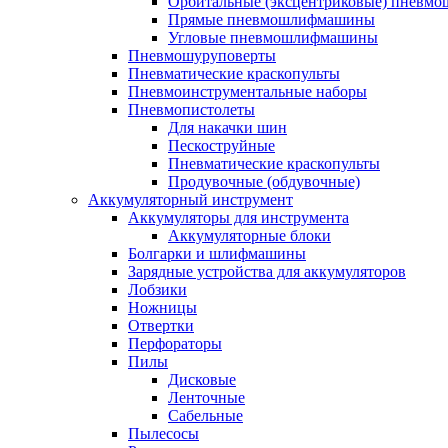
Орбитальные (эксцентриковые) пнев
Прямые пневмошлифмашины
Угловые пневмошлифмашины
Пневмошуруповерты
Пневматические краскопульты
Пневмоинструментальные наборы
Пневмопистолеты
Для накачки шин
Пескоструйные
Пневматические краскопульты
Продувочные (обдувочные)
Аккумуляторный инструмент
Аккумуляторы для инструмента
Аккумуляторные блоки
Болгарки и шлифмашины
Зарядные устройства для аккумуляторов
Лобзики
Ножницы
Отвертки
Перфораторы
Пилы
Дисковые
Ленточные
Сабельные
Пылесосы