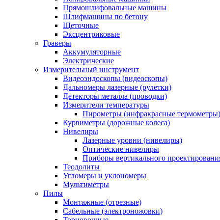
Прямошлифовальные машины
Шлифмашины по бетону
Щеточные
Эксцентриковые
Граверы
Аккумуляторные
Электрические
Измерительный инструмент
Видеоэндоскопы (видеоскопы)
Дальномеры лазерные (рулетки)
Детекторы металла (проводки)
Измерители температуры
Пирометры (инфракрасные термометры
Курвиметры (дорожные колеса)
Нивелиры
Лазерные уровни (нивелиры)
Оптические нивелиры
Приборы вертикального проектировани
Теодолиты
Угломеры и уклономеры
Мультиметры
Пилы
Монтажные (отрезные)
Сабельные (электроножовки)
Торцовочные