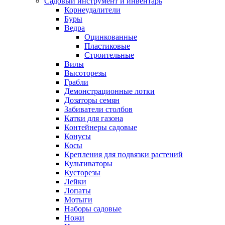
Садовый инструмент и инвентарь
Корнеудалители
Буры
Ведра
Оцинкованные
Пластиковые
Строительные
Вилы
Высоторезы
Грабли
Демонстрационные лотки
Дозаторы семян
Забиватели столбов
Катки для газона
Контейнеры садовые
Конусы
Косы
Крепления для подвязки растений
Культиваторы
Кусторезы
Лейки
Лопаты
Мотыги
Наборы садовые
Ножи