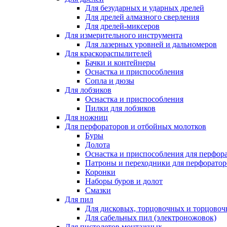
Для безударных и ударных дрелей
Для дрелей алмазного сверления
Для дрелей-миксеров
Для измерительного инструмента
Для лазерных уровней и дальномеров
Для краскораспылителей
Бачки и контейнеры
Оснастка и приспособления
Сопла и дюзы
Для лобзиков
Оснастка и приспособления
Пилки для лобзиков
Для ножниц
Для перфораторов и отбойных молотков
Буры
Долота
Оснастка и приспособления для перфор
Патроны и переходники для перфоратор
Коронки
Наборы буров и долот
Смазки
Для пил
Для дисковых, торцовочных и торцово
Для сабельных пил (электроножовок)
Для пистолетов монтажных