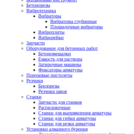
Бетонорезы
Вибротехника
Вибраторы
Вибраторы глубинные
Площадочные вибраторы
Виброплиты
Виброрейки
Запчасти
Оборудование для бетонных работ
Бетономешалки
Емкость для раствора
Затирочные машины
Фиксаторы арматуры
Пороховые пистолеты
Резчики
Бензорезы
Резчики швов
Станки
Запчасти для станков
Распиловочные
Станки для выпрямления арматуры
Станки для гибки арматуры
Станки для резки арматуры
Установки алмазного бурения