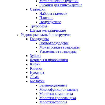
Металлические рубанки
Рубанки для гипсокартона
Стамески
Наборы стамесок
Плоские
Полукруглые
Труборезы
Щетки металлические
Ударно-рычажный инструмент
Гвоздодеры
Ломы-гвоздодеры
Монтировки-гвоздодеры
Усиленные гвоздодеры
Зубила
Кернеры и пробойники
Кирки
Киянки
Кувалды
Ломы
Молотки
Безынерционные
Многофункциональные
Молотки каменщика
Молотки кровельщика
Молотки-топоры