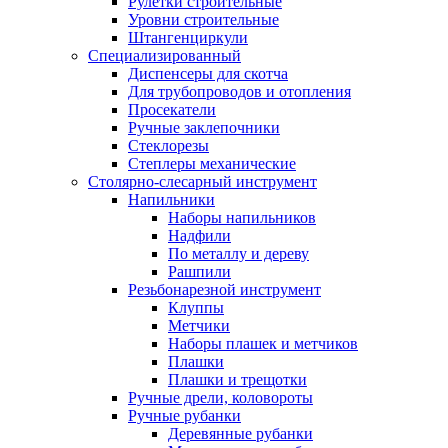
Рулетки строительные
Уровни строительные
Штангенциркули
Специализированный
Диспенсеры для скотча
Для трубопроводов и отопления
Просекатели
Ручные заклепочники
Стеклорезы
Степлеры механические
Столярно-слесарный инструмент
Напильники
Наборы напильников
Надфили
По металлу и дереву
Рашпили
Резьбонарезной инструмент
Клуппы
Метчики
Наборы плашек и метчиков
Плашки
Плашки и трещотки
Ручные дрели, коловороты
Ручные рубанки
Деревянные рубанки