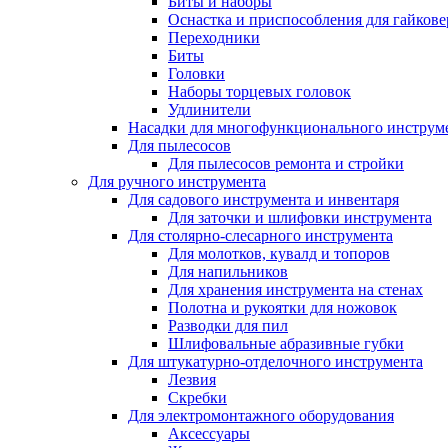
Биты и наборы
Оснастка и приспособления для гайкове
Переходники
Биты
Головки
Наборы торцевых головок
Удлинители
Насадки для многофункционального инструм
Для пылесосов
Для пылесосов ремонта и стройки
Для ручного инструмента
Для садового инструмента и инвентаря
Для заточки и шлифовки инструмента
Для столярно-слесарного инструмента
Для молотков, кувалд и топоров
Для напильников
Для хранения инструмента на стенах
Полотна и рукоятки для ножовок
Разводки для пил
Шлифовальные абразивные губки
Для штукатурно-отделочного инструмента
Лезвия
Скребки
Для электромонтажного оборудования
Аксессуары