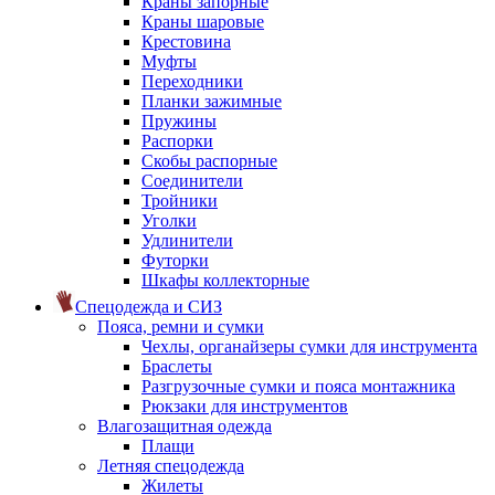
Краны запорные
Краны шаровые
Крестовина
Муфты
Переходники
Планки зажимные
Пружины
Распорки
Скобы распорные
Соединители
Тройники
Уголки
Удлинители
Футорки
Шкафы коллекторные
Спецодежда и СИЗ
Пояса, ремни и сумки
Чехлы, органайзеры сумки для инструмента
Браслеты
Разгрузочные сумки и пояса монтажника
Рюкзаки для инструментов
Влагозащитная одежда
Плащи
Летняя спецодежда
Жилеты