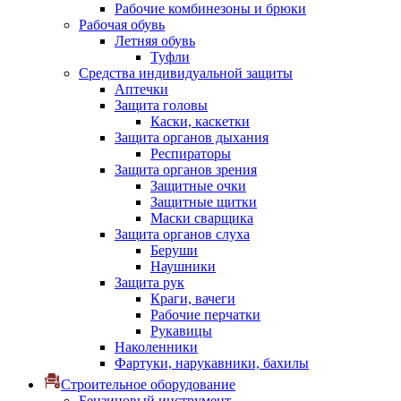
Рабочие комбинезоны и брюки
Рабочая обувь
Летняя обувь
Туфли
Средства индивидуальной защиты
Аптечки
Защита головы
Каски, каскетки
Защита органов дыхания
Респираторы
Защита органов зрения
Защитные очки
Защитные щитки
Маски сварщика
Защита органов слуха
Беруши
Наушники
Защита рук
Краги, вачеги
Рабочие перчатки
Рукавицы
Наколенники
Фартуки, нарукавники, бахилы
Строительное оборудование
Бензиновый инструмент