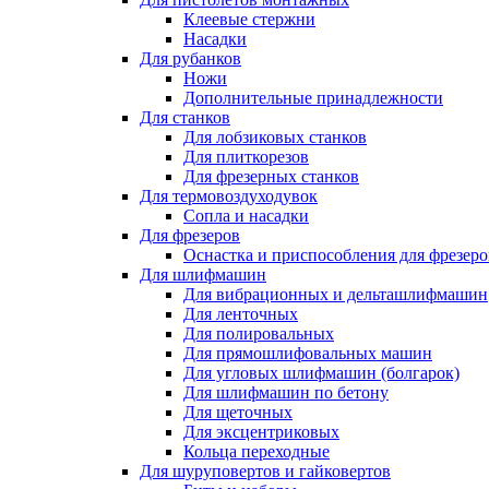
Клеевые стержни
Насадки
Для рубанков
Ножи
Дополнительные принадлежности
Для станков
Для лобзиковых станков
Для плиткорезов
Для фрезерных станков
Для термовоздуходувок
Сопла и насадки
Для фрезеров
Оснастка и приспособления для фрезеро
Для шлифмашин
Для вибрационных и дельташлифмашин
Для ленточных
Для полировальных
Для прямошлифовальных машин
Для угловых шлифмашин (болгарок)
Для шлифмашин по бетону
Для щеточных
Для эксцентриковых
Кольца переходные
Для шуруповертов и гайковертов