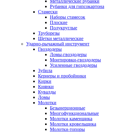
Металлические рубанки
Рубанки для гипсокартона
Стамески
Наборы стамесок
Плоские
Полукруглые
Труборезы
Щетки металлические
Ударно-рычажный инструмент
Гвоздодеры
Ломы-гвоздодеры
Монтировки-гвоздодеры
Усиленные гвоздодеры
Зубила
Кернеры и пробойники
Кирки
Киянки
Кувалды
Ломы
Молотки
Безынерционные
Многофункциональные
Молотки каменщика
Молотки кровельщика
Молотки-топоры