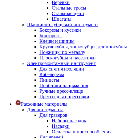
Веревки
Стальные тросы
Стальные цепи
Шпагаты
Шарнирно-губцевый инструмент
Бокорезы и кусачки
Болторезы
Клещи и щипцы
Круглогубцы, тонкогубцы, длинногубцы
Ножницы по металлу
Плоскогубцы и пассатижи
Электромонтажный инструмент
Для снятия изоляции
Кабелерезы
Пинцеты
Пробники напряжения
Ручные пресс-клещи
Прессы для опрессовки
Расходные материалы
Для инструмента
Для граверов
Наборы насадок
Насадки
Оснастка и приспособления
Для дрелей