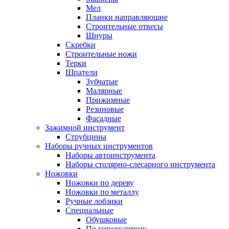
Мел
Планки направляющие
Строительные отвесы
Шнуры
Скребки
Строительные ножи
Терки
Шпатели
Зубчатые
Малярные
Прижимные
Резиновые
Фасадные
Зажимной инструмент
Струбцины
Наборы ручных инструментов
Наборы автоинструмента
Наборы столярно-слесарного инструмента
Ножовки
Ножовки по дереву
Ножовки по металлу
Ручные лобзики
Специальные
Обушковые
По гипсокартону