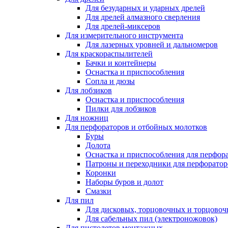
Для безударных и ударных дрелей
Для дрелей алмазного сверления
Для дрелей-миксеров
Для измерительного инструмента
Для лазерных уровней и дальномеров
Для краскораспылителей
Бачки и контейнеры
Оснастка и приспособления
Сопла и дюзы
Для лобзиков
Оснастка и приспособления
Пилки для лобзиков
Для ножниц
Для перфораторов и отбойных молотков
Буры
Долота
Оснастка и приспособления для перфор
Патроны и переходники для перфоратор
Коронки
Наборы буров и долот
Смазки
Для пил
Для дисковых, торцовочных и торцово
Для сабельных пил (электроножовок)
Для пистолетов монтажных