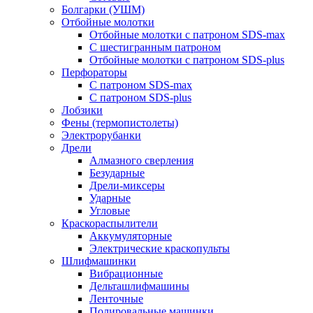
Болгарки (УШМ)
Отбойные молотки
Отбойные молотки с патроном SDS-max
С шестигранным патроном
Отбойные молотки с патроном SDS-plus
Перфораторы
С патроном SDS-max
С патроном SDS-plus
Лобзики
Фены (термопистолеты)
Электрорубанки
Дрели
Алмазного сверления
Безударные
Дрели-миксеры
Ударные
Угловые
Краскораспылители
Аккумуляторные
Электрические краскопульты
Шлифмашинки
Вибрационные
Дельташлифмашины
Ленточные
Полировальные машинки