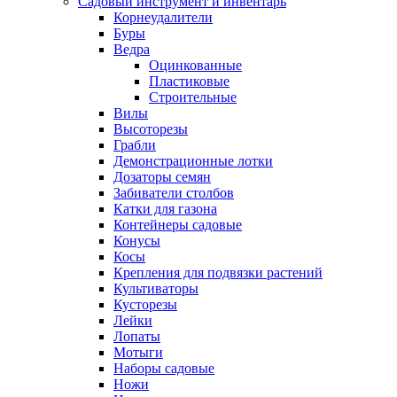
Садовый инструмент и инвентарь
Корнеудалители
Буры
Ведра
Оцинкованные
Пластиковые
Строительные
Вилы
Высоторезы
Грабли
Демонстрационные лотки
Дозаторы семян
Забиватели столбов
Катки для газона
Контейнеры садовые
Конусы
Косы
Крепления для подвязки растений
Культиваторы
Кусторезы
Лейки
Лопаты
Мотыги
Наборы садовые
Ножи