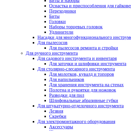
Биты и наборы
Оснастка и приспособления для гайкове
Переходники
Биты
Головки
Наборы торцевых головок
Удлинители
Насадки для многофункционального инструм
Для пылесосов
Для пылесосов ремонта и стройки
Для ручного инструмента
Для садового инструмента и инвентаря
Для заточки и шлифовки инструмента
Для столярно-слесарного инструмента
Для молотков, кувалд и топоров
Для напильников
Для хранения инструмента на стенах
Полотна и рукоятки для ножовок
Разводки для пил
Шлифовальные абразивные губки
Для штукатурно-отделочного инструмента
Лезвия
Скребки
Для электромонтажного оборудования
Аксессуары