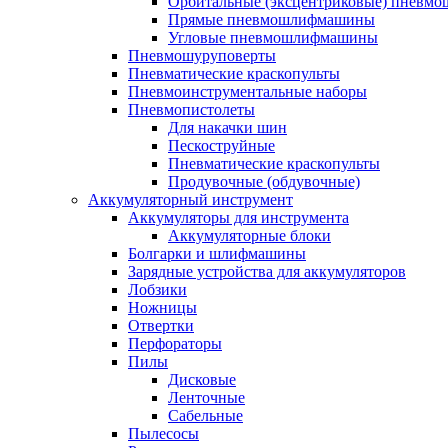
Орбитальные (эксцентриковые) пнев
Прямые пневмошлифмашины
Угловые пневмошлифмашины
Пневмошуруповерты
Пневматические краскопульты
Пневмоинструментальные наборы
Пневмопистолеты
Для накачки шин
Пескоструйные
Пневматические краскопульты
Продувочные (обдувочные)
Аккумуляторный инструмент
Аккумуляторы для инструмента
Аккумуляторные блоки
Болгарки и шлифмашины
Зарядные устройства для аккумуляторов
Лобзики
Ножницы
Отвертки
Перфораторы
Пилы
Дисковые
Ленточные
Сабельные
Пылесосы