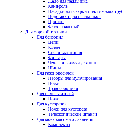
Жало для паяльника
Канифоль
Насадки для сварки пластиковых труб
Подставки для паяльников
Припои
Флюс паяльный
Для садовой техники
Для бензопил
Цепи
Козлы
Свечи зажигания
Фильтры
Чехлы и кожухи для шин
Шины
Для газонокосилок
Наборы для мульчирования
Ножи
Травосборники
Для измельчителей
Ножи
Для кусторезов
Ножи для кустореза
Телескопические штанги
Для моек высокого давления
Комплекты