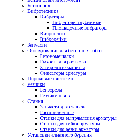
Бетонорезы
Вибротехника
Вибраторы
Вибраторы глубинные
Площадочные вибраторы
Виброплиты
Виброрейки
Запчасти
Оборудование для бетонных работ
Бетономешалки
Емкость для раствора
Затирочные машины
Фиксаторы арматуры
Пороховые пистолеты
Резчики
Бензорезы
Резчики швов
Станки
Запчасти для станков
Распиловочные
Станки для выпрямления арматуры
Станки для гибки арматуры
Станки для резки арматуры
Установки алмазного бурения