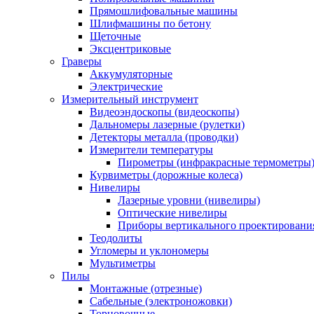
Прямошлифовальные машины
Шлифмашины по бетону
Щеточные
Эксцентриковые
Граверы
Аккумуляторные
Электрические
Измерительный инструмент
Видеоэндоскопы (видеоскопы)
Дальномеры лазерные (рулетки)
Детекторы металла (проводки)
Измерители температуры
Пирометры (инфракрасные термометры
Курвиметры (дорожные колеса)
Нивелиры
Лазерные уровни (нивелиры)
Оптические нивелиры
Приборы вертикального проектировани
Теодолиты
Угломеры и уклономеры
Мультиметры
Пилы
Монтажные (отрезные)
Сабельные (электроножовки)
Торцовочные