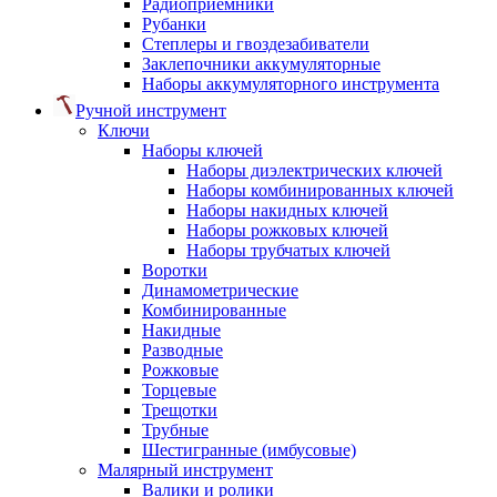
Радиоприемники
Рубанки
Степлеры и гвоздезабиватели
Заклепочники аккумуляторные
Наборы аккумуляторного инструмента
Ручной инструмент
Ключи
Наборы ключей
Наборы диэлектрических ключей
Наборы комбинированных ключей
Наборы накидных ключей
Наборы рожковых ключей
Наборы трубчатых ключей
Воротки
Динамометрические
Комбинированные
Накидные
Разводные
Рожковые
Торцевые
Трещотки
Трубные
Шестигранные (имбусовые)
Малярный инструмент
Валики и ролики