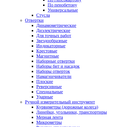
По пенобетону
Универсальные
Стусла
Отвертки
Динамометрические
Диэлектрические
Для точных работ
Звездообразные
Индикаторные
Крестовые
Магнитные
Наборные отвертки
Наборы бит и насадок
Наборы отверток
Намагничиватели
Плоские
Реверсивные
Специальные
Ударные
Ручной измерительный инструмент
Курвиметры (дорожные колеса)
Линейки, угольники, транспортиры
Мерная лента
Микрометры