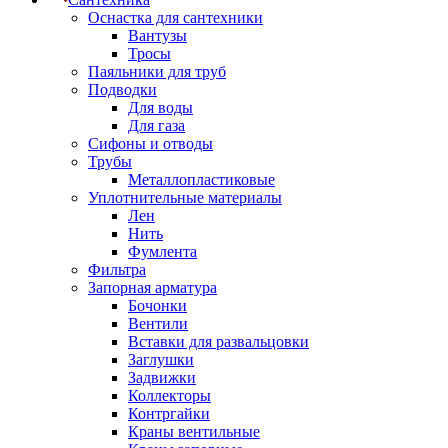
Оснастка для сантехники
Вантузы
Тросы
Паяльники для труб
Подводки
Для воды
Для газа
Сифоны и отводы
Трубы
Металлопластиковые
Уплотнительные материалы
Лен
Нить
Фумлента
Фильтра
Запорная арматура
Бочонки
Вентили
Вставки для развальцовки
Заглушки
Задвижки
Коллекторы
Контргайки
Краны вентильные