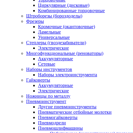
Циркулярные (дисковые)
Комбинированные торцовочные
Штроборезы (бороздоделы)
Фрезеры
Кромочные (окантовочные)
Ламельные
Универсальные
Степлеры (гвоздезабиватели)
Электрические
Многофункциональные (реноваторы)
Аккумуляторные
Сетевые
Наборы инструментов
Наборы электроинструмента
Гайковерты
Аккумуляторные
Электрические
Ножницы по металлу
Пневмоинструмент
Другие пневмоинструменты
Пневматические отбойные молотки
Пневмогайковерты
Пневмодрели
Пневмошлифмашины