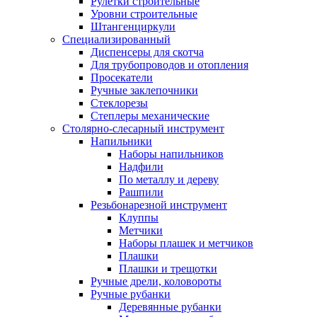
Рулетки строительные
Уровни строительные
Штангенциркули
Специализированный
Диспенсеры для скотча
Для трубопроводов и отопления
Просекатели
Ручные заклепочники
Стеклорезы
Степлеры механические
Столярно-слесарный инструмент
Напильники
Наборы напильников
Надфили
По металлу и дереву
Рашпили
Резьбонарезной инструмент
Клуппы
Метчики
Наборы плашек и метчиков
Плашки
Плашки и трещотки
Ручные дрели, коловороты
Ручные рубанки
Деревянные рубанки