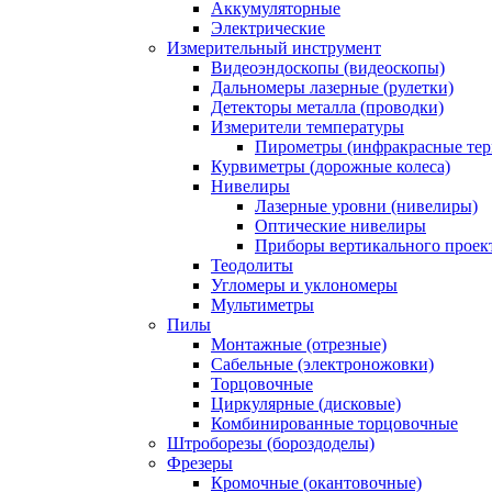
Аккумуляторные
Электрические
Измерительный инструмент
Видеоэндоскопы (видеоскопы)
Дальномеры лазерные (рулетки)
Детекторы металла (проводки)
Измерители температуры
Пирометры (инфракрасные те
Курвиметры (дорожные колеса)
Нивелиры
Лазерные уровни (нивелиры)
Оптические нивелиры
Приборы вертикального проек
Теодолиты
Угломеры и уклономеры
Мультиметры
Пилы
Монтажные (отрезные)
Сабельные (электроножовки)
Торцовочные
Циркулярные (дисковые)
Комбинированные торцовочные
Штроборезы (бороздоделы)
Фрезеры
Кромочные (окантовочные)