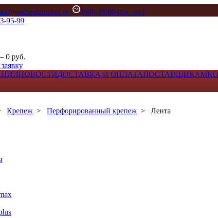
kaz@vashinstrument.ru
9:00-18:00 (пн.-пт.)
33-95-99
– 0 руб.
 заявку
АНИИ
НОВОСТИ
ДОСТАВКА И ОПЛАТА
ПОСТАВЩИКАМ
К
>
Крепеж
>
Перфорированный крепеж
>
Лента
ы
max
lus