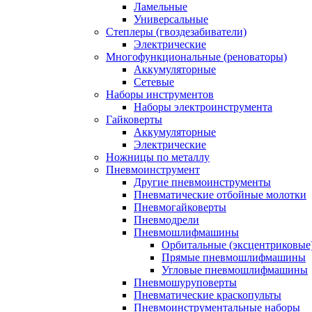
Ламельные
Универсальные
Степлеры (гвоздезабиватели)
Электрические
Многофункциональные (реноваторы)
Аккумуляторные
Сетевые
Наборы инструментов
Наборы электроинструмента
Гайковерты
Аккумуляторные
Электрические
Ножницы по металлу
Пневмоинструмент
Другие пневмоинструменты
Пневматические отбойные молотки
Пневмогайковерты
Пневмодрели
Пневмошлифмашины
Орбитальные (эксцентриковы
Прямые пневмошлифмашины
Угловые пневмошлифмашины
Пневмошуруповерты
Пневматические краскопульты
Пневмоинструментальные наборы