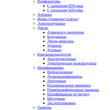
Перфораторы
С патроном SDS-max
С патроном SDS-plus
Лобзики
Фены (термопистолеты)
Электрорубанки
Дрели
Алмазного сверления
Безударные
Дрели-миксеры
Ударные
Угловые
Краскораспылители
Аккумуляторные
Электрические краскопульты
Шлифмашинки
Вибрационные
Дельташлифмашины
Ленточные
Полировальные машинки
Прямошлифовальные машины
Шлифмашины по бетону
Щеточные
Эксцентриковые
Граверы