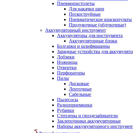
Пневмопистолеты
Для накачки шин
Пескоструйные
Пневматические краскопульты
Продувочные (обдувочные)
Аккумуляторный инструмент
Аккумуляторы для инструмента
Аккумуляторные блоки
Болгарки и шлифмашины
Зарядные устройства для аккумулято
Лобзики
Ножницы
Отвертки
Перфораторы
Пилы
Дисковые
Ленточные
Сабельные
Пылесосы
Радиоприемники
Рубанки
Степлеры и гвоздезабиватели
Заклепочники аккумуляторные
Наборы аккумуляторного инструмен