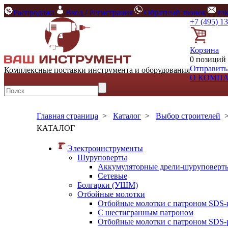
Распродажа
Вход / Регистрация
Обратный звонок
za
+7 (495) 1
Корзина
0 позиций 
Отправить
Комплексные поставки инструмента и оборудования
О КОМП
Главная страница
>
Каталог
>
Выбор строителей
КАТАЛОГ
Электроинструменты
Шуруповерты
Аккумуляторные дрели-шуруповерт
Сетевые
Болгарки (УШМ)
Отбойные молотки
Отбойные молотки с патроном SDS-
С шестигранным патроном
Отбойные молотки с патроном SDS-p