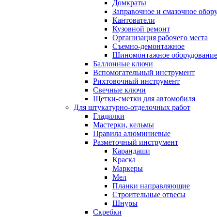
Домкраты
Заправочное и смазочное обор
Кантователи
Кузовной ремонт
Организация рабочего места
Съемно-демонтажное
Шиномонтажное оборудовани
Баллонные ключи
Вспомогательный инструмент
Рихтовочный инструмент
Свечные ключи
Щетки-сметки для автомобиля
Для штукатурно-отделочных работ
Гладилки
Мастерки, кельмы
Правила алюминиевые
Разметочный инструмент
Карандаши
Краска
Маркеры
Мел
Планки направляющие
Строительные отвесы
Шнуры
Скребки