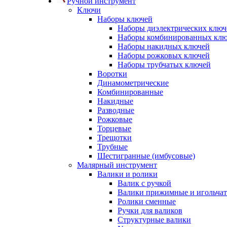
Ручной инструмент
Ключи
Наборы ключей
Наборы диэлектрических ключ
Наборы комбинированных кл
Наборы накидных ключей
Наборы рожковых ключей
Наборы трубчатых ключей
Воротки
Динамометрические
Комбинированные
Накидные
Разводные
Рожковые
Торцевые
Трещотки
Трубные
Шестигранные (имбусовые)
Малярный инструмент
Валики и ролики
Валик с ручкой
Валики прижимные и игольча
Ролики сменные
Ручки для валиков
Структурные валики