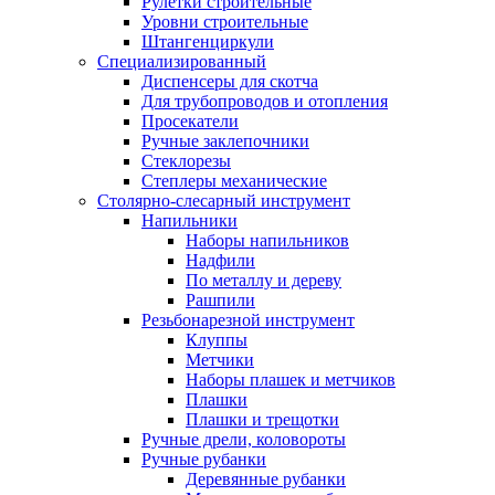
Рулетки строительные
Уровни строительные
Штангенциркули
Специализированный
Диспенсеры для скотча
Для трубопроводов и отопления
Просекатели
Ручные заклепочники
Стеклорезы
Степлеры механические
Столярно-слесарный инструмент
Напильники
Наборы напильников
Надфили
По металлу и дереву
Рашпили
Резьбонарезной инструмент
Клуппы
Метчики
Наборы плашек и метчиков
Плашки
Плашки и трещотки
Ручные дрели, коловороты
Ручные рубанки
Деревянные рубанки