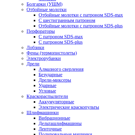
Болгарки (УШМ)
Отбойные молотки
Отбойные молотки с патроном SDS-max
С шестигранным патроном
Отбойные молотки с патроном SDS-plus
Перфораторы
С патроном SDS-max
С патроном SDS-plus
Лобзики
Фены (термопистолеты)
Электрорубанки
Дрели
Алмазного сверления
Безударные
Дрели-миксеры
Ударные
Угловые
Краскораспылители
Аккумуляторные
Электрические краскопульты
Шлифмашинки
Вибрационные
Дельташлифмашины
Ленточные
Полировальные машинки