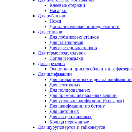
Клеевые стержни
Насадки
Для рубанков
Ножи
Дополнительные принадлежности
Для станков
Для лобзиковых станков
Для плиткорезов
Для фрезерных станков
Для термовоздуходувок
Сопла и насадки
Для фрезеров
Оснастка и приспособления для фрезеро
Для шлифмашин
Для вибрационных и дельташлифмашин
Для ленточных
Для полировальных
Для прямошлифовальных машин
Для угловых шлифмашин (болгарок)
Для шлифмашин по бетону
Для щеточных
Для эксцентриковых
Кольца переходные
Для шуруповертов и гайковертов