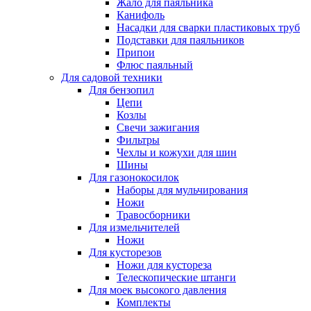
Жало для паяльника
Канифоль
Насадки для сварки пластиковых труб
Подставки для паяльников
Припои
Флюс паяльный
Для садовой техники
Для бензопил
Цепи
Козлы
Свечи зажигания
Фильтры
Чехлы и кожухи для шин
Шины
Для газонокосилок
Наборы для мульчирования
Ножи
Травосборники
Для измельчителей
Ножи
Для кусторезов
Ножи для кустореза
Телескопические штанги
Для моек высокого давления
Комплекты