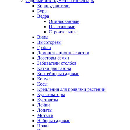
Садовый инструмент и инвентарь
Корнеудалители
Буры
Ведра
Оцинкованные
Пластиковые
Строительные
Вилы
Высоторезы
Грабли
Демонстрационные лотки
Дозаторы семян
Забиватели столбов
Катки для газона
Контейнеры садовые
Конусы
Косы
Крепления для подвязки растений
Культиваторы
Кусторезы
Лейки
Лопаты
Мотыги
Наборы садовые
Ножи