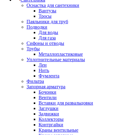
Оснастка для сантехники
Вантузы
Тросы
Паяльники для труб
Подводки
Для воды
Для газа
Сифоны и отводы
Трубы
Металлопластиковые
Уплотнительные материалы
Лен
Нить
Фумлента
Фильтра
Запорная арматура
Бочонки
Вентили
Вставки для развальцовки
Заглушки
Задвижки
Коллекторы
Контргайки
Краны вентильные