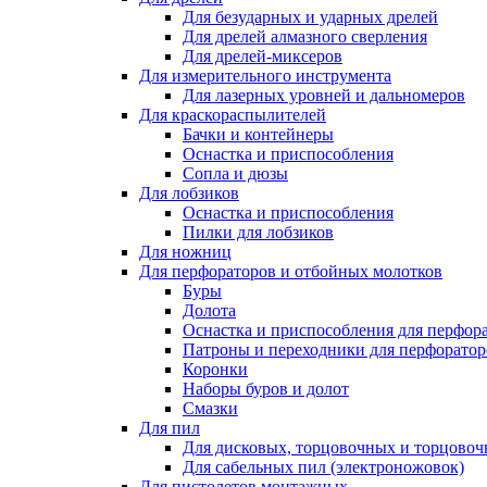
Для безударных и ударных дрелей
Для дрелей алмазного сверления
Для дрелей-миксеров
Для измерительного инструмента
Для лазерных уровней и дальномеров
Для краскораспылителей
Бачки и контейнеры
Оснастка и приспособления
Сопла и дюзы
Для лобзиков
Оснастка и приспособления
Пилки для лобзиков
Для ножниц
Для перфораторов и отбойных молотков
Буры
Долота
Оснастка и приспособления для перфор
Патроны и переходники для перфоратор
Коронки
Наборы буров и долот
Смазки
Для пил
Для дисковых, торцовочных и торцово
Для сабельных пил (электроножовок)
Для пистолетов монтажных