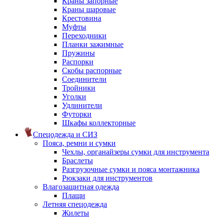
Краны запорные
Краны шаровые
Крестовина
Муфты
Переходники
Планки зажимные
Пружины
Распорки
Скобы распорные
Соединители
Тройники
Уголки
Удлинители
Футорки
Шкафы коллекторные
Спецодежда и СИЗ
Пояса, ремни и сумки
Чехлы, органайзеры сумки для инструмента
Браслеты
Разгрузочные сумки и пояса монтажника
Рюкзаки для инструментов
Влагозащитная одежда
Плащи
Летняя спецодежда
Жилеты