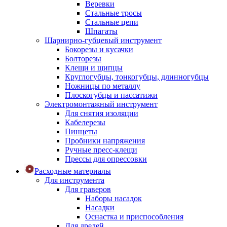
Веревки
Стальные тросы
Стальные цепи
Шпагаты
Шарнирно-губцевый инструмент
Бокорезы и кусачки
Болторезы
Клещи и щипцы
Круглогубцы, тонкогубцы, длинногубцы
Ножницы по металлу
Плоскогубцы и пассатижи
Электромонтажный инструмент
Для снятия изоляции
Кабелерезы
Пинцеты
Пробники напряжения
Ручные пресс-клещи
Прессы для опрессовки
Расходные материалы
Для инструмента
Для граверов
Наборы насадок
Насадки
Оснастка и приспособления
Для дрелей