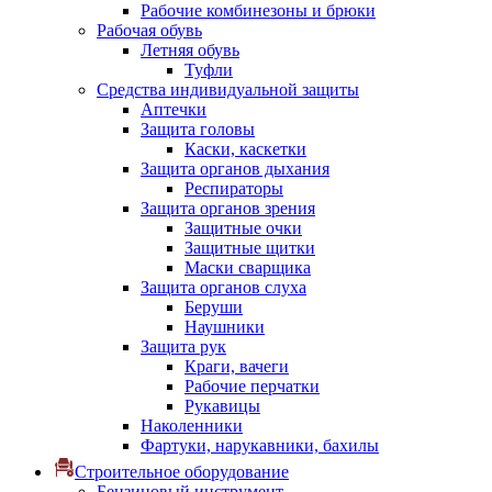
Рабочие комбинезоны и брюки
Рабочая обувь
Летняя обувь
Туфли
Средства индивидуальной защиты
Аптечки
Защита головы
Каски, каскетки
Защита органов дыхания
Респираторы
Защита органов зрения
Защитные очки
Защитные щитки
Маски сварщика
Защита органов слуха
Беруши
Наушники
Защита рук
Краги, вачеги
Рабочие перчатки
Рукавицы
Наколенники
Фартуки, нарукавники, бахилы
Строительное оборудование
Бензиновый инструмент