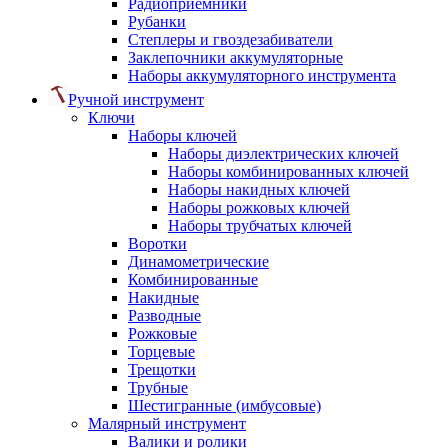
Радиоприемники
Рубанки
Степлеры и гвоздезабиватели
Заклепочники аккумуляторные
Наборы аккумуляторного инструмента
Ручной инструмент
Ключи
Наборы ключей
Наборы диэлектрических ключей
Наборы комбинированных ключей
Наборы накидных ключей
Наборы рожковых ключей
Наборы трубчатых ключей
Воротки
Динамометрические
Комбинированные
Накидные
Разводные
Рожковые
Торцевые
Трещотки
Трубные
Шестигранные (имбусовые)
Малярный инструмент
Валики и ролики