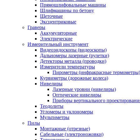
Прямошлифовальные машины
Шлифмашины по бетону
Щеточные
Эксцентриковые
Граверы
Аккумуляторные
Электрические
Измерительный инструмент
Видеоэндоскопы (видеоскопы)
Дальномеры лазерные (рулетки)
Детекторы металла (проводки)
Измерители температуры
Пирометры (инфракрасные термометры
Курвиметры (дорожные колеса)
Нивелиры
Лазерные уровни (нивелиры)
Оптические нивелиры
Приборы вертикального проектировани
Теодолиты
Угломеры и уклономеры
Мультиметры
Пилы
Монтажные (отрезные)
Сабельные (электроножовки)
Торцовочные