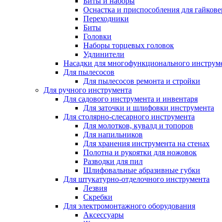
Биты и наборы
Оснастка и приспособления для гайкове
Переходники
Биты
Головки
Наборы торцевых головок
Удлинители
Насадки для многофункционального инструм
Для пылесосов
Для пылесосов ремонта и стройки
Для ручного инструмента
Для садового инструмента и инвентаря
Для заточки и шлифовки инструмента
Для столярно-слесарного инструмента
Для молотков, кувалд и топоров
Для напильников
Для хранения инструмента на стенах
Полотна и рукоятки для ножовок
Разводки для пил
Шлифовальные абразивные губки
Для штукатурно-отделочного инструмента
Лезвия
Скребки
Для электромонтажного оборудования
Аксессуары