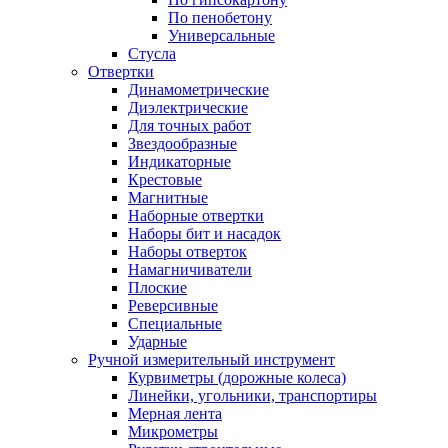
По пенобетону
Универсальные
Стусла
Отвертки
Динамометрические
Диэлектрические
Для точных работ
Звездообразные
Индикаторные
Крестовые
Магнитные
Наборные отвертки
Наборы бит и насадок
Наборы отверток
Намагничиватели
Плоские
Реверсивные
Специальные
Ударные
Ручной измерительный инструмент
Курвиметры (дорожные колеса)
Линейки, угольники, транспортиры
Мерная лента
Микрометры