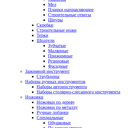
Мел
Планки направляющие
Строительные отвесы
Шнуры
Скребки
Строительные ножи
Терки
Шпатели
Зубчатые
Малярные
Прижимные
Резиновые
Фасадные
Зажимной инструмент
Струбцины
Наборы ручных инструментов
Наборы автоинструмента
Наборы столярно-слесарного инструмента
Ножовки
Ножовки по дереву
Ножовки по металлу
Ручные лобзики
Специальные
Обушковые
По гипсокартону