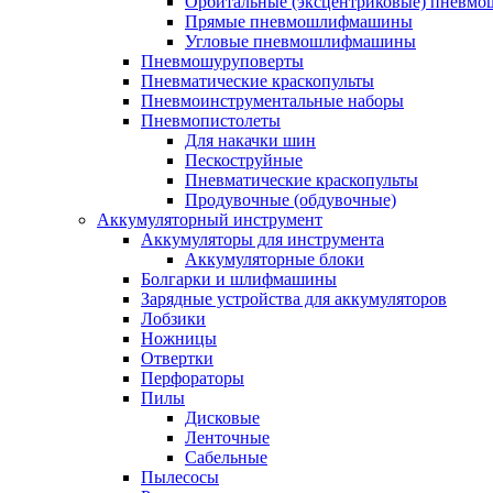
Орбитальные (эксцентриковые) пнев
Прямые пневмошлифмашины
Угловые пневмошлифмашины
Пневмошуруповерты
Пневматические краскопульты
Пневмоинструментальные наборы
Пневмопистолеты
Для накачки шин
Пескоструйные
Пневматические краскопульты
Продувочные (обдувочные)
Аккумуляторный инструмент
Аккумуляторы для инструмента
Аккумуляторные блоки
Болгарки и шлифмашины
Зарядные устройства для аккумуляторов
Лобзики
Ножницы
Отвертки
Перфораторы
Пилы
Дисковые
Ленточные
Сабельные
Пылесосы