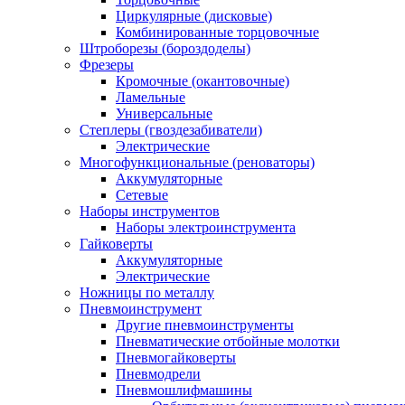
Циркулярные (дисковые)
Комбинированные торцовочные
Штроборезы (бороздоделы)
Фрезеры
Кромочные (окантовочные)
Ламельные
Универсальные
Степлеры (гвоздезабиватели)
Электрические
Многофункциональные (реноваторы)
Аккумуляторные
Сетевые
Наборы инструментов
Наборы электроинструмента
Гайковерты
Аккумуляторные
Электрические
Ножницы по металлу
Пневмоинструмент
Другие пневмоинструменты
Пневматические отбойные молотки
Пневмогайковерты
Пневмодрели
Пневмошлифмашины