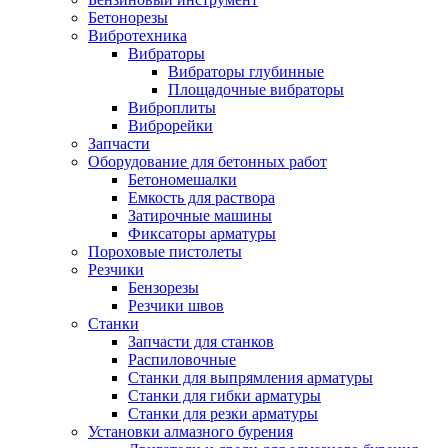
Бетонорезы
Вибротехника
Вибраторы
Вибраторы глубинные
Площадочные вибраторы
Виброплиты
Виброрейки
Запчасти
Оборудование для бетонных работ
Бетономешалки
Емкость для раствора
Затирочные машины
Фиксаторы арматуры
Пороховые пистолеты
Резчики
Бензорезы
Резчики швов
Станки
Запчасти для станков
Распиловочные
Станки для выпрямления арматуры
Станки для гибки арматуры
Станки для резки арматуры
Установки алмазного бурения