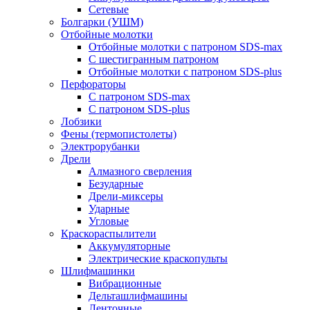
Сетевые
Болгарки (УШМ)
Отбойные молотки
Отбойные молотки с патроном SDS-max
С шестигранным патроном
Отбойные молотки с патроном SDS-plus
Перфораторы
С патроном SDS-max
С патроном SDS-plus
Лобзики
Фены (термопистолеты)
Электрорубанки
Дрели
Алмазного сверления
Безударные
Дрели-миксеры
Ударные
Угловые
Краскораспылители
Аккумуляторные
Электрические краскопульты
Шлифмашинки
Вибрационные
Дельташлифмашины
Ленточные