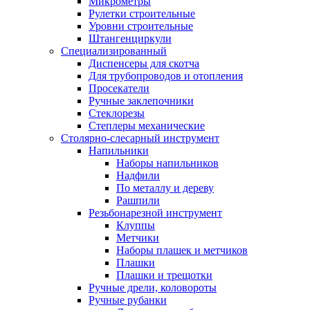
Микрометры
Рулетки строительные
Уровни строительные
Штангенциркули
Специализированный
Диспенсеры для скотча
Для трубопроводов и отопления
Просекатели
Ручные заклепочники
Стеклорезы
Степлеры механические
Столярно-слесарный инструмент
Напильники
Наборы напильников
Надфили
По металлу и дереву
Рашпили
Резьбонарезной инструмент
Клуппы
Метчики
Наборы плашек и метчиков
Плашки
Плашки и трещотки
Ручные дрели, коловороты
Ручные рубанки