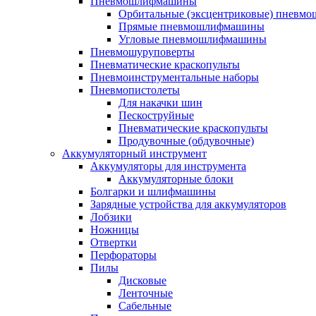
Пневмошлифмашины
Орбитальные (эксцентриковые) пнев
Прямые пневмошлифмашины
Угловые пневмошлифмашины
Пневмошуруповерты
Пневматические краскопульты
Пневмоинструментальные наборы
Пневмопистолеты
Для накачки шин
Пескоструйные
Пневматические краскопульты
Продувочные (обдувочные)
Аккумуляторный инструмент
Аккумуляторы для инструмента
Аккумуляторные блоки
Болгарки и шлифмашины
Зарядные устройства для аккумуляторов
Лобзики
Ножницы
Отвертки
Перфораторы
Пилы
Дисковые
Ленточные
Сабельные