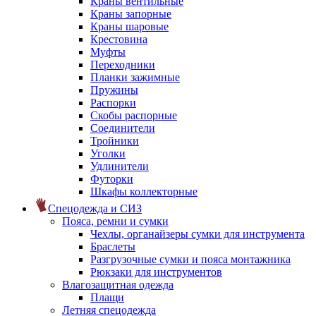
Краны вентильные
Краны запорные
Краны шаровые
Крестовина
Муфты
Переходники
Планки зажимные
Пружины
Распорки
Скобы распорные
Соединители
Тройники
Уголки
Удлинители
Футорки
Шкафы коллекторные
Спецодежда и СИЗ
Пояса, ремни и сумки
Чехлы, органайзеры сумки для инструмента
Браслеты
Разгрузочные сумки и пояса монтажника
Рюкзаки для инструментов
Влагозащитная одежда
Плащи
Летняя спецодежда