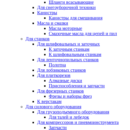
Шланги всасывающие
Для снегоуборочной техники
Канистры
Канистры для смешивания
Масла и смазки
Масла моторные
Смазочные масла для цепей и пил
Для станков
Для шлифовальных и заточных
К заточным станкам
К шлифовальным станкам
Для ленточнопильных станков
Полотна
Для лобзиковых станков
Для плиткорезов
Алмазные диски
Приспособления и запчасти
Для фрезерных станков
Фрезы и наборы фрез
К верстакам
Для силового оборудования
Для грузоподъемного оборудования
Для талей и лебедок
Для компрессоров и пневмоинструмента
Запчасти