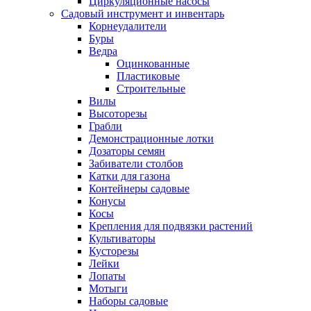
Циркуляционные насосы
Садовый инструмент и инвентарь
Корнеудалители
Буры
Ведра
Оцинкованные
Пластиковые
Строительные
Вилы
Высоторезы
Грабли
Демонстрационные лотки
Дозаторы семян
Забиватели столбов
Катки для газона
Контейнеры садовые
Конусы
Косы
Крепления для подвязки растений
Культиваторы
Кусторезы
Лейки
Лопаты
Мотыги
Наборы садовые