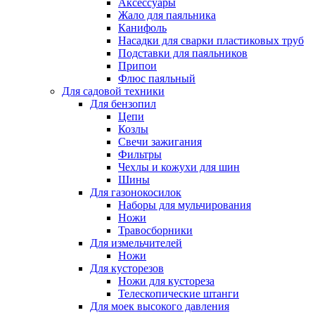
Аксессуары
Жало для паяльника
Канифоль
Насадки для сварки пластиковых труб
Подставки для паяльников
Припои
Флюс паяльный
Для садовой техники
Для бензопил
Цепи
Козлы
Свечи зажигания
Фильтры
Чехлы и кожухи для шин
Шины
Для газонокосилок
Наборы для мульчирования
Ножи
Травосборники
Для измельчителей
Ножи
Для кусторезов
Ножи для кустореза
Телескопические штанги
Для моек высокого давления