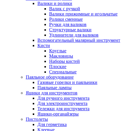
Валики и ролики
Валик с ручкой
Валики прижимные и игольчатые
Ролики сменные
Ручки для валиков
Структурные валики
Удлинители для валиков
Вспомогательный малярный инструмент
Кисти
Круглые
Макловицы
Наборы кистей
Плоские
Специальные
Паяльное оборудование
Газовые горелки и паяльники
Паяльные лампы
Ящики для инструментов
Для ручного инструмента
Для электроинструмента
Тележки для инструмента
Ящики-органайзеры
Пистолеты
Для герметика
Клеевые