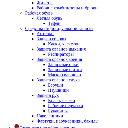
Жилеты
Рабочие комбинезоны и брюки
Рабочая обувь
Летняя обувь
Туфли
Средства индивидуальной защиты
Аптечки
Защита головы
Каски, каскетки
Защита органов дыхания
Респираторы
Защита органов зрения
Защитные очки
Защитные щитки
Маски сварщика
Защита органов слуха
Беруши
Наушники
Защита рук
Краги, вачеги
Рабочие перчатки
Рукавицы
Наколенники
Фартуки, нарукавники, бахилы
Строительное оборудование