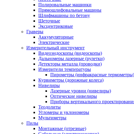
Полировальные машинки
Прямошлифовальные машины
Шлифмашины по бетону
Щеточные
Эксцентриковые
Граверы
Аккумуляторные
Электрические
Измерительный инструмент
Видеоэндоскопы (видеоскопы)
Дальномеры лазерные (рулетки)
Детекторы металла (проводки)
Измерители температуры
Пирометры (инфракрасные термометры
Курвиметры (дорожные колеса)
Нивелиры
Лазерные уровни (нивелиры)
Оптические нивелиры
Приборы вертикального проектировани
Теодолиты
Угломеры и уклономеры
Мультиметры
Пилы
Монтажные (отрезные)
Сабельные (электроножовки)