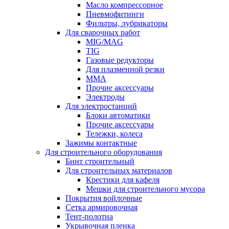
Масло компрессорное
Пневмофитинги
Фильтры, лубрикаторы
Для сварочных работ
MIG/MAG
TIG
Газовые редукторы
Для плазменной резки
ММА
Прочие аксессуары
Электроды
Для электростанций
Блоки автоматики
Прочие аксессуары
Тележки, колеса
Зажимы контактные
Для строительного оборудования
Бинт строительный
Для строительных материалов
Крестики для кафеля
Мешки для строительного мусора
Покрытия войлочные
Сетка армировочная
Тент-полотна
Укрывочная пленка