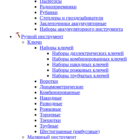
Пылесосы
Радиоприемники
Рубанки
Степлеры и гвоздезабиватели
Заклепочники аккумуляторные
Наборы аккумуляторного инструмента
Ручной инструмент
Ключи
Наборы ключей
Наборы диэлектрических ключей
Наборы комбинированных ключей
Наборы накидных ключей
Наборы рожковых ключей
Наборы трубчатых ключей
Воротки
Динамометрические
Комбинированные
Накидные
Разводные
Рожковые
Торцевые
Трещотки
Трубные
Шестигранные (имбусовые)
Малярный инструмент