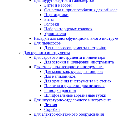
Для шуруповертов и гайковертов
Биты и наборы
Оснастка и приспособления для гайкове
Переходники
Биты
Головки
Наборы торцевых головок
Удлинители
Насадки для многофункционального инструм
Для пылесосов
Для пылесосов ремонта и стройки
Для ручного инструмента
Для садового инструмента и инвентаря
Для заточки и шлифовки инструмента
Для столярно-слесарного инструмента
Для молотков, кувалд и топоров
Для напильников
Для хранения инструмента на стенах
Полотна и рукоятки для ножовок
Разводки для пил
Шлифовальные абразивные губки
Для штукатурно-отделочного инструмента
Лезвия
Скребки
Для электромонтажного оборудования