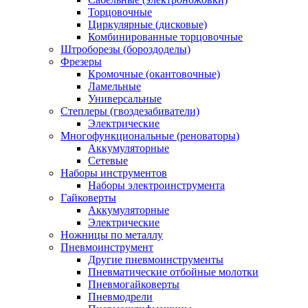
Торцовочные
Циркулярные (дисковые)
Комбинированные торцовочные
Штроборезы (бороздоделы)
Фрезеры
Кромочные (окантовочные)
Ламельные
Универсальные
Степлеры (гвоздезабиватели)
Электрические
Многофункциональные (реноваторы)
Аккумуляторные
Сетевые
Наборы инструментов
Наборы электроинструмента
Гайковерты
Аккумуляторные
Электрические
Ножницы по металлу
Пневмоинструмент
Другие пневмоинструменты
Пневматические отбойные молотки
Пневмогайковерты
Пневмодрели