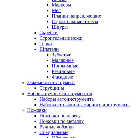
Маркеры
Мел
Планки направляющие
Строительные отвесы
Шнуры
Скребки
Строительные ножи
Терки
Шпатели
Зубчатые
Малярные
Прижимные
Резиновые
Фасадные
Зажимной инструмент
Струбцины
Наборы ручных инструментов
Наборы автоинструмента
Наборы столярно-слесарного инструмента
Ножовки
Ножовки по дереву
Ножовки по металлу
Ручные лобзики
Специальные
Обушковые