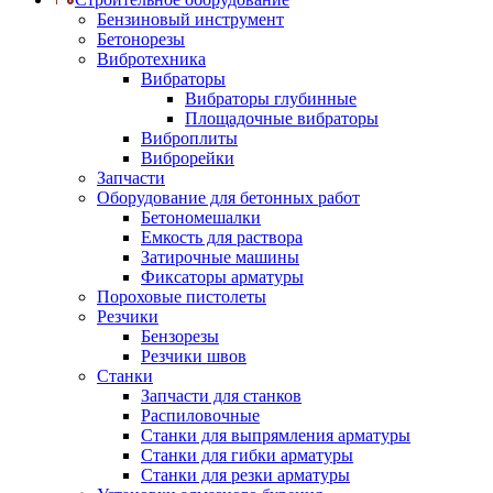
Бензиновый инструмент
Бетонорезы
Вибротехника
Вибраторы
Вибраторы глубинные
Площадочные вибраторы
Виброплиты
Виброрейки
Запчасти
Оборудование для бетонных работ
Бетономешалки
Емкость для раствора
Затирочные машины
Фиксаторы арматуры
Пороховые пистолеты
Резчики
Бензорезы
Резчики швов
Станки
Запчасти для станков
Распиловочные
Станки для выпрямления арматуры
Станки для гибки арматуры
Станки для резки арматуры