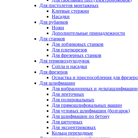
Для пистолетов монтажных
Клеевые стержни
Насадки
Для рубанков
Ножи
Дополнительные принадлежности
Для станков
Для лобзиковых станков
Для плиткорезов
Для фрезерных станков
Для термовоздуходувок
Сопла и насадки
Для фрезеров
Оснастка и приспособления для фрезеро
Для шлифмашин
Для вибрационных и дельташлифмашин
Для ленточных
Для полировальных
Для прямошлифовальных машин
Для угловых шлифмашин (болгарок)
Для шлифмашин по бетону
Для щеточных
Для эксцентриковых
Кольца переходные