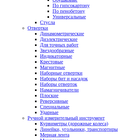
По гипсокартону
По пенобетону
Универсальные
Стусла
Отвертки
Динамометрические
Диэлектрические
Для точных работ
Звездообразные
Индикаторные
Крестовые
Магнитные
Наборные отвертки
Наборы бит и насадок
Наборы отверток
Намагничиватели
Плоские
Реверсивные
Специальные
Ударные
Ручной измерительный инструмент
Курвиметры (дорожные колеса)
Линейки, угольники, транспортиры
Мерная лента