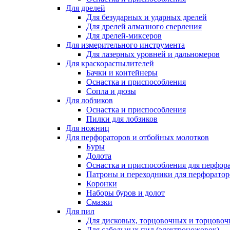
Для дрелей
Для безударных и ударных дрелей
Для дрелей алмазного сверления
Для дрелей-миксеров
Для измерительного инструмента
Для лазерных уровней и дальномеров
Для краскораспылителей
Бачки и контейнеры
Оснастка и приспособления
Сопла и дюзы
Для лобзиков
Оснастка и приспособления
Пилки для лобзиков
Для ножниц
Для перфораторов и отбойных молотков
Буры
Долота
Оснастка и приспособления для перфор
Патроны и переходники для перфоратор
Коронки
Наборы буров и долот
Смазки
Для пил
Для дисковых, торцовочных и торцово
Для сабельных пил (электроножовок)