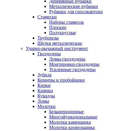
Деревянные рубанки
Металлические рубанки
Рубанки для гипсокартона
Стамески
Наборы стамесок
Плоские
Полукруглые
Труборезы
Щетки металлические
Ударно-рычажный инструмент
Гвоздодеры
Ломы-гвоздодеры
Монтировки-гвоздодеры
Усиленные гвоздодеры
Зубила
Кернеры и пробойники
Кирки
Киянки
Кувалды
Ломы
Молотки
Безынерционные
Многофункциональные
Молотки каменщика
Молотки кровельщика