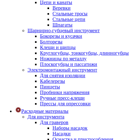
Цепи и канаты
Веревки
Стальные тросы
Стальные цепи
Шпагаты
Шарнирно-губцевый инструмент
Бокорезы и кусачки
Болторезы
Клещи и щипцы
Круглогубцы, тонкогубцы, длинногубцы
Ножницы по металлу
Плоскогубцы и пассатижи
Электромонтажный инструмент
Для снятия изоляции
Кабелерезы
Пинцеты
Пробники напряжения
Ручные пресс-клещи
Прессы для опрессовки
Расходные материалы
Для инструмента
Для граверов
Наборы насадок
Насадки
Оснастка и приспособления