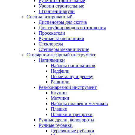
Рулетки строительные
Уровни строительные
Штангенциркули
Специализированный
Диспенсеры для скотча
Для трубопроводов и отопления
Просекатели
Ручные заклепочники
Стеклорезы
Степлеры механические
Столярно-слесарный инструмент
Напильники
Наборы напильников
Надфили
По металлу и дереву
Рашпили
Резьбонарезной инструмент
Клуппы
Метчики
Наборы плашек и метчиков
Плашки
Плашки и трещотки
Ручные дрели, коловороты
Ручные рубанки
Деревянные рубанки