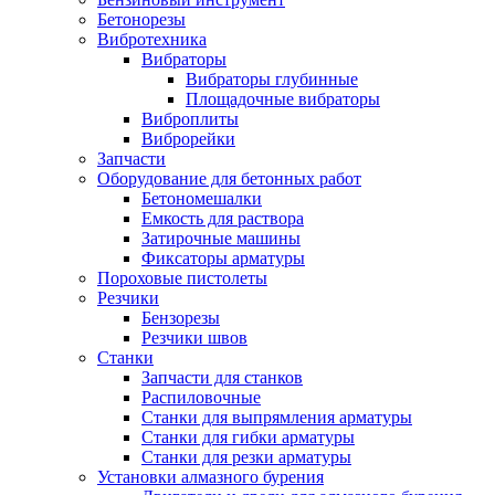
Бетонорезы
Вибротехника
Вибраторы
Вибраторы глубинные
Площадочные вибраторы
Виброплиты
Виброрейки
Запчасти
Оборудование для бетонных работ
Бетономешалки
Емкость для раствора
Затирочные машины
Фиксаторы арматуры
Пороховые пистолеты
Резчики
Бензорезы
Резчики швов
Станки
Запчасти для станков
Распиловочные
Станки для выпрямления арматуры
Станки для гибки арматуры
Станки для резки арматуры
Установки алмазного бурения