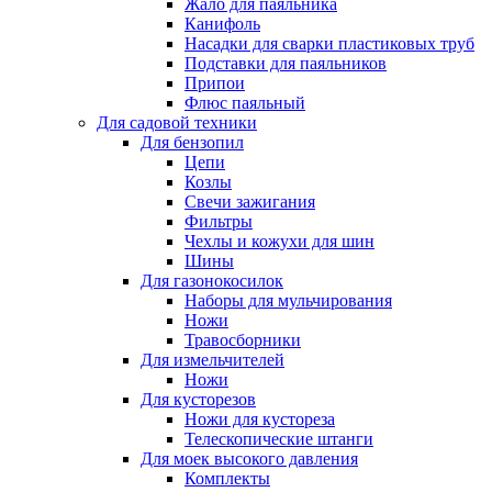
Жало для паяльника
Канифоль
Насадки для сварки пластиковых труб
Подставки для паяльников
Припои
Флюс паяльный
Для садовой техники
Для бензопил
Цепи
Козлы
Свечи зажигания
Фильтры
Чехлы и кожухи для шин
Шины
Для газонокосилок
Наборы для мульчирования
Ножи
Травосборники
Для измельчителей
Ножи
Для кусторезов
Ножи для кустореза
Телескопические штанги
Для моек высокого давления
Комплекты