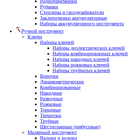
Радиоприемники
Рубанки
Степлеры и гвоздезабиватели
Заклепочники аккумуляторные
Наборы аккумуляторного инструмента
Ручной инструмент
Ключи
Наборы ключей
Наборы диэлектрических ключей
Наборы комбинированных ключей
Наборы накидных ключей
Наборы рожковых ключей
Наборы трубчатых ключей
Воротки
Динамометрические
Комбинированные
Накидные
Разводные
Рожковые
Торцевые
Трещотки
Трубные
Шестигранные (имбусовые)
Малярный инструмент
Валики и ролики