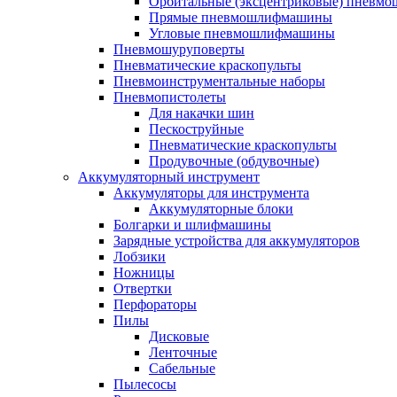
Орбитальные (эксцентриковые) пнев
Прямые пневмошлифмашины
Угловые пневмошлифмашины
Пневмошуруповерты
Пневматические краскопульты
Пневмоинструментальные наборы
Пневмопистолеты
Для накачки шин
Пескоструйные
Пневматические краскопульты
Продувочные (обдувочные)
Аккумуляторный инструмент
Аккумуляторы для инструмента
Аккумуляторные блоки
Болгарки и шлифмашины
Зарядные устройства для аккумуляторов
Лобзики
Ножницы
Отвертки
Перфораторы
Пилы
Дисковые
Ленточные
Сабельные
Пылесосы