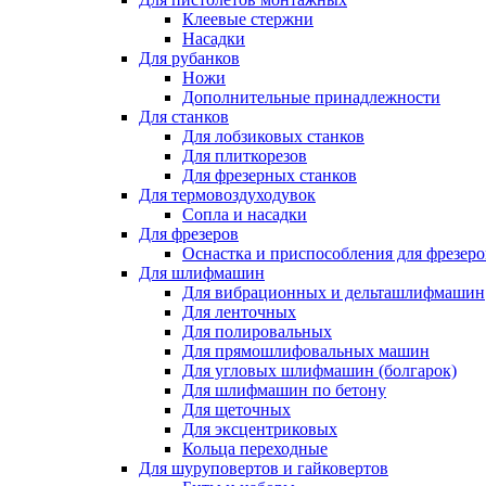
Клеевые стержни
Насадки
Для рубанков
Ножи
Дополнительные принадлежности
Для станков
Для лобзиковых станков
Для плиткорезов
Для фрезерных станков
Для термовоздуходувок
Сопла и насадки
Для фрезеров
Оснастка и приспособления для фрезеро
Для шлифмашин
Для вибрационных и дельташлифмашин
Для ленточных
Для полировальных
Для прямошлифовальных машин
Для угловых шлифмашин (болгарок)
Для шлифмашин по бетону
Для щеточных
Для эксцентриковых
Кольца переходные
Для шуруповертов и гайковертов