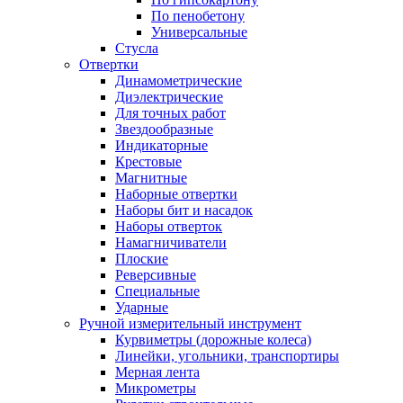
По пенобетону
Универсальные
Стусла
Отвертки
Динамометрические
Диэлектрические
Для точных работ
Звездообразные
Индикаторные
Крестовые
Магнитные
Наборные отвертки
Наборы бит и насадок
Наборы отверток
Намагничиватели
Плоские
Реверсивные
Специальные
Ударные
Ручной измерительный инструмент
Курвиметры (дорожные колеса)
Линейки, угольники, транспортиры
Мерная лента
Микрометры