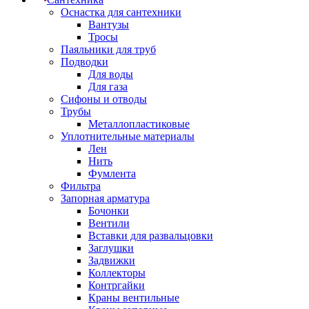
Оснастка для сантехники
Вантузы
Тросы
Паяльники для труб
Подводки
Для воды
Для газа
Сифоны и отводы
Трубы
Металлопластиковые
Уплотнительные материалы
Лен
Нить
Фумлента
Фильтра
Запорная арматура
Бочонки
Вентили
Вставки для развальцовки
Заглушки
Задвижки
Коллекторы
Контргайки
Краны вентильные