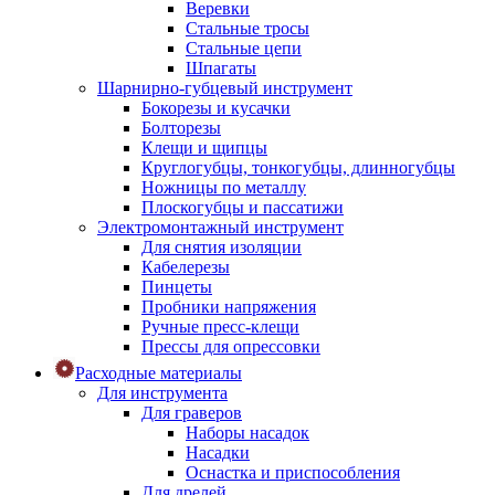
Веревки
Стальные тросы
Стальные цепи
Шпагаты
Шарнирно-губцевый инструмент
Бокорезы и кусачки
Болторезы
Клещи и щипцы
Круглогубцы, тонкогубцы, длинногубцы
Ножницы по металлу
Плоскогубцы и пассатижи
Электромонтажный инструмент
Для снятия изоляции
Кабелерезы
Пинцеты
Пробники напряжения
Ручные пресс-клещи
Прессы для опрессовки
Расходные материалы
Для инструмента
Для граверов
Наборы насадок
Насадки
Оснастка и приспособления
Для дрелей