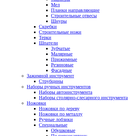
Мел
Планки направляющие
Строительные отвесы
Шнуры
Скребки
Строительные ножи
Терки
Шпатели
Зубчатые
Малярные
Прижимные
Резиновые
Фасадные
Зажимной инструмент
Струбцины
Наборы ручных инструментов
Наборы автоинструмента
Наборы столярно-слесарного инструмента
Ножовки
Ножовки по дереву
Ножовки по металлу
Ручные лобзики
Специальные
Обушковые
По гипсокартону