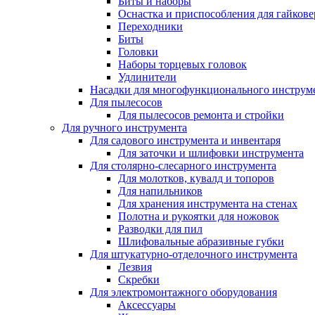
Биты и наборы
Оснастка и приспособления для гайкове
Переходники
Биты
Головки
Наборы торцевых головок
Удлинители
Насадки для многофункционального инструм
Для пылесосов
Для пылесосов ремонта и стройки
Для ручного инструмента
Для садового инструмента и инвентаря
Для заточки и шлифовки инструмента
Для столярно-слесарного инструмента
Для молотков, кувалд и топоров
Для напильников
Для хранения инструмента на стенах
Полотна и рукоятки для ножовок
Разводки для пил
Шлифовальные абразивные губки
Для штукатурно-отделочного инструмента
Лезвия
Скребки
Для электромонтажного оборудования
Аксессуары