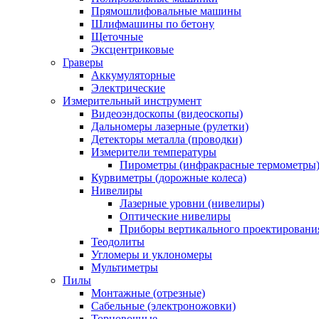
Прямошлифовальные машины
Шлифмашины по бетону
Щеточные
Эксцентриковые
Граверы
Аккумуляторные
Электрические
Измерительный инструмент
Видеоэндоскопы (видеоскопы)
Дальномеры лазерные (рулетки)
Детекторы металла (проводки)
Измерители температуры
Пирометры (инфракрасные термометры
Курвиметры (дорожные колеса)
Нивелиры
Лазерные уровни (нивелиры)
Оптические нивелиры
Приборы вертикального проектировани
Теодолиты
Угломеры и уклономеры
Мультиметры
Пилы
Монтажные (отрезные)
Сабельные (электроножовки)
Торцовочные