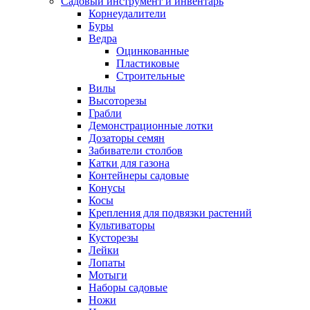
Садовый инструмент и инвентарь
Корнеудалители
Буры
Ведра
Оцинкованные
Пластиковые
Строительные
Вилы
Высоторезы
Грабли
Демонстрационные лотки
Дозаторы семян
Забиватели столбов
Катки для газона
Контейнеры садовые
Конусы
Косы
Крепления для подвязки растений
Культиваторы
Кусторезы
Лейки
Лопаты
Мотыги
Наборы садовые
Ножи