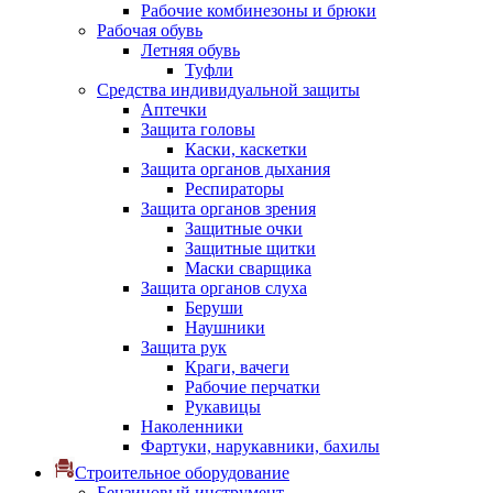
Рабочие комбинезоны и брюки
Рабочая обувь
Летняя обувь
Туфли
Средства индивидуальной защиты
Аптечки
Защита головы
Каски, каскетки
Защита органов дыхания
Респираторы
Защита органов зрения
Защитные очки
Защитные щитки
Маски сварщика
Защита органов слуха
Беруши
Наушники
Защита рук
Краги, вачеги
Рабочие перчатки
Рукавицы
Наколенники
Фартуки, нарукавники, бахилы
Строительное оборудование
Бензиновый инструмент