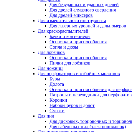
Для безударных и ударных дрелей
Для дрелей алмазного сверления
Для дрелей-миксеров
Для измерительного инструмента
Для лазерных уровней и дальномеров
Для краскораспылителей
Бачки и контейнеры
Оснастка и приспособления
Сопла и дюзы
Для лобзиков
Оснастка и приспособления
Пилки для лобзиков
Для ножниц
Для перфораторов и отбойных молотков
Буры
Долота
Оснастка и приспособления для перфор
Патроны и переходники для перфоратор
Коронки
Наборы буров и долот
Смазки
Для пил
Для дисковых, торцовочных и торцово
Для сабельных пил (электроножовок)
Для пистолетов монтажных