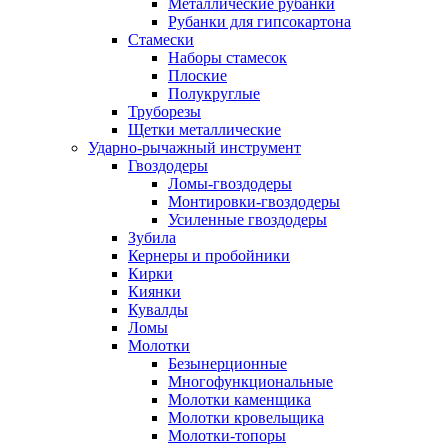
Металлические рубанки
Рубанки для гипсокартона
Стамески
Наборы стамесок
Плоские
Полукруглые
Труборезы
Щетки металлические
Ударно-рычажный инструмент
Гвоздодеры
Ломы-гвоздодеры
Монтировки-гвоздодеры
Усиленные гвоздодеры
Зубила
Кернеры и пробойники
Кирки
Киянки
Кувалды
Ломы
Молотки
Безынерционные
Многофункциональные
Молотки каменщика
Молотки кровельщика
Молотки-топоры