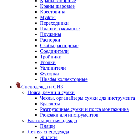
Краны запорные
Краны шаровые
Крестовина
Муфты
Переходники
Планки зажимные
Пружины
Распорки
Скобы распорные
Соединители
Тройники
Уголки
Удлинители
Футорки
Шкафы коллекторные
Спецодежда и СИЗ
Пояса, ремни и сумки
Чехлы, органайзеры сумки для инструмента
Браслеты
Разгрузочные сумки и пояса монтажника
Рюкзаки для инструментов
Влагозащитная одежда
Плащи
Летняя спецодежда
Жилеты