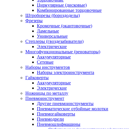
Циркулярные (дисковые)
Комбинированные торцовочные
Штроборезы (бороздоделы)
Фрезеры
Кромочные (окантовочные)
Ламельные
Универсальные
Степлеры (гвоздезабиватели)
Электрические
Многофункциональные (реноваторы)
Аккумуляторные
Сетевые
Наборы инструментов
Наборы электроинструмента
Гайковерты
Аккумуляторные
Электрические
Ножницы по металлу
Пневмоинструмент
Другие пневмоинструменты
Пневматические отбойные молотки
Пневмогайковерты
Пневмодрели
Пневмошлифмашины