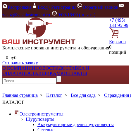
Распродажа
Вход / Регистрация
Обратный звонок
zakaz@vashinstrument.ru
9:00-18:00 (пн.-пт.)
+7 (495)
133-95-99
Корзина
0
Комплексные поставки инструмента и оборудования
позиций
– 0 руб.
Отправить заявку
О КОМПАНИИ
НОВОСТИ
ДОСТАВКА И
ОПЛАТА
ПОСТАВЩИКАМ
КОНТАКТЫ
Главная страница
>
Каталог
>
Все для сада
>
Ограждения 
КАТАЛОГ
Электроинструменты
Шуруповерты
Аккумуляторные дрели-шуруповерты
Сетевые