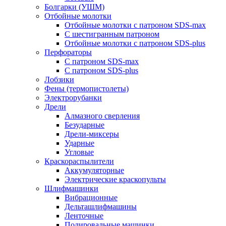
Болгарки (УШМ)
Отбойные молотки
Отбойные молотки с патроном SDS-max
С шестигранным патроном
Отбойные молотки с патроном SDS-plus
Перфораторы
С патроном SDS-max
С патроном SDS-plus
Лобзики
Фены (термопистолеты)
Электрорубанки
Дрели
Алмазного сверления
Безударные
Дрели-миксеры
Ударные
Угловые
Краскораспылители
Аккумуляторные
Электрические краскопульты
Шлифмашинки
Вибрационные
Дельташлифмашины
Ленточные
Полировальные машинки