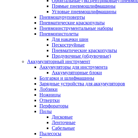
Орбитальные (эксцентриковые) пнев
Прямые пневмошлифмашины
Угловые пневмошлифмашины
Пневмошуруповерты
Пневматические краскопульты
Пневмоинструментальные наборы
Пневмопистолеты
Для накачки шин
Пескоструйные
Пневматические краскопульты
Продувочные (обдувочные)
Аккумуляторный инструмент
Аккумуляторы для инструмента
Аккумуляторные блоки
Болгарки и шлифмашины
Зарядные устройства для аккумуляторов
Лобзики
Ножницы
Отвертки
Перфораторы
Пилы
Дисковые
Ленточные
Сабельные
Пылесосы