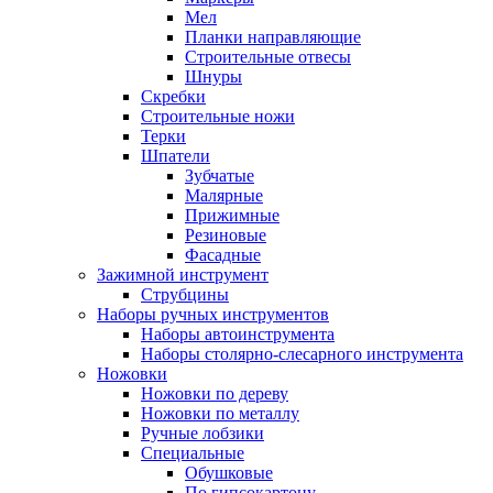
Мел
Планки направляющие
Строительные отвесы
Шнуры
Скребки
Строительные ножи
Терки
Шпатели
Зубчатые
Малярные
Прижимные
Резиновые
Фасадные
Зажимной инструмент
Струбцины
Наборы ручных инструментов
Наборы автоинструмента
Наборы столярно-слесарного инструмента
Ножовки
Ножовки по дереву
Ножовки по металлу
Ручные лобзики
Специальные
Обушковые
По гипсокартону