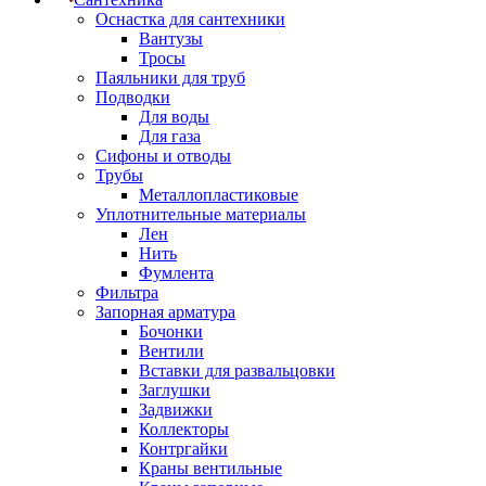
Оснастка для сантехники
Вантузы
Тросы
Паяльники для труб
Подводки
Для воды
Для газа
Сифоны и отводы
Трубы
Металлопластиковые
Уплотнительные материалы
Лен
Нить
Фумлента
Фильтра
Запорная арматура
Бочонки
Вентили
Вставки для развальцовки
Заглушки
Задвижки
Коллекторы
Контргайки
Краны вентильные