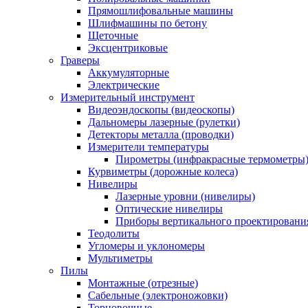
Прямошлифовальные машины
Шлифмашины по бетону
Щеточные
Эксцентриковые
Граверы
Аккумуляторные
Электрические
Измерительный инструмент
Видеоэндоскопы (видеоскопы)
Дальномеры лазерные (рулетки)
Детекторы металла (проводки)
Измерители температуры
Пирометры (инфракрасные термометры
Курвиметры (дорожные колеса)
Нивелиры
Лазерные уровни (нивелиры)
Оптические нивелиры
Приборы вертикального проектировани
Теодолиты
Угломеры и уклономеры
Мультиметры
Пилы
Монтажные (отрезные)
Сабельные (электроножовки)
Торцовочные