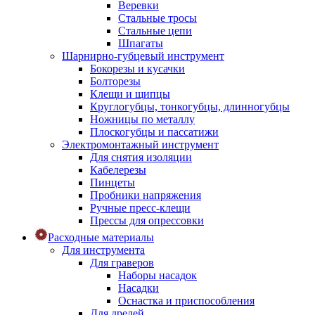
Веревки
Стальные тросы
Стальные цепи
Шпагаты
Шарнирно-губцевый инструмент
Бокорезы и кусачки
Болторезы
Клещи и щипцы
Круглогубцы, тонкогубцы, длинногубцы
Ножницы по металлу
Плоскогубцы и пассатижи
Электромонтажный инструмент
Для снятия изоляции
Кабелерезы
Пинцеты
Пробники напряжения
Ручные пресс-клещи
Прессы для опрессовки
Расходные материалы
Для инструмента
Для граверов
Наборы насадок
Насадки
Оснастка и приспособления
Для дрелей