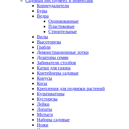
Садовый инструмент и инвентарь
Корнеудалители
Буры
Ведра
Оцинкованные
Пластиковые
Строительные
Вилы
Высоторезы
Грабли
Демонстрационные лотки
Дозаторы семян
Забиватели столбов
Катки для газона
Контейнеры садовые
Конусы
Косы
Крепления для подвязки растений
Культиваторы
Кусторезы
Лейки
Лопаты
Мотыги
Наборы садовые
Ножи