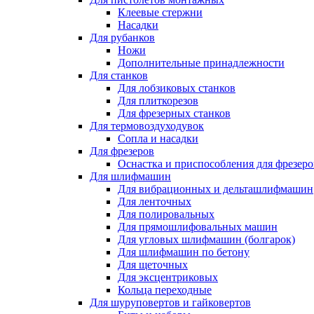
Клеевые стержни
Насадки
Для рубанков
Ножи
Дополнительные принадлежности
Для станков
Для лобзиковых станков
Для плиткорезов
Для фрезерных станков
Для термовоздуходувок
Сопла и насадки
Для фрезеров
Оснастка и приспособления для фрезеро
Для шлифмашин
Для вибрационных и дельташлифмашин
Для ленточных
Для полировальных
Для прямошлифовальных машин
Для угловых шлифмашин (болгарок)
Для шлифмашин по бетону
Для щеточных
Для эксцентриковых
Кольца переходные
Для шуруповертов и гайковертов