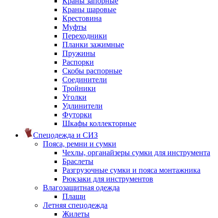
Краны запорные
Краны шаровые
Крестовина
Муфты
Переходники
Планки зажимные
Пружины
Распорки
Скобы распорные
Соединители
Тройники
Уголки
Удлинители
Футорки
Шкафы коллекторные
Спецодежда и СИЗ
Пояса, ремни и сумки
Чехлы, органайзеры сумки для инструмента
Браслеты
Разгрузочные сумки и пояса монтажника
Рюкзаки для инструментов
Влагозащитная одежда
Плащи
Летняя спецодежда
Жилеты