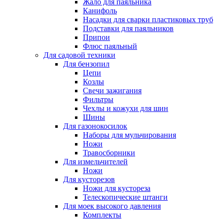
Жало для паяльника
Канифоль
Насадки для сварки пластиковых труб
Подставки для паяльников
Припои
Флюс паяльный
Для садовой техники
Для бензопил
Цепи
Козлы
Свечи зажигания
Фильтры
Чехлы и кожухи для шин
Шины
Для газонокосилок
Наборы для мульчирования
Ножи
Травосборники
Для измельчителей
Ножи
Для кусторезов
Ножи для кустореза
Телескопические штанги
Для моек высокого давления
Комплекты