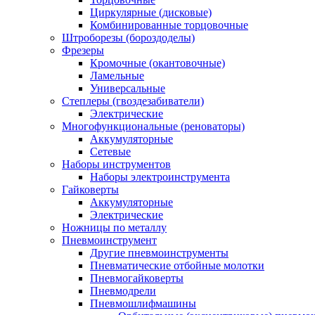
Циркулярные (дисковые)
Комбинированные торцовочные
Штроборезы (бороздоделы)
Фрезеры
Кромочные (окантовочные)
Ламельные
Универсальные
Степлеры (гвоздезабиватели)
Электрические
Многофункциональные (реноваторы)
Аккумуляторные
Сетевые
Наборы инструментов
Наборы электроинструмента
Гайковерты
Аккумуляторные
Электрические
Ножницы по металлу
Пневмоинструмент
Другие пневмоинструменты
Пневматические отбойные молотки
Пневмогайковерты
Пневмодрели
Пневмошлифмашины