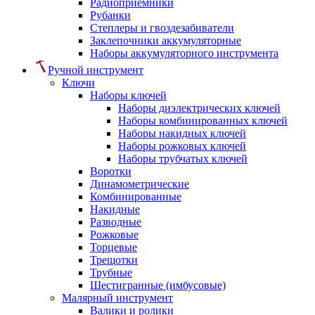
Радиоприемники
Рубанки
Степлеры и гвоздезабиватели
Заклепочники аккумуляторные
Наборы аккумуляторного инструмента
Ручной инструмент
Ключи
Наборы ключей
Наборы диэлектрических ключей
Наборы комбинированных ключей
Наборы накидных ключей
Наборы рожковых ключей
Наборы трубчатых ключей
Воротки
Динамометрические
Комбинированные
Накидные
Разводные
Рожковые
Торцевые
Трещотки
Трубные
Шестигранные (имбусовые)
Малярный инструмент
Валики и ролики