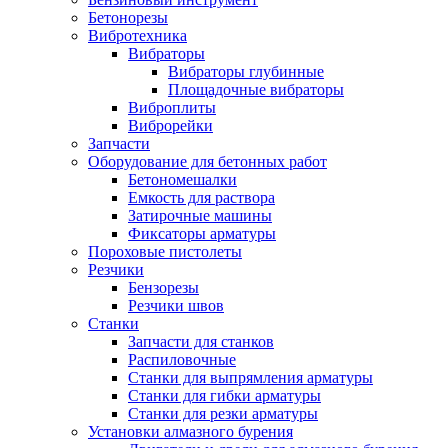
Бетонорезы
Вибротехника
Вибраторы
Вибраторы глубинные
Площадочные вибраторы
Виброплиты
Виброрейки
Запчасти
Оборудование для бетонных работ
Бетономешалки
Емкость для раствора
Затирочные машины
Фиксаторы арматуры
Пороховые пистолеты
Резчики
Бензорезы
Резчики швов
Станки
Запчасти для станков
Распиловочные
Станки для выпрямления арматуры
Станки для гибки арматуры
Станки для резки арматуры
Установки алмазного бурения