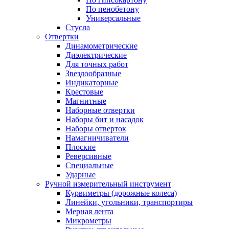
По пенобетону
Универсальные
Стусла
Отвертки
Динамометрические
Диэлектрические
Для точных работ
Звездообразные
Индикаторные
Крестовые
Магнитные
Наборные отвертки
Наборы бит и насадок
Наборы отверток
Намагничиватели
Плоские
Реверсивные
Специальные
Ударные
Ручной измерительный инструмент
Курвиметры (дорожные колеса)
Линейки, угольники, транспортиры
Мерная лента
Микрометры