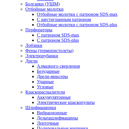
Болгарки (УШМ)
Отбойные молотки
Отбойные молотки с патроном SDS-max
С шестигранным патроном
Отбойные молотки с патроном SDS-plus
Перфораторы
С патроном SDS-max
С патроном SDS-plus
Лобзики
Фены (термопистолеты)
Электрорубанки
Дрели
Алмазного сверления
Безударные
Дрели-миксеры
Ударные
Угловые
Краскораспылители
Аккумуляторные
Электрические краскопульты
Шлифмашинки
Вибрационные
Дельташлифмашины
Ленточные
Полировальные машинки