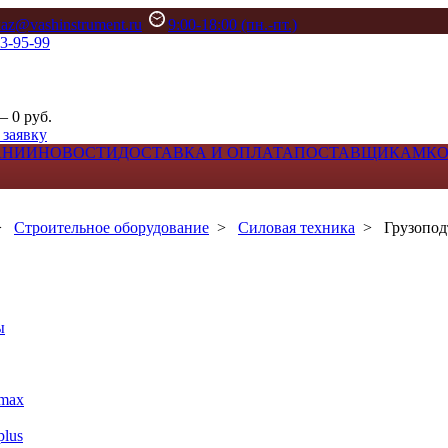
kaz@vashinstrument.ru
9:00-18:00 (пн.-пт.)
33-95-99
– 0 руб.
 заявку
АНИИ
НОВОСТИ
ДОСТАВКА И ОПЛАТА
ПОСТАВЩИКАМ
К
>
Строительное оборудование
>
Силовая техника
>
Грузопод
ы
max
lus