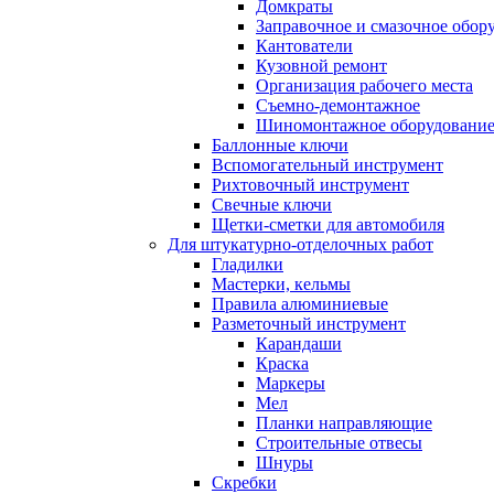
Домкраты
Заправочное и смазочное обор
Кантователи
Кузовной ремонт
Организация рабочего места
Съемно-демонтажное
Шиномонтажное оборудовани
Баллонные ключи
Вспомогательный инструмент
Рихтовочный инструмент
Свечные ключи
Щетки-сметки для автомобиля
Для штукатурно-отделочных работ
Гладилки
Мастерки, кельмы
Правила алюминиевые
Разметочный инструмент
Карандаши
Краска
Маркеры
Мел
Планки направляющие
Строительные отвесы
Шнуры
Скребки