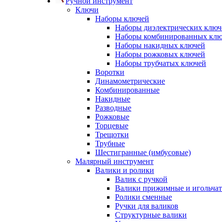
Ручной инструмент
Ключи
Наборы ключей
Наборы диэлектрических ключ
Наборы комбинированных кл
Наборы накидных ключей
Наборы рожковых ключей
Наборы трубчатых ключей
Воротки
Динамометрические
Комбинированные
Накидные
Разводные
Рожковые
Торцевые
Трещотки
Трубные
Шестигранные (имбусовые)
Малярный инструмент
Валики и ролики
Валик с ручкой
Валики прижимные и игольча
Ролики сменные
Ручки для валиков
Структурные валики