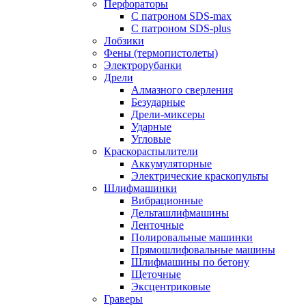
Перфораторы
С патроном SDS-max
С патроном SDS-plus
Лобзики
Фены (термопистолеты)
Электрорубанки
Дрели
Алмазного сверления
Безударные
Дрели-миксеры
Ударные
Угловые
Краскораспылители
Аккумуляторные
Электрические краскопульты
Шлифмашинки
Вибрационные
Дельташлифмашины
Ленточные
Полировальные машинки
Прямошлифовальные машины
Шлифмашины по бетону
Щеточные
Эксцентриковые
Граверы