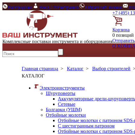
Распродажа
Вход / Регистрация
Обратный звонок
za
+7 (495) 1
Корзина
0 позиций 
Отправить
Комплексные поставки инструмента и оборудования
О КОМП
Главная страница
>
Каталог
>
Выбор строителей
КАТАЛОГ
Электроинструменты
Шуруповерты
Аккумуляторные дрели-шуруповерт
Сетевые
Болгарки (УШМ)
Отбойные молотки
Отбойные молотки с патроном SDS-
С шестигранным патроном
Отбойные молотки с патроном SDS-p