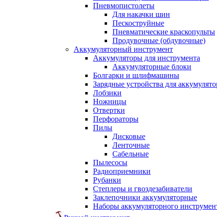
Пневмопистолеты
Для накачки шин
Пескоструйные
Пневматические краскопульты
Продувочные (обдувочные)
Аккумуляторный инструмент
Аккумуляторы для инструмента
Аккумуляторные блоки
Болгарки и шлифмашины
Зарядные устройства для аккумулято
Лобзики
Ножницы
Отвертки
Перфораторы
Пилы
Дисковые
Ленточные
Сабельные
Пылесосы
Радиоприемники
Рубанки
Степлеры и гвоздезабиватели
Заклепочники аккумуляторные
Наборы аккумуляторного инструмен