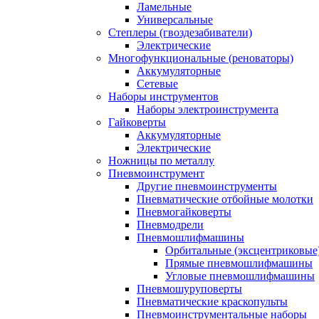
Ламельные
Универсальные
Степлеры (гвоздезабиватели)
Электрические
Многофункциональные (реноваторы)
Аккумуляторные
Сетевые
Наборы инструментов
Наборы электроинструмента
Гайковерты
Аккумуляторные
Электрические
Ножницы по металлу
Пневмоинструмент
Другие пневмоинструменты
Пневматические отбойные молотки
Пневмогайковерты
Пневмодрели
Пневмошлифмашины
Орбитальные (эксцентриковы
Прямые пневмошлифмашины
Угловые пневмошлифмашины
Пневмошуруповерты
Пневматические краскопульты
Пневмоинструментальные наборы