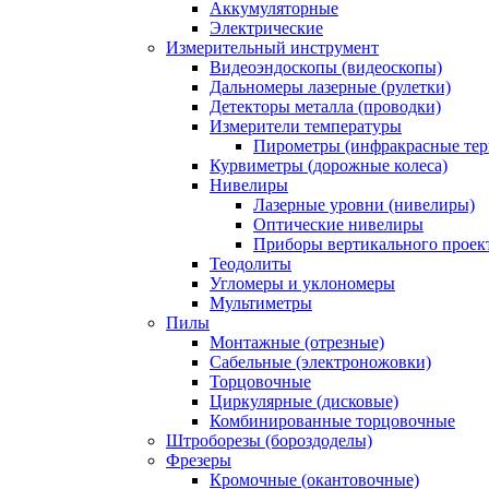
Аккумуляторные
Электрические
Измерительный инструмент
Видеоэндоскопы (видеоскопы)
Дальномеры лазерные (рулетки)
Детекторы металла (проводки)
Измерители температуры
Пирометры (инфракрасные те
Курвиметры (дорожные колеса)
Нивелиры
Лазерные уровни (нивелиры)
Оптические нивелиры
Приборы вертикального проек
Теодолиты
Угломеры и уклономеры
Мультиметры
Пилы
Монтажные (отрезные)
Сабельные (электроножовки)
Торцовочные
Циркулярные (дисковые)
Комбинированные торцовочные
Штроборезы (бороздоделы)
Фрезеры
Кромочные (окантовочные)