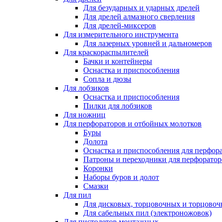
Для безударных и ударных дрелей
Для дрелей алмазного сверления
Для дрелей-миксеров
Для измерительного инструмента
Для лазерных уровней и дальномеров
Для краскораспылителей
Бачки и контейнеры
Оснастка и приспособления
Сопла и дюзы
Для лобзиков
Оснастка и приспособления
Пилки для лобзиков
Для ножниц
Для перфораторов и отбойных молотков
Буры
Долота
Оснастка и приспособления для перфор
Патроны и переходники для перфоратор
Коронки
Наборы буров и долот
Смазки
Для пил
Для дисковых, торцовочных и торцово
Для сабельных пил (электроножовок)
Для пистолетов монтажных