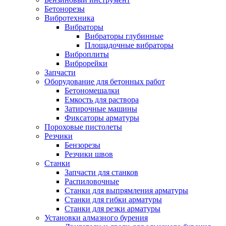
Бетонорезы
Вибротехника
Вибраторы
Вибраторы глубинные
Площадочные вибраторы
Виброплиты
Виброрейки
Запчасти
Оборудование для бетонных работ
Бетономешалки
Емкость для раствора
Затирочные машины
Фиксаторы арматуры
Пороховые пистолеты
Резчики
Бензорезы
Резчики швов
Станки
Запчасти для станков
Распиловочные
Станки для выпрямления арматуры
Станки для гибки арматуры
Станки для резки арматуры
Установки алмазного бурения