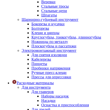
Веревки
Стальные тросы
Стальные цепи
Шпагаты
Шарнирно-губцевый инструмент
Бокорезы и кусачки
Болторезы
Клещи и щипцы
Круглогубцы, тонкогубцы, длинногубцы
Ножницы по металлу
Плоскогубцы и пассатижи
Электромонтажный инструмент
Для снятия изоляции
Кабелерезы
Пинцеты
Пробники напряжения
Ручные пресс-клещи
Прессы для опрессовки
Расходные материалы
Для инструмента
Для граверов
Наборы насадок
Насадки
Оснастка и приспособления
Для дрелей