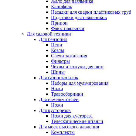
Жало для паяльника
Канифоль
Насадки для сварки пластиковых труб
Подставки для паяльников
Припои
Флюс паяльный
Для садовой техники
Для бензопил
Цепи
Козлы
Свечи зажигания
Фильтры
Чехлы и кожухи для шин
Шины
Для газонокосилок
Наборы для мульчирования
Ножи
Травосборники
Для измельчителей
Ножи
Для кусторезов
Ножи для кустореза
Телескопические штанги
Для моек высокого давления
Комплекты