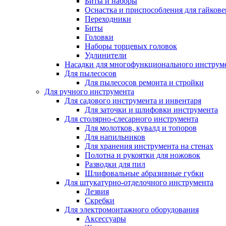
Биты и наборы
Оснастка и приспособления для гайкове
Переходники
Биты
Головки
Наборы торцевых головок
Удлинители
Насадки для многофункционального инструм
Для пылесосов
Для пылесосов ремонта и стройки
Для ручного инструмента
Для садового инструмента и инвентаря
Для заточки и шлифовки инструмента
Для столярно-слесарного инструмента
Для молотков, кувалд и топоров
Для напильников
Для хранения инструмента на стенах
Полотна и рукоятки для ножовок
Разводки для пил
Шлифовальные абразивные губки
Для штукатурно-отделочного инструмента
Лезвия
Скребки
Для электромонтажного оборудования
Аксессуары