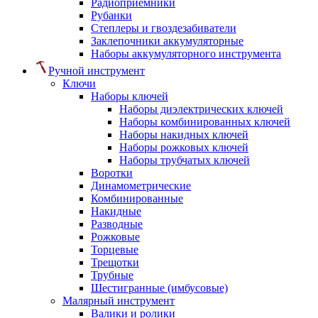
Радиоприемники
Рубанки
Степлеры и гвоздезабиватели
Заклепочники аккумуляторные
Наборы аккумуляторного инструмента
Ручной инструмент
Ключи
Наборы ключей
Наборы диэлектрических ключей
Наборы комбинированных ключей
Наборы накидных ключей
Наборы рожковых ключей
Наборы трубчатых ключей
Воротки
Динамометрические
Комбинированные
Накидные
Разводные
Рожковые
Торцевые
Трещотки
Трубные
Шестигранные (имбусовые)
Малярный инструмент
Валики и ролики