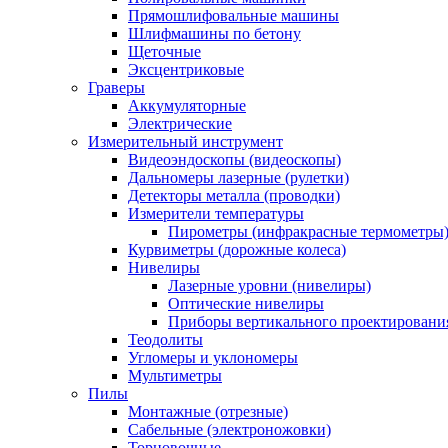
Прямошлифовальные машины
Шлифмашины по бетону
Щеточные
Эксцентриковые
Граверы
Аккумуляторные
Электрические
Измерительный инструмент
Видеоэндоскопы (видеоскопы)
Дальномеры лазерные (рулетки)
Детекторы металла (проводки)
Измерители температуры
Пирометры (инфракрасные термометры
Курвиметры (дорожные колеса)
Нивелиры
Лазерные уровни (нивелиры)
Оптические нивелиры
Приборы вертикального проектировани
Теодолиты
Угломеры и уклономеры
Мультиметры
Пилы
Монтажные (отрезные)
Сабельные (электроножовки)
Торцовочные