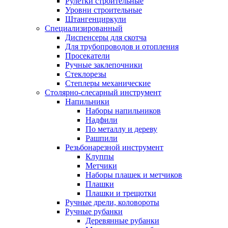
Рулетки строительные
Уровни строительные
Штангенциркули
Специализированный
Диспенсеры для скотча
Для трубопроводов и отопления
Просекатели
Ручные заклепочники
Стеклорезы
Степлеры механические
Столярно-слесарный инструмент
Напильники
Наборы напильников
Надфили
По металлу и дереву
Рашпили
Резьбонарезной инструмент
Клуппы
Метчики
Наборы плашек и метчиков
Плашки
Плашки и трещотки
Ручные дрели, коловороты
Ручные рубанки
Деревянные рубанки