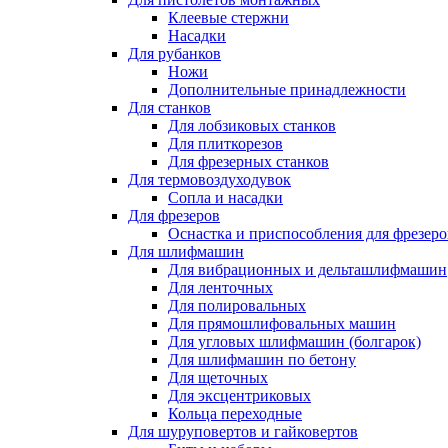
Клеевые стержни
Насадки
Для рубанков
Ножи
Дополнительные принадлежности
Для станков
Для лобзиковых станков
Для плиткорезов
Для фрезерных станков
Для термовоздуходувок
Сопла и насадки
Для фрезеров
Оснастка и приспособления для фрезеро
Для шлифмашин
Для вибрационных и дельташлифмашин
Для ленточных
Для полировальных
Для прямошлифовальных машин
Для угловых шлифмашин (болгарок)
Для шлифмашин по бетону
Для щеточных
Для эксцентриковых
Кольца переходные
Для шуруповертов и гайковертов