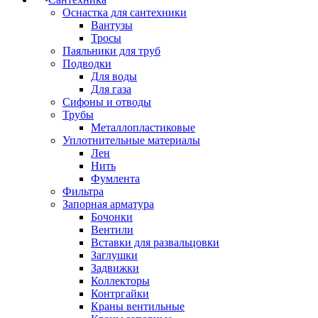
Оснастка для сантехники
Вантузы
Тросы
Паяльники для труб
Подводки
Для воды
Для газа
Сифоны и отводы
Трубы
Металлопластиковые
Уплотнительные материалы
Лен
Нить
Фумлента
Фильтра
Запорная арматура
Бочонки
Вентили
Вставки для развальцовки
Заглушки
Задвижки
Коллекторы
Контргайки
Краны вентильные