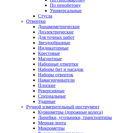
По пенобетону
Универсальные
Стусла
Отвертки
Динамометрические
Диэлектрические
Для точных работ
Звездообразные
Индикаторные
Крестовые
Магнитные
Наборные отвертки
Наборы бит и насадок
Наборы отверток
Намагничиватели
Плоские
Реверсивные
Специальные
Ударные
Ручной измерительный инструмент
Курвиметры (дорожные колеса)
Линейки, угольники, транспортиры
Мерная лента
Микрометры