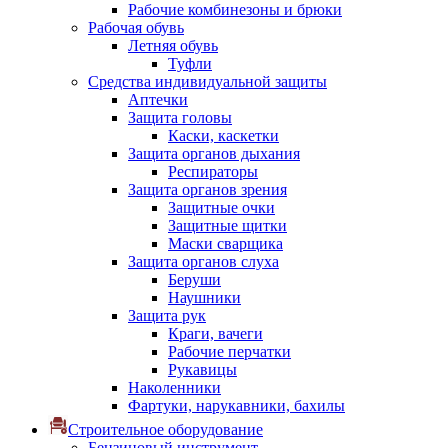
Рабочие комбинезоны и брюки
Рабочая обувь
Летняя обувь
Туфли
Средства индивидуальной защиты
Аптечки
Защита головы
Каски, каскетки
Защита органов дыхания
Респираторы
Защита органов зрения
Защитные очки
Защитные щитки
Маски сварщика
Защита органов слуха
Беруши
Наушники
Защита рук
Краги, вачеги
Рабочие перчатки
Рукавицы
Наколенники
Фартуки, нарукавники, бахилы
Строительное оборудование
Бензиновый инструмент