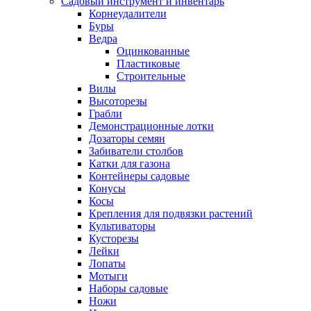
Садовый инструмент и инвентарь
Корнеудалители
Буры
Ведра
Оцинкованные
Пластиковые
Строительные
Вилы
Высоторезы
Грабли
Демонстрационные лотки
Дозаторы семян
Забиватели столбов
Катки для газона
Контейнеры садовые
Конусы
Косы
Крепления для подвязки растений
Культиваторы
Кусторезы
Лейки
Лопаты
Мотыги
Наборы садовые
Ножи