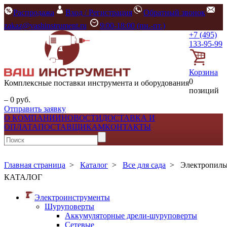
Распродажа
Вход / Регистрация
Обратный звонок
zakaz@vashinstrument.ru
9:00-18:00 (пн.-пт.)
+7 (495)
133-95-99
Корзина
0
Комплексные поставки инструмента и оборудования
позиций
– 0 руб.
Отправить заявку
О КОМПАНИИ
НОВОСТИ
ДОСТАВКА И
ОПЛАТА
ПОСТАВЩИКАМ
КОНТАКТЫ
Главная страница
>
Каталог
>
Все для сада
>
Электропилы
КАТАЛОГ
Электроинструменты
Шуруповерты
Аккумуляторные дрели-шуруповерты
Сетевые