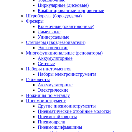
Циркулярные (дисковые)
Комбинированные торцовочные
Штроборезы (бороздоделы)
Фрезеры
Кромочные (окантовочные)
Ламельные
Универсальные
Степлеры (гвоздезабиватели)
Электрические
Многофункциональные (реноваторы)
Аккумуляторные
Сетевые
Наборы инструментов
Наборы электроинструмента
Гайковерты
Аккумуляторные
Электрические
Ножницы по металлу
Пневмоинструмент
Другие пневмоинструменты
Пневматические отбойные молотки
Пневмогайковерты
Пневмодрели
Пневмошлифмашины