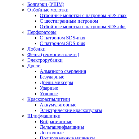
Болгарки (УШМ)
Отбойные молотки
Отбойные молотки с патроном SDS-max
С шестигранным патроном
Отбойные молотки с патроном SDS-plus
Перфораторы
С патроном SDS-max
С патроном SDS-plus
Лобзики
Фены (термопистолеты)
Электрорубанки
Дрели
Алмазного сверления
Безударные
Дрели-миксеры
Ударные
Угловые
Краскораспылители
Аккумуляторные
Электрические краскопульты
Шлифмашинки
Вибрационные
Дельташлифмашины
Ленточные
Полировальные машинки