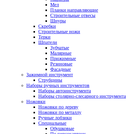
Мел
Планки направляющие
Строительные отвесы
Шнуры
Скребки
Строительные ножи
Терки
Шпатели
Зубчатые
Малярные
Прижимные
Резиновые
Фасадные
Зажимной инструмент
Струбцины
Наборы ручных инструментов
Наборы автоинструмента
Наборы столярно-слесарного инструмента
Ножовки
Ножовки по дереву
Ножовки по металлу
Ручные лобзики
Специальные
Обушковые
По гипсокартону