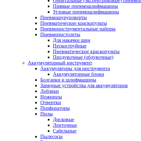
Орбитальные (эксцентриковые) пнев
Прямые пневмошлифмашины
Угловые пневмошлифмашины
Пневмошуруповерты
Пневматические краскопульты
Пневмоинструментальные наборы
Пневмопистолеты
Для накачки шин
Пескоструйные
Пневматические краскопульты
Продувочные (обдувочные)
Аккумуляторный инструмент
Аккумуляторы для инструмента
Аккумуляторные блоки
Болгарки и шлифмашины
Зарядные устройства для аккумуляторов
Лобзики
Ножницы
Отвертки
Перфораторы
Пилы
Дисковые
Ленточные
Сабельные
Пылесосы