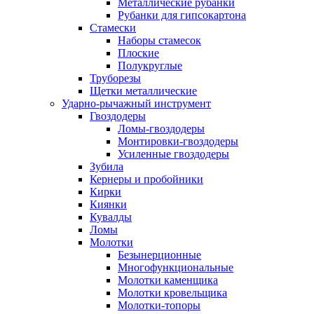
Металлические рубанки
Рубанки для гипсокартона
Стамески
Наборы стамесок
Плоские
Полукруглые
Труборезы
Щетки металлические
Ударно-рычажный инструмент
Гвоздодеры
Ломы-гвоздодеры
Монтировки-гвоздодеры
Усиленные гвоздодеры
Зубила
Кернеры и пробойники
Кирки
Киянки
Кувалды
Ломы
Молотки
Безынерционные
Многофункциональные
Молотки каменщика
Молотки кровельщика
Молотки-топоры