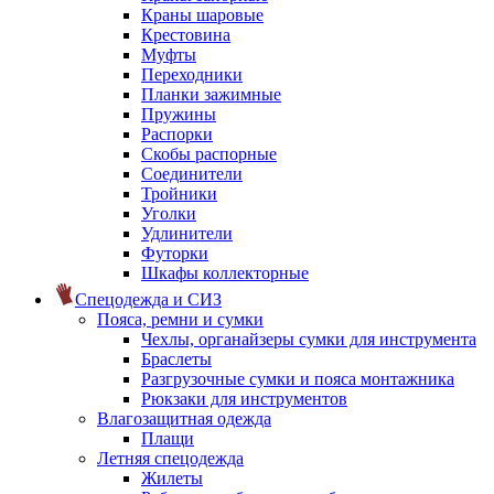
Краны шаровые
Крестовина
Муфты
Переходники
Планки зажимные
Пружины
Распорки
Скобы распорные
Соединители
Тройники
Уголки
Удлинители
Футорки
Шкафы коллекторные
Спецодежда и СИЗ
Пояса, ремни и сумки
Чехлы, органайзеры сумки для инструмента
Браслеты
Разгрузочные сумки и пояса монтажника
Рюкзаки для инструментов
Влагозащитная одежда
Плащи
Летняя спецодежда
Жилеты