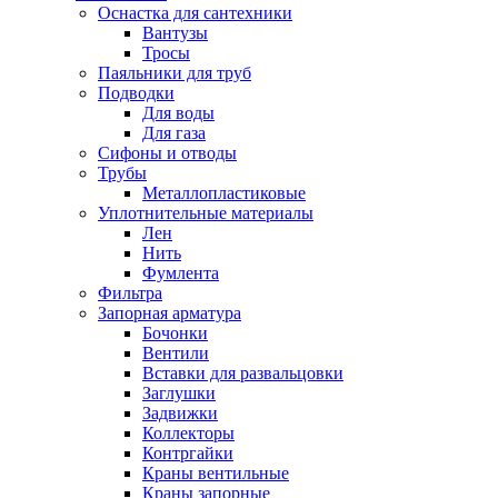
Оснастка для сантехники
Вантузы
Тросы
Паяльники для труб
Подводки
Для воды
Для газа
Сифоны и отводы
Трубы
Металлопластиковые
Уплотнительные материалы
Лен
Нить
Фумлента
Фильтра
Запорная арматура
Бочонки
Вентили
Вставки для развальцовки
Заглушки
Задвижки
Коллекторы
Контргайки
Краны вентильные
Краны запорные