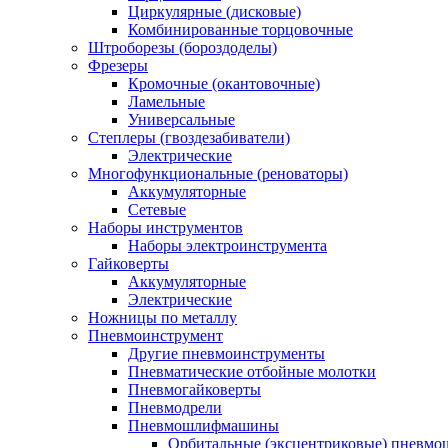
Циркулярные (дисковые)
Комбинированные торцовочные
Штроборезы (бороздоделы)
Фрезеры
Кромочные (окантовочные)
Ламельные
Универсальные
Степлеры (гвоздезабиватели)
Электрические
Многофункциональные (реноваторы)
Аккумуляторные
Сетевые
Наборы инструментов
Наборы электроинструмента
Гайковерты
Аккумуляторные
Электрические
Ножницы по металлу
Пневмоинструмент
Другие пневмоинструменты
Пневматические отбойные молотки
Пневмогайковерты
Пневмодрели
Пневмошлифмашины
Орбитальные (эксцентриковые) пнев