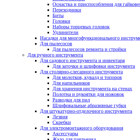
Оснастка и приспособления для гайкове
Переходники
Биты
Головки
Наборы торцевых головок
Удлинители
Насадки для многофункционального инструм
Для пылесосов
Для пылесосов ремонта и стройки
Для ручного инструмента
Для садового инструмента и инвентаря
Для заточки и шлифовки инструмента
Для столярно-слесарного инструмента
Для молотков, кувалд и топоров
Для напильников
Для хранения инструмента на стенах
Полотна и рукоятки для ножовок
Разводки для пил
Шлифовальные абразивные губки
Для штукатурно-отделочного инструмента
Лезвия
Скребки
Для электромонтажного оборудования
Аксессуары
Жало для паяльника