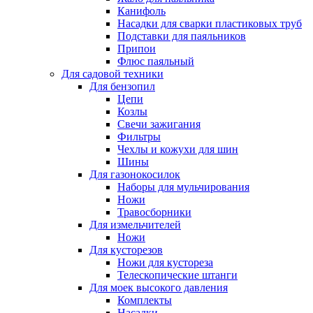
Канифоль
Насадки для сварки пластиковых труб
Подставки для паяльников
Припои
Флюс паяльный
Для садовой техники
Для бензопил
Цепи
Козлы
Свечи зажигания
Фильтры
Чехлы и кожухи для шин
Шины
Для газонокосилок
Наборы для мульчирования
Ножи
Травосборники
Для измельчителей
Ножи
Для кусторезов
Ножи для кустореза
Телескопические штанги
Для моек высокого давления
Комплекты
Насадки