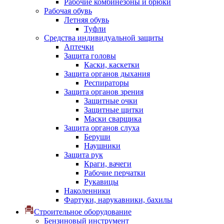
Рабочие комбинезоны и брюки
Рабочая обувь
Летняя обувь
Туфли
Средства индивидуальной защиты
Аптечки
Защита головы
Каски, каскетки
Защита органов дыхания
Респираторы
Защита органов зрения
Защитные очки
Защитные щитки
Маски сварщика
Защита органов слуха
Беруши
Наушники
Защита рук
Краги, вачеги
Рабочие перчатки
Рукавицы
Наколенники
Фартуки, нарукавники, бахилы
Строительное оборудование
Бензиновый инструмент