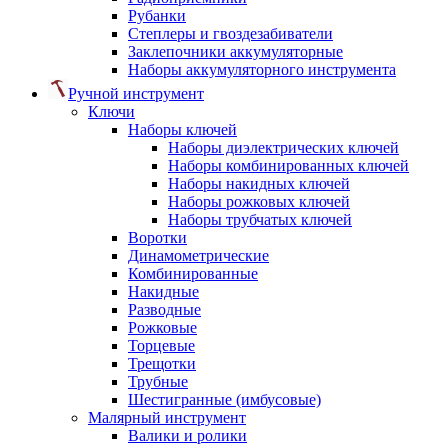
Рубанки
Степлеры и гвоздезабиватели
Заклепочники аккумуляторные
Наборы аккумуляторного инструмента
Ручной инструмент
Ключи
Наборы ключей
Наборы диэлектрических ключей
Наборы комбинированных ключей
Наборы накидных ключей
Наборы рожковых ключей
Наборы трубчатых ключей
Воротки
Динамометрические
Комбинированные
Накидные
Разводные
Рожковые
Торцевые
Трещотки
Трубные
Шестигранные (имбусовые)
Малярный инструмент
Валики и ролики