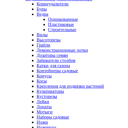
Корнеудалители
Буры
Ведра
Оцинкованные
Пластиковые
Строительные
Вилы
Высоторезы
Грабли
Демонстрационные лотки
Дозаторы семян
Забиватели столбов
Катки для газона
Контейнеры садовые
Конусы
Косы
Крепления для подвязки растений
Культиваторы
Кусторезы
Лейки
Лопаты
Мотыги
Наборы садовые
Ножи
Ножницы