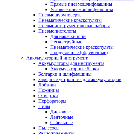
Прямые пневмошлифмашины
Угловые пневмошлифмашины
Пневмошуруповерты
Пневматические краскопульты
Пневмоинструментальные наборы
Пневмопистолеты
Для накачки шин
Пескоструйные
Пневматические краскопульты
Продувочные (обдувочные)
Аккумуляторный инструмент
Аккумуляторы для инструмента
Аккумуляторные блоки
Болгарки и шлифмашины
Зарядные устройства для аккумуляторов
Лобзики
Ножницы
Отвертки
Перфораторы
Пилы
Дисковые
Ленточные
Сабельные
Пылесосы
Радиоприемники