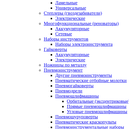
Ламельные
Универсальные
Степлеры (гвоздезабиватели)
Электрические
Многофункциональные (реноваторы)
Аккумуляторные
Сетевые
Наборы инструментов
Наборы электроинструмента
Гайковерты
Аккумуляторные
Электрические
Ножницы по металлу
Пневмоинструмент
Другие пневмоинструменты
Пневматические отбойные молотки
Пневмогайковерты
Пневмодрели
Пневмошлифмашины
Орбитальные (эксцентриковы
Прямые пневмошлифмашины
Угловые пневмошлифмашины
Пневмошуруповерты
Пневматические краскопульты
Пневмоинструментальные наборы