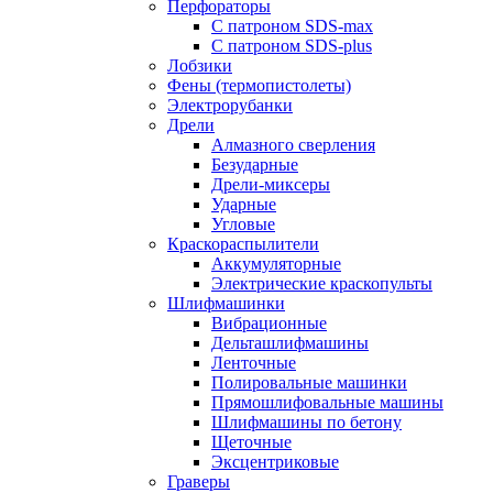
Перфораторы
С патроном SDS-max
С патроном SDS-plus
Лобзики
Фены (термопистолеты)
Электрорубанки
Дрели
Алмазного сверления
Безударные
Дрели-миксеры
Ударные
Угловые
Краскораспылители
Аккумуляторные
Электрические краскопульты
Шлифмашинки
Вибрационные
Дельташлифмашины
Ленточные
Полировальные машинки
Прямошлифовальные машины
Шлифмашины по бетону
Щеточные
Эксцентриковые
Граверы