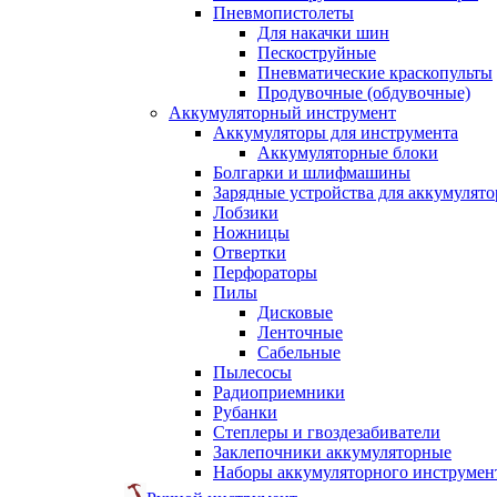
Пневмопистолеты
Для накачки шин
Пескоструйные
Пневматические краскопульты
Продувочные (обдувочные)
Аккумуляторный инструмент
Аккумуляторы для инструмента
Аккумуляторные блоки
Болгарки и шлифмашины
Зарядные устройства для аккумулято
Лобзики
Ножницы
Отвертки
Перфораторы
Пилы
Дисковые
Ленточные
Сабельные
Пылесосы
Радиоприемники
Рубанки
Степлеры и гвоздезабиватели
Заклепочники аккумуляторные
Наборы аккумуляторного инструмен