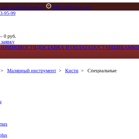
kaz@vashinstrument.ru
9:00-18:00 (пн.-пт.)
33-95-99
– 0 руб.
 заявку
АНИИ
НОВОСТИ
ДОСТАВКА И ОПЛАТА
ПОСТАВЩИКАМ
К
>
Малярный инструмент
>
Кисти
>
Специальные
ы
max
lus