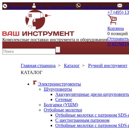
Распродажа
Вход / Регистрация
Обратный звонок
za
+7 (495) 1
Корзина
0 позиций 
Отправить
Комплексные поставки инструмента и оборудования
О КОМП
Главная страница
>
Каталог
>
Ручной инструмент
КАТАЛОГ
Электроинструменты
Шуруповерты
Аккумуляторные дрели-шуруповерт
Сетевые
Болгарки (УШМ)
Отбойные молотки
Отбойные молотки с патроном SDS-
С шестигранным патроном
Отбойные молотки с патроном SDS-p