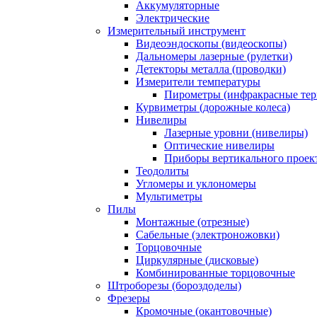
Аккумуляторные
Электрические
Измерительный инструмент
Видеоэндоскопы (видеоскопы)
Дальномеры лазерные (рулетки)
Детекторы металла (проводки)
Измерители температуры
Пирометры (инфракрасные те
Курвиметры (дорожные колеса)
Нивелиры
Лазерные уровни (нивелиры)
Оптические нивелиры
Приборы вертикального проек
Теодолиты
Угломеры и уклономеры
Мультиметры
Пилы
Монтажные (отрезные)
Сабельные (электроножовки)
Торцовочные
Циркулярные (дисковые)
Комбинированные торцовочные
Штроборезы (бороздоделы)
Фрезеры
Кромочные (окантовочные)