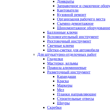
Домкраты
Заправочное и смазочное обор
Кантователи
Кузовной ремонт
Организация рабочего места
Съемно-демонтажное
Шиномонтажное оборудовани
Баллонные ключи
Вспомогательный инструмент
Рихтовочный инструмент
Свечные ключи
Щетки-сметки для автомобиля
Для штукатурно-отделочных работ
Гладилки
Мастерки, кельмы
Правила алюминиевые
Разметочный инструмент
Карандаши
Краска
Маркеры
Мел
Планки направляющие
Строительные отвесы
Шнуры
Скребки