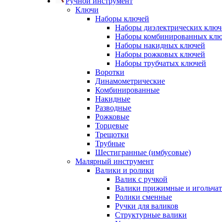
Ручной инструмент
Ключи
Наборы ключей
Наборы диэлектрических ключ
Наборы комбинированных кл
Наборы накидных ключей
Наборы рожковых ключей
Наборы трубчатых ключей
Воротки
Динамометрические
Комбинированные
Накидные
Разводные
Рожковые
Торцевые
Трещотки
Трубные
Шестигранные (имбусовые)
Малярный инструмент
Валики и ролики
Валик с ручкой
Валики прижимные и игольча
Ролики сменные
Ручки для валиков
Структурные валики