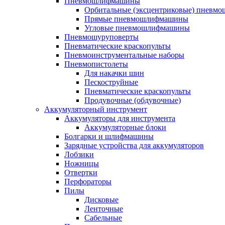
Пневмошлифмашины
Орбитальные (эксцентриковые) пнев
Прямые пневмошлифмашины
Угловые пневмошлифмашины
Пневмошуруповерты
Пневматические краскопульты
Пневмоинструментальные наборы
Пневмопистолеты
Для накачки шин
Пескоструйные
Пневматические краскопульты
Продувочные (обдувочные)
Аккумуляторный инструмент
Аккумуляторы для инструмента
Аккумуляторные блоки
Болгарки и шлифмашины
Зарядные устройства для аккумуляторов
Лобзики
Ножницы
Отвертки
Перфораторы
Пилы
Дисковые
Ленточные
Сабельные