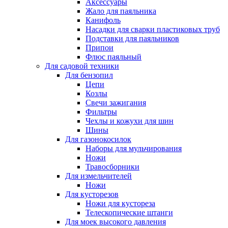
Аксессуары
Жало для паяльника
Канифоль
Насадки для сварки пластиковых труб
Подставки для паяльников
Припои
Флюс паяльный
Для садовой техники
Для бензопил
Цепи
Козлы
Свечи зажигания
Фильтры
Чехлы и кожухи для шин
Шины
Для газонокосилок
Наборы для мульчирования
Ножи
Травосборники
Для измельчителей
Ножи
Для кусторезов
Ножи для кустореза
Телескопические штанги
Для моек высокого давления