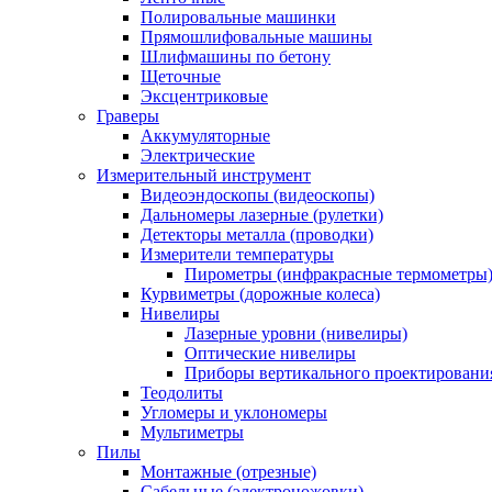
Полировальные машинки
Прямошлифовальные машины
Шлифмашины по бетону
Щеточные
Эксцентриковые
Граверы
Аккумуляторные
Электрические
Измерительный инструмент
Видеоэндоскопы (видеоскопы)
Дальномеры лазерные (рулетки)
Детекторы металла (проводки)
Измерители температуры
Пирометры (инфракрасные термометры
Курвиметры (дорожные колеса)
Нивелиры
Лазерные уровни (нивелиры)
Оптические нивелиры
Приборы вертикального проектировани
Теодолиты
Угломеры и уклономеры
Мультиметры
Пилы
Монтажные (отрезные)
Сабельные (электроножовки)