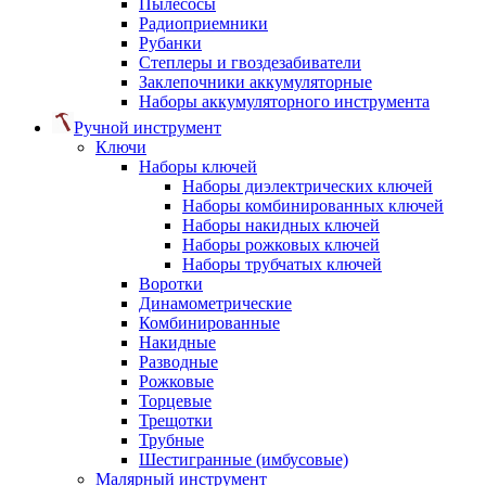
Пылесосы
Радиоприемники
Рубанки
Степлеры и гвоздезабиватели
Заклепочники аккумуляторные
Наборы аккумуляторного инструмента
Ручной инструмент
Ключи
Наборы ключей
Наборы диэлектрических ключей
Наборы комбинированных ключей
Наборы накидных ключей
Наборы рожковых ключей
Наборы трубчатых ключей
Воротки
Динамометрические
Комбинированные
Накидные
Разводные
Рожковые
Торцевые
Трещотки
Трубные
Шестигранные (имбусовые)
Малярный инструмент