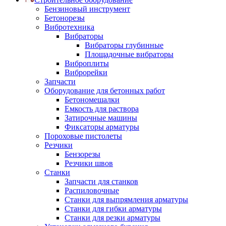
Бензиновый инструмент
Бетонорезы
Вибротехника
Вибраторы
Вибраторы глубинные
Площадочные вибраторы
Виброплиты
Виброрейки
Запчасти
Оборудование для бетонных работ
Бетономешалки
Емкость для раствора
Затирочные машины
Фиксаторы арматуры
Пороховые пистолеты
Резчики
Бензорезы
Резчики швов
Станки
Запчасти для станков
Распиловочные
Станки для выпрямления арматуры
Станки для гибки арматуры
Станки для резки арматуры