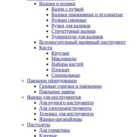
Валики и ролики
Валик с ручкой
Валики прижимные и игольчатые
Ролики сменные
Ручки для валиков
Структурные валики
Удлинители для валиков
Вспомогательный малярный инструмент
Кисти
Круглые
Макловицы
Наборы кистей
Плоские
Специальные
Паяльное оборудование
Газовые горелки и паяльники
Паяльные лампы
Ящики для инструментов
Для ручного инструмента
Для электроинструмента
Тележки для инструмента
Ящики-органайзеры
Пистолеты
Для герметика
Клеевые