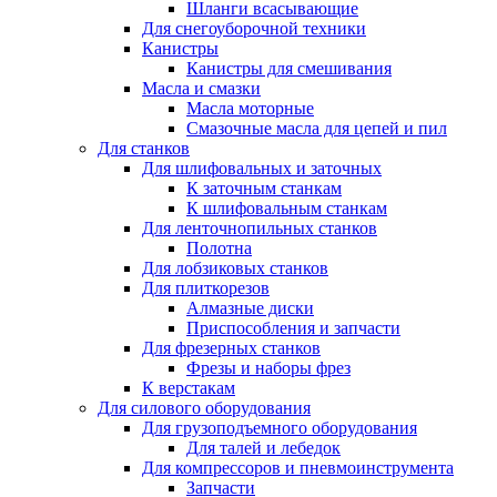
Шланги всасывающие
Для снегоуборочной техники
Канистры
Канистры для смешивания
Масла и смазки
Масла моторные
Смазочные масла для цепей и пил
Для станков
Для шлифовальных и заточных
К заточным станкам
К шлифовальным станкам
Для ленточнопильных станков
Полотна
Для лобзиковых станков
Для плиткорезов
Алмазные диски
Приспособления и запчасти
Для фрезерных станков
Фрезы и наборы фрез
К верстакам
Для силового оборудования
Для грузоподъемного оборудования
Для талей и лебедок
Для компрессоров и пневмоинструмента
Запчасти