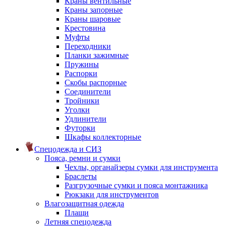
Краны вентильные
Краны запорные
Краны шаровые
Крестовина
Муфты
Переходники
Планки зажимные
Пружины
Распорки
Скобы распорные
Соединители
Тройники
Уголки
Удлинители
Футорки
Шкафы коллекторные
Спецодежда и СИЗ
Пояса, ремни и сумки
Чехлы, органайзеры сумки для инструмента
Браслеты
Разгрузочные сумки и пояса монтажника
Рюкзаки для инструментов
Влагозащитная одежда
Плащи
Летняя спецодежда