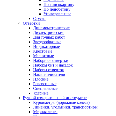
По гипсокартону
По пенобетону
Универсальные
Стусла
Отвертки
Динамометрические
Диэлектрические
Для точных работ
Звездообразные
Индикаторные
Крестовые
Магнитные
Наборные отвертки
Наборы бит и насадок
Наборы отверток
Намагничиватели
Плоские
Реверсивные
Специальные
Ударные
Ручной измерительный инструмент
Курвиметры (дорожные колеса)
Линейки, угольники, транспортиры
Мерная лента