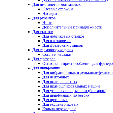
Для пистолетов монтажных
Клеевые стержни
Насадки
Для рубанков
Ножи
Дополнительные принадлежности
Для станков
Для лобзиковых станков
Для плиткорезов
Для фрезерных станков
Для термовоздуходувок
Сопла и насадки
Для фрезеров
Оснастка и приспособления для фрезеро
Для шлифмашин
Для вибрационных и дельташлифмашин
Для ленточных
Для полировальных
Для прямошлифовальных машин
Для угловых шлифмашин (болгарок)
Для шлифмашин по бетону
Для щеточных
Для эксцентриковых
Кольца переходные