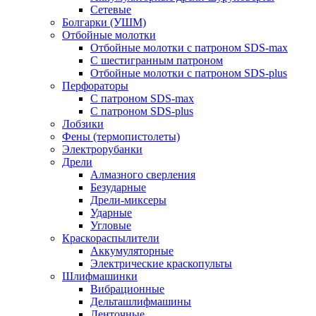
Сетевые
Болгарки (УШМ)
Отбойные молотки
Отбойные молотки с патроном SDS-max
С шестигранным патроном
Отбойные молотки с патроном SDS-plus
Перфораторы
С патроном SDS-max
С патроном SDS-plus
Лобзики
Фены (термопистолеты)
Электрорубанки
Дрели
Алмазного сверления
Безударные
Дрели-миксеры
Ударные
Угловые
Краскораспылители
Аккумуляторные
Электрические краскопульты
Шлифмашинки
Вибрационные
Дельташлифмашины
Ленточные