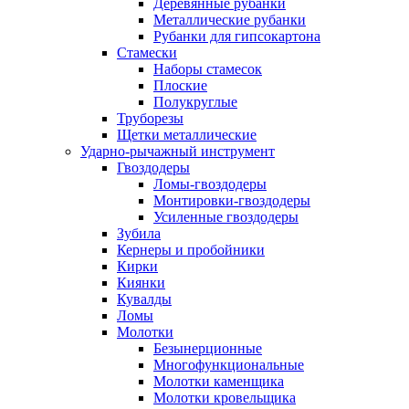
Деревянные рубанки
Металлические рубанки
Рубанки для гипсокартона
Стамески
Наборы стамесок
Плоские
Полукруглые
Труборезы
Щетки металлические
Ударно-рычажный инструмент
Гвоздодеры
Ломы-гвоздодеры
Монтировки-гвоздодеры
Усиленные гвоздодеры
Зубила
Кернеры и пробойники
Кирки
Киянки
Кувалды
Ломы
Молотки
Безынерционные
Многофункциональные
Молотки каменщика
Молотки кровельщика