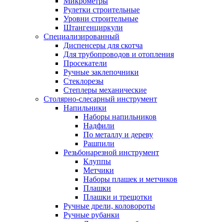
Микрометры
Рулетки строительные
Уровни строительные
Штангенциркули
Специализированный
Диспенсеры для скотча
Для трубопроводов и отопления
Просекатели
Ручные заклепочники
Стеклорезы
Степлеры механические
Столярно-слесарный инструмент
Напильники
Наборы напильников
Надфили
По металлу и дереву
Рашпили
Резьбонарезной инструмент
Клуппы
Метчики
Наборы плашек и метчиков
Плашки
Плашки и трещотки
Ручные дрели, коловороты
Ручные рубанки