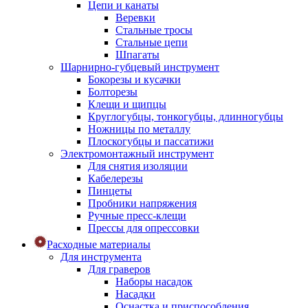
Цепи и канаты
Веревки
Стальные тросы
Стальные цепи
Шпагаты
Шарнирно-губцевый инструмент
Бокорезы и кусачки
Болторезы
Клещи и щипцы
Круглогубцы, тонкогубцы, длинногубцы
Ножницы по металлу
Плоскогубцы и пассатижи
Электромонтажный инструмент
Для снятия изоляции
Кабелерезы
Пинцеты
Пробники напряжения
Ручные пресс-клещи
Прессы для опрессовки
Расходные материалы
Для инструмента
Для граверов
Наборы насадок
Насадки
Оснастка и приспособления