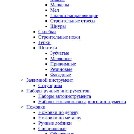
Маркеры
Мел
Планки направляющие
Строительные отвесы
Шнуры
Скребки
Строительные ножи
Терки
Шпатели
Зубчатые
Малярные
Прижимные
Резиновые
Фасадные
Зажимной инструмент
Струбцины
Наборы ручных инструментов
Наборы автоинструмента
Наборы столярно-слесарного инструмента
Ножовки
Ножовки по дереву
Ножовки по металлу
Ручные лобзики
Специальные
Обушковые