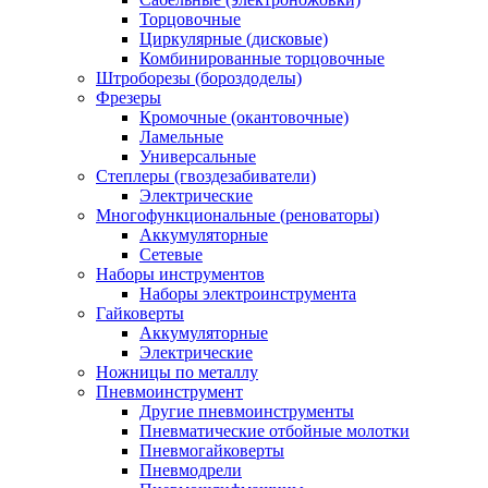
Торцовочные
Циркулярные (дисковые)
Комбинированные торцовочные
Штроборезы (бороздоделы)
Фрезеры
Кромочные (окантовочные)
Ламельные
Универсальные
Степлеры (гвоздезабиватели)
Электрические
Многофункциональные (реноваторы)
Аккумуляторные
Сетевые
Наборы инструментов
Наборы электроинструмента
Гайковерты
Аккумуляторные
Электрические
Ножницы по металлу
Пневмоинструмент
Другие пневмоинструменты
Пневматические отбойные молотки
Пневмогайковерты
Пневмодрели