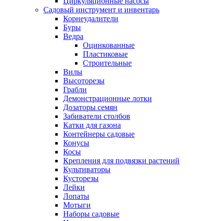
Циркуляционные насосы
Садовый инструмент и инвентарь
Корнеудалители
Буры
Ведра
Оцинкованные
Пластиковые
Строительные
Вилы
Высоторезы
Грабли
Демонстрационные лотки
Дозаторы семян
Забиватели столбов
Катки для газона
Контейнеры садовые
Конусы
Косы
Крепления для подвязки растений
Культиваторы
Кусторезы
Лейки
Лопаты
Мотыги
Наборы садовые