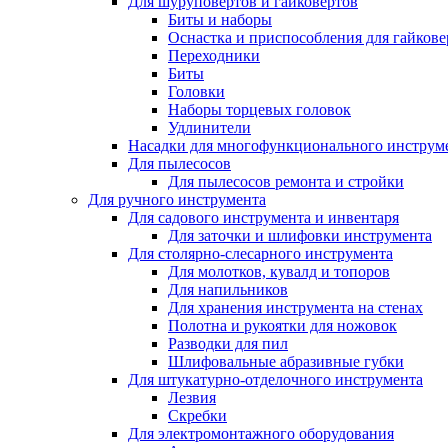
Для шуруповертов и гайковертов
Биты и наборы
Оснастка и приспособления для гайкове
Переходники
Биты
Головки
Наборы торцевых головок
Удлинители
Насадки для многофункционального инструм
Для пылесосов
Для пылесосов ремонта и стройки
Для ручного инструмента
Для садового инструмента и инвентаря
Для заточки и шлифовки инструмента
Для столярно-слесарного инструмента
Для молотков, кувалд и топоров
Для напильников
Для хранения инструмента на стенах
Полотна и рукоятки для ножовок
Разводки для пил
Шлифовальные абразивные губки
Для штукатурно-отделочного инструмента
Лезвия
Скребки
Для электромонтажного оборудования