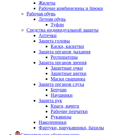
Жилеты
Рабочие комбинезоны и брюки
Рабочая обувь
Летняя обувь
Туфли
Средства индивидуальной защиты
Аптечки
Защита головы
Каски, каскетки
Защита органов дыхания
Респираторы
Защита органов зрения
Защитные очки
Защитные щитки
Маски сварщика
Защита органов слуха
Беруши
Наушники
Защита рук
Краги, вачеги
Рабочие перчатки
Рукавицы
Наколенники
Фартуки, нарукавники, бахилы
Строительное оборудование