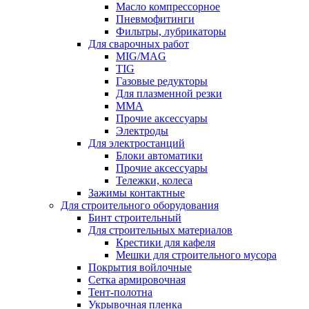
Масло компрессорное
Пневмофитинги
Фильтры, лубрикаторы
Для сварочных работ
MIG/MAG
TIG
Газовые редукторы
Для плазменной резки
ММА
Прочие аксессуары
Электроды
Для электростанций
Блоки автоматики
Прочие аксессуары
Тележки, колеса
Зажимы контактные
Для строительного оборудования
Бинт строительный
Для строительных материалов
Крестики для кафеля
Мешки для строительного мусора
Покрытия войлочные
Сетка армировочная
Тент-полотна
Укрывочная пленка