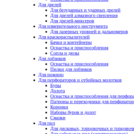
Для дрелей
Для безударных и ударных дрелей
Для дрелей алмазного сверления
Для дрелей-миксеров
Для измерительного инструмента
Для лазерных уровней и дальномеров
Для краскораспылителей
Бачки и контейнеры
Оснастка и приспособления
Сопла и дюзы
Для лобзиков
Оснастка и приспособления
Пилки для лобзиков
Для ножниц
Для перфораторов и отбойных молотков
Буры
Долота
Оснастка и приспособления для перфор
Патроны и переходники для перфоратор
Коронки
Наборы буров и долот
Смазки
Для пил
Для дисковых, торцовочных и торцово
Для сабельных пил (электроножовок)