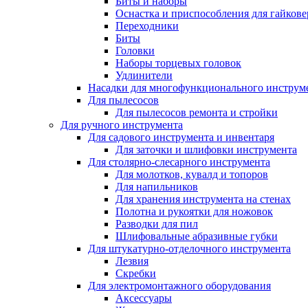
Биты и наборы
Оснастка и приспособления для гайкове
Переходники
Биты
Головки
Наборы торцевых головок
Удлинители
Насадки для многофункционального инструм
Для пылесосов
Для пылесосов ремонта и стройки
Для ручного инструмента
Для садового инструмента и инвентаря
Для заточки и шлифовки инструмента
Для столярно-слесарного инструмента
Для молотков, кувалд и топоров
Для напильников
Для хранения инструмента на стенах
Полотна и рукоятки для ножовок
Разводки для пил
Шлифовальные абразивные губки
Для штукатурно-отделочного инструмента
Лезвия
Скребки
Для электромонтажного оборудования
Аксессуары