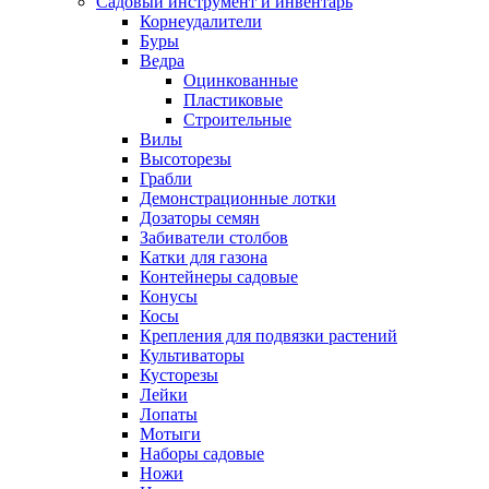
Садовый инструмент и инвентарь
Корнеудалители
Буры
Ведра
Оцинкованные
Пластиковые
Строительные
Вилы
Высоторезы
Грабли
Демонстрационные лотки
Дозаторы семян
Забиватели столбов
Катки для газона
Контейнеры садовые
Конусы
Косы
Крепления для подвязки растений
Культиваторы
Кусторезы
Лейки
Лопаты
Мотыги
Наборы садовые
Ножи