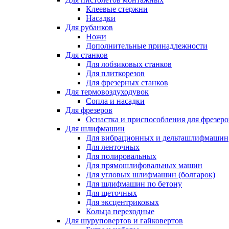
Клеевые стержни
Насадки
Для рубанков
Ножи
Дополнительные принадлежности
Для станков
Для лобзиковых станков
Для плиткорезов
Для фрезерных станков
Для термовоздуходувок
Сопла и насадки
Для фрезеров
Оснастка и приспособления для фрезеро
Для шлифмашин
Для вибрационных и дельташлифмашин
Для ленточных
Для полировальных
Для прямошлифовальных машин
Для угловых шлифмашин (болгарок)
Для шлифмашин по бетону
Для щеточных
Для эксцентриковых
Кольца переходные
Для шуруповертов и гайковертов