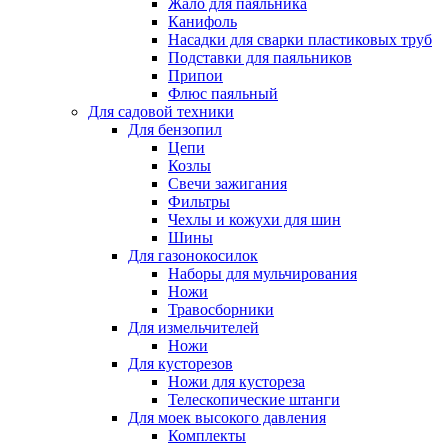
Жало для паяльника
Канифоль
Насадки для сварки пластиковых труб
Подставки для паяльников
Припои
Флюс паяльный
Для садовой техники
Для бензопил
Цепи
Козлы
Свечи зажигания
Фильтры
Чехлы и кожухи для шин
Шины
Для газонокосилок
Наборы для мульчирования
Ножи
Травосборники
Для измельчителей
Ножи
Для кусторезов
Ножи для кустореза
Телескопические штанги
Для моек высокого давления
Комплекты