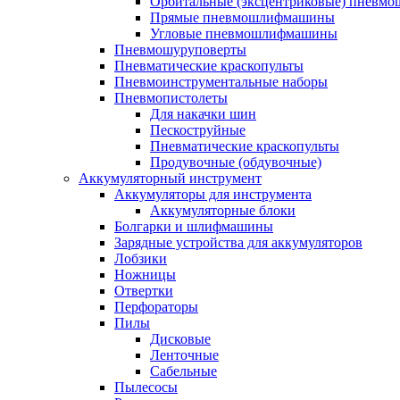
Орбитальные (эксцентриковые) пнев
Прямые пневмошлифмашины
Угловые пневмошлифмашины
Пневмошуруповерты
Пневматические краскопульты
Пневмоинструментальные наборы
Пневмопистолеты
Для накачки шин
Пескоструйные
Пневматические краскопульты
Продувочные (обдувочные)
Аккумуляторный инструмент
Аккумуляторы для инструмента
Аккумуляторные блоки
Болгарки и шлифмашины
Зарядные устройства для аккумуляторов
Лобзики
Ножницы
Отвертки
Перфораторы
Пилы
Дисковые
Ленточные
Сабельные
Пылесосы