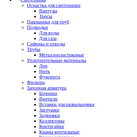
Оснастка для сантехники
Вантузы
Тросы
Паяльники для труб
Подводки
Для воды
Для газа
Сифоны и отводы
Трубы
Металлопластиковые
Уплотнительные материалы
Лен
Нить
Фумлента
Фильтра
Запорная арматура
Бочонки
Вентили
Вставки для развальцовки
Заглушки
Задвижки
Коллекторы
Контргайки
Краны вентильные