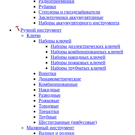
Радиоприемники
Рубанки
Степлеры и гвоздезабиватели
Заклепочники аккумуляторные
Наборы аккумуляторного инструмента
Ручной инструмент
Ключи
Наборы ключей
Наборы диэлектрических ключей
Наборы комбинированных ключей
Наборы накидных ключей
Наборы рожковых ключей
Наборы трубчатых ключей
Воротки
Динамометрические
Комбинированные
Накидные
Разводные
Рожковые
Торцевые
Трещотки
Трубные
Шестигранные (имбусовые)
Малярный инструмент
Валики и ролики