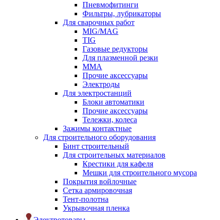
Пневмофитинги
Фильтры, лубрикаторы
Для сварочных работ
MIG/MAG
TIG
Газовые редукторы
Для плазменной резки
ММА
Прочие аксессуары
Электроды
Для электростанций
Блоки автоматики
Прочие аксессуары
Тележки, колеса
Зажимы контактные
Для строительного оборудования
Бинт строительный
Для строительных материалов
Крестики для кафеля
Мешки для строительного мусора
Покрытия войлочные
Сетка армировочная
Тент-полотна
Укрывочная пленка
Электротовары