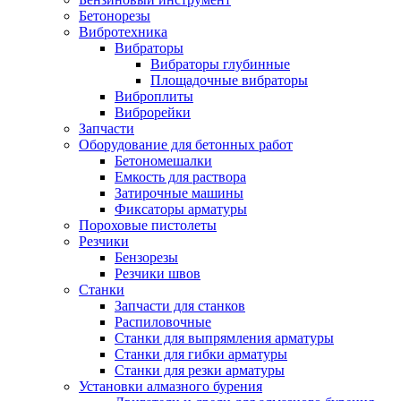
Бетонорезы
Вибротехника
Вибраторы
Вибраторы глубинные
Площадочные вибраторы
Виброплиты
Виброрейки
Запчасти
Оборудование для бетонных работ
Бетономешалки
Емкость для раствора
Затирочные машины
Фиксаторы арматуры
Пороховые пистолеты
Резчики
Бензорезы
Резчики швов
Станки
Запчасти для станков
Распиловочные
Станки для выпрямления арматуры
Станки для гибки арматуры
Станки для резки арматуры
Установки алмазного бурения