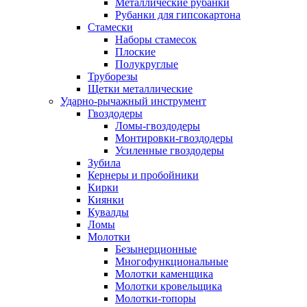
Металлические рубанки
Рубанки для гипсокартона
Стамески
Наборы стамесок
Плоские
Полукруглые
Труборезы
Щетки металлические
Ударно-рычажный инструмент
Гвоздодеры
Ломы-гвоздодеры
Монтировки-гвоздодеры
Усиленные гвоздодеры
Зубила
Кернеры и пробойники
Кирки
Киянки
Кувалды
Ломы
Молотки
Безынерционные
Многофункциональные
Молотки каменщика
Молотки кровельщика
Молотки-топоры