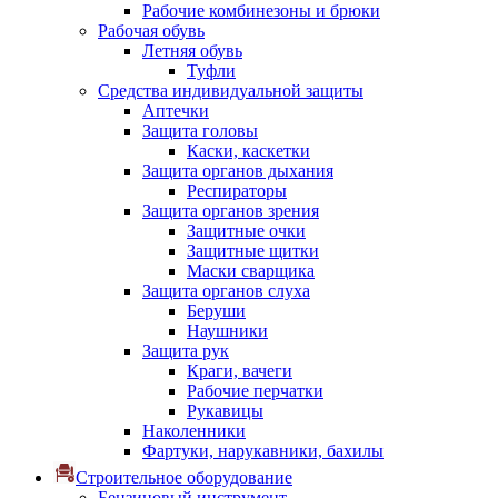
Рабочие комбинезоны и брюки
Рабочая обувь
Летняя обувь
Туфли
Средства индивидуальной защиты
Аптечки
Защита головы
Каски, каскетки
Защита органов дыхания
Респираторы
Защита органов зрения
Защитные очки
Защитные щитки
Маски сварщика
Защита органов слуха
Беруши
Наушники
Защита рук
Краги, вачеги
Рабочие перчатки
Рукавицы
Наколенники
Фартуки, нарукавники, бахилы
Строительное оборудование
Бензиновый инструмент