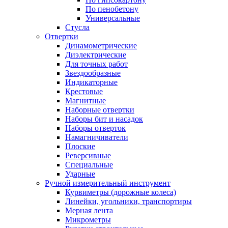
По пенобетону
Универсальные
Стусла
Отвертки
Динамометрические
Диэлектрические
Для точных работ
Звездообразные
Индикаторные
Крестовые
Магнитные
Наборные отвертки
Наборы бит и насадок
Наборы отверток
Намагничиватели
Плоские
Реверсивные
Специальные
Ударные
Ручной измерительный инструмент
Курвиметры (дорожные колеса)
Линейки, угольники, транспортиры
Мерная лента
Микрометры