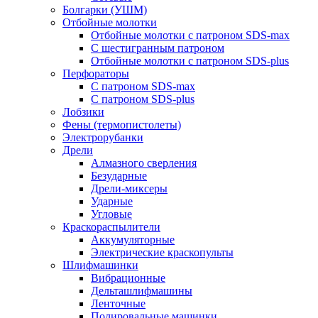
Болгарки (УШМ)
Отбойные молотки
Отбойные молотки с патроном SDS-max
С шестигранным патроном
Отбойные молотки с патроном SDS-plus
Перфораторы
С патроном SDS-max
С патроном SDS-plus
Лобзики
Фены (термопистолеты)
Электрорубанки
Дрели
Алмазного сверления
Безударные
Дрели-миксеры
Ударные
Угловые
Краскораспылители
Аккумуляторные
Электрические краскопульты
Шлифмашинки
Вибрационные
Дельташлифмашины
Ленточные
Полировальные машинки