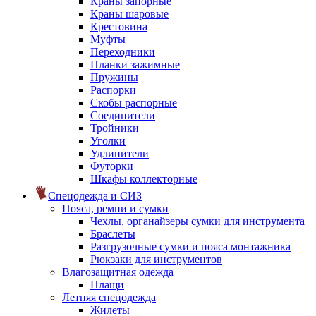
Краны запорные
Краны шаровые
Крестовина
Муфты
Переходники
Планки зажимные
Пружины
Распорки
Скобы распорные
Соединители
Тройники
Уголки
Удлинители
Футорки
Шкафы коллекторные
Спецодежда и СИЗ
Пояса, ремни и сумки
Чехлы, органайзеры сумки для инструмента
Браслеты
Разгрузочные сумки и пояса монтажника
Рюкзаки для инструментов
Влагозащитная одежда
Плащи
Летняя спецодежда
Жилеты