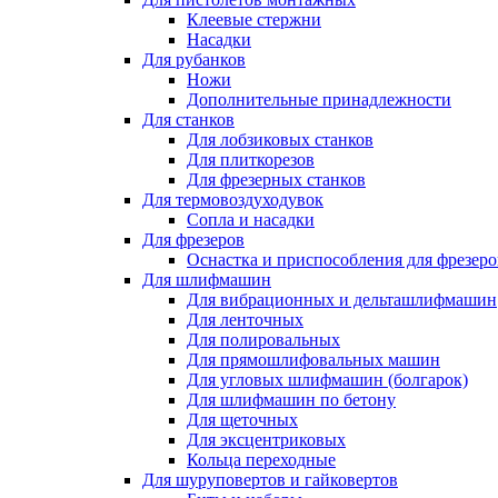
Клеевые стержни
Насадки
Для рубанков
Ножи
Дополнительные принадлежности
Для станков
Для лобзиковых станков
Для плиткорезов
Для фрезерных станков
Для термовоздуходувок
Сопла и насадки
Для фрезеров
Оснастка и приспособления для фрезеро
Для шлифмашин
Для вибрационных и дельташлифмашин
Для ленточных
Для полировальных
Для прямошлифовальных машин
Для угловых шлифмашин (болгарок)
Для шлифмашин по бетону
Для щеточных
Для эксцентриковых
Кольца переходные
Для шуруповертов и гайковертов