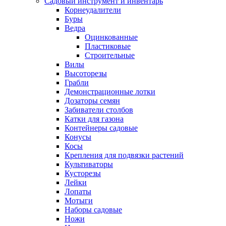
Садовый инструмент и инвентарь
Корнеудалители
Буры
Ведра
Оцинкованные
Пластиковые
Строительные
Вилы
Высоторезы
Грабли
Демонстрационные лотки
Дозаторы семян
Забиватели столбов
Катки для газона
Контейнеры садовые
Конусы
Косы
Крепления для подвязки растений
Культиваторы
Кусторезы
Лейки
Лопаты
Мотыги
Наборы садовые
Ножи