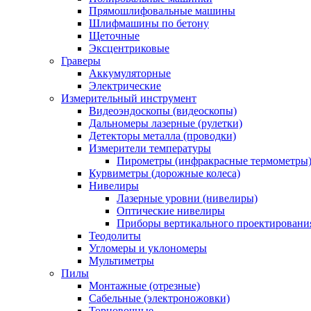
Прямошлифовальные машины
Шлифмашины по бетону
Щеточные
Эксцентриковые
Граверы
Аккумуляторные
Электрические
Измерительный инструмент
Видеоэндоскопы (видеоскопы)
Дальномеры лазерные (рулетки)
Детекторы металла (проводки)
Измерители температуры
Пирометры (инфракрасные термометры
Курвиметры (дорожные колеса)
Нивелиры
Лазерные уровни (нивелиры)
Оптические нивелиры
Приборы вертикального проектировани
Теодолиты
Угломеры и уклономеры
Мультиметры
Пилы
Монтажные (отрезные)
Сабельные (электроножовки)
Торцовочные