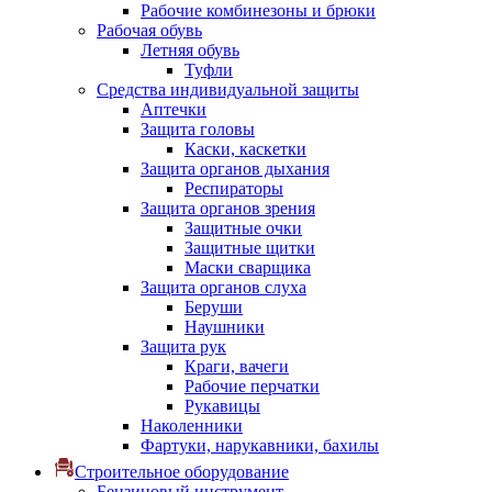
Рабочие комбинезоны и брюки
Рабочая обувь
Летняя обувь
Туфли
Средства индивидуальной защиты
Аптечки
Защита головы
Каски, каскетки
Защита органов дыхания
Респираторы
Защита органов зрения
Защитные очки
Защитные щитки
Маски сварщика
Защита органов слуха
Беруши
Наушники
Защита рук
Краги, вачеги
Рабочие перчатки
Рукавицы
Наколенники
Фартуки, нарукавники, бахилы
Строительное оборудование
Бензиновый инструмент