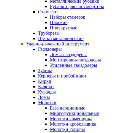
Металлические рубанки
Рубанки для гипсокартона
Стамески
Наборы стамесок
Плоские
Полукруглые
Труборезы
Щетки металлические
Ударно-рычажный инструмент
Гвоздодеры
Ломы-гвоздодеры
Монтировки-гвоздодеры
Усиленные гвоздодеры
Зубила
Кернеры и пробойники
Кирки
Киянки
Кувалды
Ломы
Молотки
Безынерционные
Многофункциональные
Молотки каменщика
Молотки кровельщика
Молотки-топоры