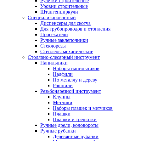
Рулетки строительные
Уровни строительные
Штангенциркули
Специализированный
Диспенсеры для скотча
Для трубопроводов и отопления
Просекатели
Ручные заклепочники
Стеклорезы
Степлеры механические
Столярно-слесарный инструмент
Напильники
Наборы напильников
Надфили
По металлу и дереву
Рашпили
Резьбонарезной инструмент
Клуппы
Метчики
Наборы плашек и метчиков
Плашки
Плашки и трещотки
Ручные дрели, коловороты
Ручные рубанки
Деревянные рубанки