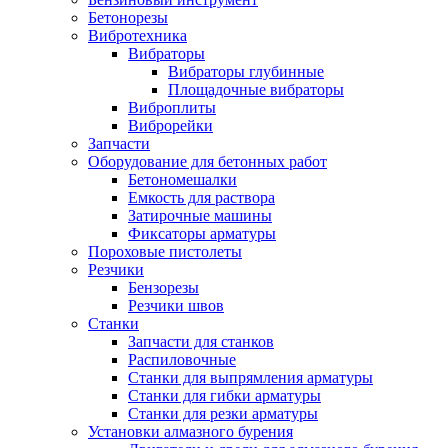
Бетонорезы
Вибротехника
Вибраторы
Вибраторы глубинные
Площадочные вибраторы
Виброплиты
Виброрейки
Запчасти
Оборудование для бетонных работ
Бетономешалки
Емкость для раствора
Затирочные машины
Фиксаторы арматуры
Пороховые пистолеты
Резчики
Бензорезы
Резчики швов
Станки
Запчасти для станков
Распиловочные
Станки для выпрямления арматуры
Станки для гибки арматуры
Станки для резки арматуры
Установки алмазного бурения