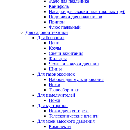
Жало для паяльника
Канифоль
Насадки для сварки пластиковых труб
Подставки для паяльников
Припои
Флюс паяльный
Для садовой техники
Для бензопил
Цепи
Козлы
Свечи зажигания
Фильтры
Чехлы и кожухи для шин
Шины
Для газонокосилок
Наборы для мульчирования
Ножи
Травосборники
Для измельчителей
Ножи
Для кусторезов
Ножи для кустореза
Телескопические штанги
Для моек высокого давления
Комплекты