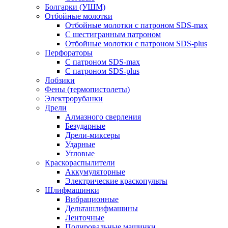
Болгарки (УШМ)
Отбойные молотки
Отбойные молотки с патроном SDS-max
С шестигранным патроном
Отбойные молотки с патроном SDS-plus
Перфораторы
С патроном SDS-max
С патроном SDS-plus
Лобзики
Фены (термопистолеты)
Электрорубанки
Дрели
Алмазного сверления
Безударные
Дрели-миксеры
Ударные
Угловые
Краскораспылители
Аккумуляторные
Электрические краскопульты
Шлифмашинки
Вибрационные
Дельташлифмашины
Ленточные
Полировальные машинки