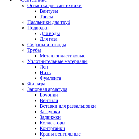
Оснастка для сантехники
Вантузы
Тросы
Паяльники для труб
Подводки
Для воды
Для газа
Сифоны и отводы
Трубы
Металлопластиковые
Уплотнительные материалы
Лен
Нить
Фумлента
Фильтра
Запорная арматура
Бочонки
Вентили
Вставки для развальцовки
Заглушки
Задвижки
Коллекторы
Контргайки
Краны вентильные