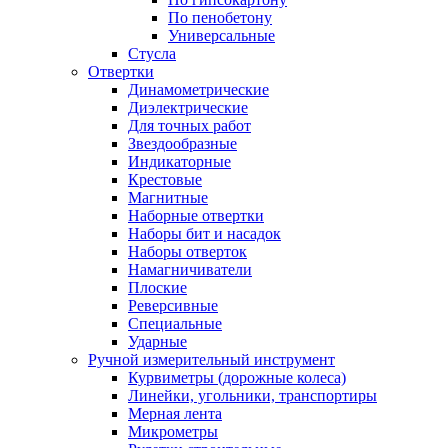
По пенобетону
Универсальные
Стусла
Отвертки
Динамометрические
Диэлектрические
Для точных работ
Звездообразные
Индикаторные
Крестовые
Магнитные
Наборные отвертки
Наборы бит и насадок
Наборы отверток
Намагничиватели
Плоские
Реверсивные
Специальные
Ударные
Ручной измерительный инструмент
Курвиметры (дорожные колеса)
Линейки, угольники, транспортиры
Мерная лента
Микрометры