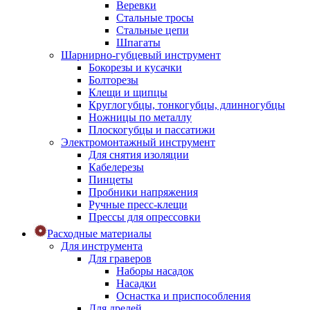
Веревки
Стальные тросы
Стальные цепи
Шпагаты
Шарнирно-губцевый инструмент
Бокорезы и кусачки
Болторезы
Клещи и щипцы
Круглогубцы, тонкогубцы, длинногубцы
Ножницы по металлу
Плоскогубцы и пассатижи
Электромонтажный инструмент
Для снятия изоляции
Кабелерезы
Пинцеты
Пробники напряжения
Ручные пресс-клещи
Прессы для опрессовки
Расходные материалы
Для инструмента
Для граверов
Наборы насадок
Насадки
Оснастка и приспособления
Для дрелей