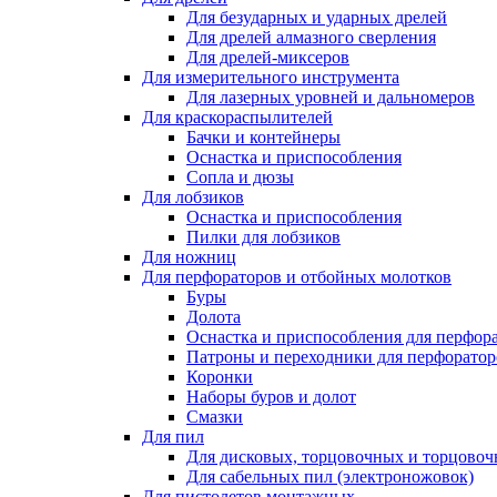
Для безударных и ударных дрелей
Для дрелей алмазного сверления
Для дрелей-миксеров
Для измерительного инструмента
Для лазерных уровней и дальномеров
Для краскораспылителей
Бачки и контейнеры
Оснастка и приспособления
Сопла и дюзы
Для лобзиков
Оснастка и приспособления
Пилки для лобзиков
Для ножниц
Для перфораторов и отбойных молотков
Буры
Долота
Оснастка и приспособления для перфор
Патроны и переходники для перфоратор
Коронки
Наборы буров и долот
Смазки
Для пил
Для дисковых, торцовочных и торцово
Для сабельных пил (электроножовок)
Для пистолетов монтажных