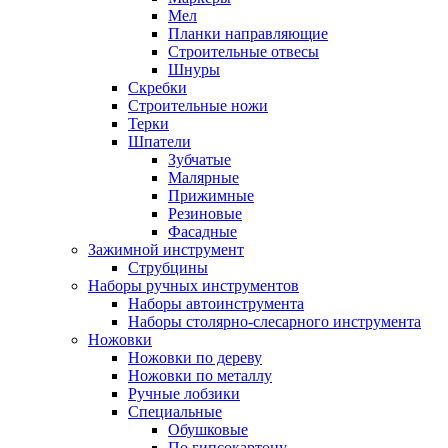
Мел
Планки направляющие
Строительные отвесы
Шнуры
Скребки
Строительные ножи
Терки
Шпатели
Зубчатые
Малярные
Прижимные
Резиновые
Фасадные
Зажимной инструмент
Струбцины
Наборы ручных инструментов
Наборы автоинструмента
Наборы столярно-слесарного инструмента
Ножовки
Ножовки по дереву
Ножовки по металлу
Ручные лобзики
Специальные
Обушковые
По гипсокартону