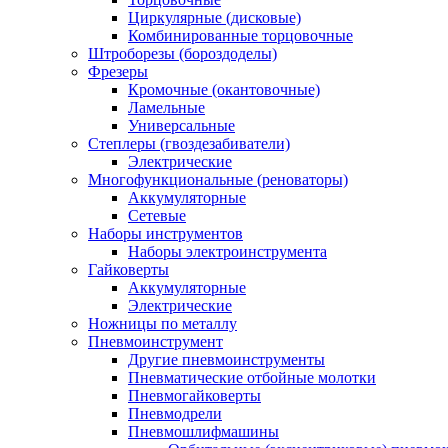
Циркулярные (дисковые)
Комбинированные торцовочные
Штроборезы (бороздоделы)
Фрезеры
Кромочные (окантовочные)
Ламельные
Универсальные
Степлеры (гвоздезабиватели)
Электрические
Многофункциональные (реноваторы)
Аккумуляторные
Сетевые
Наборы инструментов
Наборы электроинструмента
Гайковерты
Аккумуляторные
Электрические
Ножницы по металлу
Пневмоинструмент
Другие пневмоинструменты
Пневматические отбойные молотки
Пневмогайковерты
Пневмодрели
Пневмошлифмашины