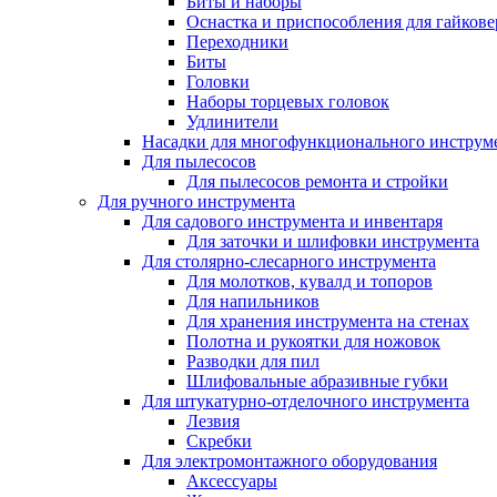
Биты и наборы
Оснастка и приспособления для гайкове
Переходники
Биты
Головки
Наборы торцевых головок
Удлинители
Насадки для многофункционального инструм
Для пылесосов
Для пылесосов ремонта и стройки
Для ручного инструмента
Для садового инструмента и инвентаря
Для заточки и шлифовки инструмента
Для столярно-слесарного инструмента
Для молотков, кувалд и топоров
Для напильников
Для хранения инструмента на стенах
Полотна и рукоятки для ножовок
Разводки для пил
Шлифовальные абразивные губки
Для штукатурно-отделочного инструмента
Лезвия
Скребки
Для электромонтажного оборудования
Аксессуары