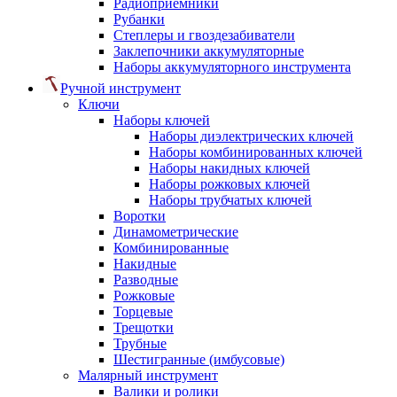
Радиоприемники
Рубанки
Степлеры и гвоздезабиватели
Заклепочники аккумуляторные
Наборы аккумуляторного инструмента
Ручной инструмент
Ключи
Наборы ключей
Наборы диэлектрических ключей
Наборы комбинированных ключей
Наборы накидных ключей
Наборы рожковых ключей
Наборы трубчатых ключей
Воротки
Динамометрические
Комбинированные
Накидные
Разводные
Рожковые
Торцевые
Трещотки
Трубные
Шестигранные (имбусовые)
Малярный инструмент
Валики и ролики