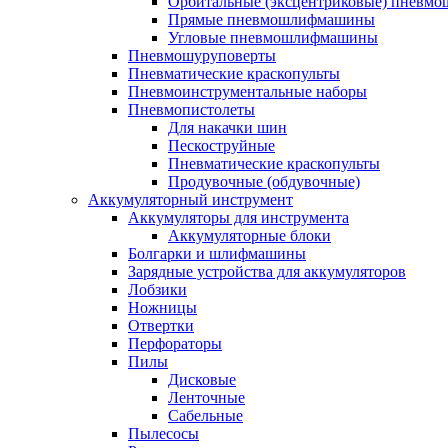
Орбитальные (эксцентриковые) пнев
Прямые пневмошлифмашины
Угловые пневмошлифмашины
Пневмошуруповерты
Пневматические краскопульты
Пневмоинструментальные наборы
Пневмопистолеты
Для накачки шин
Пескоструйные
Пневматические краскопульты
Продувочные (обдувочные)
Аккумуляторный инструмент
Аккумуляторы для инструмента
Аккумуляторные блоки
Болгарки и шлифмашины
Зарядные устройства для аккумуляторов
Лобзики
Ножницы
Отвертки
Перфораторы
Пилы
Дисковые
Ленточные
Сабельные
Пылесосы