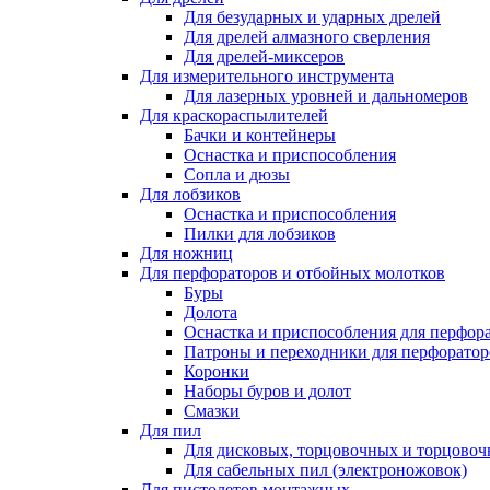
Для безударных и ударных дрелей
Для дрелей алмазного сверления
Для дрелей-миксеров
Для измерительного инструмента
Для лазерных уровней и дальномеров
Для краскораспылителей
Бачки и контейнеры
Оснастка и приспособления
Сопла и дюзы
Для лобзиков
Оснастка и приспособления
Пилки для лобзиков
Для ножниц
Для перфораторов и отбойных молотков
Буры
Долота
Оснастка и приспособления для перфор
Патроны и переходники для перфоратор
Коронки
Наборы буров и долот
Смазки
Для пил
Для дисковых, торцовочных и торцово
Для сабельных пил (электроножовок)
Для пистолетов монтажных