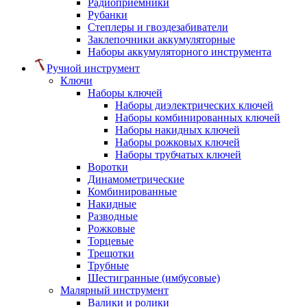
Радиоприемники
Рубанки
Степлеры и гвоздезабиватели
Заклепочники аккумуляторные
Наборы аккумуляторного инструмента
Ручной инструмент
Ключи
Наборы ключей
Наборы диэлектрических ключей
Наборы комбинированных ключей
Наборы накидных ключей
Наборы рожковых ключей
Наборы трубчатых ключей
Воротки
Динамометрические
Комбинированные
Накидные
Разводные
Рожковые
Торцевые
Трещотки
Трубные
Шестигранные (имбусовые)
Малярный инструмент
Валики и ролики