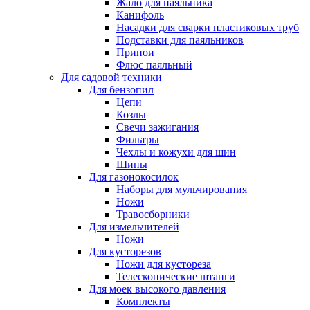
Жало для паяльника
Канифоль
Насадки для сварки пластиковых труб
Подставки для паяльников
Припои
Флюс паяльный
Для садовой техники
Для бензопил
Цепи
Козлы
Свечи зажигания
Фильтры
Чехлы и кожухи для шин
Шины
Для газонокосилок
Наборы для мульчирования
Ножи
Травосборники
Для измельчителей
Ножи
Для кусторезов
Ножи для кустореза
Телескопические штанги
Для моек высокого давления
Комплекты