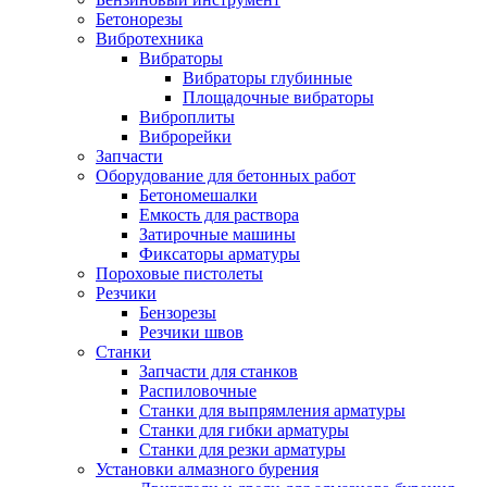
Бетонорезы
Вибротехника
Вибраторы
Вибраторы глубинные
Площадочные вибраторы
Виброплиты
Виброрейки
Запчасти
Оборудование для бетонных работ
Бетономешалки
Емкость для раствора
Затирочные машины
Фиксаторы арматуры
Пороховые пистолеты
Резчики
Бензорезы
Резчики швов
Станки
Запчасти для станков
Распиловочные
Станки для выпрямления арматуры
Станки для гибки арматуры
Станки для резки арматуры
Установки алмазного бурения