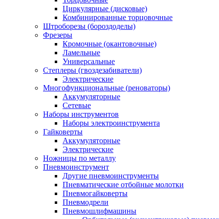
Циркулярные (дисковые)
Комбинированные торцовочные
Штроборезы (бороздоделы)
Фрезеры
Кромочные (окантовочные)
Ламельные
Универсальные
Степлеры (гвоздезабиватели)
Электрические
Многофункциональные (реноваторы)
Аккумуляторные
Сетевые
Наборы инструментов
Наборы электроинструмента
Гайковерты
Аккумуляторные
Электрические
Ножницы по металлу
Пневмоинструмент
Другие пневмоинструменты
Пневматические отбойные молотки
Пневмогайковерты
Пневмодрели
Пневмошлифмашины