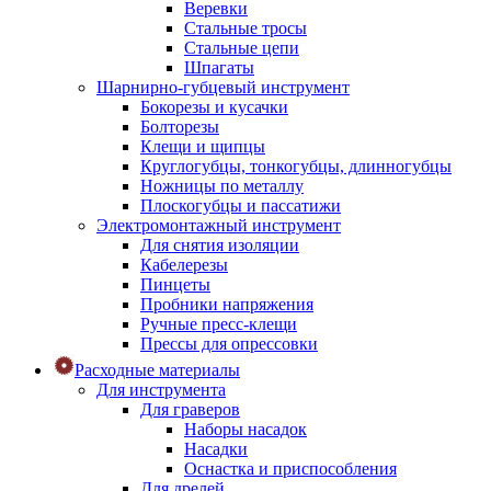
Веревки
Стальные тросы
Стальные цепи
Шпагаты
Шарнирно-губцевый инструмент
Бокорезы и кусачки
Болторезы
Клещи и щипцы
Круглогубцы, тонкогубцы, длинногубцы
Ножницы по металлу
Плоскогубцы и пассатижи
Электромонтажный инструмент
Для снятия изоляции
Кабелерезы
Пинцеты
Пробники напряжения
Ручные пресс-клещи
Прессы для опрессовки
Расходные материалы
Для инструмента
Для граверов
Наборы насадок
Насадки
Оснастка и приспособления
Для дрелей