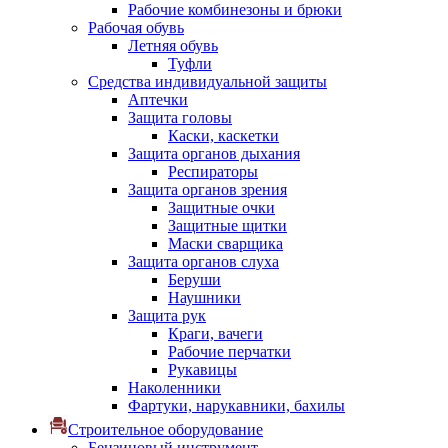
Рабочие комбинезоны и брюки
Рабочая обувь
Летняя обувь
Туфли
Средства индивидуальной защиты
Аптечки
Защита головы
Каски, каскетки
Защита органов дыхания
Респираторы
Защита органов зрения
Защитные очки
Защитные щитки
Маски сварщика
Защита органов слуха
Беруши
Наушники
Защита рук
Краги, вачеги
Рабочие перчатки
Рукавицы
Наколенники
Фартуки, нарукавники, бахилы
Строительное оборудование
Бензиновый инструмент