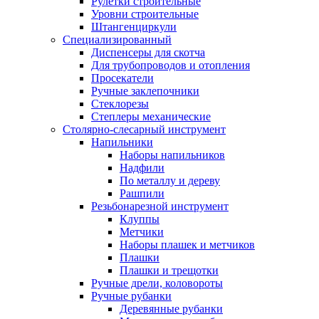
Рулетки строительные
Уровни строительные
Штангенциркули
Специализированный
Диспенсеры для скотча
Для трубопроводов и отопления
Просекатели
Ручные заклепочники
Стеклорезы
Степлеры механические
Столярно-слесарный инструмент
Напильники
Наборы напильников
Надфили
По металлу и дереву
Рашпили
Резьбонарезной инструмент
Клуппы
Метчики
Наборы плашек и метчиков
Плашки
Плашки и трещотки
Ручные дрели, коловороты
Ручные рубанки
Деревянные рубанки