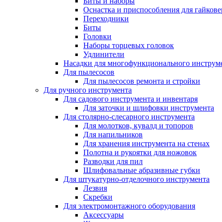
Биты и наборы
Оснастка и приспособления для гайкове
Переходники
Биты
Головки
Наборы торцевых головок
Удлинители
Насадки для многофункционального инструм
Для пылесосов
Для пылесосов ремонта и стройки
Для ручного инструмента
Для садового инструмента и инвентаря
Для заточки и шлифовки инструмента
Для столярно-слесарного инструмента
Для молотков, кувалд и топоров
Для напильников
Для хранения инструмента на стенах
Полотна и рукоятки для ножовок
Разводки для пил
Шлифовальные абразивные губки
Для штукатурно-отделочного инструмента
Лезвия
Скребки
Для электромонтажного оборудования
Аксессуары