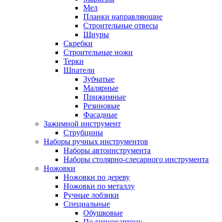
Мел
Планки направляющие
Строительные отвесы
Шнуры
Скребки
Строительные ножи
Терки
Шпатели
Зубчатые
Малярные
Прижимные
Резиновые
Фасадные
Зажимной инструмент
Струбцины
Наборы ручных инструментов
Наборы автоинструмента
Наборы столярно-слесарного инструмента
Ножовки
Ножовки по дереву
Ножовки по металлу
Ручные лобзики
Специальные
Обушковые
По гипсокартону