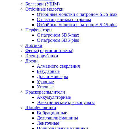
Болгарки (УШМ)
Отбойные молотки
Отбойные молотки с патроном SDS-max
С шестигранным патроном
Отбойные молотки с патроном SDS-plus
Перфораторы
С патроном SDS-max
С патроном SDS-plus
Лобзики
Фены (термопистолеты)
Электрорубанки
Дрели
Алмазного сверления
Безударные
Дрели-миксеры
Ударные
Угловые
Краскораспылители
Аккумуляторные
Электрические краскопульты
Шлифмашинки
Вибрационные
Дельташлифмашины
Ленточные
Полировальные машинки