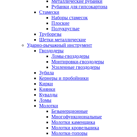
Металлические рубанки
Рубанки для гипсокартона
Стамески
Наборы стамесок
Плоские
Полукруглые
Труборезы
Щетки металлические
Ударно-рычажный инструмент
Гвоздодеры
Ломы-гвоздодеры
Монтировки-гвоздодеры
Усиленные гвоздодеры
Зубила
Кернеры и пробойники
Кирки
Киянки
Кувалды
Ломы
Молотки
Безынерционные
Многофункциональные
Молотки каменщика
Молотки кровельщика
Молотки-топоры