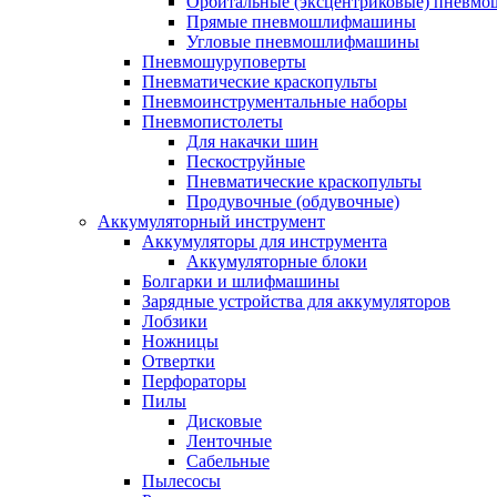
Орбитальные (эксцентриковые) пнев
Прямые пневмошлифмашины
Угловые пневмошлифмашины
Пневмошуруповерты
Пневматические краскопульты
Пневмоинструментальные наборы
Пневмопистолеты
Для накачки шин
Пескоструйные
Пневматические краскопульты
Продувочные (обдувочные)
Аккумуляторный инструмент
Аккумуляторы для инструмента
Аккумуляторные блоки
Болгарки и шлифмашины
Зарядные устройства для аккумуляторов
Лобзики
Ножницы
Отвертки
Перфораторы
Пилы
Дисковые
Ленточные
Сабельные
Пылесосы