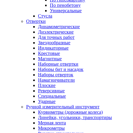
По пенобетону
Универсальные
Стусла
Отвертки
Динамометрические
Диэлектрические
Для точных работ
Звездообразные
Индикаторные
Крестовые
Магнитные
Наборные отвертки
Наборы бит и насадок
Наборы отверток
Намагничиватели
Плоские
Реверсивные
Специальные
Ударные
Ручной измерительный инструмент
Курвиметры (дорожные колеса)
Линейки, угольники, транспортиры
Мерная лента
Микрометры