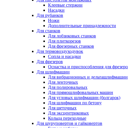
Клеевые стержни
Насадки
Для рубанков
Ножи
Дополнительные принадлежности
Для станков
Для лобзиковых станков
Для плиткорезов
Для фрезерных станков
Для термовоздуходувок
Сопла и насадки
Для фрезеров
Оснастка и приспособления для фрезеро
Для шлифмашин
Для вибрационных и дельташлифмашин
Для ленточных
Для полировальных
Для прямошлифовальных машин
Для угловых шлифмашин (болгарок)
Для шлифмашин по бетону
Для щеточных
Для эксцентриковых
Кольца переходные
Для шуруповертов и гайковертов