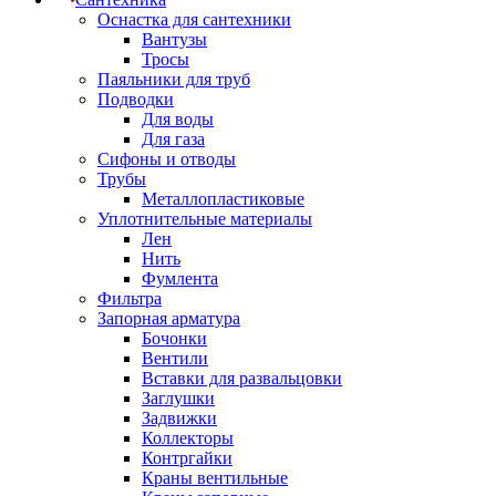
Оснастка для сантехники
Вантузы
Тросы
Паяльники для труб
Подводки
Для воды
Для газа
Сифоны и отводы
Трубы
Металлопластиковые
Уплотнительные материалы
Лен
Нить
Фумлента
Фильтра
Запорная арматура
Бочонки
Вентили
Вставки для развальцовки
Заглушки
Задвижки
Коллекторы
Контргайки
Краны вентильные