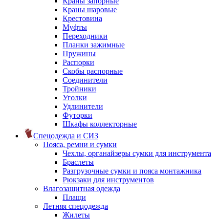
Краны запорные
Краны шаровые
Крестовина
Муфты
Переходники
Планки зажимные
Пружины
Распорки
Скобы распорные
Соединители
Тройники
Уголки
Удлинители
Футорки
Шкафы коллекторные
Спецодежда и СИЗ
Пояса, ремни и сумки
Чехлы, органайзеры сумки для инструмента
Браслеты
Разгрузочные сумки и пояса монтажника
Рюкзаки для инструментов
Влагозащитная одежда
Плащи
Летняя спецодежда
Жилеты