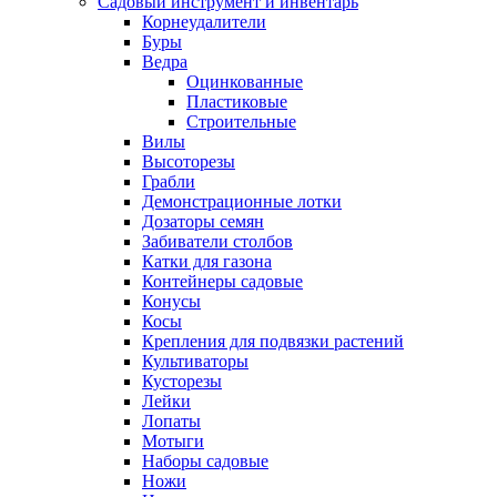
Садовый инструмент и инвентарь
Корнеудалители
Буры
Ведра
Оцинкованные
Пластиковые
Строительные
Вилы
Высоторезы
Грабли
Демонстрационные лотки
Дозаторы семян
Забиватели столбов
Катки для газона
Контейнеры садовые
Конусы
Косы
Крепления для подвязки растений
Культиваторы
Кусторезы
Лейки
Лопаты
Мотыги
Наборы садовые
Ножи