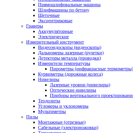
Прямошлифовальные машины
Шлифмашины по бетону
Щеточные
Эксцентриковые
Граверы
Аккумуляторные
Электрические
Измерительный инструмент
Видеоэндоскопы (видеоскопы)
Дальномеры лазерные (рулетки)
Детекторы металла (проводки)
Измерители температуры
Пирометры (инфракрасные термометры
Курвиметры (дорожные колеса)
Нивелиры
Лазерные уровни (нивелиры)
Оптические нивелиры
Приборы вертикального проектировани
Теодолиты
Угломеры и уклономеры
Мультиметры
Пилы
Монтажные (отрезные)
Сабельные (электроножовки)
Торцовочные