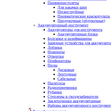
Пневмопистолеты
Для накачки шин
Пескоструйные
Пневматические краскопульты
Продувочные (обдувочные)
Аккумуляторный инструмент
Аккумуляторы для инструмента
Аккумуляторные блоки
Болгарки и шлифмашины
Зарядные устройства для аккумулято
Лобзики
Ножницы
Отвертки
Перфораторы
Пилы
Дисковые
Ленточные
Сабельные
Пылесосы
Радиоприемники
Рубанки
Степлеры и гвоздезабиватели
Заклепочники аккумуляторные
Наборы аккумуляторного инструмен