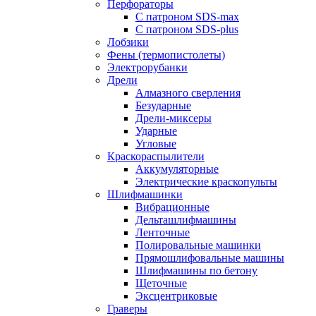
Перфораторы
С патроном SDS-max
С патроном SDS-plus
Лобзики
Фены (термопистолеты)
Электрорубанки
Дрели
Алмазного сверления
Безударные
Дрели-миксеры
Ударные
Угловые
Краскораспылители
Аккумуляторные
Электрические краскопульты
Шлифмашинки
Вибрационные
Дельташлифмашины
Ленточные
Полировальные машинки
Прямошлифовальные машины
Шлифмашины по бетону
Щеточные
Эксцентриковые
Граверы