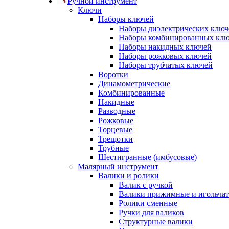
Ручной инструмент
Ключи
Наборы ключей
Наборы диэлектрических ключ
Наборы комбинированных кл
Наборы накидных ключей
Наборы рожковых ключей
Наборы трубчатых ключей
Воротки
Динамометрические
Комбинированные
Накидные
Разводные
Рожковые
Торцевые
Трещотки
Трубные
Шестигранные (имбусовые)
Малярный инструмент
Валики и ролики
Валик с ручкой
Валики прижимные и игольча
Ролики сменные
Ручки для валиков
Структурные валики