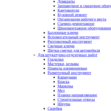
Домкраты
Заправочное и смазочное обор
Кантователи
Кузовной ремонт
Организация рабочего места
Съемно-демонтажное
Шиномонтажное оборудовани
Баллонные ключи
Вспомогательный инструмент
Рихтовочный инструмент
Свечные ключи
Щетки-сметки для автомобиля
Для штукатурно-отделочных работ
Гладилки
Мастерки, кельмы
Правила алюминиевые
Разметочный инструмент
Карандаши
Краска
Маркеры
Мел
Планки направляющие
Строительные отвесы
Шнуры
Скребки