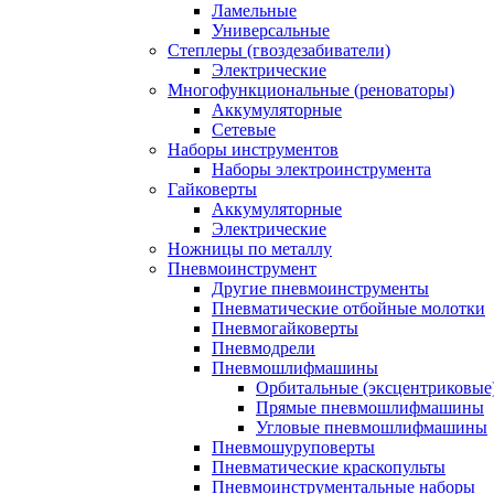
Ламельные
Универсальные
Степлеры (гвоздезабиватели)
Электрические
Многофункциональные (реноваторы)
Аккумуляторные
Сетевые
Наборы инструментов
Наборы электроинструмента
Гайковерты
Аккумуляторные
Электрические
Ножницы по металлу
Пневмоинструмент
Другие пневмоинструменты
Пневматические отбойные молотки
Пневмогайковерты
Пневмодрели
Пневмошлифмашины
Орбитальные (эксцентриковы
Прямые пневмошлифмашины
Угловые пневмошлифмашины
Пневмошуруповерты
Пневматические краскопульты
Пневмоинструментальные наборы