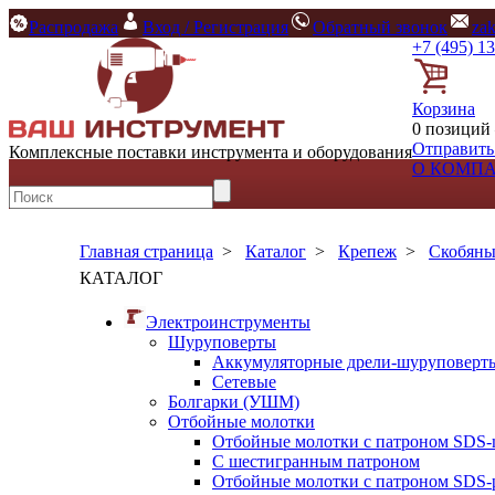
Распродажа
Вход / Регистрация
Обратный звонок
za
+7 (495) 1
Корзина
0 позиций 
Отправить
Комплексные поставки инструмента и оборудования
О КОМП
Главная страница
>
Каталог
>
Крепеж
>
Скобяны
КАТАЛОГ
Электроинструменты
Шуруповерты
Аккумуляторные дрели-шуруповерт
Сетевые
Болгарки (УШМ)
Отбойные молотки
Отбойные молотки с патроном SDS-
С шестигранным патроном
Отбойные молотки с патроном SDS-p