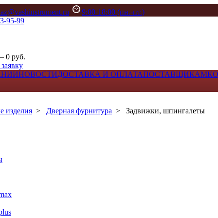
kaz@vashinstrument.ru
9:00-18:00 (пн.-пт.)
33-95-99
– 0 руб.
 заявку
АНИИ
НОВОСТИ
ДОСТАВКА И ОПЛАТА
ПОСТАВЩИКАМ
К
е изделия
>
Дверная фурнитура
>
Задвижки, шпингалеты
ы
max
lus