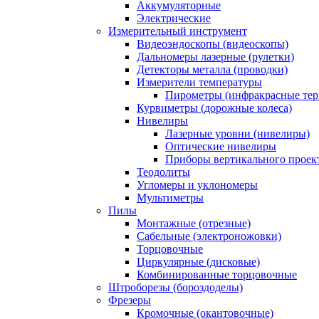
Аккумуляторные
Электрические
Измерительный инструмент
Видеоэндоскопы (видеоскопы)
Дальномеры лазерные (рулетки)
Детекторы металла (проводки)
Измерители температуры
Пирометры (инфракрасные те
Курвиметры (дорожные колеса)
Нивелиры
Лазерные уровни (нивелиры)
Оптические нивелиры
Приборы вертикального проек
Теодолиты
Угломеры и уклономеры
Мультиметры
Пилы
Монтажные (отрезные)
Сабельные (электроножовки)
Торцовочные
Циркулярные (дисковые)
Комбинированные торцовочные
Штроборезы (бороздоделы)
Фрезеры
Кромочные (окантовочные)