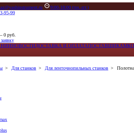
kaz@vashinstrument.ru
9:00-18:00 (пн.-пт.)
33-95-99
– 0 руб.
 заявку
АНИИ
НОВОСТИ
ДОСТАВКА И ОПЛАТА
ПОСТАВЩИКАМ
К
лы
>
Для станков
>
Для ленточнопильных станков
>
Полотн
ы
max
lus