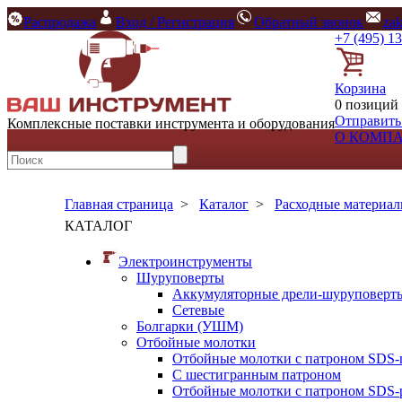
Распродажа
Вход / Регистрация
Обратный звонок
za
+7 (495) 1
Корзина
0 позиций 
Отправить
Комплексные поставки инструмента и оборудования
О КОМП
Главная страница
>
Каталог
>
Расходные материа
КАТАЛОГ
Электроинструменты
Шуруповерты
Аккумуляторные дрели-шуруповерт
Сетевые
Болгарки (УШМ)
Отбойные молотки
Отбойные молотки с патроном SDS-
С шестигранным патроном
Отбойные молотки с патроном SDS-p