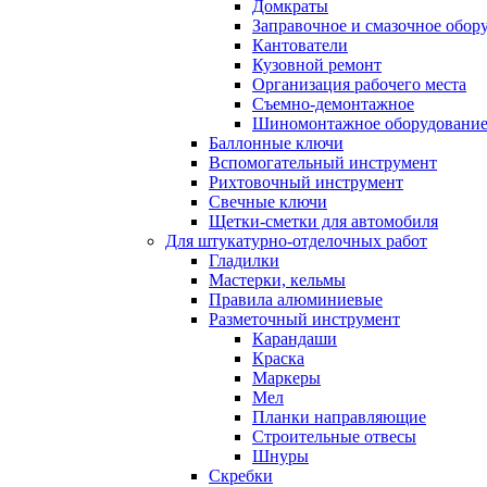
Домкраты
Заправочное и смазочное обор
Кантователи
Кузовной ремонт
Организация рабочего места
Съемно-демонтажное
Шиномонтажное оборудовани
Баллонные ключи
Вспомогательный инструмент
Рихтовочный инструмент
Свечные ключи
Щетки-сметки для автомобиля
Для штукатурно-отделочных работ
Гладилки
Мастерки, кельмы
Правила алюминиевые
Разметочный инструмент
Карандаши
Краска
Маркеры
Мел
Планки направляющие
Строительные отвесы
Шнуры
Скребки