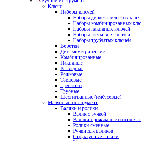
Ручной инструмент
Ключи
Наборы ключей
Наборы диэлектрических ключ
Наборы комбинированных кл
Наборы накидных ключей
Наборы рожковых ключей
Наборы трубчатых ключей
Воротки
Динамометрические
Комбинированные
Накидные
Разводные
Рожковые
Торцевые
Трещотки
Трубные
Шестигранные (имбусовые)
Малярный инструмент
Валики и ролики
Валик с ручкой
Валики прижимные и игольча
Ролики сменные
Ручки для валиков
Структурные валики