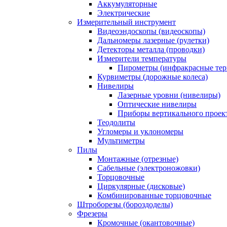
Аккумуляторные
Электрические
Измерительный инструмент
Видеоэндоскопы (видеоскопы)
Дальномеры лазерные (рулетки)
Детекторы металла (проводки)
Измерители температуры
Пирометры (инфракрасные те
Курвиметры (дорожные колеса)
Нивелиры
Лазерные уровни (нивелиры)
Оптические нивелиры
Приборы вертикального проек
Теодолиты
Угломеры и уклономеры
Мультиметры
Пилы
Монтажные (отрезные)
Сабельные (электроножовки)
Торцовочные
Циркулярные (дисковые)
Комбинированные торцовочные
Штроборезы (бороздоделы)
Фрезеры
Кромочные (окантовочные)