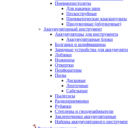
Пневмопистолеты
Для накачки шин
Пескоструйные
Пневматические краскопульты
Продувочные (обдувочные)
Аккумуляторный инструмент
Аккумуляторы для инструмента
Аккумуляторные блоки
Болгарки и шлифмашины
Зарядные устройства для аккумулято
Лобзики
Ножницы
Отвертки
Перфораторы
Пилы
Дисковые
Ленточные
Сабельные
Пылесосы
Радиоприемники
Рубанки
Степлеры и гвоздезабиватели
Заклепочники аккумуляторные
Наборы аккумуляторного инструмен