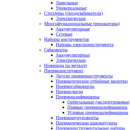
Ламельные
Универсальные
Степлеры (гвоздезабиватели)
Электрические
Многофункциональные (реноваторы)
Аккумуляторные
Сетевые
Наборы инструментов
Наборы электроинструмента
Гайковерты
Аккумуляторные
Электрические
Ножницы по металлу
Пневмоинструмент
Другие пневмоинструменты
Пневматические отбойные молотки
Пневмогайковерты
Пневмодрели
Пневмошлифмашины
Орбитальные (эксцентриковы
Прямые пневмошлифмашины
Угловые пневмошлифмашины
Пневмошуруповерты
Пневматические краскопульты
Пневмоинструментальные наборы