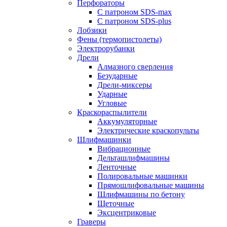
Перфораторы
С патроном SDS-max
С патроном SDS-plus
Лобзики
Фены (термопистолеты)
Электрорубанки
Дрели
Алмазного сверления
Безударные
Дрели-миксеры
Ударные
Угловые
Краскораспылители
Аккумуляторные
Электрические краскопульты
Шлифмашинки
Вибрационные
Дельташлифмашины
Ленточные
Полировальные машинки
Прямошлифовальные машины
Шлифмашины по бетону
Щеточные
Эксцентриковые
Граверы