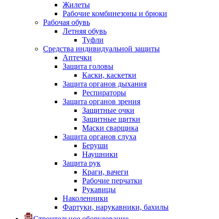
Жилеты
Рабочие комбинезоны и брюки
Рабочая обувь
Летняя обувь
Туфли
Средства индивидуальной защиты
Аптечки
Защита головы
Каски, каскетки
Защита органов дыхания
Респираторы
Защита органов зрения
Защитные очки
Защитные щитки
Маски сварщика
Защита органов слуха
Беруши
Наушники
Защита рук
Краги, вачеги
Рабочие перчатки
Рукавицы
Наколенники
Фартуки, нарукавники, бахилы
Строительное оборудование