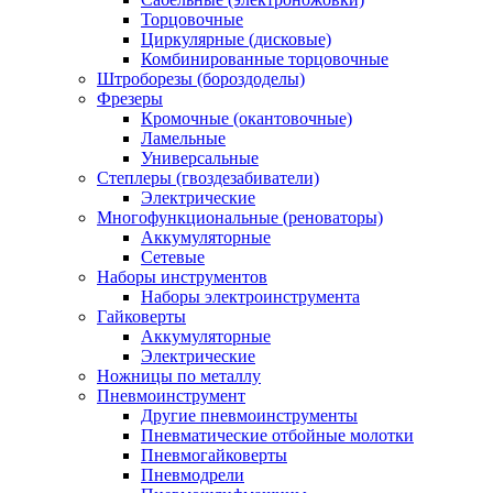
Торцовочные
Циркулярные (дисковые)
Комбинированные торцовочные
Штроборезы (бороздоделы)
Фрезеры
Кромочные (окантовочные)
Ламельные
Универсальные
Степлеры (гвоздезабиватели)
Электрические
Многофункциональные (реноваторы)
Аккумуляторные
Сетевые
Наборы инструментов
Наборы электроинструмента
Гайковерты
Аккумуляторные
Электрические
Ножницы по металлу
Пневмоинструмент
Другие пневмоинструменты
Пневматические отбойные молотки
Пневмогайковерты
Пневмодрели