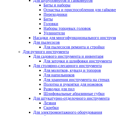
Для шуруповертов и гайковертов
Биты и наборы
Оснастка и приспособления для гайкове
Переходники
Биты
Головки
Наборы торцевых головок
Удлинители
Насадки для многофункционального инструм
Для пылесосов
Для пылесосов ремонта и стройки
Для ручного инструмента
Для садового инструмента и инвентаря
Для заточки и шлифовки инструмента
Для столярно-слесарного инструмента
Для молотков, кувалд и топоров
Для напильников
Для хранения инструмента на стенах
Полотна и рукоятки для ножовок
Разводки для пил
Шлифовальные абразивные губки
Для штукатурно-отделочного инструмента
Лезвия
Скребки
Для электромонтажного оборудования