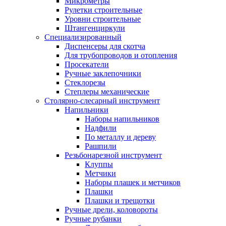
Микрометры
Рулетки строительные
Уровни строительные
Штангенциркули
Специализированный
Диспенсеры для скотча
Для трубопроводов и отопления
Просекатели
Ручные заклепочники
Стеклорезы
Степлеры механические
Столярно-слесарный инструмент
Напильники
Наборы напильников
Надфили
По металлу и дереву
Рашпили
Резьбонарезной инструмент
Клуппы
Метчики
Наборы плашек и метчиков
Плашки
Плашки и трещотки
Ручные дрели, коловороты
Ручные рубанки