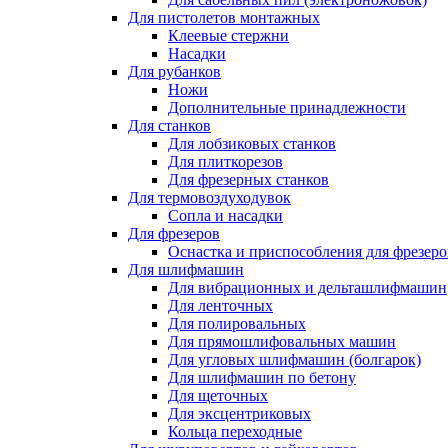
Для пистолетов монтажных
Клеевые стержни
Насадки
Для рубанков
Ножи
Дополнительные принадлежности
Для станков
Для лобзиковых станков
Для плиткорезов
Для фрезерных станков
Для термовоздуходувок
Сопла и насадки
Для фрезеров
Оснастка и приспособления для фрезеро
Для шлифмашин
Для вибрационных и дельташлифмашин
Для ленточных
Для полировальных
Для прямошлифовальных машин
Для угловых шлифмашин (болгарок)
Для шлифмашин по бетону
Для щеточных
Для эксцентриковых
Кольца переходные