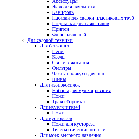
Аксессуары
Жало для паяльника
Канифоль
Насадки для сварки пластиковых труб
Подставки для паяльников
Припои
Флюс паяльный
Для садовой техники
Для бензопил
Цепи
Козлы
Свечи зажигания
Фильтры
Чехлы и кожухи для шин
Шины
Для газонокосилок
Наборы для мульчирования
Ножи
Травосборники
Для измельчителей
Ножи
Для кусторезов
Ножи для кустореза
Телескопические штанги
Для моек высокого давления