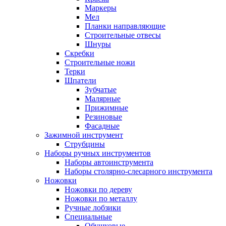
Маркеры
Мел
Планки направляющие
Строительные отвесы
Шнуры
Скребки
Строительные ножи
Терки
Шпатели
Зубчатые
Малярные
Прижимные
Резиновые
Фасадные
Зажимной инструмент
Струбцины
Наборы ручных инструментов
Наборы автоинструмента
Наборы столярно-слесарного инструмента
Ножовки
Ножовки по дереву
Ножовки по металлу
Ручные лобзики
Специальные
Обушковые