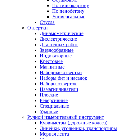
По гипсокартону
По пенобетону
Универсальные
Стусла
Отвертки
Динамометрические
Диэлектрические
Для точных работ
Звездообразные
Индикаторные
Крестовые
Магнитные
Наборные отвертки
Наборы бит и насадок
Наборы отверток
Намагничиватели
Плоские
Реверсивные
Специальные
Ударные
Ручной измерительный инструмент
Курвиметры (дорожные колеса)
Линейки, угольники, транспортиры
Мерная лента