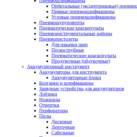
Пневмошлифмашины
Орбитальные (эксцентриковые) пнев
Прямые пневмошлифмашины
Угловые пневмошлифмашины
Пневмошуруповерты
Пневматические краскопульты
Пневмоинструментальные наборы
Пневмопистолеты
Для накачки шин
Пескоструйные
Пневматические краскопульты
Продувочные (обдувочные)
Аккумуляторный инструмент
Аккумуляторы для инструмента
Аккумуляторные блоки
Болгарки и шлифмашины
Зарядные устройства для аккумуляторов
Лобзики
Ножницы
Отвертки
Перфораторы
Пилы
Дисковые
Ленточные
Сабельные