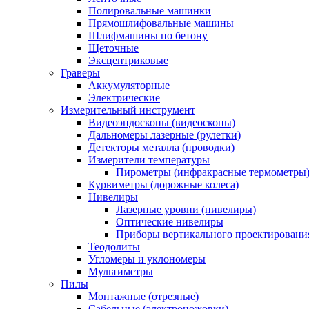
Полировальные машинки
Прямошлифовальные машины
Шлифмашины по бетону
Щеточные
Эксцентриковые
Граверы
Аккумуляторные
Электрические
Измерительный инструмент
Видеоэндоскопы (видеоскопы)
Дальномеры лазерные (рулетки)
Детекторы металла (проводки)
Измерители температуры
Пирометры (инфракрасные термометры
Курвиметры (дорожные колеса)
Нивелиры
Лазерные уровни (нивелиры)
Оптические нивелиры
Приборы вертикального проектировани
Теодолиты
Угломеры и уклономеры
Мультиметры
Пилы
Монтажные (отрезные)
Сабельные (электроножовки)