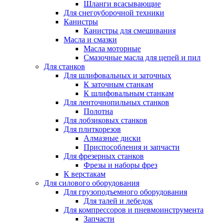
Шланги всасывающие
Для снегоуборочной техники
Канистры
Канистры для смешивания
Масла и смазки
Масла моторные
Смазочные масла для цепей и пил
Для станков
Для шлифовальных и заточных
К заточным станкам
К шлифовальным станкам
Для ленточнопильных станков
Полотна
Для лобзиковых станков
Для плиткорезов
Алмазные диски
Приспособления и запчасти
Для фрезерных станков
Фрезы и наборы фрез
К верстакам
Для силового оборудования
Для грузоподъемного оборудования
Для талей и лебедок
Для компрессоров и пневмоинструмента
Запчасти