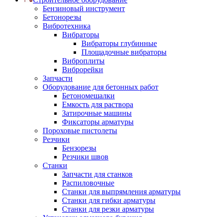
Бензиновый инструмент
Бетонорезы
Вибротехника
Вибраторы
Вибраторы глубинные
Площадочные вибраторы
Виброплиты
Виброрейки
Запчасти
Оборудование для бетонных работ
Бетономешалки
Емкость для раствора
Затирочные машины
Фиксаторы арматуры
Пороховые пистолеты
Резчики
Бензорезы
Резчики швов
Станки
Запчасти для станков
Распиловочные
Станки для выпрямления арматуры
Станки для гибки арматуры
Станки для резки арматуры