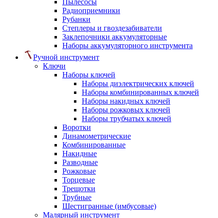
Пылесосы
Радиоприемники
Рубанки
Степлеры и гвоздезабиватели
Заклепочники аккумуляторные
Наборы аккумуляторного инструмента
Ручной инструмент
Ключи
Наборы ключей
Наборы диэлектрических ключей
Наборы комбинированных ключей
Наборы накидных ключей
Наборы рожковых ключей
Наборы трубчатых ключей
Воротки
Динамометрические
Комбинированные
Накидные
Разводные
Рожковые
Торцевые
Трещотки
Трубные
Шестигранные (имбусовые)
Малярный инструмент