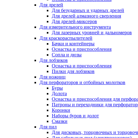
Для дрелей
Для безударных и ударных дрелей
Для дрелей алмазного сверления
Для дрелей-миксеров
Для измерительного инструмента
Для лазерных уровней и дальномеров
Для краскораспылителей
Бачки и контейнеры
Оснастка и приспособления
Сопла и дюзы
Для лобзиков
Оснастка и приспособления
Пилки для лобзиков
Для ножниц
Для перфораторов и отбойных молотков
Буры
Долота
Оснастка и приспособления для перфор
Патроны и переходники для перфоратор
Коронки
Наборы буров и долот
Смазки
Для пил
Для дисковых, торцовочных и торцово
Для сабельных пил (электроножовок)