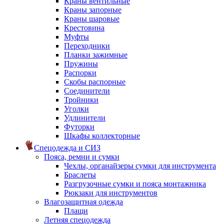
Краны вентильные
Краны запорные
Краны шаровые
Крестовина
Муфты
Переходники
Планки зажимные
Пружины
Распорки
Скобы распорные
Соединители
Тройники
Уголки
Удлинители
Футорки
Шкафы коллекторные
Спецодежда и СИЗ
Пояса, ремни и сумки
Чехлы, органайзеры сумки для инструмента
Браслеты
Разгрузочные сумки и пояса монтажника
Рюкзаки для инструментов
Влагозащитная одежда
Плащи
Летняя спецодежда