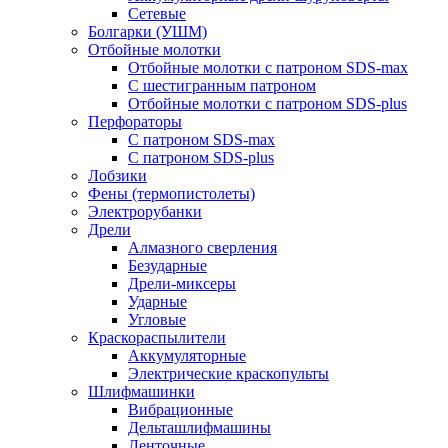
Сетевые
Болгарки (УШМ)
Отбойные молотки
Отбойные молотки с патроном SDS-max
С шестигранным патроном
Отбойные молотки с патроном SDS-plus
Перфораторы
С патроном SDS-max
С патроном SDS-plus
Лобзики
Фены (термопистолеты)
Электрорубанки
Дрели
Алмазного сверления
Безударные
Дрели-миксеры
Ударные
Угловые
Краскораспылители
Аккумуляторные
Электрические краскопульты
Шлифмашинки
Вибрационные
Дельташлифмашины
Ленточные