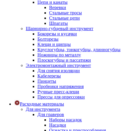
Цепи и канаты
Веревки
Стальные тросы
Стальные цепи
Шпагаты
Шарнирно-губцевый инструмент
Бокорезы и кусачки
Болторезы
Клещи и щипцы
Круглогубцы, тонкогубцы, длинногубцы
Ножницы по металлу
Плоскогубцы и пассатижи
Электромонтажный инструмент
Для снятия изоляции
Кабелерезы
Пинцеты
Пробники напряжения
Ручные пресс-клещи
Прессы для опрессовки
Расходные материалы
Для инструмента
Для граверов
Наборы насадок
Насадки
Оснастка и приспособления