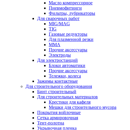
Масло компрессорное
Пневмофитинги
Фильтры, лубрикаторы
Для сварочных работ
MIG/MAG
TIG
Газовые редукторы
Для плазменной резки
ММА
Прочие аксессуары
Электроды
Для электростанций
Блоки автоматики
Прочие аксессуары
Тележки, колеса
Зажимы контактные
Для строительного оборудования
Бинт строительный
Для строительных материалов
Крестики для кафеля
Мешки для строительного мусора
Покрытия войлочные
Сетка армировочная
Тент-полотна
Укрывочная пленка