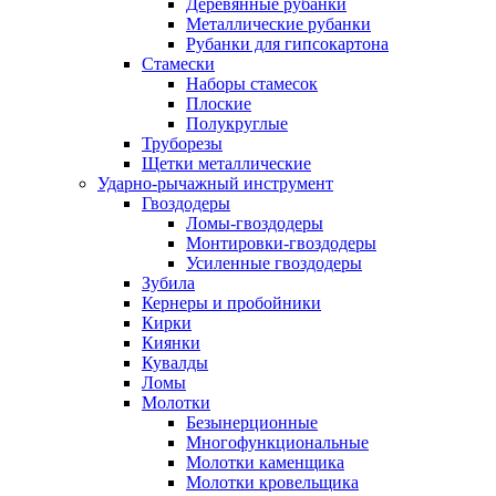
Деревянные рубанки
Металлические рубанки
Рубанки для гипсокартона
Стамески
Наборы стамесок
Плоские
Полукруглые
Труборезы
Щетки металлические
Ударно-рычажный инструмент
Гвоздодеры
Ломы-гвоздодеры
Монтировки-гвоздодеры
Усиленные гвоздодеры
Зубила
Кернеры и пробойники
Кирки
Киянки
Кувалды
Ломы
Молотки
Безынерционные
Многофункциональные
Молотки каменщика
Молотки кровельщика