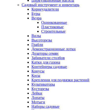
Циркуляционные насосы
Садовый инструмент и инвентарь
Корнеудалители
Буры
Ведра
Оцинкованные
Пластиковые
Строительные
Вилы
Высоторезы
Грабли
Демонстрационные лотки
Дозаторы семян
Забиватели столбов
Катки для газона
Контейнеры садовые
Конусы
Косы
Крепления для подвязки растений
Культиваторы
Кусторезы
Лейки
Лопаты
Мотыги
Наборы садовые