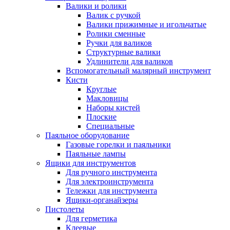
Валики и ролики
Валик с ручкой
Валики прижимные и игольчатые
Ролики сменные
Ручки для валиков
Структурные валики
Удлинители для валиков
Вспомогательный малярный инструмент
Кисти
Круглые
Макловицы
Наборы кистей
Плоские
Специальные
Паяльное оборудование
Газовые горелки и паяльники
Паяльные лампы
Ящики для инструментов
Для ручного инструмента
Для электроинструмента
Тележки для инструмента
Ящики-органайзеры
Пистолеты
Для герметика
Клеевые