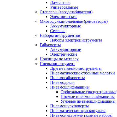
Ламельные
Универсальные
Степлеры (гвоздезабиватели)
Электрические
Многофункциональные (реноваторы)
Аккумуляторные
Сетевые
Наборы инструментов
Наборы электроинструмента
Гайковерты
Аккумуляторные
Электрические
Ножницы по металлу
Пневмоинструмент
Другие пневмоинструменты
Пневматические отбойные молотки
Пневмогайковерты
Пневмодрели
Пневмошлифмашины
Орбитальные (эксцентриковы
Прямые пневмошлифмашины
Угловые пневмошлифмашины
Пневмошуруповерты
Пневматические краскопульты
Пневмоинструментальные наборы