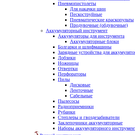
Пневмопистолеты
Для накачки шин
Пескоструйные
Пневматические краскопульты
Продувочные (обдувочные)
Аккумуляторный инструмент
Аккумуляторы для инструмента
Аккумуляторные блоки
Болгарки и шлифмашины
Зарядные устройства для аккумулято
Лобзики
Ножницы
Отвертки
Перфораторы
Пилы
Дисковые
Ленточные
Сабельные
Пылесосы
Радиоприемники
Рубанки
Степлеры и гвоздезабиватели
Заклепочники аккумуляторные
Наборы аккумуляторного инструмен