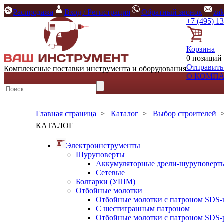
Распродажа
Вход / Регистрация
Обратный звонок
za
+7 (495) 1
Корзина
0 позиций 
Отправить
Комплексные поставки инструмента и оборудования
О КОМП
Главная страница
>
Каталог
>
Выбор строителей
КАТАЛОГ
Электроинструменты
Шуруповерты
Аккумуляторные дрели-шуруповерт
Сетевые
Болгарки (УШМ)
Отбойные молотки
Отбойные молотки с патроном SDS-
С шестигранным патроном
Отбойные молотки с патроном SDS-p