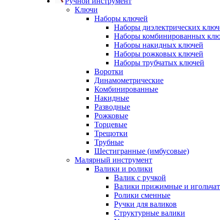
Ручной инструмент
Ключи
Наборы ключей
Наборы диэлектрических ключ
Наборы комбинированных кл
Наборы накидных ключей
Наборы рожковых ключей
Наборы трубчатых ключей
Воротки
Динамометрические
Комбинированные
Накидные
Разводные
Рожковые
Торцевые
Трещотки
Трубные
Шестигранные (имбусовые)
Малярный инструмент
Валики и ролики
Валик с ручкой
Валики прижимные и игольча
Ролики сменные
Ручки для валиков
Структурные валики