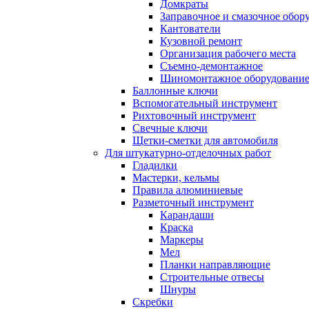
Домкраты
Заправочное и смазочное обор
Кантователи
Кузовной ремонт
Организация рабочего места
Съемно-демонтажное
Шиномонтажное оборудовани
Баллонные ключи
Вспомогательный инструмент
Рихтовочный инструмент
Свечные ключи
Щетки-сметки для автомобиля
Для штукатурно-отделочных работ
Гладилки
Мастерки, кельмы
Правила алюминиевые
Разметочный инструмент
Карандаши
Краска
Маркеры
Мел
Планки направляющие
Строительные отвесы
Шнуры
Скребки