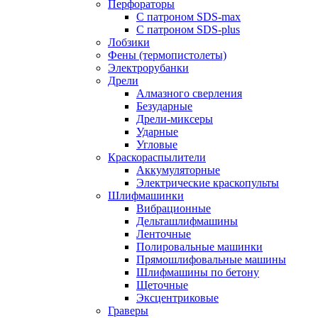
Перфораторы
С патроном SDS-max
С патроном SDS-plus
Лобзики
Фены (термопистолеты)
Электрорубанки
Дрели
Алмазного сверления
Безударные
Дрели-миксеры
Ударные
Угловые
Краскораспылители
Аккумуляторные
Электрические краскопульты
Шлифмашинки
Вибрационные
Дельташлифмашины
Ленточные
Полировальные машинки
Прямошлифовальные машины
Шлифмашины по бетону
Щеточные
Эксцентриковые
Граверы