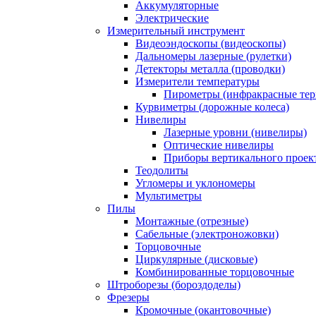
Аккумуляторные
Электрические
Измерительный инструмент
Видеоэндоскопы (видеоскопы)
Дальномеры лазерные (рулетки)
Детекторы металла (проводки)
Измерители температуры
Пирометры (инфракрасные те
Курвиметры (дорожные колеса)
Нивелиры
Лазерные уровни (нивелиры)
Оптические нивелиры
Приборы вертикального проек
Теодолиты
Угломеры и уклономеры
Мультиметры
Пилы
Монтажные (отрезные)
Сабельные (электроножовки)
Торцовочные
Циркулярные (дисковые)
Комбинированные торцовочные
Штроборезы (бороздоделы)
Фрезеры
Кромочные (окантовочные)