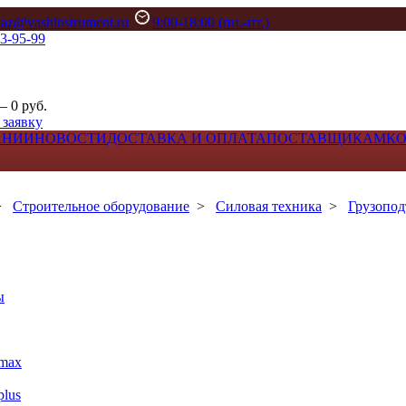
kaz@vashinstrument.ru
9:00-18:00 (пн.-пт.)
33-95-99
– 0 руб.
 заявку
АНИИ
НОВОСТИ
ДОСТАВКА И ОПЛАТА
ПОСТАВЩИКАМ
К
>
Строительное оборудование
>
Силовая техника
>
Грузопод
ы
max
lus