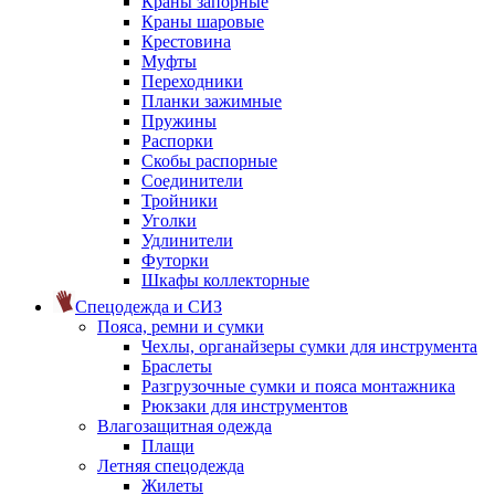
Краны запорные
Краны шаровые
Крестовина
Муфты
Переходники
Планки зажимные
Пружины
Распорки
Скобы распорные
Соединители
Тройники
Уголки
Удлинители
Футорки
Шкафы коллекторные
Спецодежда и СИЗ
Пояса, ремни и сумки
Чехлы, органайзеры сумки для инструмента
Браслеты
Разгрузочные сумки и пояса монтажника
Рюкзаки для инструментов
Влагозащитная одежда
Плащи
Летняя спецодежда
Жилеты