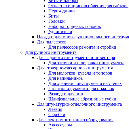
Биты и наборы
Оснастка и приспособления для гайкове
Переходники
Биты
Головки
Наборы торцевых головок
Удлинители
Насадки для многофункционального инструм
Для пылесосов
Для пылесосов ремонта и стройки
Для ручного инструмента
Для садового инструмента и инвентаря
Для заточки и шлифовки инструмента
Для столярно-слесарного инструмента
Для молотков, кувалд и топоров
Для напильников
Для хранения инструмента на стенах
Полотна и рукоятки для ножовок
Разводки для пил
Шлифовальные абразивные губки
Для штукатурно-отделочного инструмента
Лезвия
Скребки
Для электромонтажного оборудования
Аксессуары