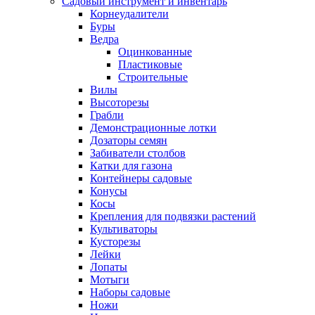
Садовый инструмент и инвентарь
Корнеудалители
Буры
Ведра
Оцинкованные
Пластиковые
Строительные
Вилы
Высоторезы
Грабли
Демонстрационные лотки
Дозаторы семян
Забиватели столбов
Катки для газона
Контейнеры садовые
Конусы
Косы
Крепления для подвязки растений
Культиваторы
Кусторезы
Лейки
Лопаты
Мотыги
Наборы садовые
Ножи