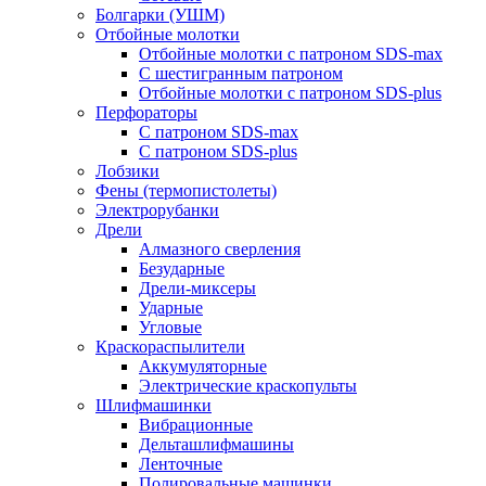
Болгарки (УШМ)
Отбойные молотки
Отбойные молотки с патроном SDS-max
С шестигранным патроном
Отбойные молотки с патроном SDS-plus
Перфораторы
С патроном SDS-max
С патроном SDS-plus
Лобзики
Фены (термопистолеты)
Электрорубанки
Дрели
Алмазного сверления
Безударные
Дрели-миксеры
Ударные
Угловые
Краскораспылители
Аккумуляторные
Электрические краскопульты
Шлифмашинки
Вибрационные
Дельташлифмашины
Ленточные
Полировальные машинки