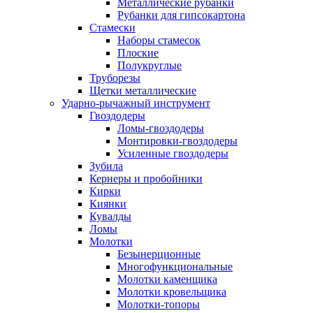
Металлические рубанки
Рубанки для гипсокартона
Стамески
Наборы стамесок
Плоские
Полукруглые
Труборезы
Щетки металлические
Ударно-рычажный инструмент
Гвоздодеры
Ломы-гвоздодеры
Монтировки-гвоздодеры
Усиленные гвоздодеры
Зубила
Кернеры и пробойники
Кирки
Киянки
Кувалды
Ломы
Молотки
Безынерционные
Многофункциональные
Молотки каменщика
Молотки кровельщика
Молотки-топоры