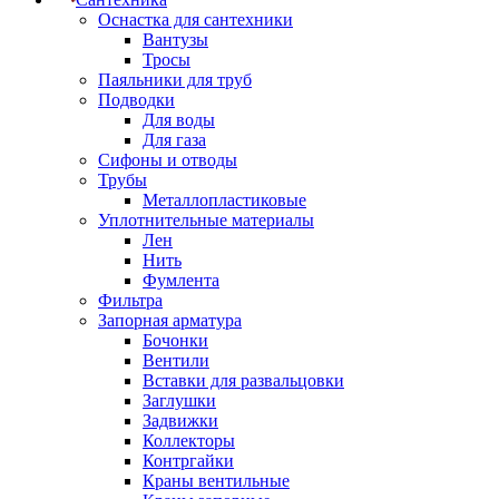
Оснастка для сантехники
Вантузы
Тросы
Паяльники для труб
Подводки
Для воды
Для газа
Сифоны и отводы
Трубы
Металлопластиковые
Уплотнительные материалы
Лен
Нить
Фумлента
Фильтра
Запорная арматура
Бочонки
Вентили
Вставки для развальцовки
Заглушки
Задвижки
Коллекторы
Контргайки
Краны вентильные