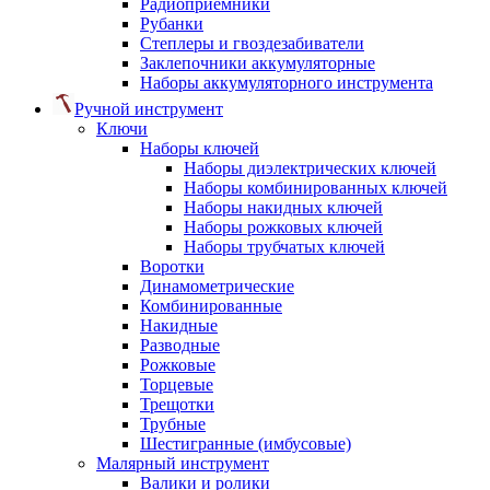
Радиоприемники
Рубанки
Степлеры и гвоздезабиватели
Заклепочники аккумуляторные
Наборы аккумуляторного инструмента
Ручной инструмент
Ключи
Наборы ключей
Наборы диэлектрических ключей
Наборы комбинированных ключей
Наборы накидных ключей
Наборы рожковых ключей
Наборы трубчатых ключей
Воротки
Динамометрические
Комбинированные
Накидные
Разводные
Рожковые
Торцевые
Трещотки
Трубные
Шестигранные (имбусовые)
Малярный инструмент
Валики и ролики