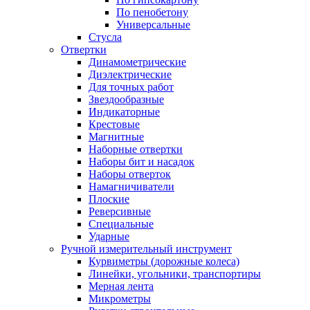
По пенобетону
Универсальные
Стусла
Отвертки
Динамометрические
Диэлектрические
Для точных работ
Звездообразные
Индикаторные
Крестовые
Магнитные
Наборные отвертки
Наборы бит и насадок
Наборы отверток
Намагничиватели
Плоские
Реверсивные
Специальные
Ударные
Ручной измерительный инструмент
Курвиметры (дорожные колеса)
Линейки, угольники, транспортиры
Мерная лента
Микрометры