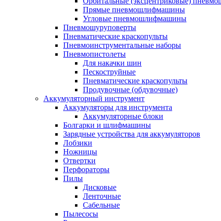
Орбитальные (эксцентриковые) пнев
Прямые пневмошлифмашины
Угловые пневмошлифмашины
Пневмошуруповерты
Пневматические краскопульты
Пневмоинструментальные наборы
Пневмопистолеты
Для накачки шин
Пескоструйные
Пневматические краскопульты
Продувочные (обдувочные)
Аккумуляторный инструмент
Аккумуляторы для инструмента
Аккумуляторные блоки
Болгарки и шлифмашины
Зарядные устройства для аккумуляторов
Лобзики
Ножницы
Отвертки
Перфораторы
Пилы
Дисковые
Ленточные
Сабельные
Пылесосы