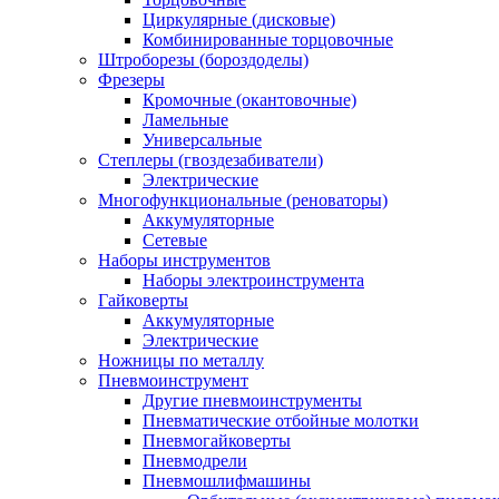
Циркулярные (дисковые)
Комбинированные торцовочные
Штроборезы (бороздоделы)
Фрезеры
Кромочные (окантовочные)
Ламельные
Универсальные
Степлеры (гвоздезабиватели)
Электрические
Многофункциональные (реноваторы)
Аккумуляторные
Сетевые
Наборы инструментов
Наборы электроинструмента
Гайковерты
Аккумуляторные
Электрические
Ножницы по металлу
Пневмоинструмент
Другие пневмоинструменты
Пневматические отбойные молотки
Пневмогайковерты
Пневмодрели
Пневмошлифмашины