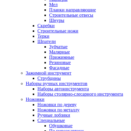
Мел
Планки направляющие
Строительные отвесы
Шнуры
Скребки
Строительные ножи
Терки
Шпатели
Зубчатые
Малярные
Прижимные
Резиновые
Фасадные
Зажимной инструмент
Струбцины
Наборы ручных инструментов
Наборы автоинструмента
Наборы столярно-слесарного инструмента
Ножовки
Ножовки по дереву
Ножовки по металлу
Ручные лобзики
Специальные
Обушковые
По гипсокартону