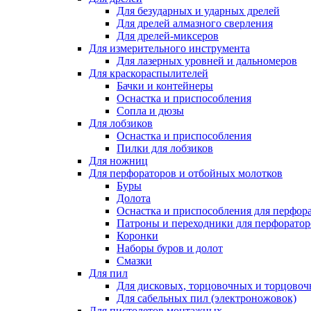
Для безударных и ударных дрелей
Для дрелей алмазного сверления
Для дрелей-миксеров
Для измерительного инструмента
Для лазерных уровней и дальномеров
Для краскораспылителей
Бачки и контейнеры
Оснастка и приспособления
Сопла и дюзы
Для лобзиков
Оснастка и приспособления
Пилки для лобзиков
Для ножниц
Для перфораторов и отбойных молотков
Буры
Долота
Оснастка и приспособления для перфор
Патроны и переходники для перфоратор
Коронки
Наборы буров и долот
Смазки
Для пил
Для дисковых, торцовочных и торцово
Для сабельных пил (электроножовок)
Для пистолетов монтажных