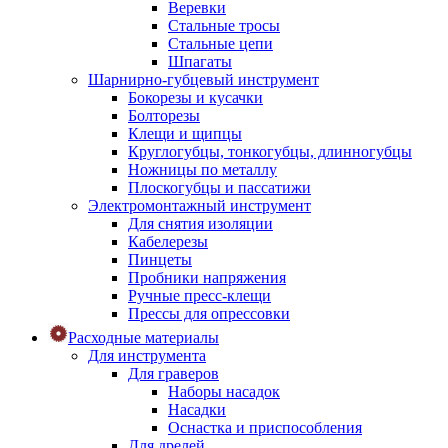
Веревки
Стальные тросы
Стальные цепи
Шпагаты
Шарнирно-губцевый инструмент
Бокорезы и кусачки
Болторезы
Клещи и щипцы
Круглогубцы, тонкогубцы, длинногубцы
Ножницы по металлу
Плоскогубцы и пассатижи
Электромонтажный инструмент
Для снятия изоляции
Кабелерезы
Пинцеты
Пробники напряжения
Ручные пресс-клещи
Прессы для опрессовки
Расходные материалы
Для инструмента
Для граверов
Наборы насадок
Насадки
Оснастка и приспособления
Для дрелей