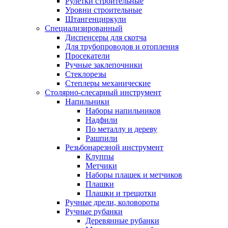
Рулетки строительные
Уровни строительные
Штангенциркули
Специализированный
Диспенсеры для скотча
Для трубопроводов и отопления
Просекатели
Ручные заклепочники
Стеклорезы
Степлеры механические
Столярно-слесарный инструмент
Напильники
Наборы напильников
Надфили
По металлу и дереву
Рашпили
Резьбонарезной инструмент
Клуппы
Метчики
Наборы плашек и метчиков
Плашки
Плашки и трещотки
Ручные дрели, коловороты
Ручные рубанки
Деревянные рубанки