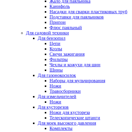
Жало для паяльника
Канифоль
Насадки для сварки пластиковых труб
Подставки для паяльников
Припои
Флюс паяльный
Для садовой техники
Для бензопил
Цепи
Козлы
Свечи зажигания
Фильтры
Чехлы и кожухи для шин
Шины
Для газонокосилок
Наборы для мульчирования
Ножи
Травосборники
Для измельчителей
Ножи
Для кусторезов
Ножи для кустореза
Телескопические штанги
Для моек высокого давления
Комплекты