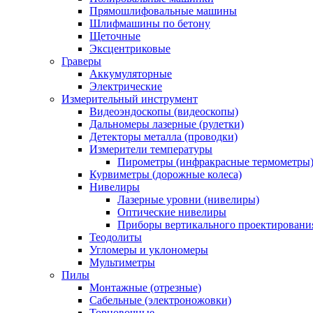
Прямошлифовальные машины
Шлифмашины по бетону
Щеточные
Эксцентриковые
Граверы
Аккумуляторные
Электрические
Измерительный инструмент
Видеоэндоскопы (видеоскопы)
Дальномеры лазерные (рулетки)
Детекторы металла (проводки)
Измерители температуры
Пирометры (инфракрасные термометры
Курвиметры (дорожные колеса)
Нивелиры
Лазерные уровни (нивелиры)
Оптические нивелиры
Приборы вертикального проектировани
Теодолиты
Угломеры и уклономеры
Мультиметры
Пилы
Монтажные (отрезные)
Сабельные (электроножовки)
Торцовочные