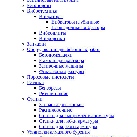
Бетонорезы
Вибротехника
Вибраторы
Вибраторы глубинные
Площадочные вибраторы
Виброплиты
Виброрейки
Запчасти
Оборудование для бетонных работ
Бетономешалки
Емкость для раствора
Затирочные машины
Фиксаторы арматуры
Пороховые пистолеты
Резчики
Бензорезы
Резчики швов
Станки
Запчасти для станков
Распиловочные
Станки для выпрямления арматуры
Станки для гибки арматуры
Станки для резки арматуры
Установки алмазного бурения