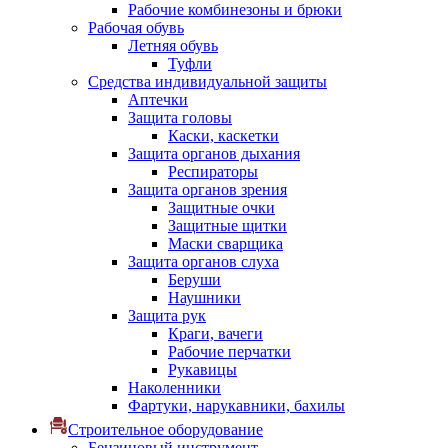
Рабочие комбинезоны и брюки
Рабочая обувь
Летняя обувь
Туфли
Средства индивидуальной защиты
Аптечки
Защита головы
Каски, каскетки
Защита органов дыхания
Респираторы
Защита органов зрения
Защитные очки
Защитные щитки
Маски сварщика
Защита органов слуха
Беруши
Наушники
Защита рук
Краги, вачеги
Рабочие перчатки
Рукавицы
Наколенники
Фартуки, нарукавники, бахилы
Строительное оборудование
Бензиновый инструмент