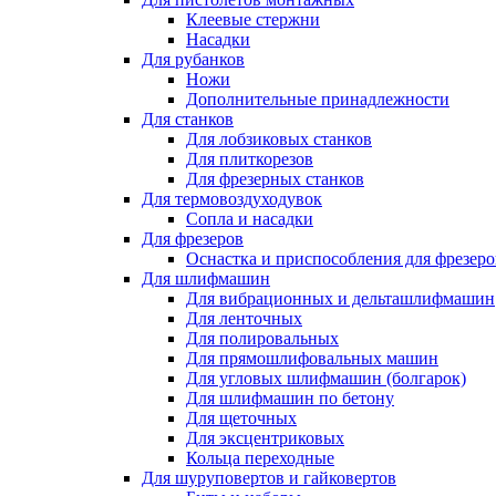
Клеевые стержни
Насадки
Для рубанков
Ножи
Дополнительные принадлежности
Для станков
Для лобзиковых станков
Для плиткорезов
Для фрезерных станков
Для термовоздуходувок
Сопла и насадки
Для фрезеров
Оснастка и приспособления для фрезеро
Для шлифмашин
Для вибрационных и дельташлифмашин
Для ленточных
Для полировальных
Для прямошлифовальных машин
Для угловых шлифмашин (болгарок)
Для шлифмашин по бетону
Для щеточных
Для эксцентриковых
Кольца переходные
Для шуруповертов и гайковертов