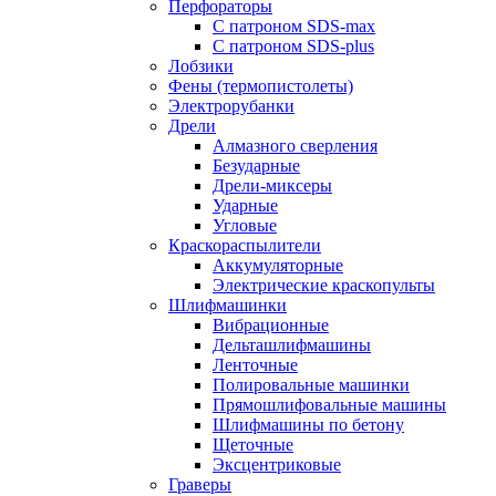
Перфораторы
С патроном SDS-max
С патроном SDS-plus
Лобзики
Фены (термопистолеты)
Электрорубанки
Дрели
Алмазного сверления
Безударные
Дрели-миксеры
Ударные
Угловые
Краскораспылители
Аккумуляторные
Электрические краскопульты
Шлифмашинки
Вибрационные
Дельташлифмашины
Ленточные
Полировальные машинки
Прямошлифовальные машины
Шлифмашины по бетону
Щеточные
Эксцентриковые
Граверы