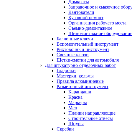
Домкраты
Заправочное и смазочное обор
Кантователи
Кузовной ремонт
Организация рабочего места
Съемно-демонтажное
Шиномонтажное оборудовани
Баллонные ключи
Вспомогательный инструмент
Рихтовочный инструмент
Свечные ключи
Щетки-сметки для автомобиля
Для штукатурно-отделочных работ
Гладилки
Мастерки, кельмы
Правила алюминиевые
Разметочный инструмент
Карандаши
Краска
Маркеры
Мел
Планки направляющие
Строительные отвесы
Шнуры
Скребки