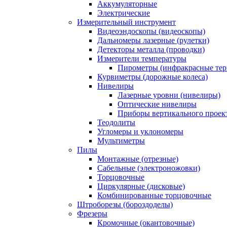
Аккумуляторные
Электрические
Измерительный инструмент
Видеоэндоскопы (видеоскопы)
Дальномеры лазерные (рулетки)
Детекторы металла (проводки)
Измерители температуры
Пирометры (инфракрасные те
Курвиметры (дорожные колеса)
Нивелиры
Лазерные уровни (нивелиры)
Оптические нивелиры
Приборы вертикального проек
Теодолиты
Угломеры и уклономеры
Мультиметры
Пилы
Монтажные (отрезные)
Сабельные (электроножовки)
Торцовочные
Циркулярные (дисковые)
Комбинированные торцовочные
Штроборезы (бороздоделы)
Фрезеры
Кромочные (окантовочные)