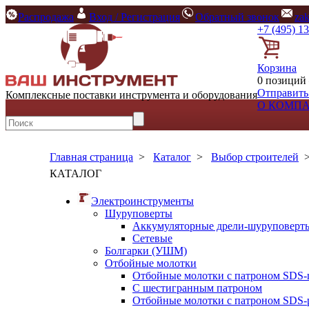
Распродажа
Вход / Регистрация
Обратный звонок
za
+7 (495) 1
Корзина
0 позиций 
Отправить
Комплексные поставки инструмента и оборудования
О КОМП
Главная страница
>
Каталог
>
Выбор строителей
КАТАЛОГ
Электроинструменты
Шуруповерты
Аккумуляторные дрели-шуруповерт
Сетевые
Болгарки (УШМ)
Отбойные молотки
Отбойные молотки с патроном SDS-
С шестигранным патроном
Отбойные молотки с патроном SDS-p