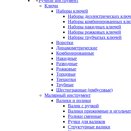
Ручной инструмент
Ключи
Наборы ключей
Наборы диэлектрических ключ
Наборы комбинированных кл
Наборы накидных ключей
Наборы рожковых ключей
Наборы трубчатых ключей
Воротки
Динамометрические
Комбинированные
Накидные
Разводные
Рожковые
Торцевые
Трещотки
Трубные
Шестигранные (имбусовые)
Малярный инструмент
Валики и ролики
Валик с ручкой
Валики прижимные и игольча
Ролики сменные
Ручки для валиков
Структурные валики