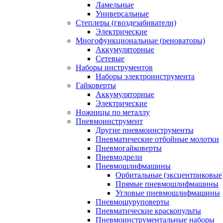
Ламельные
Универсальные
Степлеры (гвоздезабиватели)
Электрические
Многофункциональные (реноваторы)
Аккумуляторные
Сетевые
Наборы инструментов
Наборы электроинструмента
Гайковерты
Аккумуляторные
Электрические
Ножницы по металлу
Пневмоинструмент
Другие пневмоинструменты
Пневматические отбойные молотки
Пневмогайковерты
Пневмодрели
Пневмошлифмашины
Орбитальные (эксцентриковы
Прямые пневмошлифмашины
Угловые пневмошлифмашины
Пневмошуруповерты
Пневматические краскопульты
Пневмоинструментальные наборы