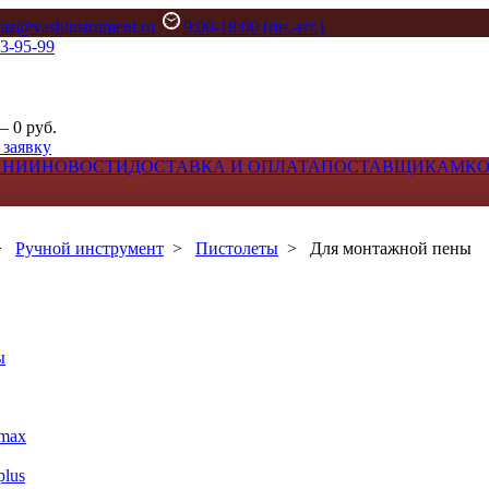
kaz@vashinstrument.ru
9:00-18:00 (пн.-пт.)
33-95-99
– 0 руб.
 заявку
АНИИ
НОВОСТИ
ДОСТАВКА И ОПЛАТА
ПОСТАВЩИКАМ
К
>
Ручной инструмент
>
Пистолеты
>
Для монтажной пены
ы
max
lus