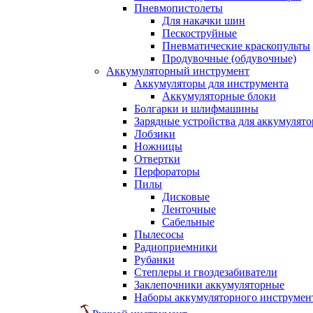
Пневмопистолеты
Для накачки шин
Пескоструйные
Пневматические краскопульты
Продувочные (обдувочные)
Аккумуляторный инструмент
Аккумуляторы для инструмента
Аккумуляторные блоки
Болгарки и шлифмашины
Зарядные устройства для аккумулято
Лобзики
Ножницы
Отвертки
Перфораторы
Пилы
Дисковые
Ленточные
Сабельные
Пылесосы
Радиоприемники
Рубанки
Степлеры и гвоздезабиватели
Заклепочники аккумуляторные
Наборы аккумуляторного инструмен