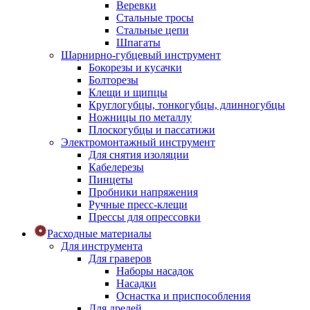
Веревки
Стальные тросы
Стальные цепи
Шпагаты
Шарнирно-губцевый инструмент
Бокорезы и кусачки
Болторезы
Клещи и щипцы
Круглогубцы, тонкогубцы, длинногубцы
Ножницы по металлу
Плоскогубцы и пассатижи
Электромонтажный инструмент
Для снятия изоляции
Кабелерезы
Пинцеты
Пробники напряжения
Ручные пресс-клещи
Прессы для опрессовки
Расходные материалы
Для инструмента
Для граверов
Наборы насадок
Насадки
Оснастка и приспособления
Для дрелей