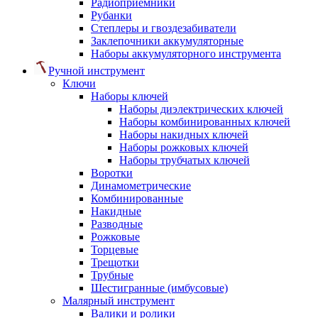
Радиоприемники
Рубанки
Степлеры и гвоздезабиватели
Заклепочники аккумуляторные
Наборы аккумуляторного инструмента
Ручной инструмент
Ключи
Наборы ключей
Наборы диэлектрических ключей
Наборы комбинированных ключей
Наборы накидных ключей
Наборы рожковых ключей
Наборы трубчатых ключей
Воротки
Динамометрические
Комбинированные
Накидные
Разводные
Рожковые
Торцевые
Трещотки
Трубные
Шестигранные (имбусовые)
Малярный инструмент
Валики и ролики