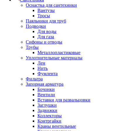
Оснастка для сантехники
Вантузы
Тросы
Паяльники для труб
Подводки
Для воды
Для газа
Сифоны и отводы
Трубы
Металлопластиковые
Уплотнительные материалы
Лен
Нить
Фумлента
Фильтра
Запорная арматура
Бочонки
Вентили
Вставки для развальцовки
Заглушки
Задвижки
Коллекторы
Контргайки
Краны вентильные