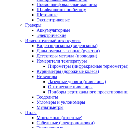
Прямошлифовальные машины
Шлифмашины по бетону
Щеточные
Эксцентриковые
Граверы
Аккумуляторные
Электрические
Измерительный инструмент
Видеоэндоскопы (видеоскопы)
Дальномеры лазерные (рулетки)
Детекторы металла (проводки)
Измерители температуры
Пирометры (инфракрасные термометры
Курвиметры (дорожные колеса)
Нивелиры
Лазерные уровни (нивелиры)
Оптические нивелиры
Приборы вертикального проектировани
Теодолиты
Угломеры и уклономеры
Мультиметры
Пилы
Монтажные (отрезные)
Сабельные (электроножовки)
Торцовочные