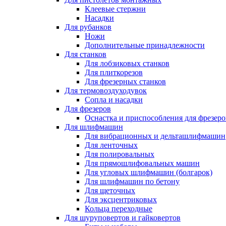
Клеевые стержни
Насадки
Для рубанков
Ножи
Дополнительные принадлежности
Для станков
Для лобзиковых станков
Для плиткорезов
Для фрезерных станков
Для термовоздуходувок
Сопла и насадки
Для фрезеров
Оснастка и приспособления для фрезеро
Для шлифмашин
Для вибрационных и дельташлифмашин
Для ленточных
Для полировальных
Для прямошлифовальных машин
Для угловых шлифмашин (болгарок)
Для шлифмашин по бетону
Для щеточных
Для эксцентриковых
Кольца переходные
Для шуруповертов и гайковертов