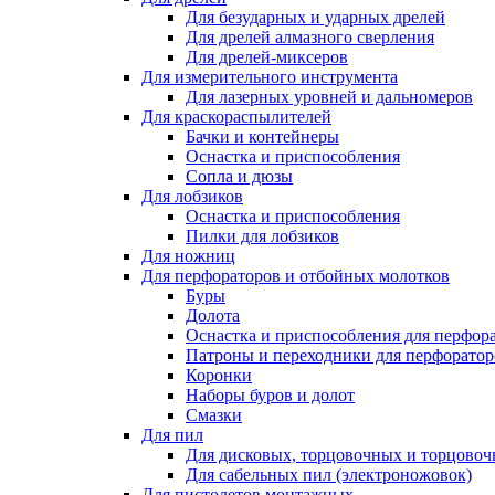
Для безударных и ударных дрелей
Для дрелей алмазного сверления
Для дрелей-миксеров
Для измерительного инструмента
Для лазерных уровней и дальномеров
Для краскораспылителей
Бачки и контейнеры
Оснастка и приспособления
Сопла и дюзы
Для лобзиков
Оснастка и приспособления
Пилки для лобзиков
Для ножниц
Для перфораторов и отбойных молотков
Буры
Долота
Оснастка и приспособления для перфор
Патроны и переходники для перфоратор
Коронки
Наборы буров и долот
Смазки
Для пил
Для дисковых, торцовочных и торцово
Для сабельных пил (электроножовок)
Для пистолетов монтажных