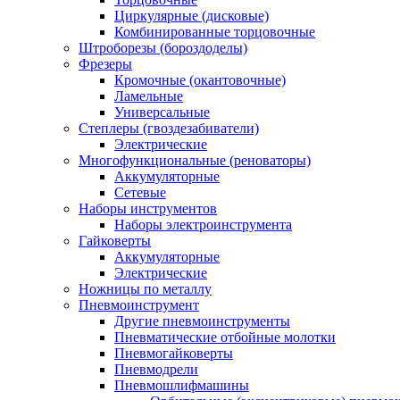
Циркулярные (дисковые)
Комбинированные торцовочные
Штроборезы (бороздоделы)
Фрезеры
Кромочные (окантовочные)
Ламельные
Универсальные
Степлеры (гвоздезабиватели)
Электрические
Многофункциональные (реноваторы)
Аккумуляторные
Сетевые
Наборы инструментов
Наборы электроинструмента
Гайковерты
Аккумуляторные
Электрические
Ножницы по металлу
Пневмоинструмент
Другие пневмоинструменты
Пневматические отбойные молотки
Пневмогайковерты
Пневмодрели
Пневмошлифмашины