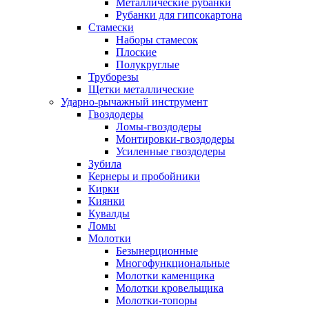
Металлические рубанки
Рубанки для гипсокартона
Стамески
Наборы стамесок
Плоские
Полукруглые
Труборезы
Щетки металлические
Ударно-рычажный инструмент
Гвоздодеры
Ломы-гвоздодеры
Монтировки-гвоздодеры
Усиленные гвоздодеры
Зубила
Кернеры и пробойники
Кирки
Киянки
Кувалды
Ломы
Молотки
Безынерционные
Многофункциональные
Молотки каменщика
Молотки кровельщика
Молотки-топоры