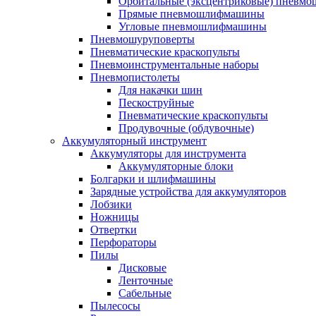
Орбитальные (эксцентриковые) пнев
Прямые пневмошлифмашины
Угловые пневмошлифмашины
Пневмошуруповерты
Пневматические краскопульты
Пневмоинструментальные наборы
Пневмопистолеты
Для накачки шин
Пескоструйные
Пневматические краскопульты
Продувочные (обдувочные)
Аккумуляторный инструмент
Аккумуляторы для инструмента
Аккумуляторные блоки
Болгарки и шлифмашины
Зарядные устройства для аккумуляторов
Лобзики
Ножницы
Отвертки
Перфораторы
Пилы
Дисковые
Ленточные
Сабельные
Пылесосы