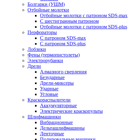
Болгарки (УШМ)
Отбойные молотки
Отбойные молотки с патроном SDS-max
С шестигранным патроном
Отбойные молотки с патроном SDS-plus
Перфораторы
С патроном SDS-max
С патроном SDS-plus
Лобзики
Фены (термопистолеты)
Электрорубанки
Дрели
Алмазного сверления
Безударные
Дрели-миксеры
Ударные
Угловые
Краскораспылители
Аккумуляторные
Электрические краскопульты
Шлифмашинки
Вибрационные
Дельташлифмашины
Ленточные
Полировальные машинки