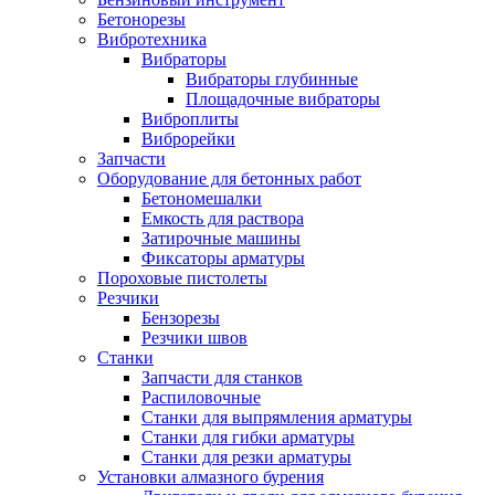
Бетонорезы
Вибротехника
Вибраторы
Вибраторы глубинные
Площадочные вибраторы
Виброплиты
Виброрейки
Запчасти
Оборудование для бетонных работ
Бетономешалки
Емкость для раствора
Затирочные машины
Фиксаторы арматуры
Пороховые пистолеты
Резчики
Бензорезы
Резчики швов
Станки
Запчасти для станков
Распиловочные
Станки для выпрямления арматуры
Станки для гибки арматуры
Станки для резки арматуры
Установки алмазного бурения