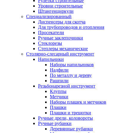
Рулетки строительные
Уровни строительные
Штангенциркули
Специализированный
Диспенсеры для скотча
Для трубопроводов и отопления
Просекатели
Ручные заклепочники
Стеклорезы
Степлеры механические
Столярно-слесарный инструмент
Напильники
Наборы напильников
Надфили
По металлу и дереву
Рашпили
Резьбонарезной инструмент
Клуппы
Метчики
Наборы плашек и метчиков
Плашки
Плашки и трещотки
Ручные дрели, коловороты
Ручные рубанки
Деревянные рубанки