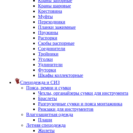
Краны запорные
Краны шаровые
Крестовина
Муфты
Переходники
Планки зажимные
Пружины
Распорки
Скобы распорные
Соединители
Тройники
Уголки
Удлинители
Футорки
Шкафы коллекторные
Спецодежда и СИЗ
Пояса, ремни и сумки
Чехлы, органайзеры сумки для инструмента
Браслеты
Разгрузочные сумки и пояса монтажника
Рюкзаки для инструментов
Влагозащитная одежда
Плащи
Летняя спецодежда
Жилеты