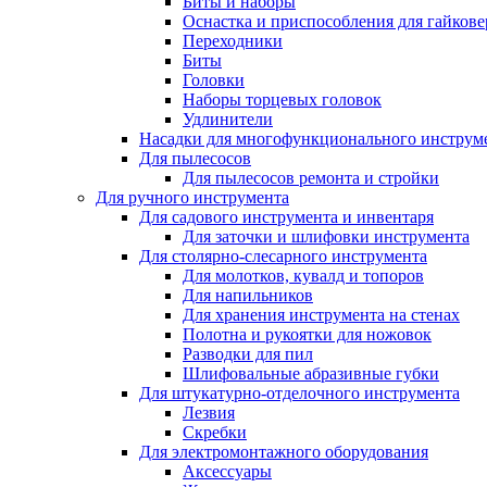
Биты и наборы
Оснастка и приспособления для гайкове
Переходники
Биты
Головки
Наборы торцевых головок
Удлинители
Насадки для многофункционального инструм
Для пылесосов
Для пылесосов ремонта и стройки
Для ручного инструмента
Для садового инструмента и инвентаря
Для заточки и шлифовки инструмента
Для столярно-слесарного инструмента
Для молотков, кувалд и топоров
Для напильников
Для хранения инструмента на стенах
Полотна и рукоятки для ножовок
Разводки для пил
Шлифовальные абразивные губки
Для штукатурно-отделочного инструмента
Лезвия
Скребки
Для электромонтажного оборудования
Аксессуары