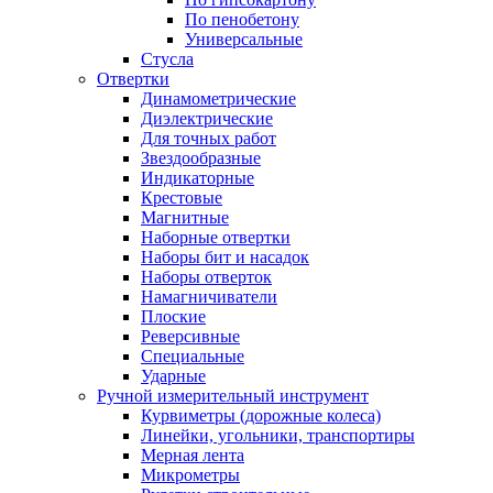
По пенобетону
Универсальные
Стусла
Отвертки
Динамометрические
Диэлектрические
Для точных работ
Звездообразные
Индикаторные
Крестовые
Магнитные
Наборные отвертки
Наборы бит и насадок
Наборы отверток
Намагничиватели
Плоские
Реверсивные
Специальные
Ударные
Ручной измерительный инструмент
Курвиметры (дорожные колеса)
Линейки, угольники, транспортиры
Мерная лента
Микрометры