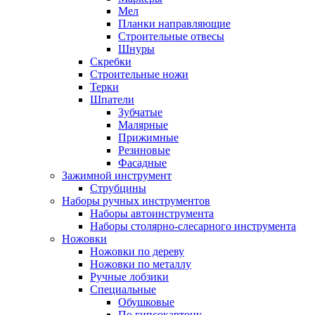
Мел
Планки направляющие
Строительные отвесы
Шнуры
Скребки
Строительные ножи
Терки
Шпатели
Зубчатые
Малярные
Прижимные
Резиновые
Фасадные
Зажимной инструмент
Струбцины
Наборы ручных инструментов
Наборы автоинструмента
Наборы столярно-слесарного инструмента
Ножовки
Ножовки по дереву
Ножовки по металлу
Ручные лобзики
Специальные
Обушковые
По гипсокартону