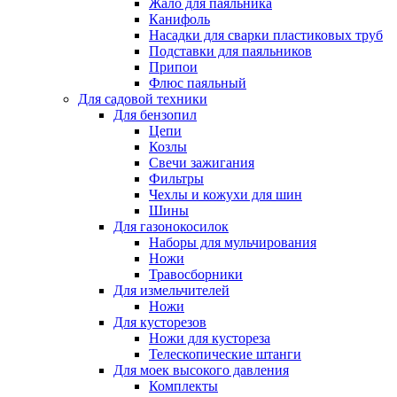
Жало для паяльника
Канифоль
Насадки для сварки пластиковых труб
Подставки для паяльников
Припои
Флюс паяльный
Для садовой техники
Для бензопил
Цепи
Козлы
Свечи зажигания
Фильтры
Чехлы и кожухи для шин
Шины
Для газонокосилок
Наборы для мульчирования
Ножи
Травосборники
Для измельчителей
Ножи
Для кусторезов
Ножи для кустореза
Телескопические штанги
Для моек высокого давления
Комплекты