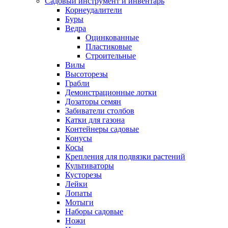
Садовый инструмент и инвентарь
Корнеудалители
Буры
Ведра
Оцинкованные
Пластиковые
Строительные
Вилы
Высоторезы
Грабли
Демонстрационные лотки
Дозаторы семян
Забиватели столбов
Катки для газона
Контейнеры садовые
Конусы
Косы
Крепления для подвязки растений
Культиваторы
Кусторезы
Лейки
Лопаты
Мотыги
Наборы садовые
Ножи