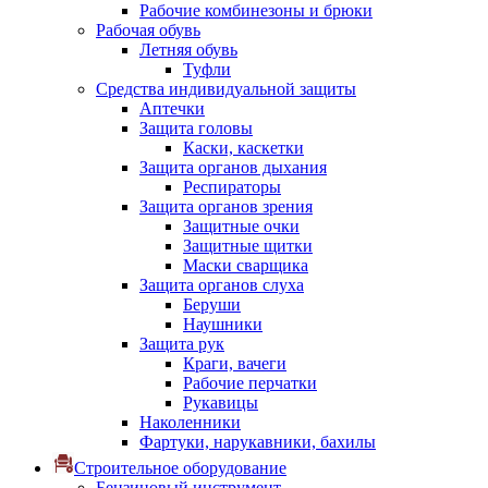
Рабочие комбинезоны и брюки
Рабочая обувь
Летняя обувь
Туфли
Средства индивидуальной защиты
Аптечки
Защита головы
Каски, каскетки
Защита органов дыхания
Респираторы
Защита органов зрения
Защитные очки
Защитные щитки
Маски сварщика
Защита органов слуха
Беруши
Наушники
Защита рук
Краги, вачеги
Рабочие перчатки
Рукавицы
Наколенники
Фартуки, нарукавники, бахилы
Строительное оборудование
Бензиновый инструмент