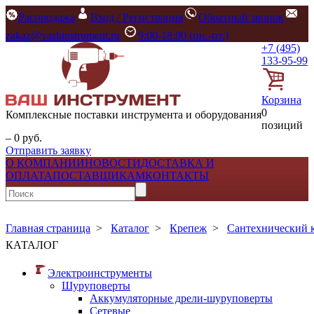
Распродажа
Вход / Регистрация
Обратный звонок
zakaz@vashinstrument.ru
9:00-18:00 (пн.-пт.)
+7 (495)
133-95-99
Корзина
0
Комплексные поставки инструмента и оборудования
позиций
– 0 руб.
Отправить заявку
О КОМПАНИИ
НОВОСТИ
ДОСТАВКА И
ОПЛАТА
ПОСТАВЩИКАМ
КОНТАКТЫ
Главная страница
>
Каталог
>
Крепеж
>
Сантехнический 
КАТАЛОГ
Электроинструменты
Шуруповерты
Аккумуляторные дрели-шуруповерты
Сетевые