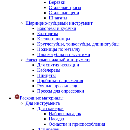
Веревки
Стальные тросы
Стальные цепи
Шпагаты
Шарнирно-губцевый инструмент
Бокорезы и кусачки
Болторезы
Клещи и щипцы
Круглогубцы, тонкогубцы, длинногубцы
Ножницы по металлу
Плоскогубцы и пассатижи
Электромонтажный инструмент
Для снятия изоляции
Кабелерезы
Пинцеты
Пробники напряжения
Ручные пресс-клещи
Прессы для опрессовки
Расходные материалы
Для инструмента
Для граверов
Наборы насадок
Насадки
Оснастка и приспособления
Для дрелей