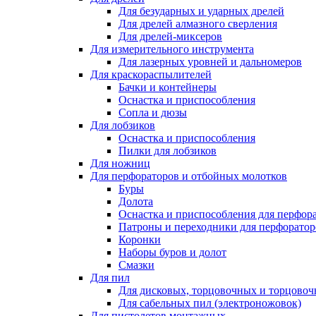
Для безударных и ударных дрелей
Для дрелей алмазного сверления
Для дрелей-миксеров
Для измерительного инструмента
Для лазерных уровней и дальномеров
Для краскораспылителей
Бачки и контейнеры
Оснастка и приспособления
Сопла и дюзы
Для лобзиков
Оснастка и приспособления
Пилки для лобзиков
Для ножниц
Для перфораторов и отбойных молотков
Буры
Долота
Оснастка и приспособления для перфор
Патроны и переходники для перфоратор
Коронки
Наборы буров и долот
Смазки
Для пил
Для дисковых, торцовочных и торцово
Для сабельных пил (электроножовок)
Для пистолетов монтажных