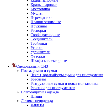
Краны запорные
Краны шаровые
Крестовина
Муфты
Переходники
Планки зажимные
Пружины
Распорки
Скобы распорные
Соединители
Тройники
Уголки
Удлинители
Футорки
Шкафы коллекторные
Спецодежда и СИЗ
Пояса, ремни и сумки
Чехлы, органайзеры сумки для инструмента
Браслеты
Разгрузочные сумки и пояса монтажника
Рюкзаки для инструментов
Влагозащитная одежда
Плащи
Летняя спецодежда
Жилеты