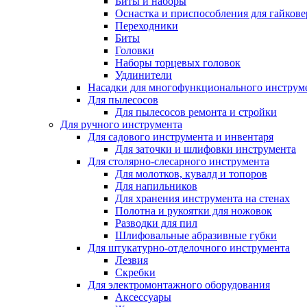
Биты и наборы
Оснастка и приспособления для гайкове
Переходники
Биты
Головки
Наборы торцевых головок
Удлинители
Насадки для многофункционального инструм
Для пылесосов
Для пылесосов ремонта и стройки
Для ручного инструмента
Для садового инструмента и инвентаря
Для заточки и шлифовки инструмента
Для столярно-слесарного инструмента
Для молотков, кувалд и топоров
Для напильников
Для хранения инструмента на стенах
Полотна и рукоятки для ножовок
Разводки для пил
Шлифовальные абразивные губки
Для штукатурно-отделочного инструмента
Лезвия
Скребки
Для электромонтажного оборудования
Аксессуары