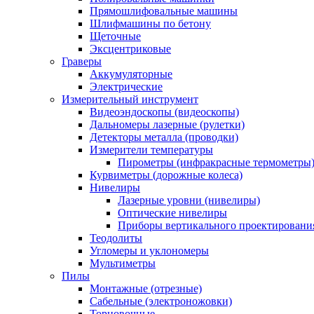
Прямошлифовальные машины
Шлифмашины по бетону
Щеточные
Эксцентриковые
Граверы
Аккумуляторные
Электрические
Измерительный инструмент
Видеоэндоскопы (видеоскопы)
Дальномеры лазерные (рулетки)
Детекторы металла (проводки)
Измерители температуры
Пирометры (инфракрасные термометры
Курвиметры (дорожные колеса)
Нивелиры
Лазерные уровни (нивелиры)
Оптические нивелиры
Приборы вертикального проектировани
Теодолиты
Угломеры и уклономеры
Мультиметры
Пилы
Монтажные (отрезные)
Сабельные (электроножовки)
Торцовочные