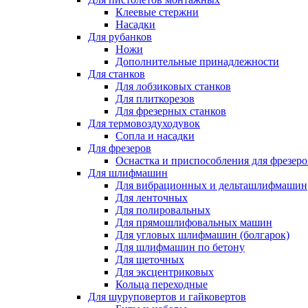
Клеевые стержни
Насадки
Для рубанков
Ножи
Дополнительные принадлежности
Для станков
Для лобзиковых станков
Для плиткорезов
Для фрезерных станков
Для термовоздуходувок
Сопла и насадки
Для фрезеров
Оснастка и приспособления для фрезеро
Для шлифмашин
Для вибрационных и дельташлифмашин
Для ленточных
Для полировальных
Для прямошлифовальных машин
Для угловых шлифмашин (болгарок)
Для шлифмашин по бетону
Для щеточных
Для эксцентриковых
Кольца переходные
Для шуруповертов и гайковертов