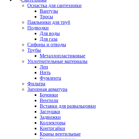
Оснастка для сантехники
Вантузы
Тросы
Паяльники для труб
Подводки
Для воды
Для газа
Сифоны и отводы
Трубы
Металлопластиковые
Уплотнительные материалы
Лен
Нить
Фумлента
Фильтра
Запорная арматура
Бочонки
Вентили
Вставки для развальцовки
Заглушки
Задвижки
Коллекторы
Контргайки
Краны вентильные