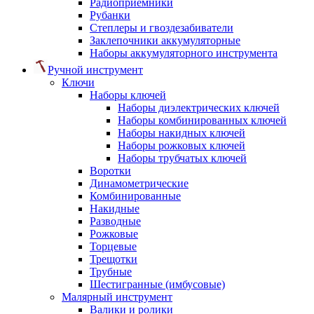
Радиоприемники
Рубанки
Степлеры и гвоздезабиватели
Заклепочники аккумуляторные
Наборы аккумуляторного инструмента
Ручной инструмент
Ключи
Наборы ключей
Наборы диэлектрических ключей
Наборы комбинированных ключей
Наборы накидных ключей
Наборы рожковых ключей
Наборы трубчатых ключей
Воротки
Динамометрические
Комбинированные
Накидные
Разводные
Рожковые
Торцевые
Трещотки
Трубные
Шестигранные (имбусовые)
Малярный инструмент
Валики и ролики