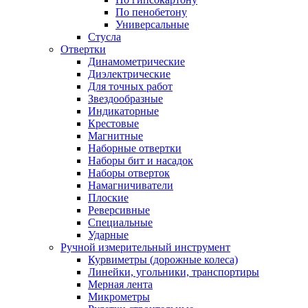
По пенобетону
Универсальные
Стусла
Отвертки
Динамометрические
Диэлектрические
Для точных работ
Звездообразные
Индикаторные
Крестовые
Магнитные
Наборные отвертки
Наборы бит и насадок
Наборы отверток
Намагничиватели
Плоские
Реверсивные
Специальные
Ударные
Ручной измерительный инструмент
Курвиметры (дорожные колеса)
Линейки, угольники, транспортиры
Мерная лента
Микрометры