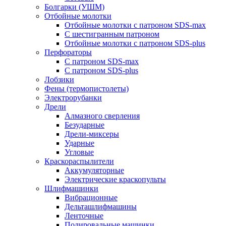
Болгарки (УШМ)
Отбойные молотки
Отбойные молотки с патроном SDS-max
С шестигранным патроном
Отбойные молотки с патроном SDS-plus
Перфораторы
С патроном SDS-max
С патроном SDS-plus
Лобзики
Фены (термопистолеты)
Электрорубанки
Дрели
Алмазного сверления
Безударные
Дрели-миксеры
Ударные
Угловые
Краскораспылители
Аккумуляторные
Электрические краскопульты
Шлифмашинки
Вибрационные
Дельташлифмашины
Ленточные
Полировальные машинки