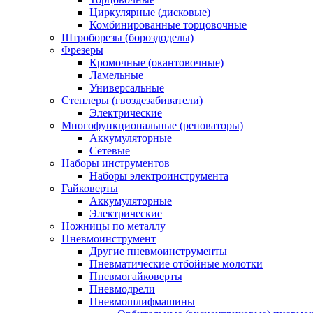
Циркулярные (дисковые)
Комбинированные торцовочные
Штроборезы (бороздоделы)
Фрезеры
Кромочные (окантовочные)
Ламельные
Универсальные
Степлеры (гвоздезабиватели)
Электрические
Многофункциональные (реноваторы)
Аккумуляторные
Сетевые
Наборы инструментов
Наборы электроинструмента
Гайковерты
Аккумуляторные
Электрические
Ножницы по металлу
Пневмоинструмент
Другие пневмоинструменты
Пневматические отбойные молотки
Пневмогайковерты
Пневмодрели
Пневмошлифмашины