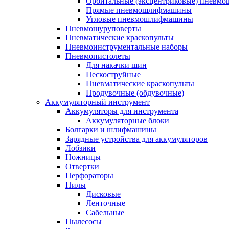
Орбитальные (эксцентриковые) пнев
Прямые пневмошлифмашины
Угловые пневмошлифмашины
Пневмошуруповерты
Пневматические краскопульты
Пневмоинструментальные наборы
Пневмопистолеты
Для накачки шин
Пескоструйные
Пневматические краскопульты
Продувочные (обдувочные)
Аккумуляторный инструмент
Аккумуляторы для инструмента
Аккумуляторные блоки
Болгарки и шлифмашины
Зарядные устройства для аккумуляторов
Лобзики
Ножницы
Отвертки
Перфораторы
Пилы
Дисковые
Ленточные
Сабельные
Пылесосы