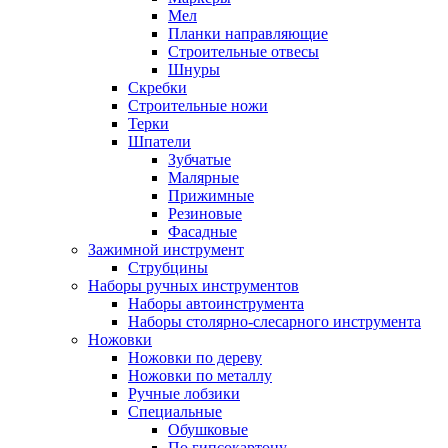
Мел
Планки направляющие
Строительные отвесы
Шнуры
Скребки
Строительные ножи
Терки
Шпатели
Зубчатые
Малярные
Прижимные
Резиновые
Фасадные
Зажимной инструмент
Струбцины
Наборы ручных инструментов
Наборы автоинструмента
Наборы столярно-слесарного инструмента
Ножовки
Ножовки по дереву
Ножовки по металлу
Ручные лобзики
Специальные
Обушковые
По гипсокартону