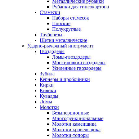
Металлические рубанки
Рубанки для гипсокартона
Стамески
Наборы стамесок
Плоские
Полукруглые
Труборезы
Щетки металлические
Ударно-рычажный инструмент
Гвоздодеры
Ломы-гвоздодеры
Монтировки-гвоздодеры
Усиленные гвоздодеры
Зубила
Кернеры и пробойники
Кирки
Киянки
Кувалды
Ломы
Молотки
Безынерционные
Многофункциональные
Молотки каменщика
Молотки кровельщика
Молотки-топоры