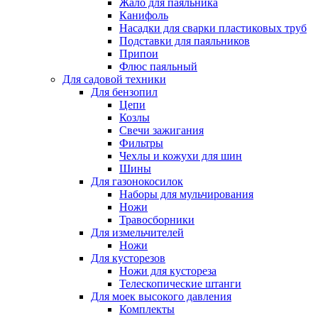
Жало для паяльника
Канифоль
Насадки для сварки пластиковых труб
Подставки для паяльников
Припои
Флюс паяльный
Для садовой техники
Для бензопил
Цепи
Козлы
Свечи зажигания
Фильтры
Чехлы и кожухи для шин
Шины
Для газонокосилок
Наборы для мульчирования
Ножи
Травосборники
Для измельчителей
Ножи
Для кусторезов
Ножи для кустореза
Телескопические штанги
Для моек высокого давления
Комплекты