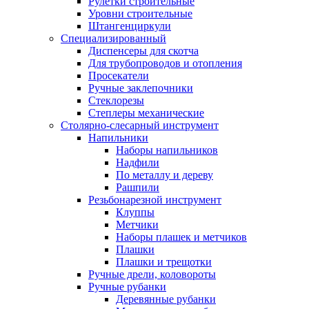
Рулетки строительные
Уровни строительные
Штангенциркули
Специализированный
Диспенсеры для скотча
Для трубопроводов и отопления
Просекатели
Ручные заклепочники
Стеклорезы
Степлеры механические
Столярно-слесарный инструмент
Напильники
Наборы напильников
Надфили
По металлу и дереву
Рашпили
Резьбонарезной инструмент
Клуппы
Метчики
Наборы плашек и метчиков
Плашки
Плашки и трещотки
Ручные дрели, коловороты
Ручные рубанки
Деревянные рубанки