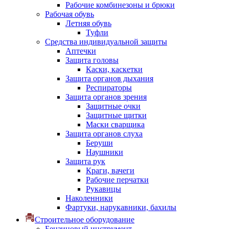
Рабочие комбинезоны и брюки
Рабочая обувь
Летняя обувь
Туфли
Средства индивидуальной защиты
Аптечки
Защита головы
Каски, каскетки
Защита органов дыхания
Респираторы
Защита органов зрения
Защитные очки
Защитные щитки
Маски сварщика
Защита органов слуха
Беруши
Наушники
Защита рук
Краги, вачеги
Рабочие перчатки
Рукавицы
Наколенники
Фартуки, нарукавники, бахилы
Строительное оборудование
Бензиновый инструмент