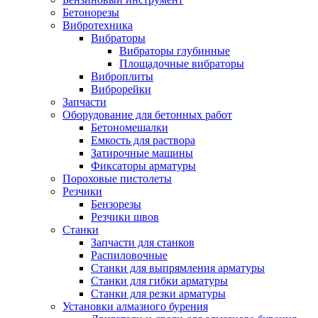
Бетонорезы
Вибротехника
Вибраторы
Вибраторы глубинные
Площадочные вибраторы
Виброплиты
Виброрейки
Запчасти
Оборудование для бетонных работ
Бетономешалки
Емкость для раствора
Затирочные машины
Фиксаторы арматуры
Пороховые пистолеты
Резчики
Бензорезы
Резчики швов
Станки
Запчасти для станков
Распиловочные
Станки для выпрямления арматуры
Станки для гибки арматуры
Станки для резки арматуры
Установки алмазного бурения