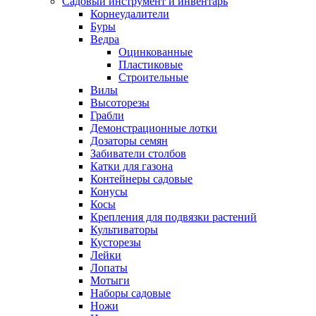
Садовый инструмент и инвентарь
Корнеудалители
Буры
Ведра
Оцинкованные
Пластиковые
Строительные
Вилы
Высоторезы
Грабли
Демонстрационные лотки
Дозаторы семян
Забиватели столбов
Катки для газона
Контейнеры садовые
Конусы
Косы
Крепления для подвязки растений
Культиваторы
Кусторезы
Лейки
Лопаты
Мотыги
Наборы садовые
Ножи